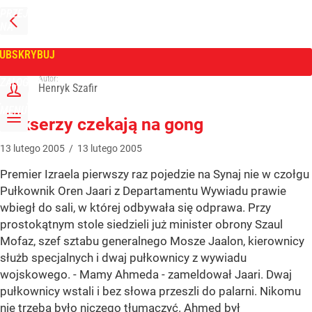
PRZEJDŹ
NA
WPROST
STRONĘ
GŁÓWNĄ
UBSKRYBUJ
Tygodnik Wprost
Autor:
ZALOGUJ
Henryk Szafir
MENU
Bokserzy czekają na gong
13
lutego
2005
/
13
lutego
2005
Premier Izraela pierwszy raz pojedzie na Synaj nie w czołgu
Pułkownik Oren Jaari z Departamentu Wywiadu prawie
wbiegł do sali, w której odbywała się odprawa. Przy
prostokątnym stole siedzieli już minister obrony Szaul
Mofaz, szef sztabu generalnego Mosze Jaalon, kierownicy
służb specjalnych i dwaj pułkownicy z wywiadu
wojskowego. - Mamy Ahmeda - zameldował Jaari. Dwaj
pułkownicy wstali i bez słowa przeszli do palarni. Nikomu
nie trzeba było niczego tłumaczyć. Ahmed był