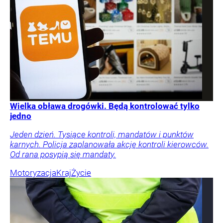
Wielka obława drogówki. Będą kontrolować tylko
jedno
Jeden dzień. Tysiące kontroli, mandatów i punktów
karnych. Policja zaplanowała akcję kontroli kierowców.
Od rana posypią się mandaty.
Motoryzacja
Kraj
Życie