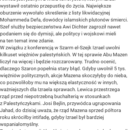
wystawił ostatnio przepustkę do życia. Największe
oburzenie wywołało skreślenie z listy likwidacyjnej
Mohammeda Defa, dowódcy islamskich plutonów śmierci.
Szef służby bezpieczeństwa Awi Dichter zagroził nawet
podaniem się do dymisji, ale politycy i wojskowi mieli
na ten temat inne zdanie.
W związku z konferencją w Szarm el-Szejk Izrael uwolni
kilkuset więźniów palestyńskich. W tej sprawie Abu Mazen
liczył na więcej i będzie rozczarowany. Trudno ocenić,
dlaczego Szaron popełnia stary błąd. Gdyby uwolnił 5 tys.
więźniów politycznych, akcje Mazena skoczyłyby do nieba,
co pozwoliłoby mu na większą elastyczność w innych,
ważniejszych dla Izraela sprawach. Lewica przestrzega
rząd przed niepotrzebną buchalterią w stosunkach
z Palestyńczykami. Josi Bejlin, przywódca ugrupowania
Jahad, do dzisiaj uważa, że rząd Mazena sprzed półtora
roku skróciłby intifadę, gdyby Izrael był bardziej
wspaniałomyślny.