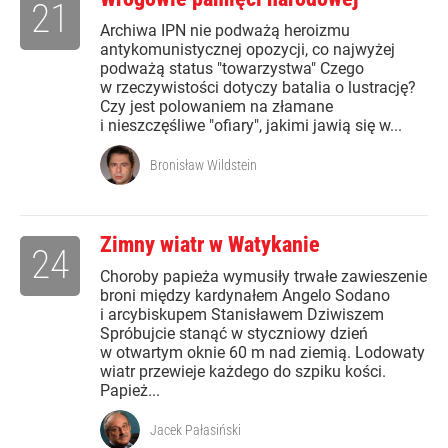
21
Archiwa IPN nie podważą heroizmu
antykomunistycznej opozycji, co najwyżej
podważą status "towarzystwa" Czego
w rzeczywistości dotyczy batalia o lustrację?
Czy jest polowaniem na złamane
i nieszczęśliwe "ofiary", jakimi jawią się w...
Bronisław Wildstein
Zimny wiatr w Watykanie
24
Choroby papieża wymusiły trwałe zawieszenie
broni między kardynałem Angelo Sodano
i arcybiskupem Stanisławem Dziwiszem
Spróbujcie stanąć w styczniowy dzień
w otwartym oknie 60 m nad ziemią. Lodowaty
wiatr przewieje każdego do szpiku kości.
Papież...
Jacek Pałasiński