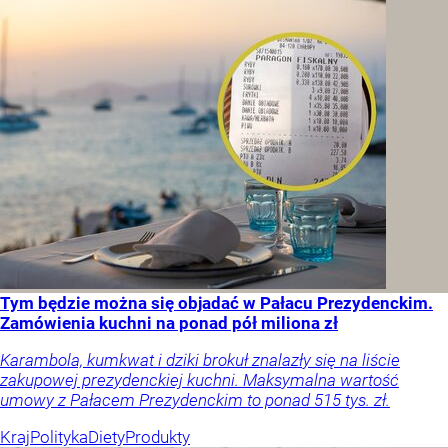
Tym będzie można się objadać w Pałacu Prezydenckim.
Zamówienia kuchni na ponad pół miliona zł
Karambola, kumkwat i dziki brokuł znalazły się na liście
zakupowej prezydenckiej kuchni. Maksymalna wartość
umowy z Pałacem Prezydenckim to ponad 515 tys. zł.
Kraj
Polityka
Diety
Produkty