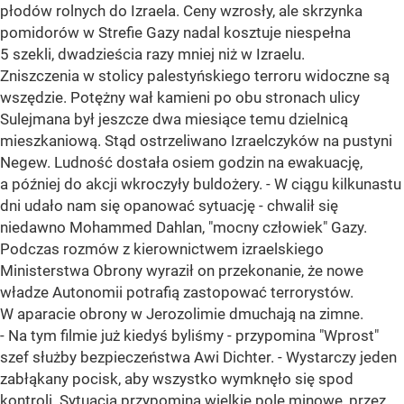
płodów rolnych do Izraela. Ceny wzrosły, ale skrzynka
pomidorów w Strefie Gazy nadal kosztuje niespełna
5 szekli, dwadzieścia razy mniej niż w Izraelu.
Zniszczenia w stolicy palestyńskiego terroru widoczne są
wszędzie. Potężny wał kamieni po obu stronach ulicy
Sulejmana był jeszcze dwa miesiące temu dzielnicą
mieszkaniową. Stąd ostrzeliwano Izraelczyków na pustyni
Negew. Ludność dostała osiem godzin na ewakuację,
a później do akcji wkroczyły buldożery. - W ciągu kilkunastu
dni udało nam się opanować sytuację - chwalił się
niedawno Mohammed Dahlan, "mocny człowiek" Gazy.
Podczas rozmów z kierownictwem izraelskiego
Ministerstwa Obrony wyraził on przekonanie, że nowe
władze Autonomii potrafią zastopować terrorystów.
W aparacie obrony w Jerozolimie dmuchają na zimne.
- Na tym filmie już kiedyś byliśmy - przypomina "Wprost"
szef służby bezpieczeństwa Awi Dichter. - Wystarczy jeden
zabłąkany pocisk, aby wszystko wymknęło się spod
kontroli. Sytuacja przypomina wielkie pole minowe, przez