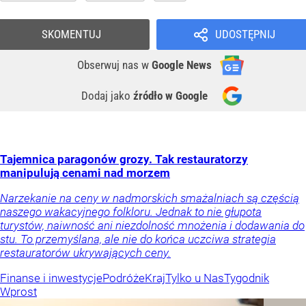
SKOMENTUJ
UDOSTĘPNIJ
Obserwuj nas
w
Google News
Dodaj jako
źródło w Google
Tajemnica paragonów grozy. Tak restauratorzy
manipulują cenami nad morzem
Narzekanie na ceny w nadmorskich smażalniach są częścią
naszego wakacyjnego folkloru. Jednak to nie głupota
turystów, naiwność ani niezdolność mnożenia i dodawania do
stu. To przemyślana, ale nie do końca uczciwa strategia
restauratorów ukrywających ceny.
Finanse i inwestycje
Podróże
Kraj
Tylko u Nas
Tygodnik
Wprost