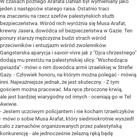
W czasach późnego Arafata Dahlan był wymieniany jako
jeden z następców starego raisa. Ostatnio traci
na znaczeniu na rzecz szefów palestyńskich służb
bezpieczeństwa. Wśród nich wyróżnia się Musa Arafat,
krewny Jasera, dowódca sił bezpieczeństwa w Gazie. Ten
ponury starszy mężczyzna budzi strach wśród
przeciwników i entuzjazm wśród zwolenników.
Gangsterska aparycja i savoir-vivre jak z "Ojca chrzestnego"
dodają mu prestiżu na palestyńskiej ulicy. "Wschodząca
gwiazda" - mówi o nim dowódca armii izraelskiej w Strefie
Gazy. - Człowiek honoru, na którym można polegać - mówią
inni. Najważniejsze jednak, że jest skuteczny. - Z tym
gościem można pracować. Ma ręce zbroczone krwią,
ale jest bardziej wiarygodny od innych - oceniają go w Tel
Awiwie.
- Jestem uczciwym policjantem i nie kocham Izraelczyków
- mówi o sobie Musa Arafat, który siedmiokrotnie wyszedł
cało z zamachów organizowanych przez palestyńską
konkurencję - ale jednocześnie żelazną ręką będę