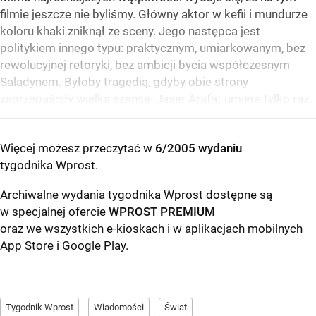
filmie jeszcze nie byliśmy. Główny aktor w kefii i mundurze
koloru khaki zniknął ze sceny. Jego następca jest
politykiem innego typu: praktycznym, umiarkowanym, bez
rewolucyjnej retoryki, bez ambicji bycia współczesnym
Saladynem. Byłoby tragedią, gdyby obie strony
zaprzepaściły wielką szansę. Jaser Arafat umiera tylko raz.
Więcej możesz przeczytać w
6/2005 wydaniu
tygodnika Wprost
.
Archiwalne wydania tygodnika Wprost dostępne są
w specjalnej ofercie
WPROST PREMIUM
oraz we wszystkich e-kioskach i w aplikacjach mobilnych
App Store
i
Google Play
.
Tygodnik Wprost
Wiadomości
Świat