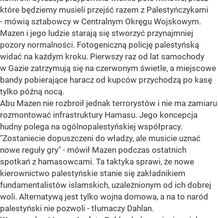
które będziemy musieli przejść razem z Palestyńczykami
- mówią sztabowcy w Centralnym Okręgu Wojskowym.
Mazen i jego ludzie starają się stworzyć przynajmniej
pozory normalności. Fotogeniczną policję palestyńską
widać na każdym kroku. Pierwszy raz od lat samochody
w Gazie zatrzymują się na czerwonym świetle, a miejscowe
bandy pobierające haracz od kupców przychodzą po kasę
tylko późną nocą.
Abu Mazen nie rozbroił jednak terrorystów i nie ma zamiaru
rozmontować infrastruktury Hamasu. Jego koncepcja
hudny polega na ogólnopalestyńskiej współpracy.
"Zostaniecie dopuszczeni do władzy, ale musicie uznać
nowe reguły gry" - mówił Mazen podczas ostatnich
spotkań z hamasowcami. Ta taktyka sprawi, że nowe
kierownictwo palestyńskie stanie się zakładnikiem
fundamentalistów islamskich, uzależnionym od ich dobrej
woli. Alternatywą jest tylko wojna domowa, a na to naród
palestyński nie pozwoli - tłumaczy Dahlan.