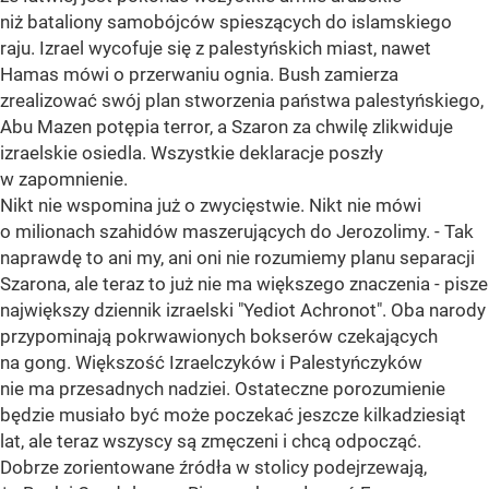
niż bataliony samobójców spieszących do islamskiego
raju. Izrael wycofuje się z palestyńskich miast, nawet
Hamas mówi o przerwaniu ognia. Bush zamierza
zrealizować swój plan stworzenia państwa palestyńskiego,
Abu Mazen potępia terror, a Szaron za chwilę zlikwiduje
izraelskie osiedla. Wszystkie deklaracje poszły
w zapomnienie.
Nikt nie wspomina już o zwycięstwie. Nikt nie mówi
o milionach szahidów maszerujących do Jerozolimy. - Tak
naprawdę to ani my, ani oni nie rozumiemy planu separacji
Szarona, ale teraz to już nie ma większego znaczenia - pisze
największy dziennik izraelski "Yediot Achronot". Oba narody
przypominają pokrwawionych bokserów czekających
na gong. Większość Izraelczyków i Palestyńczyków
nie ma przesadnych nadziei. Ostateczne porozumienie
będzie musiało być może poczekać jeszcze kilkadziesiąt
lat, ale teraz wszyscy są zmęczeni i chcą odpocząć.
Dobrze zorientowane źródła w stolicy podejrzewają,