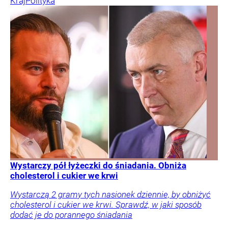
Kraj
Polityka
Wystarczy pół łyżeczki do śniadania. Obniża
cholesterol i cukier we krwi
Wystarczą 2 gramy tych nasionek dziennie, by obniżyć
cholesterol i cukier we krwi. Sprawdź, w jaki sposób
dodać je do porannego śniadania