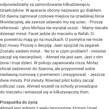
odpowiedzialny za zamordowanie kilkudziesięciu
Izraelczyków. W aparacie obrony nazywano go diabłem.
Od dawna zajmował czołowe miejsce na izraelskiej liście
likwidacyjnej, ale zawsze udawało mu się uciec. - Proszę
referować - głos Mofaza nie wyrażał uczuć. - Mamy niecałe
dziesięć minut. Facet jedzie do meczetu w Rafah. Ci
w powietrzu mają go na muszkach. O pomyłce nie może
być mowy. Proszę o decyzję. Jaari spojrzał na zegarek.
Zostało siedem minut. - No to w czym problem? - minister
zaczął się niecierpliwić. - Ahmed nie jest sam. Jest z nim
żona i troje dzieci. W pokoju zapanowała cisza. Mofaz
chciał zadzwonić do Szarona, ale przypomniał sobie
niedawną rozmowę z premierem i zrezygnował. - Jeszcze
dwie minuty. Pół minuty. Również pilot kobry zaczął
odliczać czas. Ahmed wszedł na schody prowadzące
do meczetu i wmieszał się w kilkutysięczny tłum.
Przepustka do życia
Ahmed jest jednym z wielu terrorystów, którym Izrael