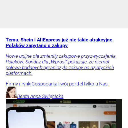
Temu, Shein i AliExpress już nie takie atrakcyjne.
Polaków zapytano o zakupy
Nowe unijne cła zmieniły zakupowe przyzwyczajenia
Polaków. Sondaż dla „Wprost” pokazuje, że niemal
połowa badanych ograniczyła zakupy na azjatyckich
platformach.
Firmy i rynki
Gospodarka
Twój portfel
Tylko u Nas
Beata Anna
Święcicka