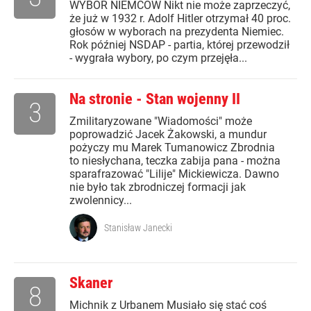
WYBÓR NIEMCÓW Nikt nie może zaprzeczyć,
że już w 1932 r. Adolf Hitler otrzymał 40 proc.
głosów w wyborach na prezydenta Niemiec.
Rok później NSDAP - partia, której przewodził
- wygrała wybory, po czym przejęła...
Na stronie - Stan wojenny II
3
Zmilitaryzowane "Wiadomości" może
poprowadzić Jacek Żakowski, a mundur
pożyczy mu Marek Tumanowicz Zbrodnia
to niesłychana, teczka zabija pana - można
sparafrazować "Lilije" Mickiewicza. Dawno
nie było tak zbrodniczej formacji jak
zwolennicy...
Stanisław Janecki
Skaner
8
Michnik z Urbanem Musiało się stać coś