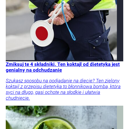
Zmiksuj te 4 składniki. Ten koktajl od dietetyka jest
genialny na odchudzanie
Szukasz sposobu na podjadanie na diecie? Ten zielony
koktajl z przepisu dietetyka to błonnikowa bomba, która
syci na długo, gasi ochotę na słodkie i ułatwia
chudnięcie.