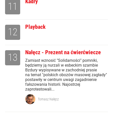
Kadry
11
Playback
12
Nałęcz - Prezent na ćwierćwiecze
13
Zamiast wznosić "Solidarności" pomniki,
będziemy ją nurzali w esbeckim szambie
Bzdury wypisywane w zachodniej prasie
na temat "polskich obozów masowej zagłady"
postawiły w centrum uwagi zagadnienie
fałszowania historii. Najostrzej
zaprotestowali...
Tomasz Nałęcz