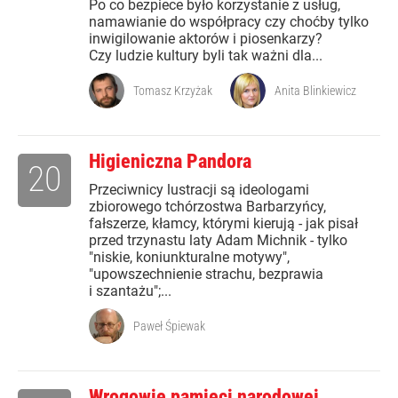
Po co bezpiece było korzystanie z usług,
namawianie do współpracy czy choćby tylko
inwigilowanie aktorów i piosenkarzy?
Czy ludzie kultury byli tak ważni dla...
Tomasz Krzyżak
Anita Blinkiewicz
Higieniczna Pandora
20
Przeciwnicy lustracji są ideologami
zbiorowego tchórzostwa Barbarzyńcy,
fałszerze, kłamcy, którymi kierują - jak pisał
przed trzynastu laty Adam Michnik - tylko
"niskie, koniunkturalne motywy",
"upowszechnienie strachu, bezprawia
i szantażu";...
Paweł Śpiewak
Wrogowie pamięci narodowej