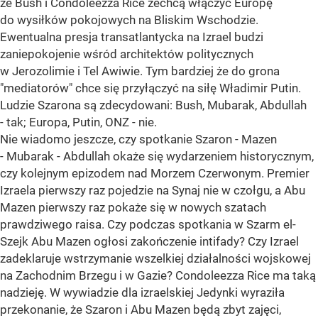
że Bush i Condoleezza Rice zechcą włączyć Europę
do wysiłków pokojowych na Bliskim Wschodzie.
Ewentualna presja transatlantycka na Izrael budzi
zaniepokojenie wśród architektów politycznych
w Jerozolimie i Tel Awiwie. Tym bardziej że do grona
"mediatorów" chce się przyłączyć na siłę Władimir Putin.
Ludzie Szarona są zdecydowani: Bush, Mubarak, Abdullah
- tak; Europa, Putin, ONZ - nie.
Nie wiadomo jeszcze, czy spotkanie Szaron - Mazen
- Mubarak - Abdullah okaże się wydarzeniem historycznym,
czy kolejnym epizodem nad Morzem Czerwonym. Premier
Izraela pierwszy raz pojedzie na Synaj nie w czołgu, a Abu
Mazen pierwszy raz pokaże się w nowych szatach
prawdziwego raisa. Czy podczas spotkania w Szarm el-
Szejk Abu Mazen ogłosi zakończenie intifady? Czy Izrael
zadeklaruje wstrzymanie wszelkiej działalności wojskowej
na Zachodnim Brzegu i w Gazie? Condoleezza Rice ma taką
nadzieję. W wywiadzie dla izraelskiej Jedynki wyraziła
przekonanie, że Szaron i Abu Mazen będą zbyt zajęci,