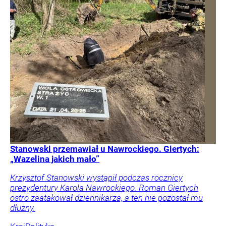
Stanowski przemawiał u Nawrockiego. Giertych:
„Wazelina jakich mało”
Krzysztof Stanowski wystąpił podczas rocznicy
prezydentury Karola Nawrockiego. Roman Giertych
ostro zaatakował dziennikarza, a ten nie pozostał mu
dłużny.