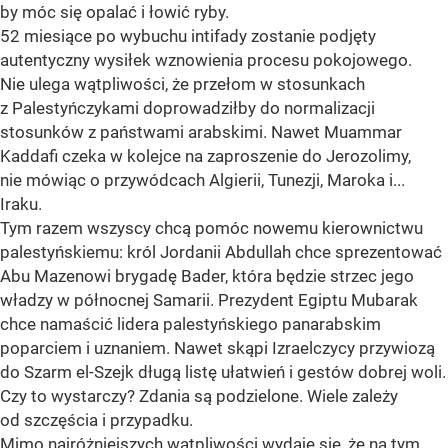
by móc się opalać i łowić ryby.
52 miesiące po wybuchu intifady zostanie podjęty
autentyczny wysiłek wznowienia procesu pokojowego.
Nie ulega wątpliwości, że przełom w stosunkach
z Palestyńczykami doprowadziłby do normalizacji
stosunków z państwami arabskimi. Nawet Muammar
Kaddafi czeka w kolejce na zaproszenie do Jerozolimy,
nie mówiąc o przywódcach Algierii, Tunezji, Maroka i...
Iraku.
Tym razem wszyscy chcą pomóc nowemu kierownictwu
palestyńskiemu: król Jordanii Abdullah chce sprezentować
Abu Mazenowi brygadę Bader, która będzie strzec jego
władzy w północnej Samarii. Prezydent Egiptu Mubarak
chce namaścić lidera palestyńskiego panarabskim
poparciem i uznaniem. Nawet skąpi Izraelczycy przywiozą
do Szarm el-Szejk długą listę ułatwień i gestów dobrej woli.
Czy to wystarczy? Zdania są podzielone. Wiele zależy
od szczęścia i przypadku.
Mimo najróżniejszych wątpliwości wydaje się, że na tym