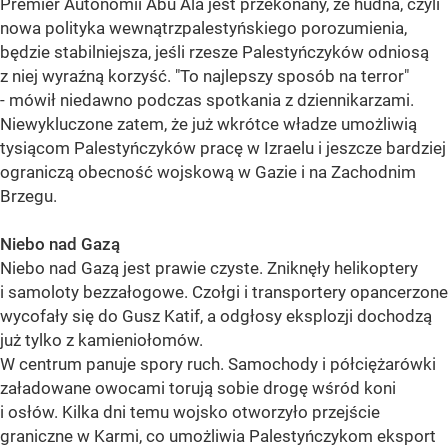
Premier Autonomii Abu Ala jest przekonany, że hudna, czyli
nowa polityka wewnątrzpalestyńskiego porozumienia,
będzie stabilniejsza, jeśli rzesze Palestyńczyków odniosą
z niej wyraźną korzyść. "To najlepszy sposób na terror"
- mówił niedawno podczas spotkania z dziennikarzami.
Niewykluczone zatem, że już wkrótce władze umożliwią
tysiącom Palestyńczyków pracę w Izraelu i jeszcze bardziej
ograniczą obecność wojskową w Gazie i na Zachodnim
Brzegu.
Niebo nad Gazą
Niebo nad Gazą jest prawie czyste. Zniknęły helikoptery
i samoloty bezzałogowe. Czołgi i transportery opancerzone
wycofały się do Gusz Katif, a odgłosy eksplozji dochodzą
już tylko z kamieniołomów.
W centrum panuje spory ruch. Samochody i półciężarówki
załadowane owocami torują sobie drogę wśród koni
i osłów. Kilka dni temu wojsko otworzyło przejście
graniczne w Karmi, co umożliwia Palestyńczykom eksport