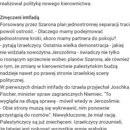
realizował politykę nowego kierownictwa.
Zmęczeni intifadą
Forsowany przez Szarona plan jednostronnej separacji traci
powoli ostrość. - Dlaczego mamy podejmować
jednostronne kroki, skoro mamy partnera do pokoju?
- pytają Izraelczycy. Ostatnia wielka demonstracja - jakiej
nie widziała nowożytna Jerozolima - świadczy nie tylko
o rosnącym sprzeciwie wobec planów Szarona, ale również
o tym, że zmiany w kierownictwie palestyńskim budzą
nadzieje nawet po prawej stronie izraelskiej sceny
politycznej.
W pierwszych dniach intifady do Izraela przyjechał Joschka
Fischer, minister spraw zagranicznych Niemiec. "To
wygląda na długą sprawę - mówił wtedy w Jerozolimie.
- Obie strony muszą się wykrwawić, nim ponownie
przystąpią do rozmów". Niewykluczone, że miał rację.
Palestyńczycy są już zniechęceni. Izraelczycy zrozumieli,
że łatwiej jest pokonać wszystkie armie arabskie