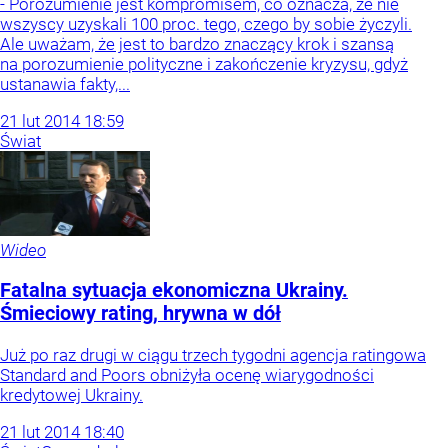
- Porozumienie jest kompromisem, co oznacza, że nie
wszyscy uzyskali 100 proc. tego, czego by sobie życzyli.
Ale uważam, że jest to bardzo znaczący krok i szansą
na porozumienie polityczne i zakończenie kryzysu, gdyż
ustanawia fakty,...
21
lut
2014
18:59
Świat
Wideo
Fatalna sytuacja ekonomiczna Ukrainy.
Śmieciowy rating, hrywna w dół
Już po raz drugi w ciągu trzech tygodni agencja ratingowa
Standard and Poors obniżyła ocenę wiarygodności
kredytowej Ukrainy.
21
lut
2014
18:40