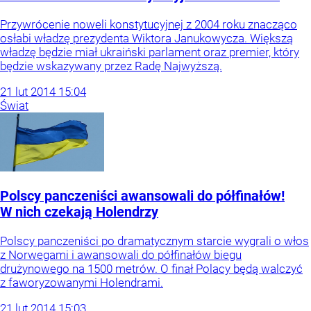
Przywrócenie noweli konstytucyjnej z 2004 roku znacząco
osłabi władzę prezydenta Wiktora Janukowycza. Większą
władzę będzie miał ukraiński parlament oraz premier, który
będzie wskazywany przez Radę Najwyższą.
21
lut
2014
15:04
Świat
Polscy panczeniści awansowali do półfinałów!
W nich czekają Holendrzy
Polscy panczeniści po dramatycznym starcie wygrali o włos
z Norwegami i awansowali do półfinałów biegu
drużynowego na 1500 metrów. O finał Polacy będą walczyć
z faworyzowanymi Holendrami.
21
lut
2014
15:03