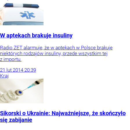
W aptekach brakuje insuliny
Radio ZET alarmuje, że w aptekach w Polsce brakuje
niektórych rodzajów insuliny, przede wszystkim tej
z importu.
21
lut
2014
20:39
Kraj
Sikorski o Ukrainie: Najważniejsze, że skończyło
się zabijanie