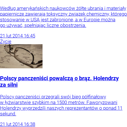
Według amerykańskich naukowców żółte ubrania i materiały
papiernicze zawierają toksyczny związek chemiczny, którego
stosowanie w USA jest zabronione, a w Europie można
go używać, spełniając liczne obostrzenia.
21
lut
2014
16:45
Życie
Polscy panczeniści powalczą o brąz. Holendrzy
za silni
Polscy panczeniści przegrali swój bieg półfinałowy
w łyżwiarstwie szybkim na 1500 metrów. Faworyzowani
Holendrzy wyprzedzili naszych reprezentantów o ponad 11
sekund.
21
lut
2014
16:38