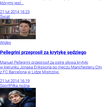
którymi jest...
21
lut
2014
16:23
Świat
Wideo
Pellegrini przeprosił za krytykę sędziego
Manuel Pellegrini przeprosił za ostre słowa krytyki
w kierunku Jonasa Erikssona po meczu Manchesteru City
z FC Barceloną w Lidze Mistrzów.
21
lut
2014
16:19
Sport
Piłka nożna