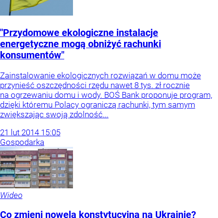
"Przydomowe ekologiczne instalacje
energetyczne mogą obniżyć rachunki
konsumentów"
Zainstalowanie ekologicznych rozwiązań w domu może
przynieść oszczędności rzędu nawet 8 tys. zł rocznie
na ogrzewaniu domu i wody. BOŚ Bank proponuje program,
dzięki któremu Polacy ograniczą rachunki, tym samym
zwiększając swoją zdolność...
21
lut
2014
15:05
Gospodarka
Wideo
Co zmieni nowela konstytucyjna na Ukrainie?