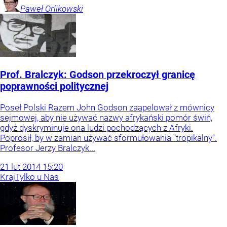
Paweł
Orlikowski
Prof. Bralczyk: Godson przekroczył granicę
poprawności politycznej
Poseł Polski Razem John Godson zaapelował z mównicy
sejmowej, aby nie używać nazwy afrykański pomór świń,
gdyż dyskryminuje ona ludzi pochodzących z Afryki.
Poprosił, by w zamian używać sformułowania "tropikalny".
Profesor Jerzy Bralczyk...
21
lut
2014
15:20
Kraj
Tylko u Nas