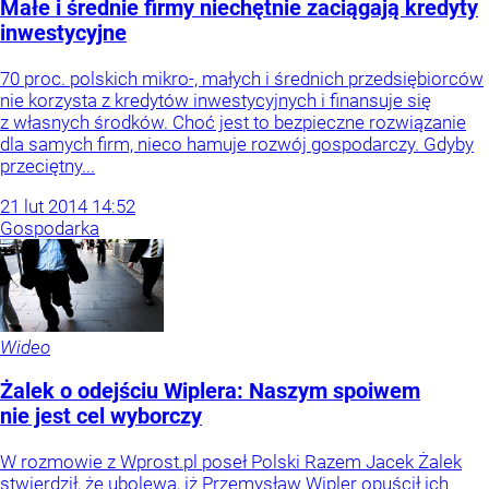
Małe i średnie firmy niechętnie zaciągają kredyty
inwestycyjne
70 proc. polskich mikro-, małych i średnich przedsiębiorców
nie korzysta z kredytów inwestycyjnych i finansuje się
z własnych środków. Choć jest to bezpieczne rozwiązanie
dla samych firm, nieco hamuje rozwój gospodarczy. Gdyby
przeciętny...
21
lut
2014
14:52
Gospodarka
Wideo
Żalek o odejściu Wiplera: Naszym spoiwem
nie jest cel wyborczy
W rozmowie z Wprost.pl poseł Polski Razem Jacek Żalek
stwierdził, że ubolewa, iż Przemysław Wipler opuścił ich