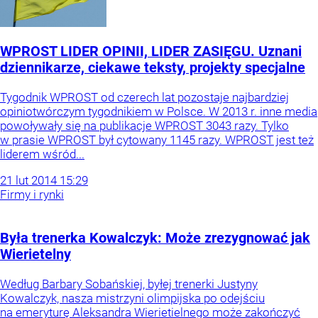
WPROST LIDER OPINII, LIDER ZASIĘGU. Uznani
dziennikarze, ciekawe teksty, projekty specjalne
Tygodnik WPROST od czerech lat pozostaje najbardziej
opiniotwórczym tygodnikiem w Polsce. W 2013 r. inne media
powoływały się na publikacje WPROST 3043 razy. Tylko
w prasie WPROST był cytowany 1145 razy. WPROST jest też
liderem wśród...
21
lut
2014
15:29
Firmy i rynki
Była trenerka Kowalczyk: Może zrezygnować jak
Wierietelny
Według Barbary Sobańskiej, byłej trenerki Justyny
Kowalczyk, nasza mistrzyni olimpijska po odejściu
na emeryturę Aleksandra Wierietielnego może zakończyć