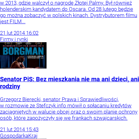
w 2013, gdzie walczył o nagrodę Złotej Palmy. Był również
holenderskim kandydatem do Oscara. Od 28 lutego będzie
go można zobaczyć w polskich kinach. Dystrybutorem filmu
jest FILM...
21
lut
2014
16:02
Firmy i rynki
Senator PiS: Bez mieszkania nie ma ani dzieci, ani
rodziny
Grzegorz Bierecki, senator Prawa i Sprawiedliwości,
w rozmowie ze Stefczyk.info mówił o spłacaniu kredytów
zaciągniętych w walucie obcej oraz o swoim planie ochrony
osób, które zapożyczyły się we frankach szwajcarskich.
21
lut
2014
15:43
Gospodarka
Kraj