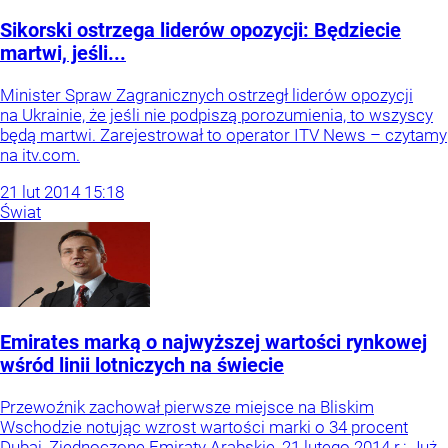
Sikorski ostrzega liderów opozycji: Będziecie
martwi, jeśli...
Minister Spraw Zagranicznych ostrzegł liderów opozycji
na Ukrainie, że jeśli nie podpiszą porozumienia, to wszyscy
będą martwi. Zarejestrował to operator ITV News – czytamy
na itv.com.
21
lut
2014
15:18
Świat
Emirates marką o najwyższej wartości rynkowej
wśród linii lotniczych na świecie
Przewoźnik zachował pierwsze miejsce na Bliskim
Wschodzie notując wzrost wartości marki o 34 procent
Dubaj, Zjednoczone Emiraty Arabskie, 21 lutego 2014 r.: Już