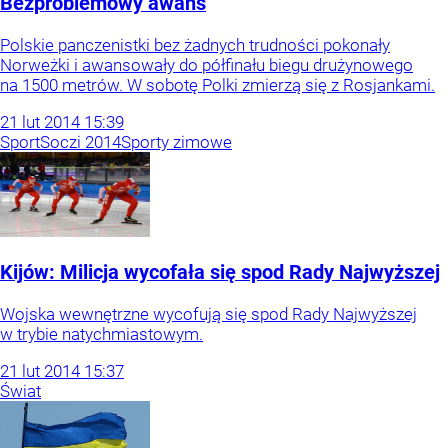
Bezproblemowy awans
Polskie panczenistki bez żadnych trudności pokonały
Norweżki i awansowały do półfinału biegu drużynowego
na 1500 metrów. W sobotę Polki zmierzą się z Rosjankami.
21
lut
2014
15:39
Sport
Soczi 2014
Sporty zimowe
Kijów: Milicja wycofała się spod Rady Najwyższej
Wojska wewnętrzne wycofują się spod Rady Najwyższej
w trybie natychmiastowym.
21
lut
2014
15:37
Świat