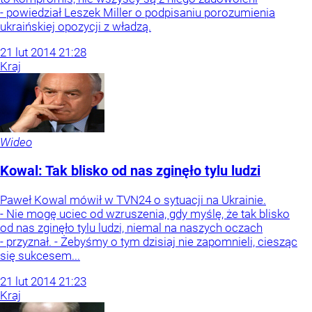
- powiedział Leszek Miller o podpisaniu porozumienia
ukraińskiej opozycji z władzą.
21
lut
2014
21:28
Kraj
Wideo
Kowal: Tak blisko od nas zginęło tylu ludzi
Paweł Kowal mówił w TVN24 o sytuacji na Ukrainie.
- Nie mogę uciec od wzruszenia, gdy myślę, że tak blisko
od nas zginęło tylu ludzi, niemal na naszych oczach
- przyznał. - Żebyśmy o tym dzisiaj nie zapomnieli, ciesząc
się sukcesem...
21
lut
2014
21:23
Kraj