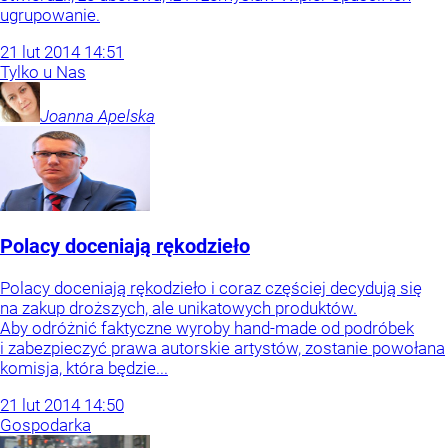
ugrupowanie.
21
lut
2014
14:51
Tylko u Nas
Joanna
Apelska
Polacy doceniają rękodzieło
Polacy doceniają rękodzieło i coraz częściej decydują się
na zakup droższych, ale unikatowych produktów.
Aby odróżnić faktyczne wyroby hand-made od podróbek
i zabezpieczyć prawa autorskie artystów, zostanie powołana
komisja, która będzie...
21
lut
2014
14:50
Gospodarka