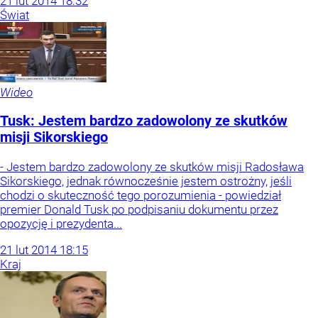
21
lut
2014
18:32
Świat
Wideo
Tusk: Jestem bardzo zadowolony ze skutków
misji Sikorskiego
- Jestem bardzo zadowolony ze skutków misji Radosława
Sikorskiego, jednak równocześnie jestem ostrożny, jeśli
chodzi o skuteczność tego porozumienia - powiedział
premier Donald Tusk po podpisaniu dokumentu przez
opozycję i prezydenta...
21
lut
2014
18:15
Kraj