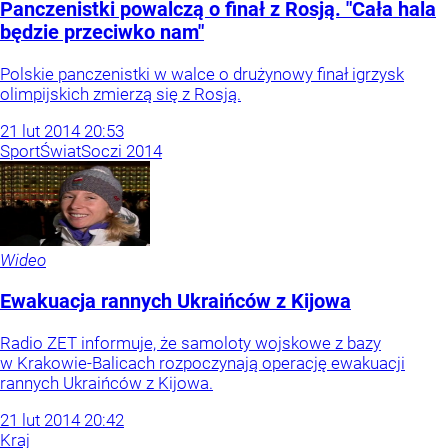
Panczenistki powalczą o finał z Rosją. "Cała hala
będzie przeciwko nam"
Polskie panczenistki w walce o drużynowy finał igrzysk
olimpijskich zmierzą się z Rosją.
21
lut
2014
20:53
Sport
Świat
Soczi 2014
Wideo
Ewakuacja rannych Ukraińców z Kijowa
Radio ZET informuje, że samoloty wojskowe z bazy
w Krakowie-Balicach rozpoczynają operację ewakuacji
rannych Ukraińców z Kijowa.
21
lut
2014
20:42
Kraj