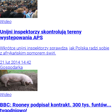
Wideo
Unijni inspektorzy skontrolują tereny
występowania APS
Wkrótce unijni inspektorzy sprawdzą, jak Polska radzi sobie
z afrykańskim pomorem świń.
21
lut
2014
14:42
Gospodarka
Wideo
BBC: Rooney podpisał kontrakt. 300 tys. funtów...
tygodniowo!