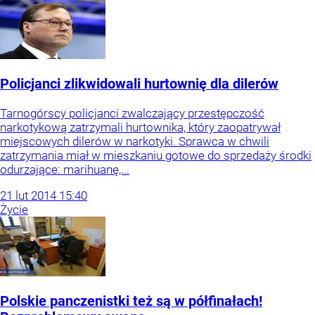
Policjanci zlikwidowali hurtownię dla dilerów
Tarnogórscy policjanci zwalczający przestępczość
narkotykową zatrzymali hurtownika, który zaopatrywał
miejscowych dilerów w narkotyki. Sprawca w chwili
zatrzymania miał w mieszkaniu gotowe do sprzedaży środki
odurzające: marihuanę,...
21
lut
2014
15:40
Życie
Polskie panczenistki też są w półfinałach!