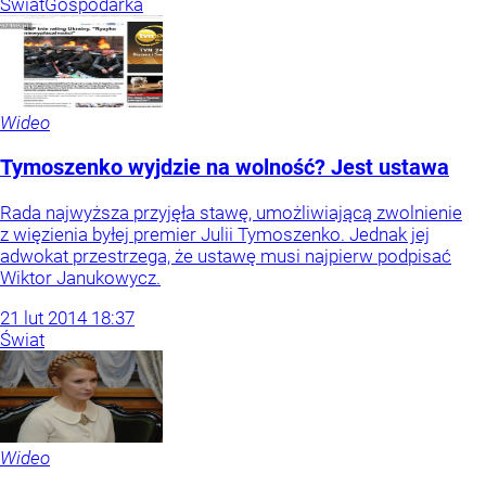
Świat
Gospodarka
Wideo
Tymoszenko wyjdzie na wolność? Jest ustawa
Rada najwyższa przyjęła stawę, umożliwiającą zwolnienie
z więzienia byłej premier Julii Tymoszenko. Jednak jej
adwokat przestrzega, że ustawę musi najpierw podpisać
Wiktor Janukowycz.
21
lut
2014
18:37
Świat
Wideo