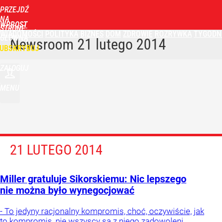
PRZEJDŹ
NA
WPROST
STRONĘ
WIADOMOŚCI
POLITYKA
BIZNES
DOM
ZDROWIE
ROZRYWKA
TYGODN
GŁÓWNĄ
Newsroom
21 lutego 2014
UBSKRYBUJ
ZALOGUJ
MENU
21 LUTEGO 2014
Miller gratuluje Sikorskiemu: Nic lepszego
nie można było wynegocjować
- To jedyny racjonalny kompromis, choć, oczywiście, jak
to kompromis, nie wszyscy są z niego zadowoleni