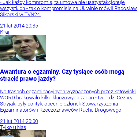
- Jak każdy kompromis, ta umowa nie usatysfakcjonuje
wszystkich - tak o kompromisie na Ukrainie mówił Radosław
Sikorski w TVN24.
21
lut
2014
20:35
Kraj
Awantura o egzaminy. Czy tysiące osób mogą
stracić prawo jazdy?
Na trasach egzaminacyjnych wyznaczonych przez katowicki
WORD brakowało kilku kluczowych zadań - twierdzi Cezary
Stryjak, były polityk, obecnie członek Stowarzyszenia
Egzaminatorów i Rzeczoznawców Ruchu Drogowego.
21
lut
2014
20:00
Tylko u Nas