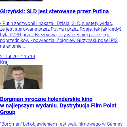
Girzyński: SLD jest sterowane przez Putina
- Putin zadzwonił i nakazał. Dzisiaj SLD, niestety widać,
że jest sterowane przez Putina i przez Rosję, tak jak kiedyś
była PZPR przez Breżniewa, czy wcześniej przez jego
poprzedników - powiedział Zbigniew Girzyński, poseł PiS
na antenie...
21
lut
2014
16:14
Kraj
Borgman mroczne holenderskie kino
w najlepszym wydaniu. Dystrybucja Film Point
Group
"Borgman" był objawieniem festiwalu filmowego w Cannes