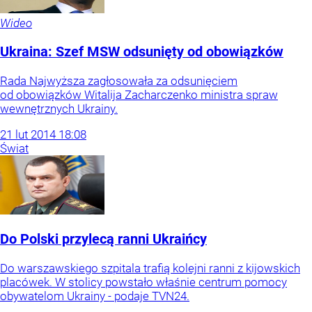
Wideo
Ukraina: Szef MSW odsunięty od obowiązków
Rada Najwyższa zagłosowała za odsunięciem
od obowiązków Witalija Zacharczenko ministra spraw
wewnętrznych Ukrainy.
21
lut
2014
18:08
Świat
Do Polski przylecą ranni Ukraińcy
Do warszawskiego szpitala trafią kolejni ranni z kijowskich
placówek. W stolicy powstało właśnie centrum pomocy
obywatelom Ukrainy - podaje TVN24.