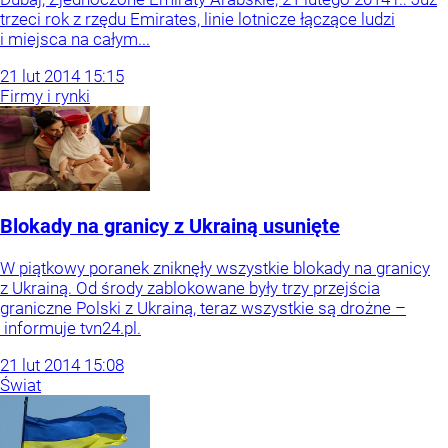
trzeci rok z rzędu Emirates, linie lotnicze łączące ludzi
i miejsca na całym...
21
lut
2014
15:15
Firmy i rynki
Blokady na granicy z Ukrainą usunięte
W piątkowy poranek zniknęły wszystkie blokady na granicy
z Ukrainą. Od środy zablokowane były trzy przejścia
graniczne Polski z Ukrainą, teraz wszystkie są drożne –
informuje tvn24.pl.
21
lut
2014
15:08
Świat