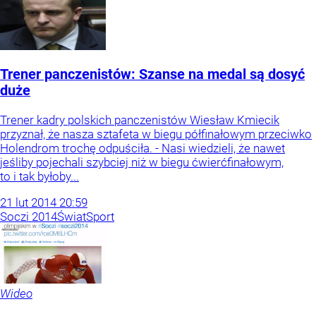
Trener panczenistów: Szanse na medal są dosyć
duże
Trener kadry polskich panczenistów Wiesław Kmiecik
przyznał, że nasza sztafeta w biegu półfinałowym przeciwko
Holendrom trochę odpuściła. - Nasi wiedzieli, że nawet
jeśliby pojechali szybciej niż w biegu ćwierćfinałowym,
to i tak byłoby...
21
lut
2014
20:59
Soczi 2014
Świat
Sport
Wideo