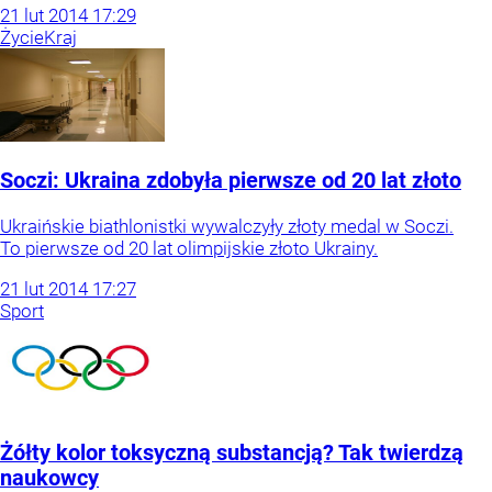
21
lut
2014
17:29
Życie
Kraj
Soczi: Ukraina zdobyła pierwsze od 20 lat złoto
Ukraińskie biathlonistki wywalczyły złoty medal w Soczi.
To pierwsze od 20 lat olimpijskie złoto Ukrainy.
21
lut
2014
17:27
Sport
Żółty kolor toksyczną substancją? Tak twierdzą
naukowcy