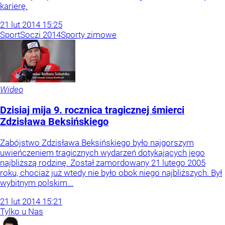
karierę.
21
lut
2014
15:25
Sport
Soczi 2014
Sporty zimowe
Wideo
Dzisiaj mija 9. rocznica tragicznej śmierci
Zdzisława Beksińskiego
Zabójstwo Zdzisława Beksińskiego było najgorszym
uwieńczeniem tragicznych wydarzeń dotykających jego
najbliższą rodzinę. Został zamordowany 21 lutego 2005
roku, chociaż już wtedy nie było obok niego najbliższych. Był
wybitnym polskim...
21
lut
2014
15:21
Tylko u Nas