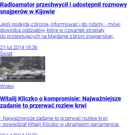
Radioamator przechwycił i udostępnił rozmowy
snajperów w Kijowie
Jeśli podejdą z bronią, informować i do roboty. - mówi
dowódca oddziałów, które w czwartek strzelały
do protestujących na Majdanie z broni snajperskiej.
21
lut
2014
18:36
Świat
Wideo
Witalij Kliczko o kompromisie: Najważniejsze
zadanie to przerwać rozlew krwi
- Najważniejsze zadanie to przerwać rozlew krwi
- powiedział Witalij Kliczko w ukraińskim parlamencie.