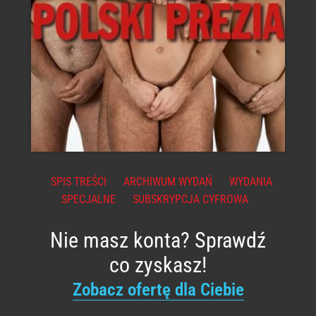
SPIS TREŚCI
ARCHIWUM WYDAŃ
WYDANIA
SPECJALNE
SUBSKRYPCJA CYFROWA
Nie masz konta? Sprawdź
co zyskasz!
Zobacz ofertę dla Ciebie