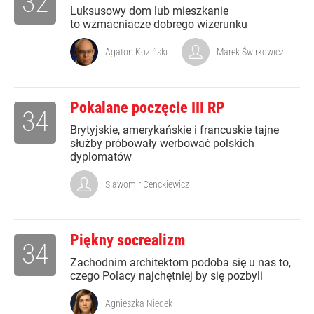
32
Luksusowy dom lub mieszkanie
to wzmacniacze dobrego wizerunku
Agaton Koziński
Marek Świrkowicz
Pokalane poczęcie III RP
34
Brytyjskie, amerykańskie i francuskie tajne
służby próbowały werbować polskich
dyplomatów
Slawomir Cenckiewicz
Piękny socrealizm
34
Zachodnim architektom podoba się u nas to,
czego Polacy najchętniej by się pozbyli
Agnieszka Niedek