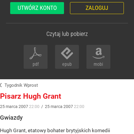
UTWÓRZ KONTO
ZALOGUJ
Czytaj lub pobierz
pdf
epub
mobi
Tygodnik Wprost
Pisarz Hugh Grant
25
marca
2007
22:00
/
25
marca
2007
22:00
Gwiazdy
Hugh Grant, etatowy bohater brytyjskich komedii