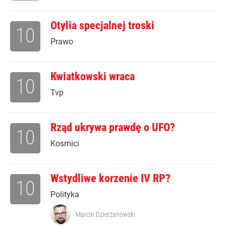
Otylia specjalnej troski
10
Prawo
Kwiatkowski wraca
10
Tvp
Rząd ukrywa prawdę o UFO?
10
Kosmici
Wstydliwe korzenie IV RP?
10
Polityka
Marcin Dzierżanowski