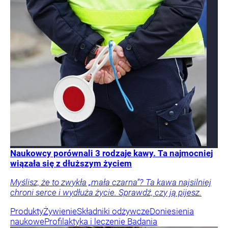
Naukowcy porównali 3 rodzaje kawy. Ta najmocniej
wiązała się z dłuższym życiem
Myślisz, że to zwykła „mała czarna”? Ta kawa najsilniej
chroni serce i wydłuża życie. Sprawdź, czy ją pijesz.
Produkty
Żywienie
Składniki odżywcze
Doniesienia
naukowe
Profilaktyka i leczenie
Badania