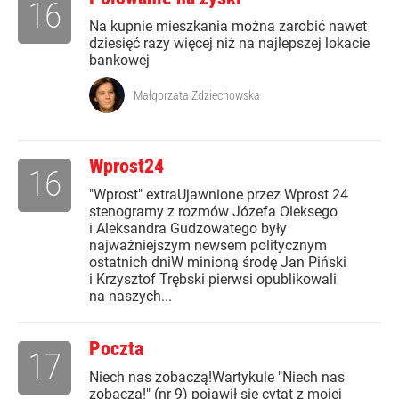
16
Na kupnie mieszkania można zarobić nawet
dziesięć razy więcej niż na najlepszej lokacie
bankowej
Małgorzata Zdziechowska
Wprost24
16
"Wprost" extraUjawnione przez Wprost 24
stenogramy z rozmów Józefa Oleksego
i Aleksandra Gudzowatego były
najważniejszym newsem politycznym
ostatnich dniW minioną środę Jan Piński
i Krzysztof Trębski pierwsi opublikowali
na naszych...
Poczta
17
Niech nas zobaczą!Wartykule "Niech nas
zobaczą!" (nr 9) pojawił się cytat z mojej