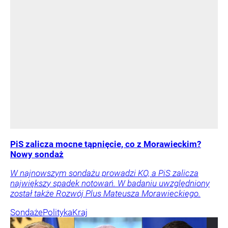
PiS zalicza mocne tąpnięcie, co z Morawieckim?
Nowy sondaż
W najnowszym sondażu prowadzi KO, a PiS zalicza
największy spadek notowań. W badaniu uwzględniony
został także Rozwój Plus Mateusza Morawieckiego.
Sondaże
Polityka
Kraj