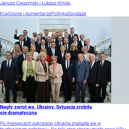
Janusz Cieszyński i Łukasz Kmita.
Kraj
Opinie i komentarze
Polityka
Sondaże
Nagły zwrot ws. Ukrainy. Sytuacja zrobiła
się dramatyczna
Po miesiącach sukcesów Ukraina znalazła się w