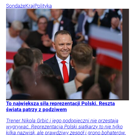
Sondaże
Kraj
Polityka
To największa siła reprezentacji Polski. Reszta
świata patrzy z podziwem
Trener Nikola Grbić i jego podopieczni nie przestają
wygrywać. Reprezentacja Polski siatkarzy to nie tylko
kilka nazwisk, ale prawdziwy zespół i grono bohaterów.