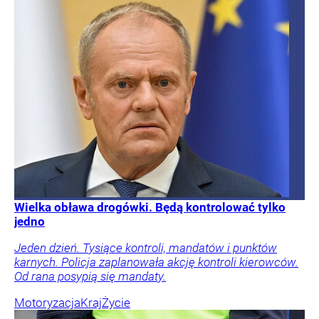
Wielka obława drogówki. Będą kontrolować tylko
jedno
Jeden dzień. Tysiące kontroli, mandatów i punktów
karnych. Policja zaplanowała akcję kontroli kierowców.
Od rana posypią się mandaty.
Motoryzacja
Kraj
Życie