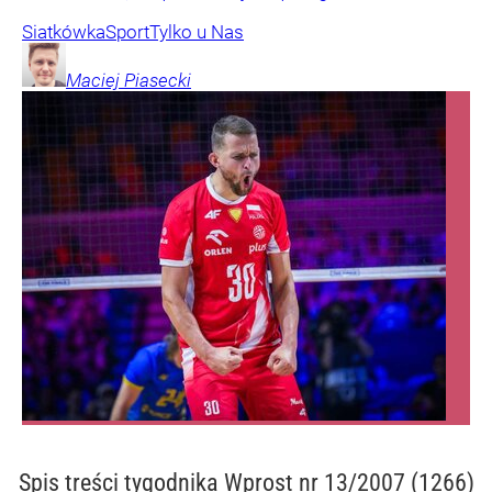
Siatkówka
Sport
Tylko u Nas
Maciej
Piasecki
Spis treści
tygodnika Wprost nr 13/2007 (1266)