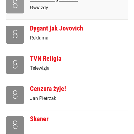
8
Gwiazdy
Dygant jak Jovovich
8
Reklama
TVN Religia
8
Telewizja
Cenzura żyje!
8
Jan Pietrzak
Skaner
8