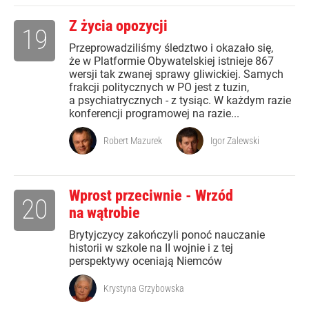
Z życia opozycji
19
Przeprowadziliśmy śledztwo i okazało się,
że w Platformie Obywatelskiej istnieje 867
wersji tak zwanej sprawy gliwickiej. Samych
frakcji politycznych w PO jest z tuzin,
a psychiatrycznych - z tysiąc. W każdym razie
konferencji programowej na razie...
Robert Mazurek
Igor Zalewski
Wprost przeciwnie - Wrzód
20
na wątrobie
Brytyjczycy zakończyli ponoć nauczanie
historii w szkole na II wojnie i z tej
perspektywy oceniają Niemców
Krystyna Grzybowska