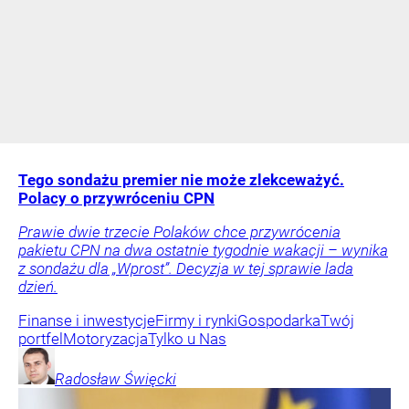
Tego sondażu premier nie może zlekceważyć.
Polacy o przywróceniu CPN
Prawie dwie trzecie Polaków chce przywrócenia
pakietu CPN na dwa ostatnie tygodnie wakacji – wynika
z sondażu dla „Wprost”. Decyzja w tej sprawie lada
dzień.
Finanse i inwestycje
Firmy i rynki
Gospodarka
Twój
portfel
Motoryzacja
Tylko u Nas
Radosław
Święcki