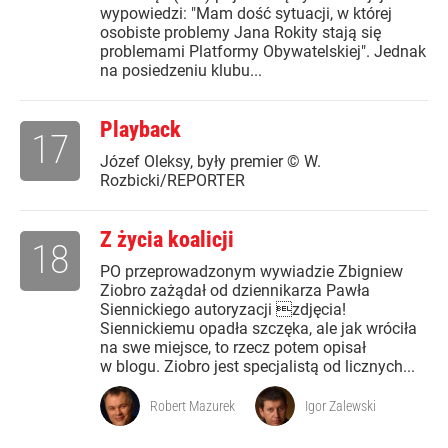
wypowiedzi: "Mam dość sytuacji, w której
osobiste problemy Jana Rokity stają się
problemami Platformy Obywatelskiej". Jednak
na posiedzeniu klubu...
Playback
17
Józef Oleksy, były premier © W.
Rozbicki/REPORTER
Z życia koalicji
18
PO przeprowadzonym wywiadzie Zbigniew
Ziobro zażądał od dziennikarza Pawła
Siennickiego autoryzacji zdjęcia!
Siennickiemu opadła szczęka, ale jak wróciła
na swe miejsce, to rzecz potem opisał
w blogu. Ziobro jest specjalistą od licznych...
Robert Mazurek
Igor Zalewski