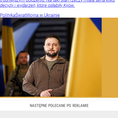
trudniejszym położeniu. Na taki stan rzeczy miała seria kilku
decyzji i wydarzeń, które osłabiły Kijów.
Polityka
Świat
Wojna w Ukrainie