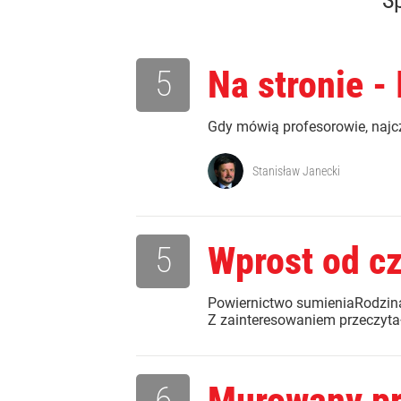
Sp
5
Na stronie -
Gdy mówią profesorowie, najc
Stanisław Janecki
5
Wprost od c
Powiernictwo sumieniaRodzina
Z zainteresowaniem przeczytałe
6
Murowany pr