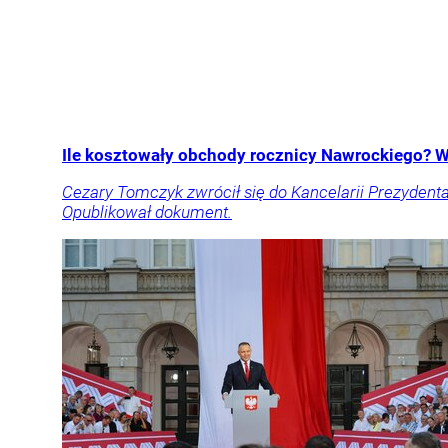
Ile kosztowały obchody rocznicy Nawrockiego? 
Cezary Tomczyk zwrócił się do Kancelarii Prezydent
Opublikował dokument.