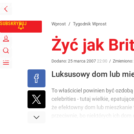
PRZEJDŹ
Udostępnij
0
Skomentuj
NA
WPROST
STRONĘ
GŁÓWNĄ
SUBSKRYBUJ
Wprost
/
Tygodnik Wprost
ZALOGUJ
Żyć jak Br
SZUKAJ
MENU
Dodano:
25
marca
2007
22:00
/
Zmieniono:
Luksusowy dom lub mie
To właściciel powinien być ozdobą
celebrities - tutaj wielkie, epatuj
że efektowny dom lub mieszkanie t
przeciwnie, bo niektórych ich dom o
13/2
Archiwalne wydania tygodnika Wpr