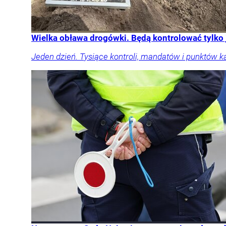
Wielka obława drogówki. Będą kontrolować tylko
Jeden dzień. Tysiące kontroli, mandatów i punktów k