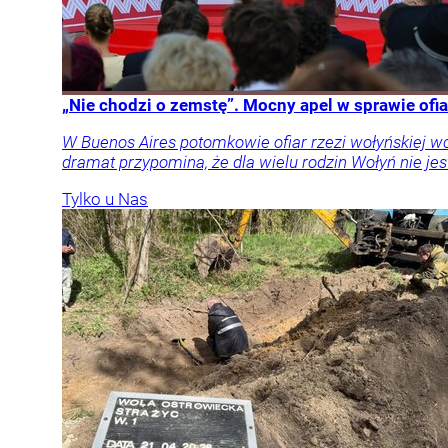
„Nie chodzi o zemstę”. Mocny apel w sprawie ofia
W Buenos Aires potomkowie ofiar rzezi wołyńskiej w
dramat przypomina, że dla wielu rodzin Wołyń nie jest
Tylko u Nas