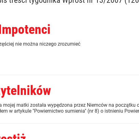
is treści
tygodnika Wprost nr 13/2007 (126
 Impotenci
zęściej nie można niczego zrozumieć
zytelników
 mojej matki została wypędzona przez Niemców na początku oku
m w artykule "Powiernictwo sumienia" (nr 8) o istnieniu Powier
estiż