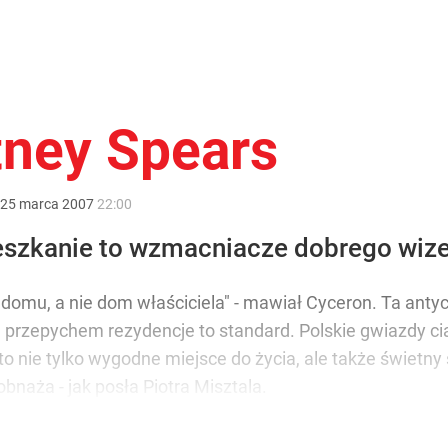
itney Spears
25
marca
2007
22:00
szkanie to wzmacniacze dobrego wiz
 domu, a nie dom właściciela" - mawiał Cyceron. Ta anty
ące przepychem rezydencje to standard. Polskie gwiazdy ci
o nie tylko wygodne miejsce do życia, ale także świetn
bnaża - jak posła Piotra Misztala.
007 wydaniu
ost dostępne są w specjalnej ofercie
WPROST PREMIU