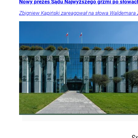
Nowy prezes Sądu Najwyższego grzmi po słowach 
Zbigniew Kapiński zareagował na słowa Waldemara Żu