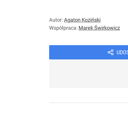
App Stor
Autor:
Agaton Koziński
Współpraca:
Marek Świrkowicz
Tygodnik Wprost
UDO