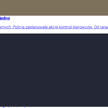
 jedno
arnych. Policja zaplanowała akcję kontroli kierowców. Od rana