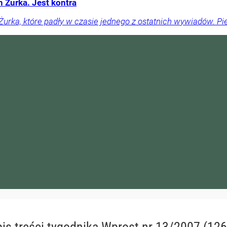
Żurka. Jest kontra
rka, które padły w czasie jednego z ostatnich wywiadów. Pie