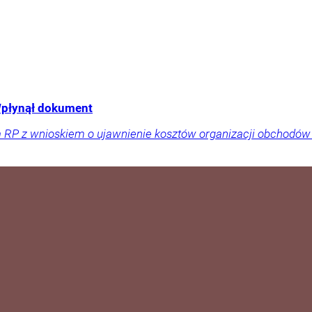
Wpłynął dokument
a RP z wnioskiem o ujawnienie kosztów organizacji obchodów