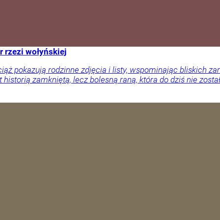
r rzezi wołyńskiej
ciąż pokazują rodzinne zdjęcia i listy, wspominając bliskich
 historią zamkniętą, lecz bolesną raną, która do dziś nie zosta