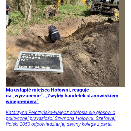
Ma ustąpić miejsca Hołowni, reaguje
na „wyrzucenie”. „Zwykły handelek stanowiskiem
wicepremiera”
Katarzyna Pełczyńska-Nałęcz odniosła się głosów o
politycznej przyszłości Szymona Hołowni. Szefowej
Polski 2050 odpowiedział jej dawny kolega z partii.