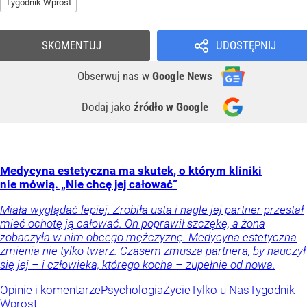
Tygodnik Wprost
SKOMENTUJ
UDOSTĘPNIJ
Obserwuj nas
w
Google News
Dodaj jako
źródło w Google
Medycyna estetyczna ma skutek, o którym kliniki
nie mówią. „Nie chcę jej całować”
Miała wyglądać lepiej. Zrobiła usta i nagle jej partner przestał
mieć ochotę ją całować. On poprawił szczękę, a żona
zobaczyła w nim obcego mężczyznę. Medycyna estetyczna
zmienia nie tylko twarz. Czasem zmusza partnera, by nauczył
się jej – i człowieka, którego kocha – zupełnie od nowa.
Opinie i komentarze
Psychologia
Życie
Tylko u Nas
Tygodnik
Wprost