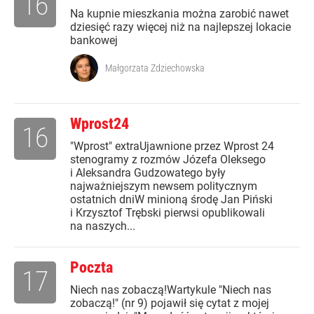
16
Na kupnie mieszkania można zarobić nawet
dziesięć razy więcej niż na najlepszej lokacie
bankowej
Małgorzata Zdziechowska
Wprost24
16
"Wprost" extraUjawnione przez Wprost 24
stenogramy z rozmów Józefa Oleksego
i Aleksandra Gudzowatego były
najważniejszym newsem politycznym
ostatnich dniW minioną środę Jan Piński
i Krzysztof Trębski pierwsi opublikowali
na naszych...
Poczta
17
Niech nas zobaczą!Wartykule "Niech nas
zobaczą!" (nr 9) pojawił się cytat z mojej