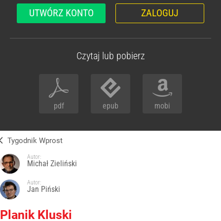
UTWÓRZ KONTO
ZALOGUJ
Czytaj lub pobierz
pdf
epub
mobi
Tygodnik Wprost
Autor:
Michał Zieliński
Autor:
Jan Piński
Planik Kluski