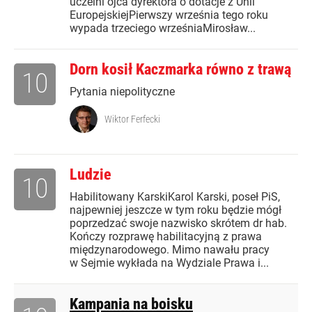
uczelni ojca dyrektora o dotacje z Unii
EuropejskiejPierwszy września tego roku
wypada trzeciego wrześniaMirosław...
Dorn kosił Kaczmarka równo z trawą
10
Pytania niepolityczne
Wiktor Ferfecki
Ludzie
10
Habilitowany KarskiKarol Karski, poseł PiS,
najpewniej jeszcze w tym roku będzie mógł
poprzedzać swoje nazwisko skrótem dr hab.
Kończy rozprawę habilitacyjną z prawa
międzynarodowego. Mimo nawału pracy
w Sejmie wykłada na Wydziale Prawa i...
Kampania na boisku