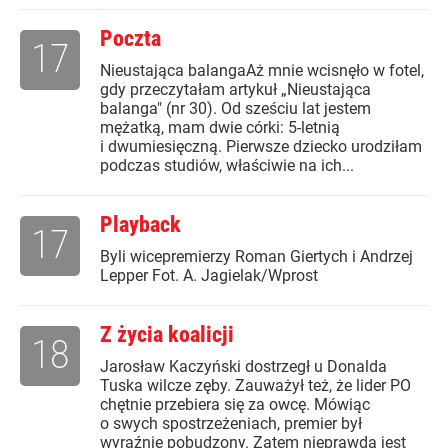
Poczta
17
Nieustająca balangaAż mnie wcisnęło w fotel,
gdy przeczytałam artykuł „Nieustająca
balanga" (nr 30). Od sześciu lat jestem
mężatką, mam dwie córki: 5-letnią
i dwumiesięczną. Pierwsze dziecko urodziłam
podczas studiów, właściwie na ich...
Playback
17
Byli wicepremierzy Roman Giertych i Andrzej
Lepper Fot. A. Jagielak/Wprost
Z życia koalicji
18
Jarosław Kaczyński dostrzegł u Donalda
Tuska wilcze zęby. Zauważył też, że lider PO
chętnie przebiera się za owcę. Mówiąc
o swych spostrzeżeniach, premier był
wyraźnie pobudzony. Zatem nieprawdą jest