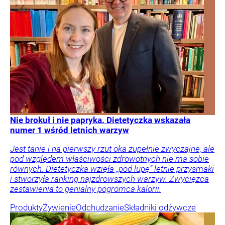
Nie brokuł i nie papryka. Dietetyczka wskazała
numer 1 wśród letnich warzyw
Jest tanie i na pierwszy rzut oka zupełnie zwyczajne, ale
pod względem właściwości zdrowotnych nie ma sobie
równych. Dietetyczka wzięła „pod lupę” letnie przysmaki
i stworzyła ranking najzdrowszych warzyw. Zwycięzca
zestawienia to genialny pogromca kalorii.
Produkty
Żywienie
Odchudzanie
Składniki odżywcze