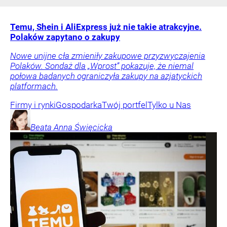
Temu, Shein i AliExpress już nie takie atrakcyjne.
Polaków zapytano o zakupy
Nowe unijne cła zmieniły zakupowe przyzwyczajenia
Polaków. Sondaż dla „Wprost” pokazuje, że niemal
połowa badanych ograniczyła zakupy na azjatyckich
platformach.
Firmy i rynki
Gospodarka
Twój portfel
Tylko u Nas
Beata Anna
Święcicka