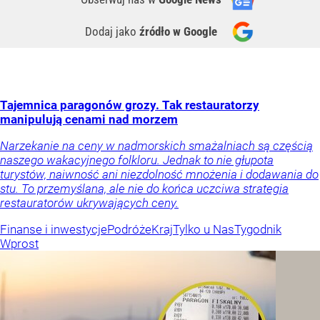
Dodaj jako
źródło w Google
Tajemnica paragonów grozy. Tak restauratorzy
manipulują cenami nad morzem
Narzekanie na ceny w nadmorskich smażalniach są częścią
naszego wakacyjnego folkloru. Jednak to nie głupota
turystów, naiwność ani niezdolność mnożenia i dodawania do
stu. To przemyślana, ale nie do końca uczciwa strategia
restauratorów ukrywających ceny.
Finanse i inwestycje
Podróże
Kraj
Tylko u Nas
Tygodnik
Wprost