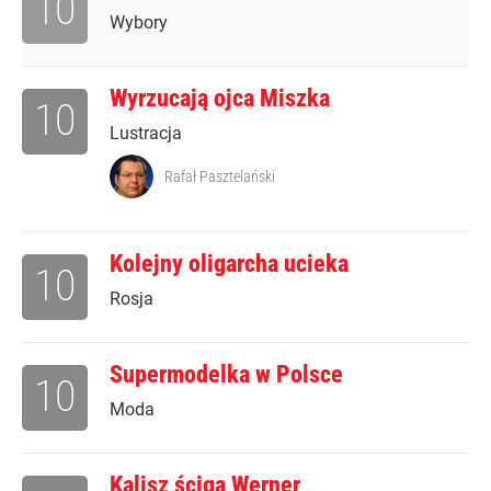
10
Wybory
Wyrzucają ojca Miszka
10
Lustracja
Rafał Pasztelański
Kolejny oligarcha ucieka
10
Rosja
Supermodelka w Polsce
10
Moda
Kalisz ściga Werner