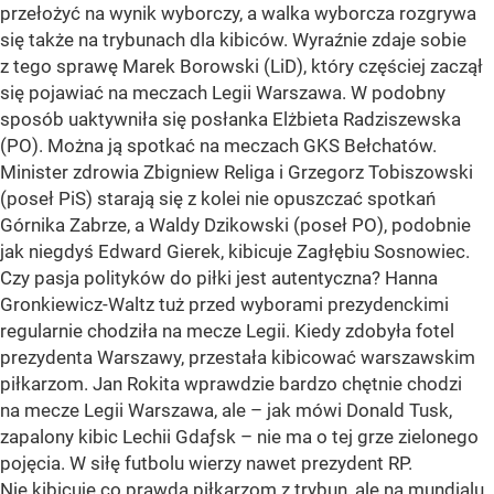
przełożyć na wynik wyborczy, a walka wyborcza rozgrywa
się także na trybunach dla kibiców. Wyraźnie zdaje sobie
z tego sprawę Marek Borowski (LiD), który częściej zaczął
się pojawiać na meczach Legii Warszawa. W podobny
sposób uaktywniła się posłanka Elżbieta Radziszewska
(PO). Można ją spotkać na meczach GKS Bełchatów.
Minister zdrowia Zbigniew Religa i Grzegorz Tobiszowski
(poseł PiS) starają się z kolei nie opuszczać spotkań
Górnika Zabrze, a Waldy Dzikowski (poseł PO), podobnie
jak niegdyś Edward Gierek, kibicuje Zagłębiu Sosnowiec.
Czy pasja polityków do piłki jest autentyczna? Hanna
Gronkiewicz-Waltz tuż przed wyborami prezydenckimi
regularnie chodziła na mecze Legii. Kiedy zdobyła fotel
prezydenta Warszawy, przestała kibicować warszawskim
piłkarzom. Jan Rokita wprawdzie bardzo chętnie chodzi
na mecze Legii Warszawa, ale – jak mówi Donald Tusk,
zapalony kibic Lechii Gdaƒsk – nie ma o tej grze zielonego
pojęcia. W siłę futbolu wierzy nawet prezydent RP.
Nie kibicuje co prawda piłkarzom z trybun, ale na mundialu