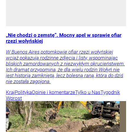
„Nie chodzi o zemstę”. Mocny apel w sprawie ofiar
rzezi wołyńskiej
W Buenos Aires potomkowie ofiar rzezi wołyńskiej
wciąż pokazują rodzinne zdjęcia i listy, wspominając
bliskich zamordowanych z niezwykłym okrucieństwem.
Ich dramat przypomina, że dla wielu rodzin Wołyń nie
jest historią zamkniętą, lecz bolesną raną, która do dziś
nie została zagojona.
Kraj
Polityka
Opinie i komentarze
Tylko u Nas
Tygodnik
Wprost