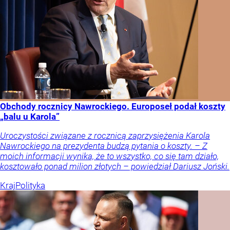
Obchody rocznicy Nawrockiego. Europoseł podał koszty
„balu u Karola”
Uroczystości związane z rocznicą zaprzysiężenia Karola
Nawrockiego na prezydenta budzą pytania o koszty. – Z
moich informacji wynika, że to wszystko, co się tam działo,
kosztowało ponad milion złotych – powiedział Dariusz Joński.
Kraj
Polityka