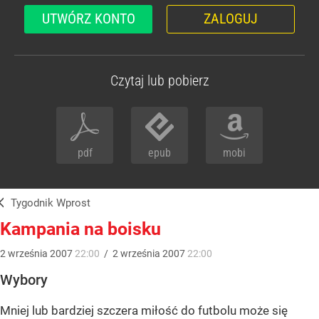
UTWÓRZ KONTO
ZALOGUJ
Czytaj lub pobierz
pdf
epub
mobi
Tygodnik Wprost
Kampania na boisku
2
września
2007
22:00
/
2
września
2007
22:00
Wybory
Mniej lub bardziej szczera miłość do futbolu może się