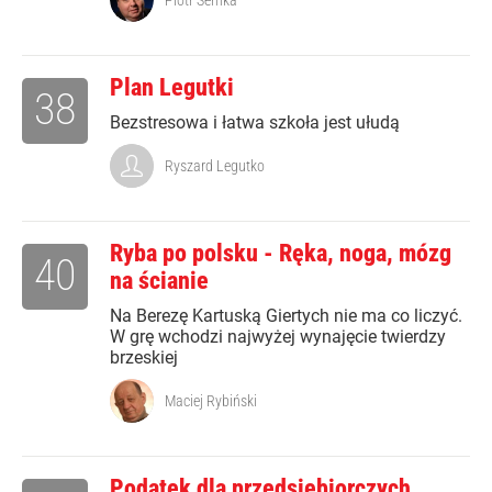
Piotr Semka
Plan Legutki
38
Bezstresowa i łatwa szkoła jest ułudą
Ryszard Legutko
Ryba po polsku - Ręka, noga, mózg
40
na ścianie
Na Berezę Kartuską Giertych nie ma co liczyć.
W grę wchodzi najwyżej wynajęcie twierdzy
brzeskiej
Maciej Rybiński
Podatek dla przedsiębiorczych