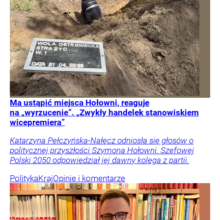
Ma ustąpić miejsca Hołowni, reaguje
na „wyrzucenie”. „Zwykły handelek stanowiskiem
wicepremiera”
Katarzyna Pełczyńska-Nałęcz odniosła się głosów o
politycznej przyszłości Szymona Hołowni. Szefowej
Polski 2050 odpowiedział jej dawny kolega z partii.
Polityka
Kraj
Opinie i komentarze