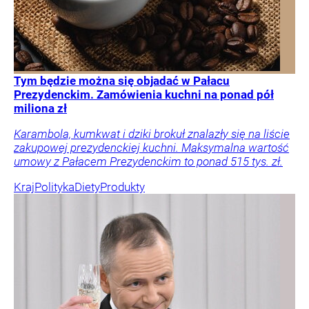
Tym będzie można się objadać w Pałacu
Prezydenckim. Zamówienia kuchni na ponad pół
miliona zł
Karambola, kumkwat i dziki brokuł znalazły się na liście
zakupowej prezydenckiej kuchni. Maksymalna wartość
umowy z Pałacem Prezydenckim to ponad 515 tys. zł.
Kraj
Polityka
Diety
Produkty