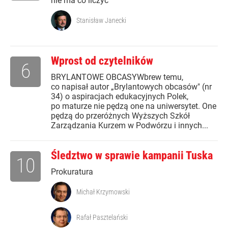
nie ma co liczyć
Stanisław Janecki
Wprost od czytelników
6
BRYLANTOWE OBCASYWbrew temu,
co napisał autor „Brylantowych obcasów" (nr
34) o aspiracjach edukacyjnych Polek,
po maturze nie pędzą one na uniwersytet. One
pędzą do przeróżnych Wyższych Szkół
Zarządzania Kurzem w Podwórzu i innych...
Śledztwo w sprawie kampanii Tuska
10
Prokuratura
Michał Krzymowski
Rafał Pasztelański