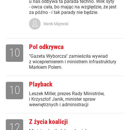
u nas odbywa ta parada techno. Wilk syty
- owca cała, bo mając na względzie, że jest
za późno - i tak parady nie będzie.
Marek Majewski
Pol odkrywca
10
"Gazeta Wyborcza" zamieściła wywiad
z wicepremierem i ministrem infrastruktury
Markiem Polem.
Playback
10
Leszek Miller, prezes Rady Ministrów,
i Krzysztof Janik, minister spraw
wewnętrznych i administracji
Z życia koalicji
12