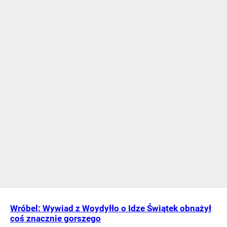
Wróbel: Wywiad z Woydyłło o Idze Świątek obnażył
coś znacznie gorszego