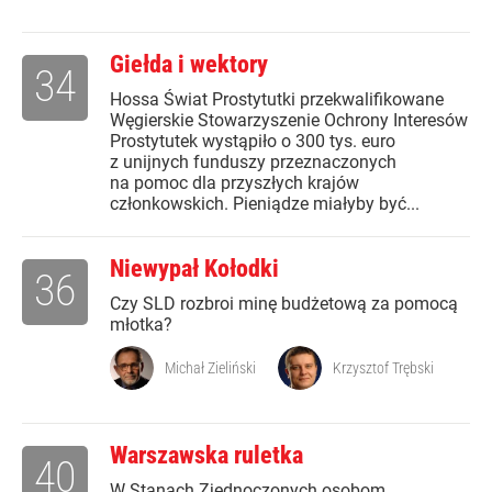
Giełda i wektory
34
Hossa Świat Prostytutki przekwalifikowane
Węgierskie Stowarzyszenie Ochrony Interesów
Prostytutek wystąpiło o 300 tys. euro
z unijnych funduszy przeznaczonych
na pomoc dla przyszłych krajów
członkowskich. Pieniądze miałyby być...
Niewypał Kołodki
36
Czy SLD rozbroi minę budżetową za pomocą
młotka?
Michał Zieliński
Krzysztof Trębski
Warszawska ruletka
40
W Stanach Zjednoczonych osobom