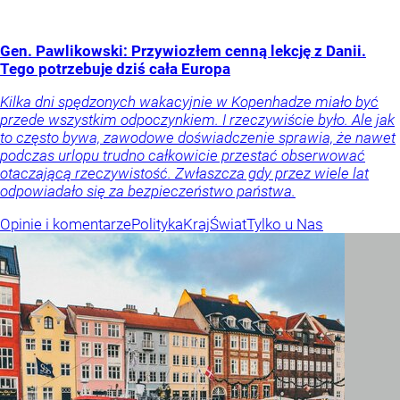
Gen. Pawlikowski: Przywiozłem cenną lekcję z Danii.
Tego potrzebuje dziś cała Europa
Kilka dni spędzonych wakacyjnie w Kopenhadze miało być
przede wszystkim odpoczynkiem. I rzeczywiście było. Ale jak
to często bywa, zawodowe doświadczenie sprawia, że nawet
podczas urlopu trudno całkowicie przestać obserwować
otaczającą rzeczywistość. Zwłaszcza gdy przez wiele lat
odpowiadało się za bezpieczeństwo państwa.
Opinie i komentarze
Polityka
Kraj
Świat
Tylko u Nas