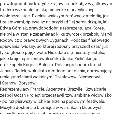
prawdopodobnie któryś z krajów arabskich, z wyjątkowym
trudem wykonała polską piosenkę o prześlicznej
wiolonczelistce. Dzielnie walczyła zarówno z melodią, jak
i ze słowami, śpiewając na przykład "jej serca drżą, la, la".
Edyta Górniak, prawdopodobnie reprezentująca Koreę,
nie była w stanie zapamiętać kilku zwrotek przeboju Maryli
Rodowicz o prawdziwych Cyganach. Podczas finałowego
śpiewania "wiosny, po której radosny przyszedł czas" już
tylko głośno pojękiwała. Nie udało się, niestety, ustalić,
jakie kraje reprezentowali córka Jacka Zielińskiego
oraz kapela Karpieli Bułecki. Polskiego honoru bronił
Janusz Radek, wokalista młodego pokolenia, dorównujący
umiejętnościami wokalnymi Czesławowi Niemenowi
i Stanowi Borysowi.
Reprezentujący Francję, Argentynę, Brazylię i Szwajcarię
zespół Gotan Project przedstawił tzw. ambitne widowisko
- po raz pierwszy w ich karierze na popowym festiwalu.
Muzyka doskonale brzmiąca w warunkach klubowych
na wielkiej estradzie zabrzmiała groteskowo i nudno.