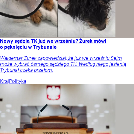
Nowy sędzia TK już we wrześniu? Żurek mówi
o pęknięciu w Trybunale
Waldemar Żurek zapowiedział, że już we wrześniu Sejm
może wybrać ósmego sędziego TK. Według niego jesienią
Trybunał czeka przełom.
Kraj
Polityka