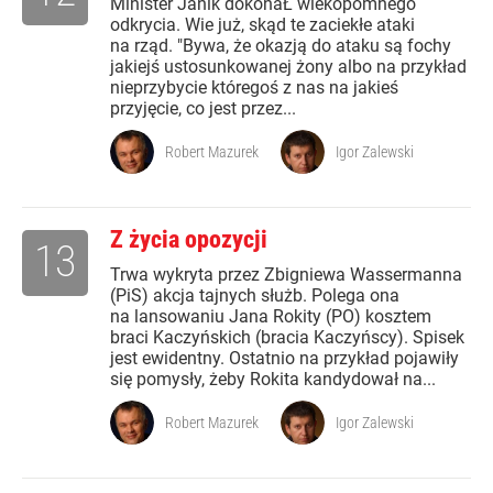
Minister Janik dokonaŁ wiekopomnego
odkrycia. Wie już, skąd te zaciekłe ataki
na rząd. "Bywa, że okazją do ataku są fochy
jakiejś ustosunkowanej żony albo na przykład
nieprzybycie któregoś z nas na jakieś
przyjęcie, co jest przez...
Robert Mazurek
Igor Zalewski
Z życia opozycji
13
Trwa wykryta przez Zbigniewa Wassermanna
(PiS) akcja tajnych służb. Polega ona
na lansowaniu Jana Rokity (PO) kosztem
braci Kaczyńskich (bracia Kaczyńscy). Spisek
jest ewidentny. Ostatnio na przykład pojawiły
się pomysły, żeby Rokita kandydował na...
Robert Mazurek
Igor Zalewski