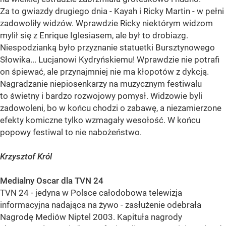
Za to gwiazdy drugiego dnia - Kayah i Ricky Martin - w pełni
zadowoliły widzów. Wprawdzie Ricky niektórym widzom
mylił się z Enrique Iglesiasem, ale był to drobiazg.
Niespodzianką było przyznanie statuetki Bursztynowego
Słowika... Lucjanowi Kydryńskiemu! Wprawdzie nie potrafi
on śpiewać, ale przynajmniej nie ma kłopotów z dykcją.
Nagradzanie niepiosenkarzy na muzycznym festiwalu
to świetny i bardzo rozwojowy pomysł. Widzowie byli
zadowoleni, bo w końcu chodzi o zabawę, a niezamierzone
efekty komiczne tylko wzmagały wesołość. W końcu
popowy festiwal to nie nabożeństwo.
Krzysztof Król
Medialny Oscar dla TVN 24
TVN 24 - jedyna w Polsce całodobowa telewizja
informacyjna nadająca na żywo - zasłużenie odebrała
Nagrodę Mediów Niptel 2003. Kapituła nagrody