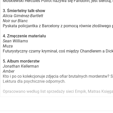
Moskiewski Hercules Poirot nazywa się Fandorin, jest sierotą, 
3. Śmiertelny talk-show
Alicia Giménez-Bartlett
Noir sur Blanc
Pyskata policjantka z Barcelony z pomocą równie złośliwego p
4. Zmęczenie materiału
Sean Williams
Muza
Futurystyczny czarny kryminał, coś między Chandlerem a Dick
5. Album morderstw
Jonathan Kellerman
Amber
Kto i po co kolekcjonuje zdjęcia ofiar brutalnych morderstw?
Lektura dla psychicznie odpornych.
Opracowano według list sprzedaży sieci Empik, Matras Księga