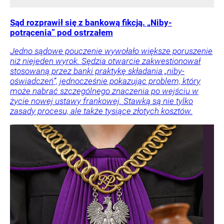
Sąd rozprawił się z bankową fikcją. „Niby-
potrącenia” pod ostrzałem
Jedno sądowe pouczenie wywołało większe poruszenie
niż niejeden wyrok. Sędzia otwarcie zakwestionował
stosowaną przez banki praktykę składania „niby-
oświadczeń”, jednocześnie pokazując problem, który
może nabrać szczególnego znaczenia po wejściu w
życie nowej ustawy frankowej. Stawką są nie tylko
zasady procesu, ale także tysiące złotych kosztów.