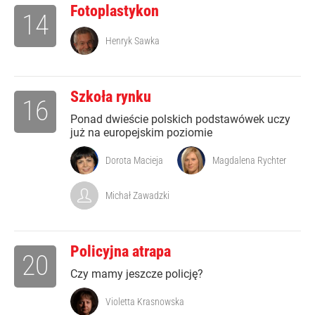
Fotoplastykon
14
Henryk Sawka
Szkoła rynku
16
Ponad dwieście polskich podstawówek uczy
już na europejskim poziomie
Dorota Macieja
Magdalena Rychter
Michał Zawadzki
Policyjna atrapa
20
Czy mamy jeszcze policję?
Violetta Krasnowska