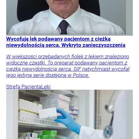
Wycofują lek podawany pacjentom z ciężką
niewydolnością serca. Wykryto zanieczyszczenia
W większości przebadanych fiolek z lekiem znaleziono
widoczne cząstki. To preparat podawany pacjentom z
ciężką niewydolnością serca. GIF natychmiast wycofał
jego jedyną serię dostępną w Polsce.
Strefa Pacjenta
Leki