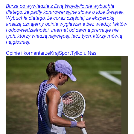
Burza po wywiadzie z Ewą Woydyłło nie wybuchła
dlatego, że padły kontrowersyjne słowa o Idze Świątek.
Wybuchła dlatego, że coraz częściej za ekspercką
analizę uznajemy opinie wygłaszane bez wiedzy, faktów
i odpowiedzialności. Internet od dawna premiuje nie
tych, którzy wiedzą najwięcej, lecz tych, którzy mówią
najgłośniej.
Opinie i komentarze
Kraj
Sport
Tylko u Nas