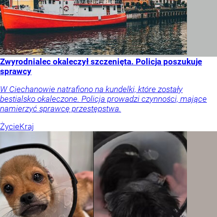
Zwyrodnialec okaleczył szczenięta. Policja poszukuje
sprawcy
W Ciechanowie natrafiono na kundelki, które zostały
bestialsko okaleczone. Policja prowadzi czynności, mające
namierzyć sprawcę przestępstwa.
Życie
Kraj