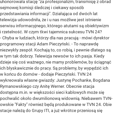
uhonorowała stację "za profesjonalizm, transmisję z obrad
sejmowej komisji śledczej i ciekawy sposób
przedstawiania informacji". Działająca od dwóch lat
telewizja udowodniła, że i u nas możliwe jest istnienie
serwisu informacyjnego, którego atutami są obiektywizm
i rzetelność. W czym tkwi tajemnica sukcesu TVN 24?
- Chyba w ludziach, którzy dla nas pracują - mówi dyrektor
programowy stacji Adam Pieczyński. - To naprawdę
niezwykły zespół. Kochają to, co robią, i pewnie dlatego są
w tym tak dobrzy. Telewizja newsów to ich pasja. Kiedy
dzieje się coś ważnego, nie mamy problemów, by ściągnąć
ich błyskawicznie do pracy. Są problemy, by wypędzić ich
w końcu do domów - dodaje Pieczyński. TVN 24
wykreowała własne gwiazdy: Justynę Pochanke, Bogdana
Rymanowskiego czy Anitę Werner. Obecnie stacja
dostępna m.in. w większości sieci kablowych może się
pochwalić około dwumilionową widownią. Niebawem TVN-
owskie "Fakty" również będą produkowane w TVN 24. Obie
stacje należą do Grupy ITI, a już wkrótce przeniosą się