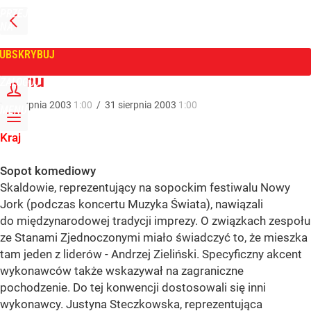
PRZEJDŹ
NA
WPROST
STRONĘ
GŁÓWNĄ
UBSKRYBUJ
Tygodnik Wprost
Menu
ZALOGUJ
31
sierpnia
2003
1:00
/
31
sierpnia
2003
1:00
MENU
Kraj
Sopot komediowy
Skaldowie, reprezentujący na sopockim festiwalu Nowy
Jork (podczas koncertu Muzyka Świata), nawiązali
do międzynarodowej tradycji imprezy. O związkach zespołu
ze Stanami Zjednoczonymi miało świadczyć to, że mieszka
tam jeden z liderów - Andrzej Zieliński. Specyficzny akcent
wykonawców także wskazywał na zagraniczne
pochodzenie. Do tej konwencji dostosowali się inni
wykonawcy. Justyna Steczkowska, reprezentująca