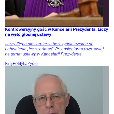
Kontrowersyjny gość w Kancelarii Prezydenta. Liczy
na weto głośnej ustawy
Jerzy Zięba nie zamierza bezczynnie czekać na
uchwalenie „lex szarlatan”. Przedsiębiorca rozmawiał
na temat ustawy w Kancelarii Prezydenta.
Kraj
Polityka
Życie