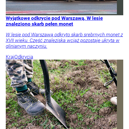
Wyjątkowe odkrycie pod Warszawą. W lesie
znaleziono skarb pełen monet
W lesie pod Warszawą odkryto skarb srebrnych monet z
XVII wieku. Część znaleziska wciąż pozostaje ukryta w
glinianym naczyniu.
Kraj
Odkrycia