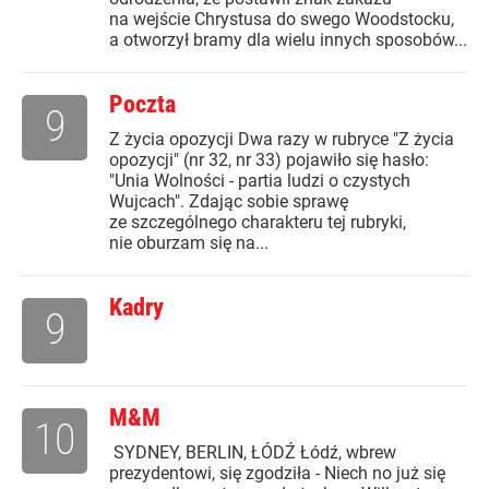
na wejście Chrystusa do swego Woodstocku,
a otworzył bramy dla wielu innych sposobów...
Poczta
9
Z życia opozycji Dwa razy w rubryce "Z życia
opozycji" (nr 32, nr 33) pojawiło się hasło:
"Unia Wolności - partia ludzi o czystych
Wujcach". Zdając sobie sprawę
ze szczególnego charakteru tej rubryki,
nie oburzam się na...
Kadry
9
M&M
10
SYDNEY, BERLIN, ŁÓDŹ Łódź, wbrew
prezydentowi, się zgodziła - Niech no już się