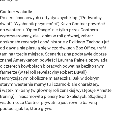
Costner w siodle
Po serii finansowych i artystycznych klap ("Podwodny
świat", "Wysłannik przyszłości") Kevin Costner powrócił
do westernu. "Open Range" nie tylko przez Costnera
wyreżyserowany, ale i z nim w roli głównej, zebrał
doskonałe recenzje i choć historie z Dzikiego Zachodu już
od dawna nie plasują się w czołówkach Box Office, trafił
tam na trzecie miejsce. Scenariusz na podstawie dobrze
znanej Amerykanom powieści Laurana Paine'a opowiada
o czterech kowbojach biorących odwet na bezlitosnym
farmerze (w tej roli rewelacyjny Robert Duvall)
terroryzującym okoliczne miasteczka. Jak w dobrym
starym westernie mamy tu i czarno-białe charaktery,
i wątek miłosny (w głównej roli żeńskiej występuje Annette
Bening), i niesamowite plenery Gór Skalistych. Skądinąd
wiadomo, że Costner prywatnie jest równie barwną
postacią jak te, które grywa.