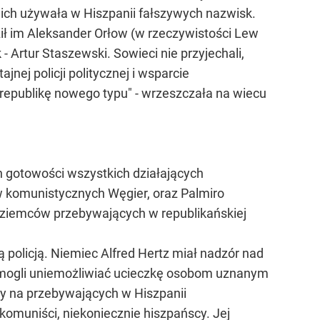
nich używała w Hiszpanii fałszywych nazwisk.
dził im Aleksander Orłow (w rzeczywistości Lew
 Artur Staszewski. Sowieci nie przyjechali,
jnej policji politycznej i wsparcie
epublikę nowego typu" - wrzeszczała na wiecu
gotowości wszystkich działających
w komunistycznych Węgier, oraz Palmiro
zoziemców przebywających w republikańskiej
policją. Niemiec Alfred Hertz miał nadzór nad
, i mogli uniemożliwiać ucieczkę osobom uznanym
sy na przebywających w Hiszpanii
 komuniści, niekoniecznie hiszpańscy. Jej