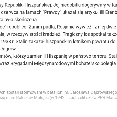
losy Republiki Hiszpańskiej. Jej niedobitki dogorywały w 
 czerwca na łamach "Prawdy" ukazał się artykuł Ilii Eren
ka była skończona.
oc" republice. Zanim padła, Rosjanie wywieźli z niej dwie t
e, w rzeczywistości kradzież. Tragiczny los spotkał także
1938 r. Stalin zakazał hiszpańskim lotnikom powrotu do o
o łagrów.
ntów, którzy zamienili Hiszpanię w państwo terroru. Stal
ka wraz Brygadami Międzynarodowymi bohatersko poległa 
zostali sformowani w batalion im. Jarosława Dąbrowskiego, pot
ię m.in. Bolesław Mołojec (w 1942 r. zastrzelił szefa PPR Ma