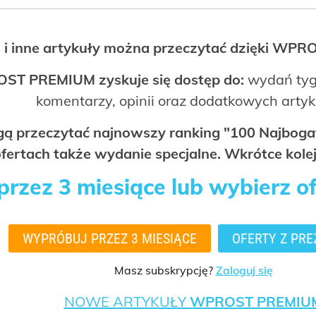
 i inne artykuły można przeczytać dzięki WP
OST PREMIUM zyskuje się dostęp do:
wydań tyg
komentarzy, opinii oraz dodatkowych arty
ogą przeczytać najnowszy ranking "100 Najbo
fertach także wydanie specjalne. Wkrótce kolej
rzez 3 miesiące lub wybierz o
WYPRÓBUJ PRZEZ 3 MIESIĄCE
OFERTY Z PRE
Masz subskrypcję?
Zaloguj się
NOWE ARTYKUŁY
WPROST PREMIU