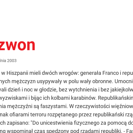
dzwon
dnia
2003
Hiszpanii mieli dwóch wrogów: generała Franco i republi
zonych mężczyzn usypywały w polu wały obronne. Umocni
li dzień i noc w głodzie, bez wytchnienia i bez jakiejkol
wyzwiskami i bijąc ich kolbami karabinów. Republikańskim
 mężczyźni są faszystami. W rzeczywistości więźniowie b
nak ofiarami terroru rozpętanego przez republikański rz
ych zapisano: "Do unicestwienia fizycznego za pomocą 
ing wspominał czas spędzony pod rządami republiki. - F