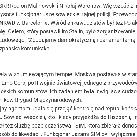
ZSRR Rodion Malinowski i Nikołaj Woronow. Większość z 
wysocy funkcjonariusze sowieckiej tajnej policji. Przewo
i NKWD w Barcelonie. Wśród enkawudzistów był też Polak -
. Celem, który postawił im Stalin, było zorganizowanie ta
Ludowego. "Zbudujemy demokratyczną i parlamentarną r
hiszpańska komunistka.
ała w zdumiewającym tempie. Moskwa postawiła w stan 
Ernö Gerö, po II wojnie światowej jednego z przywódcó
włoskich komunistów. Ich zadaniem była inwigilacja cud
otników Brygad Międzynarodowych.
y agentom udało się przejąć kontrolę nad republikańską 
 Sowieci wiedzieli, kto i kiedy przyjeżdża do Hiszpanii
ł też służbę bezpieczeństwa - SIM, która zbierała dono
sób do likwidacji. Funkcjonariuszami SIM byli wyłącznie