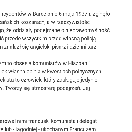
incydentów w Barcelonie 6 maja 1937 r. zginęło
kańskich koszarach, a w rzeczywistości
ego, że oddziały podejrzane o nieprawomyślność
nić przede wszystkim przed własną policją.
alazł się angielski pisarz i dziennikarz
izm to obsesja komunistów w Hiszpanii
iek własna opinia w kwestiach politycznych
kista to człowiek, który zasługuje jedynie
w. Tworzy się atmosferę podejrzeń. Jej
rował nimi francuski komunista i delegat
te lub - łagodniej - ukochanym Francuzem