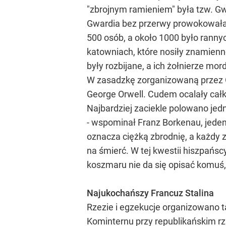
"zbrojnym ramieniem" była tzw. G
Gwardia bez przerwy prowokowała s
500 osób, a około 1000 było ranny
katowniach, które nosiły znamienn
były rozbijane, a ich żołnierze mo
W zasadzkę zorganizowaną przez Gw
George Orwell. Cudem ocalały całko
Najbardziej zaciekle polowano jed
- wspominał Franz Borkenau, jeden
oznacza ciężką zbrodnię, a każdy z
na śmierć. W tej kwestii hiszpańsc
koszmaru nie da się opisać komuś, 
Najukochańszy Francuz Stalina
Rzezie i egzekucje organizowano t
Kominternu przy republikańskim rz