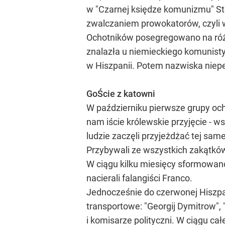
w "Czarnej księdze komunizmu" Sté
zwalczaniem prowokatorów, czyli 
Ochotników posegregowano na różne
znalazła u niemieckiego komunist
w Hiszpanii. Potem nazwiska niepew
GoŚcie z katowni
W październiku pierwsze grupy och
nam iście królewskie przyjęcie - w
ludzie zaczęli przyjeżdżać tej same
Przybywali ze wszystkich zakątkó
W ciągu kilku miesięcy sformowano
nacierali falangiści Franco.
Jednocześnie do czerwonej Hiszpanii
transportowe: "Georgij Dymitrow", 
i komisarze polityczni. W ciągu ca