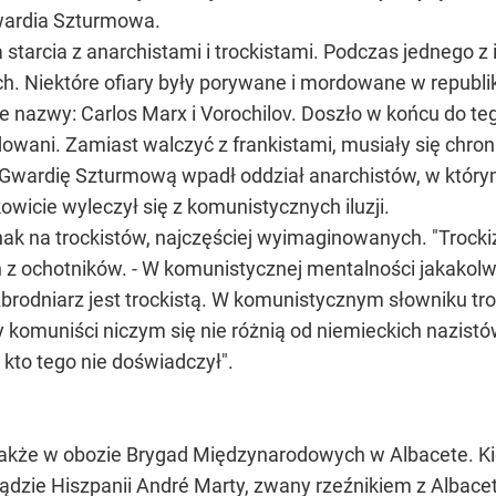
wardia Szturmowa.
tarcia z anarchistami i trockistami. Podczas jednego z 
ch. Niektóre ofiary były porywane i mordowane w republi
e nazwy: Carlos Marx i Vorochilov. Doszło w końcu do t
rdowani. Zamiast walczyć z frankistami, musiały się chro
ardię Szturmową wpadł oddział anarchistów, w którym zn
wicie wyleczył się z komunistycznych iluzji.
nak na trockistów, najczęściej wyimaginowanych. "Trock
 z ochotników. - W komunistycznej mentalności jakakolw
brodniarz jest trockistą. W komunistycznym słowniku troc
y komuniści niczym się nie różnią od niemieckich nazistó
kto tego nie doświadczył".
akże w obozie Brygad Międzynarodowych w Albacete. Kie
ądzie Hiszpanii André Marty, zwany rzeźnikiem z Albace