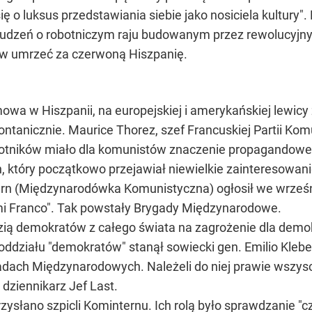
o luksus przedstawiania siebie jako nosiciela kultury". B
 złudzeń o robotniczym raju budowanym przez rewolucyjny r
tów umrzeć za czerwoną Hiszpanię.
wa w Hiszpanii, na europejskiej i amerykańskiej lewicy 
pontanicznie. Maurice Thorez, szef Francuskiej Partii Kom
chotników miało dla komunistów znaczenie propagandow
 który początkowo przejawiał niewielkie zainteresowanie
rn (Międzynarodówka Komunistyczna) ogłosił we wrześn
ami Franco". Tak powstały Brygady Międzynarodowe.
ią demokratów z całego świata na zagrożenie dla demokra
 oddziału "demokratów" stanął sowiecki gen. Emilio Klebe
adach Międzynarodowych. Należeli do niej prawie wszyscy 
 dziennikarz Jef Last.
ysłano szpicli Kominternu. Ich rolą było sprawdzanie "cz