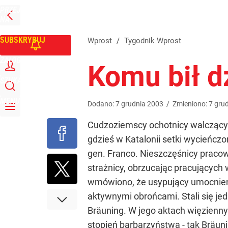
PRZEJDŹ
Udostępnij
0
Skomentuj
NA
WPROST
STRONĘ
GŁÓWNĄ
SUBSKRYBUJ
Wprost
/
Tygodnik Wprost
ZALOGUJ
Komu bił 
SZUKAJ
MENU
Dodano:
7
grudnia
2003
/
Zmieniono:
7
gru
Cudzoziemscy ochotnicy walczący w 
gdzieś w Katalonii setki wycieńc
gen. Franco. Nieszczęśnicy pracowa
strażnicy, obrzucając pracujących 
wmówiono, że usypujący umocnienia
aktywnymi obrońcami. Stali się jed
Bräuning. W jego aktach więzienn
stopień barbarzyństwa - tak Bräun