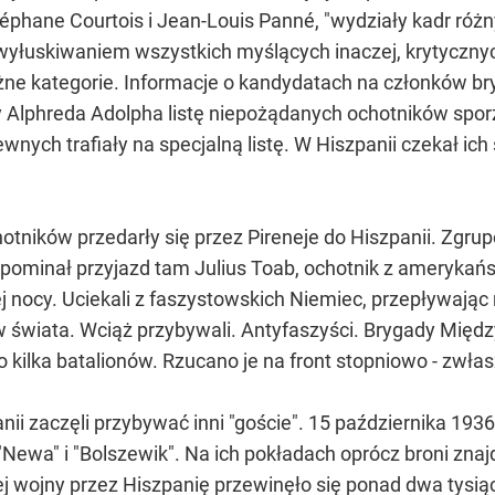
phane Courtois i Jean-Louis Panné, "wydziały kadr różny
wyłuskiwaniem wszystkich myślących inaczej, krytycznyc
 kategorie. Informacje o kandydatach na członków bryga
y Alphreda Adolpha listę niepożądanych ochotników spo
nych trafiały na specjalną listę. W Hiszpanii czekał ich
otników przedarły się przez Pireneje do Hiszpanii. Zgr
spominał przyjazd tam Julius Toab, ochotnik z amerykańs
j nocy. Uciekali z faszystowskich Niemiec, przepływając r
w świata. Wciąż przybywali. Antyfaszyści. Brygady Międ
 kilka batalionów. Rzucano je na front stopniowo - zwłas
 zaczęli przybywać inni "goście". 15 października 1936 r.
"Newa" i "Bolszewik". Na ich pokładach oprócz broni znaj
łej wojny przez Hiszpanię przewinęło się ponad dwa tysi