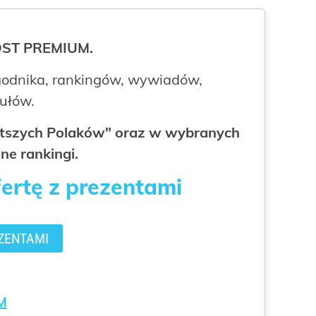
ROST PREMIUM.
odnika, rankingów, wywiadów,
kułów.
gatszych Polaków" oraz w wybranych
ne rankingi.
fertę z prezentami
ZENTAMI
M