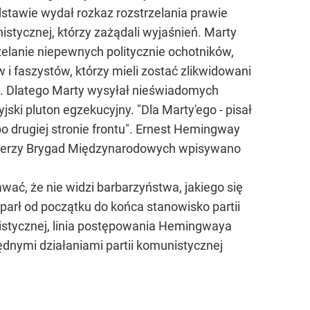
odstawie wydał rozkaz rozstrzelania prawie
istycznej, którzy zażądali wyjaśnień. Marty
rzelanie niepewnych politycznie ochotników,
 i faszystów, którzy mieli zostać zlikwidowani
". Dlatego Marty wysyłał nieświadomych
ski pluton egzekucyjny. "Dla Marty'ego - pisał
 drugiej stronie frontu". Ernest Hemingway
ołnierzy Brygad Międzynarodowych wpisywano
ać, że nie widzi barbarzyństwa, jakiego się
parł od początku do końca stanowisko partii
munistycznej, linia postępowania Hemingwaya
dnymi działaniami partii komunistycznej