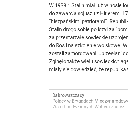
W 1938 r. Stalin miał już w nosie 
do zawarcia sojuszu z Hitlerem. 17
"hiszpańskimi patriotami". Republi
Stalin drogo sobie policzył za "pom
za przestarzałe sowieckie uzbrojeni
do Rosji na szkolenie wojskowe. W 
zostali zamordowani lub zesłani d
Zginęło także wielu sowieckich age
miały się dowiedzieć, że republi
Dąbrowszczacy
Polacy w Brygadach Międzynarodowych 
Wśród podwładnych Waltera znaleźli s