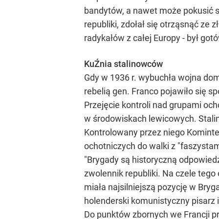
bandytów, a nawet może pokusić się 
republiki, zdołał się otrząsnąć ze
radykałów z całej Europy - był go
KuŹnia stalinowców
Gdy w 1936 r. wybuchła wojna domo
rebelią gen. Franco pojawiło się s
Przejęcie kontroli nad grupami o
w środowiskach lewicowych. Stalin,
Kontrolowany przez niego Kominte
ochotniczych do walki z "faszyst
"Brygady są historyczną odpowiedz
zwolennik republiki. Na czele tego
miała najsilniejszą pozycję w Bryg
holenderski komunistyczny pisarz i
Do punktów zbornych we Francji prz