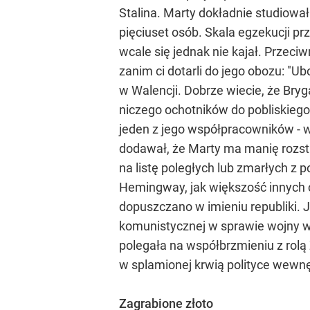
Stalina. Marty dokładnie studiował
pięciuset osób. Skala egzekucji pr
wcale się jednak nie kajał. Przeciw
zanim ci dotarli do jego obozu: "U
w Walencji. Dobrze wiecie, że Br
niczego ochotników do pobliskiego 
jeden z jego współpracowników - 
dodawał, że Marty ma manię rozst
na listę poległych lub zmarłych z 
Hemingway, jak większość innych c
dopuszczano w imieniu republiki. J
komunistycznej w sprawie wojny w c
polegała na współbrzmieniu z rol
w splamionej krwią polityce wewnęt
Zagrabione złoto