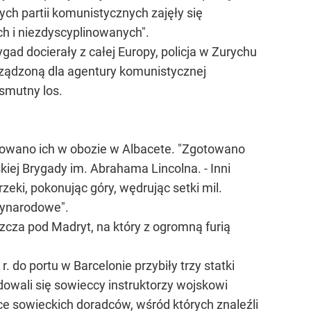
ch partii komunistycznych zajęły się
h i niezdyscyplinowanych".
d docierały z całej Europy, policja w Zurychu
rządzoną dla agentury komunistycznej
 smutny los.
upowano ich w obozie w Albacete. "Zgotowano
kiej Brygady im. Abrahama Lincolna. - Inni
zeki, pokonując góry, wędrując setki mil.
zynarodowe".
zcza pod Madryt, na który z ogromną furią
 do portu w Barcelonie przybiły trzy statki
dowali się sowieccy instruktorzy wojskowi
ące sowieckich doradców, wśród których znaleźli