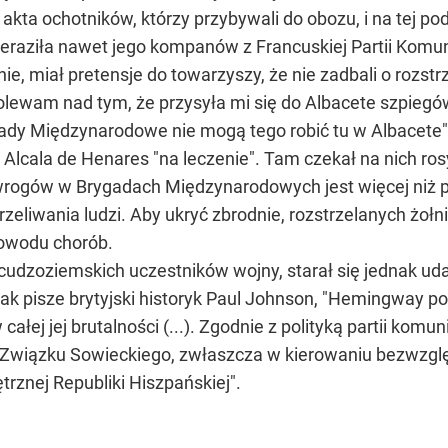
 akta ochotników, którzy przybywali do obozu, i na tej p
zeraziła nawet jego kompanów z Francuskiej Partii Komun
nie, miał pretensje do towarzyszy, że nie zadbali o rozst
bolewam nad tym, że przysyła mi się do Albacete szpiegów
ygady Międzynarodowe nie mogą tego robić tu w Albacete
Alcala de Henares "na leczenie". Tam czekał na nich rosyj
wrogów w Brygadach Międzynarodowych jest więcej niż po
rzeliwania ludzi. Aby ukryć zbrodnie, rozstrzelanych ż
powodu chorób.
udzoziemskich uczestników wojny, starał się jednak udaw
ak pisze brytyjski historyk Paul Johnson, "Hemingway po
ałej jej brutalności (...). Zgodnie z polityką partii ko
ą Związku Sowieckiego, zwłaszcza w kierowaniu bezwzglę
rznej Republiki Hiszpańskiej".