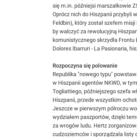
się m.in. późniejsi marszałkowie 
Oprócz nich do Hiszpanii przybyli 
Feldbin), który został szefem misj
by walczyć za rewolucyjną Hiszpanię
komunistycznego skrzydła Frontu 
Dolores Ibarruri - La Pasionaria, 
Rozpoczyna się polowanie
Republika "nowego typu" powstaw
w Hiszpanii agentów NKWD, w tym 
Togliattiego, późniejszego szefa 
Hiszpanii, przede wszystkim och
Jeszcze w pierwszym półroczu wojn
wydziałem paszportów, dzięki temu
za wrogów ludu. Hertz zorganizowa
cudzoziemców i sporządzała listy o