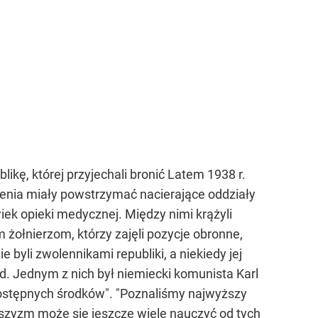
kę, której przyjechali bronić Latem 1938 r.
enia miały powstrzymać nacierające oddziały
wiek opieki medycznej. Między nimi krążyli
 żołnierzom, którzy zajęli pozycje obronne,
yli zwolennikami republiki, a niekiedy jej
ąd. Jednym z nich był niemiecki komunista Karl
dostępnych środków". "Poznaliśmy najwyższy
aszyzm może się jeszcze wiele nauczyć od tych