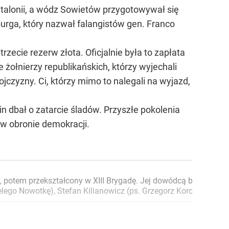
Katalonii, a wódz Sowietów przygotowywał się
burga, który nazwał falangistów gen. Franco
rzecie rezerw złota. Oficjalnie była to zapłata
 żołnierzy republikańskich, którzy wyjechali
jczyzny. Ci, którzy mimo to nalegali na wyjazd,
in dbał o zatarcie śladów. Przyszłe pokolenia
w obronie demokracji.
em przekształcony w XIII Brygadę. Jej dowódcą był Karol Świer
rcelego Nowotkę), Stefan Kilianowicz (ps. Grzegorz Korczyński