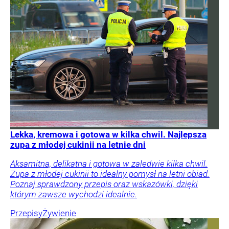
Lekka, kremowa i gotowa w kilka chwil. Najlepsza
zupa z młodej cukinii na letnie dni
Aksamitna, delikatna i gotowa w zaledwie kilka chwil.
Zupa z młodej cukinii to idealny pomysł na letni obiad.
Poznaj sprawdzony przepis oraz wskazówki, dzięki
którym zawsze wychodzi idealnie.
Przepisy
Żywienie