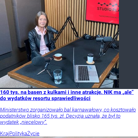
160 tys. na basen z kulkami i inne atrakcje. NIK ma „ale”
do wydatków resortu sprawiedliwości
Ministerstwo zorganizowało bal karnawałowy, co kosztowało
podatników blisko 165 tys. zł. Decyzja uznała, że był to
wydatek „niecelowy”.
Kraj
Polityka
Życie