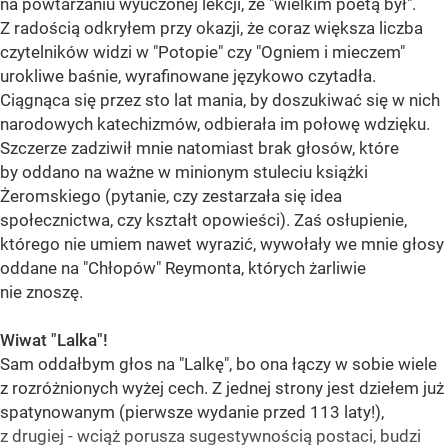
na powtarzaniu wyuczonej lekcji, że "wielkim poetą był".
Z radością odkryłem przy okazji, że coraz większa liczba
czytelników widzi w "Potopie" czy "Ogniem i mieczem"
urokliwe baśnie, wyrafinowane językowo czytadła.
Ciągnąca się przez sto lat mania, by doszukiwać się w nich
narodowych katechizmów, odbierała im połowę wdzięku.
Szczerze zadziwił mnie natomiast brak głosów, które
by oddano na ważne w minionym stuleciu książki
Żeromskiego (pytanie, czy zestarzała się idea
społecznictwa, czy kształt opowieści). Zaś osłupienie,
którego nie umiem nawet wyrazić, wywołały we mnie głosy
oddane na "Chłopów" Reymonta, których żarliwie
nie znoszę.
Wiwat "Lalka"!
Sam oddałbym głos na "Lalkę", bo ona łączy w sobie wiele
z rozróżnionych wyżej cech. Z jednej strony jest dziełem już
spatynowanym (pierwsze wydanie przed 113 laty!),
z drugiej - wciąż porusza sugestywnością postaci, budzi