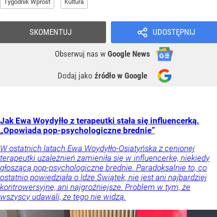
Tygodnik Wprost
Kultura
SKOMENTUJ
UDOSTĘPNIJ
Obserwuj nas
w
Google News
Dodaj jako
źródło w Google
Jak Ewa Woydyłło z terapeutki stała się influencerką.
„Opowiada pop-psychologiczne brednie”
W ostatnich latach Ewa Woydyłło-Osiatyńska z cenionej
terapeutki uzależnień zamieniła się w influencerkę, niekiedy
głoszącą pop-psychologiczne brednie. Paradoksalnie to, co
ostatnio powiedziała o Idze Świątek, nie jest ani najbardziej
kontrowersyjne, ani najgroźniejsze. Problem w tym, że
wszyscy udawali, że tego nie widzą.