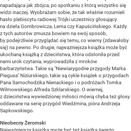
napadająca jak zbójca, po spotkaniu z którą wszystko się
widzi inaczej. Wyobrażam sobie, że tak właśnie rozumieli
hasło plebiscytu radiowej Trójki uczestnicy głosujący
na dzieła Gombrowicza, Lema czy Kapuścińskiego. Każdy
z tych autorów zmusza bowiem na swój sposób,
by podejrzliwie przyglądać się temu, co wiemy (zdawałoby
się) na pewno. Po drugie, najważniejsza książka może być
ukochaną książką z dzieciństwa, która odsłoniła przed
nami urok czytania, wyprowadziła z mroków
barbarzyństwa. Takie są "Niewiarygodne przygody Marka
Piegusa" Niziurskiego, takie są cykle książek o przygodach
Pana Samochodzika Nienackiego i o podróżach Tomka
Wilmowskiego Alfreda Szklarskiego. O wiernej,
z dzieciństwa wywiedzionej miłości mówią chyba też głosy
oddawane na serię przygód Wiedźmina, pióra Andrzeja
Sapkowskiego.
Nieobecny Żeromski
Najważniejsza książka może być też książką świeżo