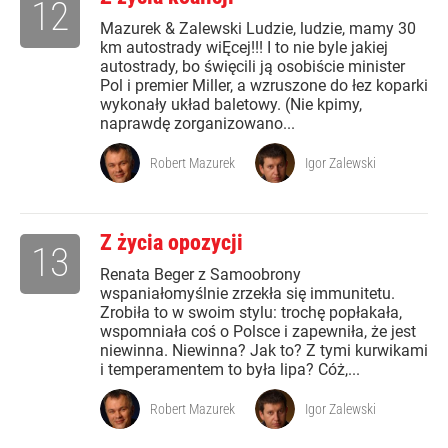
12
Mazurek & Zalewski Ludzie, ludzie, mamy 30
km autostrady wiĘcej!!! I to nie byle jakiej
autostrady, bo święcili ją osobiście minister
Pol i premier Miller, a wzruszone do łez koparki
wykonały układ baletowy. (Nie kpimy,
naprawdę zorganizowano...
Robert Mazurek
Igor Zalewski
Z życia opozycji
13
Renata Beger z Samoobrony
wspaniałomyślnie zrzekła się immunitetu.
Zrobiła to w swoim stylu: trochę popłakała,
wspomniała coś o Polsce i zapewniła, że jest
niewinna. Niewinna? Jak to? Z tymi kurwikami
i temperamentem to była lipa? Cóż,...
Robert Mazurek
Igor Zalewski