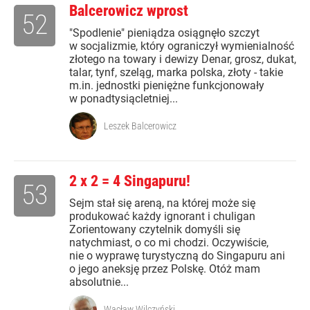
Balcerowicz wprost
52
"Spodlenie" pieniądza osiągnęło szczyt
w socjalizmie, który ograniczył wymienialność
złotego na towary i dewizy Denar, grosz, dukat,
talar, tynf, szeląg, marka polska, złoty - takie
m.in. jednostki pieniężne funkcjonowały
w ponadtysiącletniej...
Leszek Balcerowicz
2 x 2 = 4 Singapuru!
53
Sejm stał się areną, na której może się
produkować każdy ignorant i chuligan
Zorientowany czytelnik domyśli się
natychmiast, o co mi chodzi. Oczywiście,
nie o wyprawę turystyczną do Singapuru ani
o jego aneksję przez Polskę. Otóż mam
absolutnie...
Wacław Wilczyński