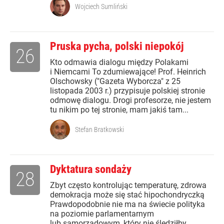
Wojciech Sumliński
Pruska pycha, polski niepokój
26
Kto odmawia dialogu między Polakami
i Niemcami To zdumiewające! Prof. Heinrich
Olschowsky ("Gazeta Wyborcza" z 25
listopada 2003 r.) przypisuje polskiej stronie
odmowę dialogu. Drogi profesorze, nie jestem
tu nikim po tej stronie, mam jakiś tam...
Stefan Bratkowski
Dyktatura sondaży
28
Zbyt często kontrolując temperaturę, zdrowa
demokracja może się stać hipochondryczką
Prawdopodobnie nie ma na świecie polityka
na poziomie parlamentarnym
lub samorządowym, który nie śledziłby