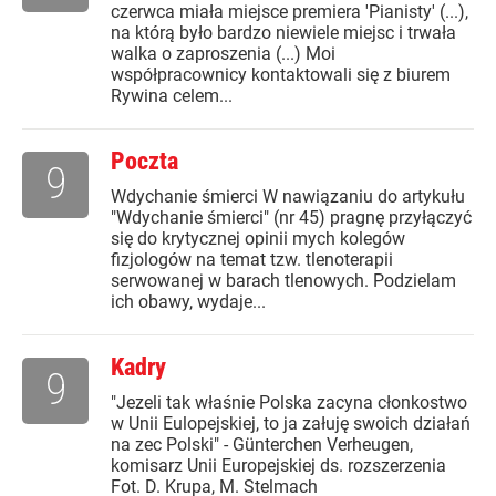
czerwca miała miejsce premiera 'Pianisty' (...),
na którą było bardzo niewiele miejsc i trwała
walka o zaproszenia (...) Moi
współpracownicy kontaktowali się z biurem
Rywina celem...
Poczta
9
Wdychanie śmierci W nawiązaniu do artykułu
"Wdychanie śmierci" (nr 45) pragnę przyłączyć
się do krytycznej opinii mych kolegów
fizjologów na temat tzw. tlenoterapii
serwowanej w barach tlenowych. Podzielam
ich obawy, wydaje...
Kadry
9
"Jezeli tak właśnie Polska zacyna cłonkostwo
w Unii Eulopejskiej, to ja załuję swoich działań
na zec Polski" - Günterchen Verheugen,
komisarz Unii Europejskiej ds. rozszerzenia
Fot. D. Krupa, M. Stelmach