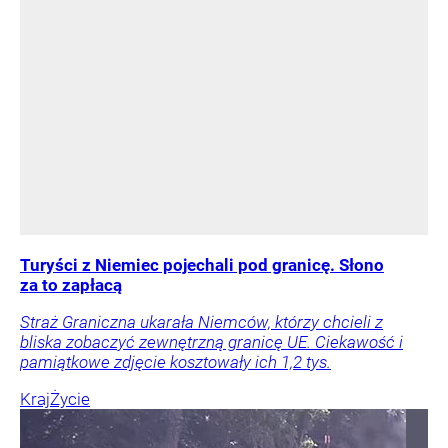
Turyści z Niemiec pojechali pod granicę. Słono
za to zapłacą
Straż Graniczna ukarała Niemców, którzy chcieli z
bliska zobaczyć zewnętrzną granicę UE. Ciekawość i
pamiątkowe zdjęcie kosztowały ich 1,2 tys.
Kraj
Życie