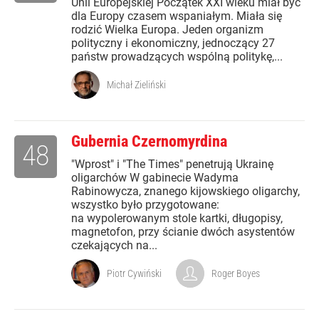
Unii Europejskiej Początek XXI wieku miał być
dla Europy czasem wspaniałym. Miała się
rodzić Wielka Europa. Jeden organizm
polityczny i ekonomiczny, jednoczący 27
państw prowadzących wspólną politykę,...
Michał Zieliński
Gubernia Czernomyrdina
48
"Wprost" i "The Times" penetrują Ukrainę
oligarchów W gabinecie Wadyma
Rabinowycza, znanego kijowskiego oligarchy,
wszystko było przygotowane:
na wypolerowanym stole kartki, długopisy,
magnetofon, przy ścianie dwóch asystentów
czekających na...
Piotr Cywiński
Roger Boyes