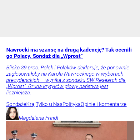
Nawrocki ma szansę na drugą kadencję? Tak ocenili
go Polacy. Sondaż dla „Wprost”
Blisko 39 proc. Polek i Polaków deklaruje, że ponownie
zagłosowałoby na Karola Nawrockiego w wyborach
prezydenckich – wynika z sondażu SW Research dla
„Wprost”. Grupa krytyków głowy państwa jest
liczniejsza.
Sondaże
Kraj
Tylko u Nas
Polityka
Opinie i komentarze
Magdalena
Frindt