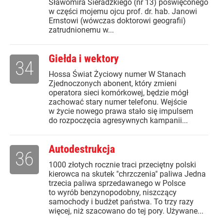
Sławomira Sieradzkiego (nr 13) poświęconego
w części mojemu ojcu prof. dr. hab. Janowi
Ernstowi (wówczas doktorowi geografii)
zatrudnionemu w...
Giełda i wektory
34
Hossa Świat Życiowy numer W Stanach
Zjednoczonych abonent, który zmieni
operatora sieci komórkowej, będzie mógł
zachować stary numer telefonu. Wejście
w życie nowego prawa stało się impulsem
do rozpoczęcia agresywnych kampanii...
Autodestrukcja
36
1000 złotych rocznie traci przeciętny polski
kierowca na skutek "chrzczenia" paliwa Jedna
trzecia paliwa sprzedawanego w Polsce
to wyrób benzynopodobny, niszczący
samochody i budżet państwa. To trzy razy
więcej, niż szacowano do tej pory. Używane...