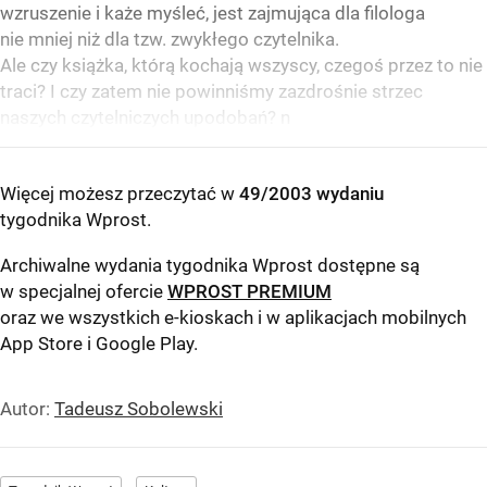
wzruszenie i każe myśleć, jest zajmująca dla filologa
nie mniej niż dla tzw. zwykłego czytelnika.
Ale czy książka, którą kochają wszyscy, czegoś przez to nie
traci? I czy zatem nie powinniśmy zazdrośnie strzec
naszych czytelniczych upodobań? n
Więcej możesz przeczytać w
49/2003 wydaniu
tygodnika Wprost
.
Archiwalne wydania tygodnika Wprost dostępne są
w specjalnej ofercie
WPROST PREMIUM
oraz we wszystkich e-kioskach i w aplikacjach mobilnych
App Store
i
Google Play
.
Autor:
Tadeusz Sobolewski