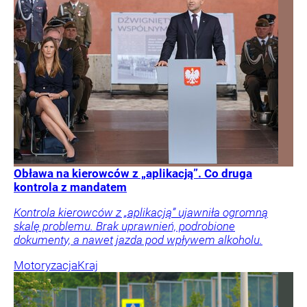
Obława na kierowców z „aplikacją”. Co druga
kontrola z mandatem
Kontrola kierowców z „aplikacją” ujawniła ogromną
skalę problemu. Brak uprawnień, podrobione
dokumenty, a nawet jazda pod wpływem alkoholu.
Motoryzacja
Kraj