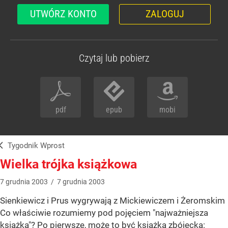
UTWÓRZ KONTO
ZALOGUJ
Czytaj lub pobierz
pdf
epub
mobi
Tygodnik Wprost
Wielka trójka książkowa
7
grudnia
2003
/
7
grudnia
2003
Sienkiewicz i Prus wygrywają z Mickiewiczem i Żeromskim
Co właściwie rozumiemy pod pojęciem "najważniejsza
książka"? Po pierwsze, może to być książka zbójecka: