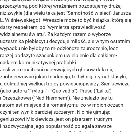
przeczytaną, pod której wrażeniem pozostajemy dłużej
niż zwykle (dla wielu taka jest "Samotność w sieci" Janusza
L. Wiśniewskiego). Wreszcie może to być książka, którą się
darzy respektem, bo "wymierza sprawiedliwość
widzialnemu światu". Za każdym razem o wyborze
uczestnika plebiscytu decyduje miłość, ale w tym ostatnim
wypadku nie byłoby to młodzieńcze zauroczenie, lecz
raczej podszyte szacunkiem uwielbienie dla całkiem-
całkiem komunikatywnej prababki.
Jeśli w rozmaitości napływających głosów dała się
zaobserwować jakaś tendencja, to był nią prymat klasyki,
a dokładniej wielkiej trójcy powieściopisarzy: Sienkiewicza
(jako autora "Trylogii" i "Quo vadis"), Prusa ("Lalka")
i Orzeszkowej ("Nad Niemnem"). Nie znalazło się tu
natomiast miejsce dla romantyzmu, co w moich oczach
czyni ten wynik bardziej szczerym. Nic nie ujmując
geniuszowi Mickiewicza, jest on pisarzem trudnym
i nadzwyczajna jego popularność polegała zawsze