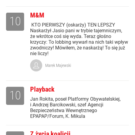
M&M
10
KTO PIERWSZY (oskarży) TEN LEPSZY
Naskarżył Jasio pani w trybie tajemniczym,
że wkrótce coś się wyda. Teraz głośno
krzyczy: To lobbing wywarł na nich taki wpływ
zwodniczy! Mówiłem, że naskarżą! To się już
nie liczy!
Marek Majewski
Playback
10
Jan Rokita, poseł Platformy Obywatelskiej,
i Andrzej Barcikowski, szef Agencji
Bezpieczeństwa Wewnętrznego
EPAPAP/Forum, K. Mikula
Z życia koalicji