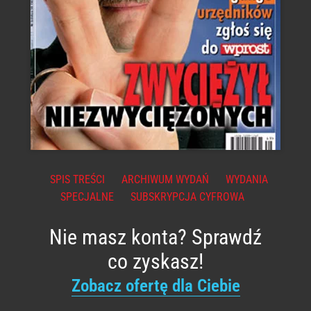
SPIS TREŚCI
ARCHIWUM WYDAŃ
WYDANIA
SPECJALNE
SUBSKRYPCJA CYFROWA
Nie masz konta? Sprawdź
co zyskasz!
Zobacz ofertę dla Ciebie