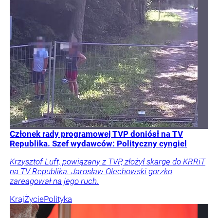
Członek rady programowej TVP doniósł na TV
Republika. Szef wydawców: Polityczny cyngiel
Krzysztof Luft, powiązany z TVP, złożył skargę do KRRiT
na TV Republika. Jarosław Olechowski gorzko
zareagował na jego ruch.
Kraj
Życie
Polityka