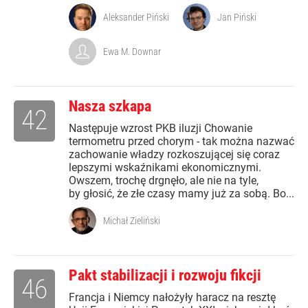
Aleksander Piński
Jan Piński
Ewa M. Downar
Nasza szkapa
42
Następuje wzrost PKB iluzji Chowanie
termometru przed chorym - tak można nazwać
zachowanie władzy rozkoszującej się coraz
lepszymi wskaźnikami ekonomicznymi.
Owszem, trochę drgnęło, ale nie na tyle,
by głosić, że złe czasy mamy już za sobą. Bo...
Michał Zieliński
Pakt stabilizacji i rozwoju fikcji
46
Francja i Niemcy nałożyły haracz na resztę