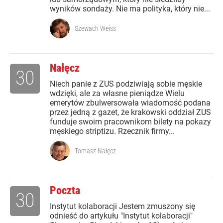
wyników sondaży. Nie ma polityka, który nie...
Szewach Weiss
Nałęcz
30
Niech panie z ZUS podziwiają sobie męskie
wdzięki, ale za własne pieniądze Wielu
emerytów zbulwersowała wiadomość podana
przez jedną z gazet, że krakowski oddział ZUS
funduje swoim pracownikom bilety na pokazy
męskiego striptizu. Rzecznik firmy...
Tomasz Nałęcz
Poczta
30
Instytut kolaboracji Jestem zmuszony się
odnieść do artykułu "Instytut kolaboracji"