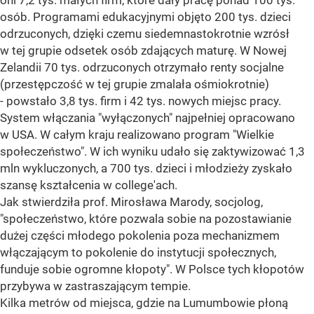
oni 7,2 tys. małych firm, które dały pracę ponad 100 tys.
osób. Programami edukacyjnymi objęto 200 tys. dzieci
odrzuconych, dzięki czemu siedemnastokrotnie wzrósł
w tej grupie odsetek osób zdających maturę. W Nowej
Zelandii 70 tys. odrzuconych otrzymało renty socjalne
(przestępczość w tej grupie zmalała ośmiokrotnie)
- powstało 3,8 tys. firm i 42 tys. nowych miejsc pracy.
System włączania "wyłączonych" najpełniej opracowano
w USA. W całym kraju realizowano program "Wielkie
społeczeństwo". W ich wyniku udało się zaktywizować 1,3
mln wykluczonych, a 700 tys. dzieci i młodzieży zyskało
szansę kształcenia w college'ach.
Jak stwierdziła prof. Mirosława Marody, socjolog,
"społeczeństwo, które pozwala sobie na pozostawianie
dużej części młodego pokolenia poza mechanizmem
włączającym to pokolenie do instytucji społecznych,
funduje sobie ogromne kłopoty". W Polsce tych kłopotów
przybywa w zastraszającym tempie.
Kilka metrów od miejsca, gdzie na Lumumbowie płoną