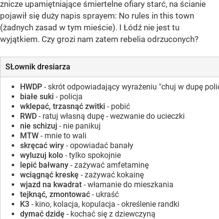
znicze upamiętniające śmiertelne ofiary starć, na ścianie
pojawił się duży napis sprayem: No rules in this town
(żadnych zasad w tym mieście). I Łódź nie jest tu
wyjątkiem. Czy grozi nam zatem rebelia odrzuconych?
SŁownik dresiarza
HWDP
- skrót odpowiadający wyrażeniu "chuj w dupę polic
białe suki
- policja
wklepać, trzasnąć zwitki
- pobić
RWD
- ratuj własną dupę - wezwanie do ucieczki
nie schizuj
- nie panikuj
MTW
- mnie to wali
skręcać wiry
- opowiadać banały
wyluzuj kolo
- tylko spokojnie
lepić bałwany
- zażywać amfetaminę
wciągnąć kreskę
- zażywać kokainę
wjazd na kwadrat
- włamanie do mieszkania
tejknąć, zmontować
- ukraść
K3
- kino, kolacja, kopulacja - określenie randki
dymać dzidę
- kochać się z dziewczyną