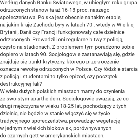
Według danych Banku Światowego, w ubiegłym roku grupa
odrzuconych stanowiła aż 16-18 proc. naszego
społeczeństwa. Polska jest obecnie na takim etapie,
na jakim kraje Zachodu były w latach 70.: wtedy w Wielkiej
Brytanii, Danii czy Francji funkcjonowały całe dzielnice
odrzuconych. Prowadzili oni regularne bitwy z policją,
często na stadionach. Z problemem tym poradzono sobie
dopiero w latach 90. Socjologowie zastanawiają się, gdzie
znajduje się punkt krytyczny, którego przekroczenie
oznacza rewoltę odrzuconych w Polsce. Czy łódzkie starcia
z policją i studentami to tylko epizod, czy początek
destrukcyjnej fali?
W wielu dużych polskich miastach mamy do czynienia
ze swoistym apartheidem. Socjologowie uważają, że co
drugi mężczyzna w wieku 18-25 lat, pochodzący z tych
dzielnic, nie będzie w stanie włączyć się w życie
tradycyjnego społeczeństwa, prowadząc wegetację
w jednym z wielkich blokowisk, porównywanych
do czarnych gett w amerykańskich miastach.