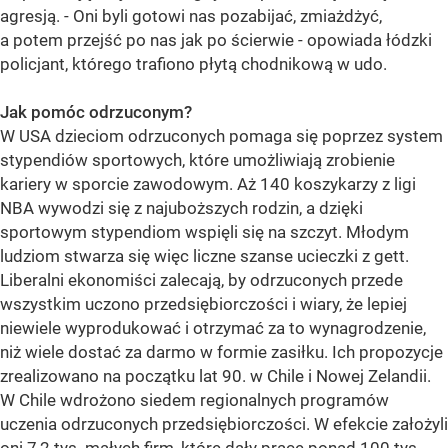
agresją. - Oni byli gotowi nas pozabijać, zmiażdżyć,
a potem przejść po nas jak po ścierwie - opowiada łódzki
policjant, którego trafiono płytą chodnikową w udo.
Jak pomóc odrzuconym?
W USA dzieciom odrzuconych pomaga się poprzez system
stypendiów sportowych, które umożliwiają zrobienie
kariery w sporcie zawodowym. Aż 140 koszykarzy z ligi
NBA wywodzi się z najuboższych rodzin, a dzięki
sportowym stypendiom wspięli się na szczyt. Młodym
ludziom stwarza się więc liczne szanse ucieczki z gett.
Liberalni ekonomiści zalecają, by odrzuconych przede
wszystkim uczono przedsiębiorczości i wiary, że lepiej
niewiele wyprodukować i otrzymać za to wynagrodzenie,
niż wiele dostać za darmo w formie zasiłku. Ich propozycje
zrealizowano na początku lat 90. w Chile i Nowej Zelandii.
W Chile wdrożono siedem regionalnych programów
uczenia odrzuconych przedsiębiorczości. W efekcie założyli