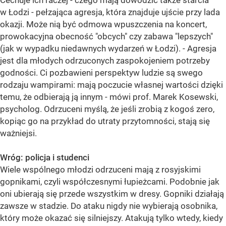
Cechuje ich raczej - czego mają dowodzić także starcia
w Łodzi - pełzająca agresja, która znajduje ujście przy lada
okazji. Może nią być odmowa wpuszczenia na koncert,
prowokacyjna obecność "obcych" czy zabawa "lepszych"
(jak w wypadku niedawnych wydarzeń w Łodzi). - Agresja
jest dla młodych odrzuconych zaspokojeniem potrzeby
godności. Ci pozbawieni perspektyw ludzie są swego
rodzaju wampirami: mają poczucie własnej wartości dzięki
temu, że odbierają ją innym - mówi prof. Marek Kosewski,
psycholog. Odrzuceni myślą, że jeśli zrobią z kogoś zero,
kopiąc go na przykład do utraty przytomności, stają się
ważniejsi.
Wróg: policja i studenci
Wiele wspólnego młodzi odrzuceni mają z rosyjskimi
gopnikami, czyli współczesnymi łupieżcami. Podobnie jak
oni ubierają się przede wszystkim w dresy. Gopniki działają
zawsze w stadzie. Do ataku nigdy nie wybierają osobnika,
który może okazać się silniejszy. Atakują tylko wtedy, kiedy