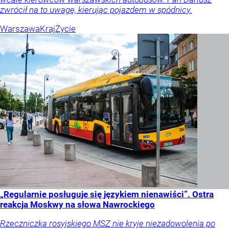
zwrócił na to uwagę, kierując pojazdem w spódnicy.
Warszawa
Kraj
Życie
„Regularnie posługuje się językiem nienawiści”. Ostra
reakcja Moskwy na słowa Nawrockiego
Rzeczniczka rosyjskiego MSZ nie kryje niezadowolenia po