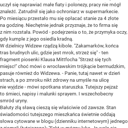
uczył się naprawiać małe fiaty i polonezy, pracy nie mógł
znaleźć. Zatrudnił się jako ochroniarz w supermarkecie.
Po miesiącu przestało mu się opłacać stanie za 4 złote
na godzinę. Niechętnie jednak przyznaje, że to firma się
z nim rozstała. Powód - podejrzenia o to, że przymyka oczy,
gdy kumple z jego osiedla kradną.
W dzielnicy Widzew rządzą kibole. "Zakamarków, końca
tras brudnych ulic, gdzie jest mrok, strzeż się" - ten
fragment piosenki Klausa Mittfocha "Strzeż się tych
miejsc!" choć mówi o wrocławskim trójkącie bermudzkim,
pasuje również do Widzewa. - Panie, tutaj nawet w dzień
strach, a po zmroku nikt zdrowy na umyśle na ulicę
nie wyjdzie - mówi spotkana staruszka. Tutejszy pejzaż
to śmieci, napisy i malunki sprayem. I wszechobecny
smród uryny.
Bałuty złą sławą cieszą się właściwie od zawsze. Stan
świadomości tutejszego mieszkańca świetnie oddają
słowa cytowane w blogu (dzienniku internetowym) jednego