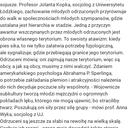
sojusze. Profesor Jolanta Kopka, socjolog z Uniwersytetu
Łódzkiego, zachowanie młodych odrzuconych przyrównuje
do walk w społecznościach młodych szympansów, gdzie
ustalana jest hierarchia w stadzie. Jedną z przyczyn
awantur wszczynanych przez młodych odrzuconych jest
obrona własnego terytorium. To swoisty atawizm: kiedy
pies sika, to nie tylko załatwia potrzebę fizjologiczną,
ale sygnalizuje, gdzie przebiegają granice jego terytorium.
Odrzuceni mówią: oni zajmują nasze terytorium, więc są
obcy, a jak są obcy, musimy z nimi walczyć. Zdaniem
amerykańskiego psychologa Abrahama P. Sperlinga,
o potrzebie zakładania plemion i atrakcyjności należenia
do nich decyduje poczucie siły wspólnoty. - Wojownicze
subkultury tworzą młodzi mężczyźni o ogromnych
pokładach lęku, którego nie mogą ujawnić, bo straciliby
twarz. Poszukują oni siły przez siłę grupy - mówi prof. Anna
Wyka, socjolog z UJ.
Odrzuceni są jeszcze za słabi na rewoltę na wielką skalę.