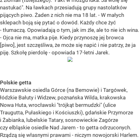
z ziomali (tutejszego): "Fakt w mózgu luka. Ja wolę się
nastukać". Na ławkach przesiadują grupy nastolatków
pijących piwo. Żaden z nich nie ma 18 lat. - W małych
sklepach boją się pytać o dowód. Każdy chce żyć
- tłumaczą. Opowiadają o tym, jak im źle, ale to nie ich wina.
- Ojca nie ma, matka pije. Kiedy przynoszę jej browca
[piwo], jest szczęśliwa, że może się napić i nie patrzy, że ja
piję. Szkołę pierdolę - opowiada 17-letni Jarek.
Polskie getta
Warszawskie osiedla Górce (na Bemowie) i Targówek,
łódzkie Bałuty i Widzew, poznańska Wilda, krakowska
Nowa Huta, wrocławski "trójkąt bermudzki" (ulice
Traugutta, Pułaskiego i Kościuszki), gdańskie Przymorze
i Żabianka, lubelskie Tatary, sosnowieckie Zagórze
czy elbląskie osiedle Nad Jarem - to getta odrzuconych.
Rządzą się własnymi prawami - niczym nowojorski Harlem.