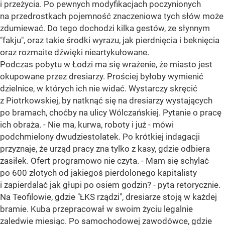
i przeżycia. Po pewnych modyfikacjach poczynionych
na przedrostkach pojemność znaczeniowa tych słów może
zdumiewać. Do tego dochodzi kilka gestów, ze słynnym
"fakju", oraz takie środki wyrazu, jak pierdnięcia i beknięcia
oraz rozmaite dźwięki nieartykułowane.
Podczas pobytu w Łodzi ma się wrażenie, że miasto jest
okupowane przez dresiarzy. Prościej byłoby wymienić
dzielnice, w których ich nie widać. Wystarczy skręcić
z Piotrkowskiej, by natknąć się na dresiarzy wystających
po bramach, choćby na ulicy Wólczańskiej. Pytanie o pracę
ich obraża. - Nie ma, kurwa, roboty i już - mówi
podchmielony dwudziestolatek. Po krótkiej indagacji
przyznaje, że urząd pracy zna tylko z kasy, gdzie odbiera
zasiłek. Ofert programowo nie czyta. - Mam się schylać
po 600 złotych od jakiegoś pierdolonego kapitalisty
i zapierdalać jak głupi po osiem godzin? - pyta retorycznie.
Na Teofilowie, gdzie "ŁKS rządzi", dresiarze stoją w każdej
bramie. Kuba przepracował w swoim życiu legalnie
zaledwie miesiąc. Po samochodowej zawodówce, gdzie