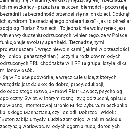
zamieniły się w slumsy, enklawy nędzy, agresji i beznadziei.
Ich mieszkańcy - przez lata nauczeni bierności - pozostają
bezradni i ta bezradność przenosi się na ich dzieci. Dotknął
ich syndrom "beznadziejnego proletariusza" - jak to określał
socjolog Florian Znaniecki. To jednak nie wolny rynek jest
winien wykluczeniu odrzuconych, winien tego, że w Polsce
funkcjonuje swoisty apartheid. "Beznadziejnymi
proletariuszami", wręcz niewolnikami (jakimi w przeszłości
byli chłopi pańszczyźniani), uczyniła rodziców młodych
odrzuconych PRL, choć także w II RP ta grupa liczyła kilka
milionów osób.
- Są w Polsce podwórka, a wręcz całe ulice, z których
wszędzie jest daleko: do dobrej pracy, edukacji,
do osobistego rozwoju - mówi Piotr Ławacz, psycholog
społeczny. Świat, w którym rosną i żyją odrzuceni, opisuje
na własnej internetowej stronie Mirka Zybura, mieszkanka
kaliskiego Manhattanu, czyli osiedli Dobrzec i Widok:
"Beton zabija umysły. Ludzie zamknięci w takim osiedlu
zaczynają wariować. Młodych ogarnia nuda, dorosłych