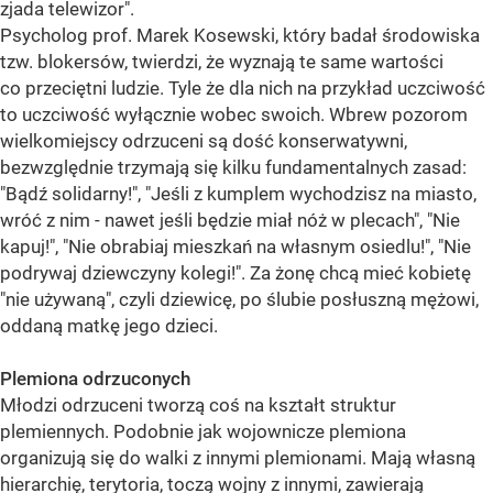
zjada telewizor".
Psycholog prof. Marek Kosewski, który badał środowiska
tzw. blokersów, twierdzi, że wyznają te same wartości
co przeciętni ludzie. Tyle że dla nich na przykład uczciwość
to uczciwość wyłącznie wobec swoich. Wbrew pozorom
wielkomiejscy odrzuceni są dość konserwatywni,
bezwzględnie trzymają się kilku fundamentalnych zasad:
"Bądź solidarny!", "Jeśli z kumplem wychodzisz na miasto,
wróć z nim - nawet jeśli będzie miał nóż w plecach", "Nie
kapuj!", "Nie obrabiaj mieszkań na własnym osiedlu!", "Nie
podrywaj dziewczyny kolegi!". Za żonę chcą mieć kobietę
"nie używaną", czyli dziewicę, po ślubie posłuszną mężowi,
oddaną matkę jego dzieci.
Plemiona odrzuconych
Młodzi odrzuceni tworzą coś na kształt struktur
plemiennych. Podobnie jak wojownicze plemiona
organizują się do walki z innymi plemionami. Mają własną
hierarchię, terytoria, toczą wojny z innymi, zawierają