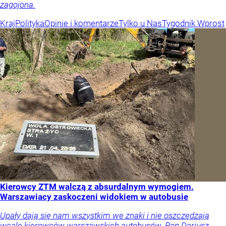
zagojona.
Kraj
Polityka
Opinie i komentarze
Tylko u Nas
Tygodnik Wprost
Kierowcy ZTM walczą z absurdalnym wymogiem.
Warszawiacy zaskoczeni widokiem w autobusie
Upały dają się nam wszystkim we znaki i nie oszczędzają
wcale kierowców warszawskich autobusów. Pan Dariusz