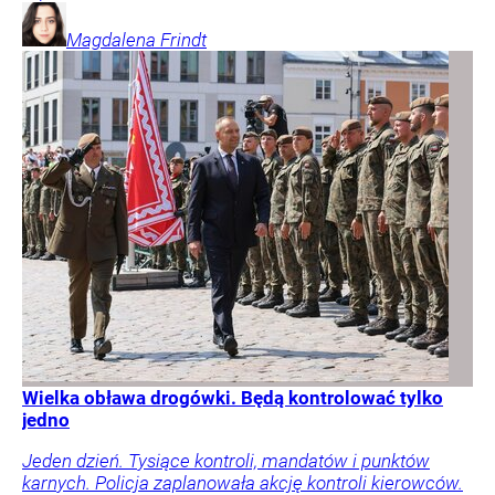
Magdalena
Frindt
Wielka obława drogówki. Będą kontrolować tylko
jedno
Jeden dzień. Tysiące kontroli, mandatów i punktów
karnych. Policja zaplanowała akcję kontroli kierowców.