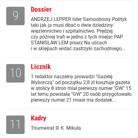
Dossier
9
ANDRZEJ LEPPER lider Samoobrony Polityk
taki jak ja musi dbać o dwie dziedziny:
więziennictwo i szpitalnictwo. Prędzej
czy później trafi w jedno z tych miejsc PAP
STANISŁAW LEM pisarz Na ulicach
i w sklepach widać zastrzyki zachodniego...
Licznik
10
1 redaktor naczelny prowadzi "Gazetę
Wyborczą" od początku 2,8 zł kosztuje gazeta
w stolicy 8 stron miał pierwszy numer "GW" 15
lat temu powstała "GW" 20 osób przygotowało
pierwszy numer 21 miast ma dodatek...
Kadry
11
Triumwirat © K. Mikuła