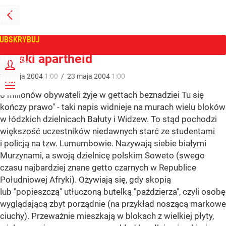
PRZEJDŹ
NA
WPROST
STRONĘ
GŁÓWNĄ
UBSKRYBUJ
Tygodnik Wprost
Polski apartheid
ZALOGUJ
23
maja
2004
1:00
/
23
maja
2004
1:00
MENU
6 milionów obywateli żyje w gettach beznadziei Tu się
kończy prawo" - taki napis widnieje na murach wielu bloków
w łódzkich dzielnicach Bałuty i Widzew. To stąd pochodzi
większość uczestników niedawnych starć ze studentami
i policją na tzw. Lumumbowie. Nazywają siebie białymi
Murzynami, a swoją dzielnicę polskim Soweto (swego
czasu najbardziej znane getto czarnych w Republice
Południowej Afryki). Ożywiają się, gdy skopią
lub "popieszczą" utłuczoną butelką "paździerza", czyli osobę
wyglądającą zbyt porządnie (na przykład noszącą markowe
ciuchy). Przeważnie mieszkają w blokach z wielkiej płyty,