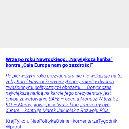
Wrze po roku Nawrockiego. „Największa hańba”
kontra „Cała Europa nam go zazdrości”
Po pierwszym roku prezydentury nic nie wskazuje na to,
żeby Karol Nawrocki wyciszył spory między dwoma
zwaśnionymi politycznymi obozami. – Dotychczas
największą hańbą na karcie jego prezydentury jest
chyba zawetowanie SAFE – ocenia Mariusz Witczak z
KO. – Mamy głowę państwa, z której możemy być
dumni – kontruje Marek Jakubiak z Rozwoju Plus.
Kraj
Tylko u Nas
Polityka
Opinie i komentarze
Tygodnik
Wprost