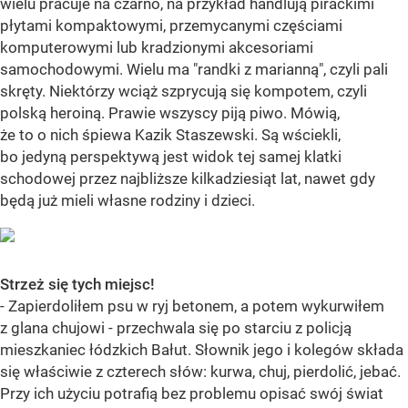
wielu pracuje na czarno, na przykład handlują pirackimi
płytami kompaktowymi, przemycanymi częściami
komputerowymi lub kradzionymi akcesoriami
samochodowymi. Wielu ma "randki z marianną", czyli pali
skręty. Niektórzy wciąż szprycują się kompotem, czyli
polską heroiną. Prawie wszyscy piją piwo. Mówią,
że to o nich śpiewa Kazik Staszewski. Są wściekli,
bo jedyną perspektywą jest widok tej samej klatki
schodowej przez najbliższe kilkadziesiąt lat, nawet gdy
będą już mieli własne rodziny i dzieci.
Strzeż się tych miejsc!
- Zapierdoliłem psu w ryj betonem, a potem wykurwiłem
z glana chujowi - przechwala się po starciu z policją
mieszkaniec łódzkich Bałut. Słownik jego i kolegów składa
się właściwie z czterech słów: kurwa, chuj, pierdolić, jebać.
Przy ich użyciu potrafią bez problemu opisać swój świat