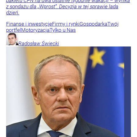
pakietu CPN na dwa ostatnie tygodnie wakacji – wynika
z sondażu dla „Wprost”. Decyzja w tej sprawie lada
dzień.
Finanse i inwestycje
Firmy i rynki
Gospodarka
Twój
portfel
Motoryzacja
Tylko u Nas
Radosław
Święcki