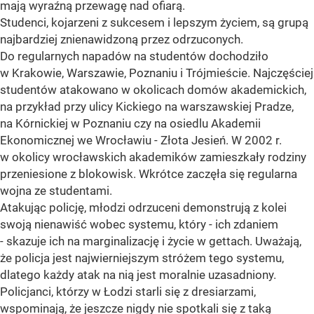
mają wyraźną przewagę nad ofiarą.
Studenci, kojarzeni z sukcesem i lepszym życiem, są grupą
najbardziej znienawidzoną przez odrzuconych.
Do regularnych napadów na studentów dochodziło
w Krakowie, Warszawie, Poznaniu i Trójmieście. Najczęściej
studentów atakowano w okolicach domów akademickich,
na przykład przy ulicy Kickiego na warszawskiej Pradze,
na Kórnickiej w Poznaniu czy na osiedlu Akademii
Ekonomicznej we Wrocławiu - Złota Jesień. W 2002 r.
w okolicy wrocławskich akademików zamieszkały rodziny
przeniesione z blokowisk. Wkrótce zaczęła się regularna
wojna ze studentami.
Atakując policję, młodzi odrzuceni demonstrują z kolei
swoją nienawiść wobec systemu, który - ich zdaniem
- skazuje ich na marginalizację i życie w gettach. Uważają,
że policja jest najwierniejszym stróżem tego systemu,
dlatego każdy atak na nią jest moralnie uzasadniony.
Policjanci, którzy w Łodzi starli się z dresiarzami,
wspominają, że jeszcze nigdy nie spotkali się z taką