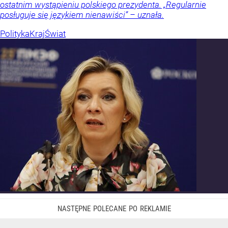
ostatnim wystąpieniu polskiego prezydenta. „Regularnie
posługuje się językiem nienawiści” – uznała.
Polityka
Kraj
Świat