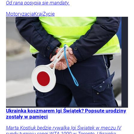
Od rana posypią się mandaty.
Motoryzacja
Kraj
Życie
Ukrainka koszmarem Igi Świątek? Popsute urodziny
zostały w pamięci
Marta Kostiuk będzie rywalką Igi Świątek w meczu IV
rundy turnieju rangi WTA 1000 w Toronto. Ukrainka