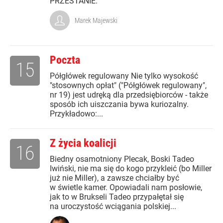
PRZESTANIE.
Marek Majewski
Poczta
15
Półgłówek regulowany Nie tylko wysokość
"stosownych opłat" ("Półgłówek regulowany",
nr 19) jest udręką dla przedsiębiorców - także
sposób ich uiszczania bywa kuriozalny.
Przykładowo:...
Z życia koalicji
16
Biedny osamotniony Plecak, Boski Tadeo
Iwiński, nie ma się do kogo przykleić (bo Miller
już nie Miller), a zawsze chciałby być
w świetle kamer. Opowiadali nam posłowie,
jak to w Brukseli Tadeo przypałętał się
na uroczystość wciągania polskiej...