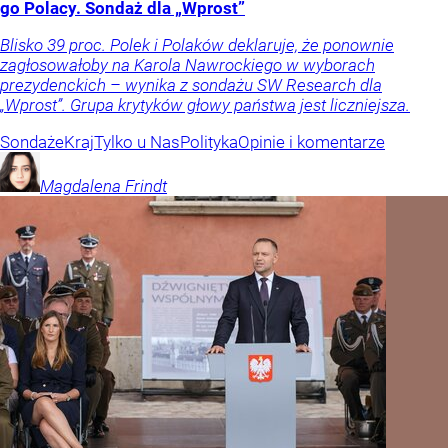
go Polacy. Sondaż dla „Wprost”
Blisko 39 proc. Polek i Polaków deklaruje, że ponownie
zagłosowałoby na Karola Nawrockiego w wyborach
prezydenckich – wynika z sondażu SW Research dla
„Wprost”. Grupa krytyków głowy państwa jest liczniejsza.
Sondaże
Kraj
Tylko u Nas
Polityka
Opinie i komentarze
Magdalena
Frindt