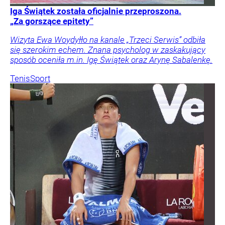
Iga Świątek została oficjalnie przeproszona.
„Za gorszące epitety”
Wizyta Ewa Woydyłło na kanale „Trzeci Serwis” odbiła
się szerokim echem. Znana psycholog w zaskakujący
sposób oceniła m.in. Igę Świątek oraz Arynę Sabalenkę.
Tenis
Sport