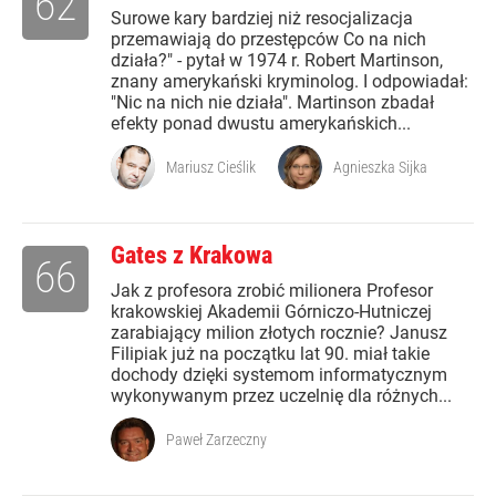
62
Surowe kary bardziej niż resocjalizacja
przemawiają do przestępców Co na nich
działa?" - pytał w 1974 r. Robert Martinson,
znany amerykański kryminolog. I odpowiadał:
"Nic na nich nie działa". Martinson zbadał
efekty ponad dwustu amerykańskich...
Mariusz Cieślik
Agnieszka Sijka
Gates z Krakowa
66
Jak z profesora zrobić milionera Profesor
krakowskiej Akademii Górniczo-Hutniczej
zarabiający milion złotych rocznie? Janusz
Filipiak już na początku lat 90. miał takie
dochody dzięki systemom informatycznym
wykonywanym przez uczelnię dla różnych...
Paweł Zarzeczny