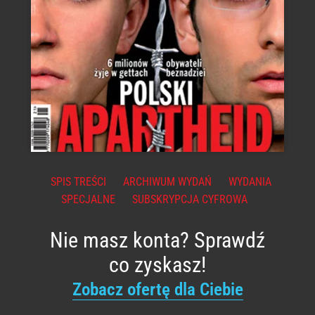
SPIS TREŚCI
ARCHIWUM WYDAŃ
WYDANIA
SPECJALNE
SUBSKRYPCJA CYFROWA
Nie masz konta? Sprawdź
co zyskasz!
Zobacz ofertę dla Ciebie