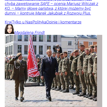
chyba zawetowanie SAFE – ocenia Mariusz Witczak z
KO. – Mamy głowę państwa, z której możemy być
dumni – kontruje Marek Jakubiak z Rozwoju Plus.
Kraj
Tylko u Nas
Polityka
Opinie i komentarze
Magdalena
Frindt