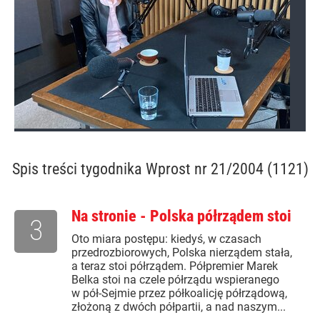
Spis treści
tygodnika Wprost nr 21/2004 (1121)
Na stronie - Polska półrządem stoi
3
Oto miara postępu: kiedyś, w czasach
przedrozbiorowych, Polska nierządem stała,
a teraz stoi półrządem. Półpremier Marek
Belka stoi na czele półrządu wspieranego
w pół-Sejmie przez półkoalicję półrządową,
złożoną z dwóch półpartii, a nad naszym...