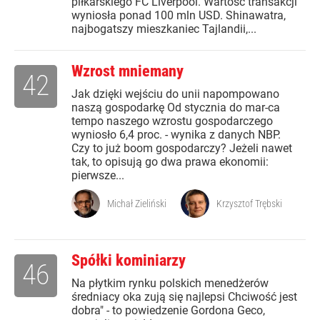
piłkarskiego FC Liverpool. Wartość transakcji
wyniosła ponad 100 mln USD. Shinawatra,
najbogatszy mieszkaniec Tajlandii,...
Wzrost mniemany
42
Jak dzięki wejściu do unii napompowano
naszą gospodarkę Od stycznia do mar-ca
tempo naszego wzrostu gospodarczego
wyniosło 6,4 proc. - wynika z danych NBP.
Czy to już boom gospodarczy? Jeżeli nawet
tak, to opisują go dwa prawa ekonomii:
pierwsze...
Michał Zieliński
Krzysztof Trębski
Spółki kominiarzy
46
Na płytkim rynku polskich menedżerów
średniacy oka zują się najlepsi Chciwość jest
dobra" - to powiedzenie Gordona Geco,