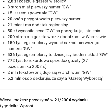
2,8 zł
kosztuje gazeta w stolicy
8
stron miał pierwszy numer "GW"
15
lat temu powstała "GW"
20
osób przygotowało pierwszy numer
21
miast ma dodatek regionalny
50 zł
wynosiła cena "GW" na początku jej istnienia
200
stron ma gazeta wraz z dodatkami w Warszawie
150 tys.
egzemplarzy wynosił nakład pierwszego
numeru "GW"
536 tys.
egzemplarzy to dzisiejszy średni nakład "GW"
772 tys.
to rekordowa sprzedaż gazety (27
października 2003 r.)
2 mln
tekstów znajduje się w archiwum "GW"
5,2 mln
osób deklaruje, że czyta "Gazetę Wyborczą"
Więcej możesz przeczytać w
21/2004 wydaniu
tygodnika Wprost
.