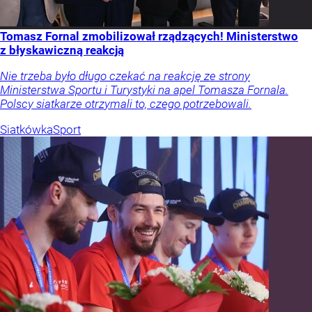
Tomasz Fornal zmobilizował rządzących! Ministerstwo
z błyskawiczną reakcją
Nie trzeba było długo czekać na reakcję ze strony
Ministerstwa Sportu i Turystyki na apel Tomasza Fornala.
Polscy siatkarze otrzymali to, czego potrzebowali.
Siatkówka
Sport