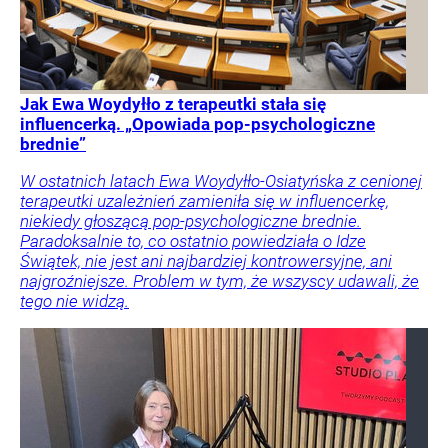
Jak Ewa Woydyłło z terapeutki stała się
influencerką. „Opowiada pop-psychologiczne
brednie”
W ostatnich latach Ewa Woydyłło-Osiatyńska z cenionej
terapeutki uzależnień zamieniła się w influencerkę,
niekiedy głoszącą pop-psychologiczne brednie.
Paradoksalnie to, co ostatnio powiedziała o Idze
Świątek, nie jest ani najbardziej kontrowersyjne, ani
najgroźniejsze. Problem w tym, że wszyscy udawali, że
tego nie widzą.