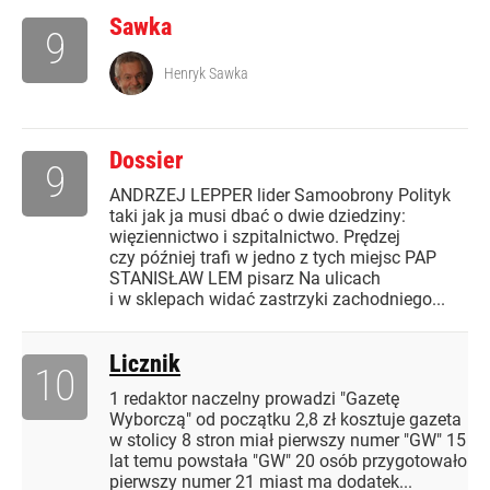
Sawka
9
Henryk Sawka
Dossier
9
ANDRZEJ LEPPER lider Samoobrony Polityk
taki jak ja musi dbać o dwie dziedziny:
więziennictwo i szpitalnictwo. Prędzej
czy później trafi w jedno z tych miejsc PAP
STANISŁAW LEM pisarz Na ulicach
i w sklepach widać zastrzyki zachodniego...
Licznik
10
1 redaktor naczelny prowadzi "Gazetę
Wyborczą" od początku 2,8 zł kosztuje gazeta
w stolicy 8 stron miał pierwszy numer "GW" 15
lat temu powstała "GW" 20 osób przygotowało
pierwszy numer 21 miast ma dodatek...