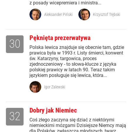
z posady wicepremiera i ministra...
Aleksander Piński
Krzysztof Trębski
Pęknięta prezerwatywa
30
Polska lewica znajduje się obecnie tam, gdzie
prawica była w 1993 r. Listy śmierci, konwent
św. Katarzyny, targowica, proces
zjednoczeniowy - to słowa-klucze z języka
polskiej prawicy w latach 90. Teraz takim
językiem posługuje się lewica, która...
Igor Zalewski
Dobry jak Niemiec
32
Coś złego zaczyna się dziać z niektórymi
niemieckimi mózgami Dzisiejsze Niemcy mają
dla Polaków, zwłaszcza młodszych, twarz