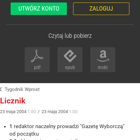
UTWÓRZ KONTO
ZALOGUJ
Czytaj lub pobierz
pdf
epub
mobi
Tygodnik Wprost
Licznik
23
maja
2004
1:00
/
23
maja
2004
1:00
1
redaktor naczelny prowadzi "Gazetę Wyborczą"
od początku