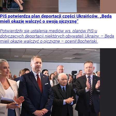
PiS potwierdza plan deportacji części Ukraińców. „Będą
mieli okazję walczyć o swoją ojczyznę”
Potwierdziły się ustalenia mediów ws. planów PiS-u
dotyczących deportacji niektórych obywateli Ukrainy. – Będą
mieli okazję walczyć o ojczyznę – ocenił Bocheński.