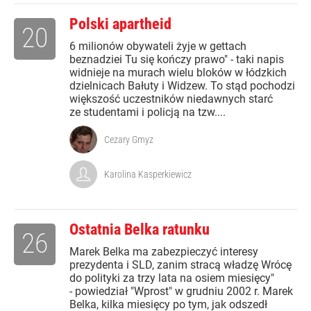
Polski apartheid
20
6 milionów obywateli żyje w gettach
beznadziei Tu się kończy prawo" - taki napis
widnieje na murach wielu bloków w łódzkich
dzielnicach Bałuty i Widzew. To stąd pochodzi
większość uczestników niedawnych starć
ze studentami i policją na tzw....
Cezary Gmyz
Karolina Kasperkiewicz
Ostatnia Belka ratunku
26
Marek Belka ma zabezpieczyć interesy
prezydenta i SLD, zanim stracą władzę Wrócę
do polityki za trzy lata na osiem miesięcy"
- powiedział "Wprost" w grudniu 2002 r. Marek
Belka, kilka miesięcy po tym, jak odszedł