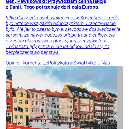
Gen. Pawlikowski: Przywiozłem cenną lekcję
z Danii. Tego potrzebuje dziś cała Europa
Kilka dni spędzonych wakacyjnie w Kopenhadze miało
być przede wszystkim odpoczynkiem. I rzeczywiście
było. Ale jak to często bywa, zawodowe doświadczenie
sprawia, że nawet podczas urlopu trudno całkowicie
przestać obserwować otaczającą rzeczywistość.
Zwłaszcza gdy przez wiele lat odpowiadało się za
bezpieczeństwo państwa.
Opinie i komentarze
Polityka
Kraj
Świat
Tylko u Nas