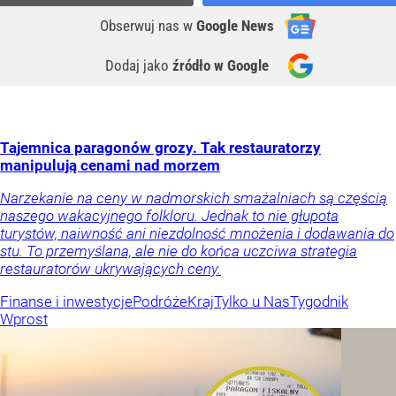
Obserwuj nas
w
Google News
Dodaj jako
źródło w Google
Tajemnica paragonów grozy. Tak restauratorzy
manipulują cenami nad morzem
Narzekanie na ceny w nadmorskich smażalniach są częścią
naszego wakacyjnego folkloru. Jednak to nie głupota
turystów, naiwność ani niezdolność mnożenia i dodawania do
stu. To przemyślana, ale nie do końca uczciwa strategia
restauratorów ukrywających ceny.
Finanse i inwestycje
Podróże
Kraj
Tylko u Nas
Tygodnik
Wprost