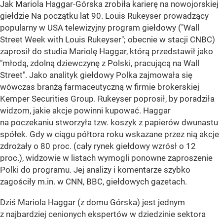
Jak Mariola Haggar-Górska zrobiła karierę na nowojorskiej
giełdzie Na początku lat 90. Louis Rukeyser prowadzący
popularny w USA telewizyjny program giełdowy ("Wall
Street Week with Louis Rukeyser"; obecnie w stacji CNBC)
zaprosił do studia Mariolę Haggar, którą przedstawił jako
"młodą, zdolną dziewczynę z Polski, pracującą na Wall
Street". Jako analityk giełdowy Polka zajmowała się
wówczas branżą farmaceutyczną w firmie brokerskiej
Kemper Securities Group. Rukeyser poprosił, by poradziła
widzom, jakie akcje powinni kupować. Haggar
na poczekaniu stworzyła tzw. koszyk z papierów dwunastu
spółek. Gdy w ciągu półtora roku wskazane przez nią akcje
zdrożały o 80 proc. (cały rynek giełdowy wzrósł o 12
proc.), widzowie w listach wymogli ponowne zaproszenie
Polki do programu. Jej analizy i komentarze szybko
zagościły m.in. w CNN, BBC, giełdowych gazetach.
Dziś Mariola Haggar (z domu Górska) jest jednym
z najbardziej cenionych ekspertów w dziedzinie sektora