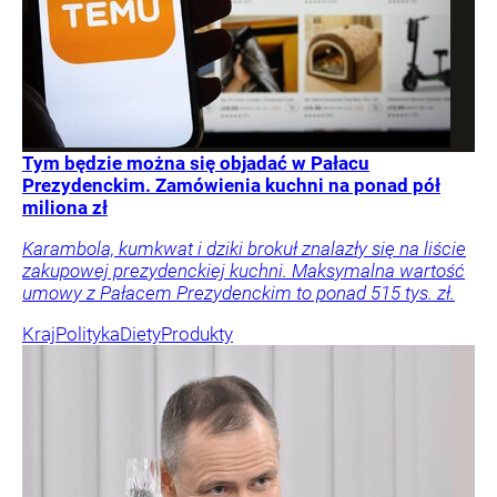
Tym będzie można się objadać w Pałacu
Prezydenckim. Zamówienia kuchni na ponad pół
miliona zł
Karambola, kumkwat i dziki brokuł znalazły się na liście
zakupowej prezydenckiej kuchni. Maksymalna wartość
umowy z Pałacem Prezydenckim to ponad 515 tys. zł.
Kraj
Polityka
Diety
Produkty