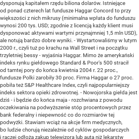
dysponują kapitałem rzędu biliona dolarów. Istniejące
od ponad czterech lat fundusze Haggar Concord to przy
większości z nich mikrusy (minimalna wpłata do funduszu
wynosi 200 tys. USD; zgodnie z licencją każdy klient musi
dysponować aktywami wartymi przynajmniej 1,5 mln USD),
ale notują bardzo dobre wyniki. - Wystartowaliśmy w lutym
2000 r., czyli tuż po krachu na Wall Street i na początku
trzyletniej bessy - wyjaśnia Haggar. Mimo że amerykański
indeks rynku giełdowego Standard & Poor's 500 stracił
od tamtej pory do końca kwietnia 2004 r. 22 proc.,
fundusze Polki zarobiły 30 proc. Firma Haggar o 27 proc.
pobiła też S&P Healthcare Index, czyli najpopularniejszy
indeks sektora opieki zdrowotnej. - Nowojorska giełda jest
dziś - i będzie do końca maja - rozchwiana z powodu
oczekiwania na podwyższenie stóp procentowych przez
bank federalny i niepewność co do rozmiarów tej
podwyżki. Stawiam wciąż na akcje firm medycznych,
bo ludzie chorują niezależnie od cyklów gospodarczych
i raczej odłożą zakup telewizora lub auta niż lekarstw