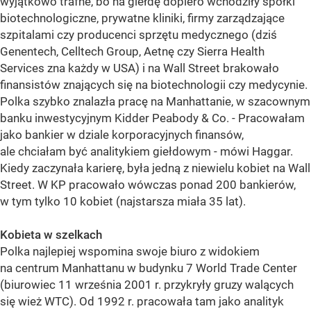
wyjątkowo trafne, bo na giełdę dopiero wchodziły spółki
biotechnologiczne, prywatne kliniki, firmy zarządzające
szpitalami czy producenci sprzętu medycznego (dziś
Genentech, Celltech Group, Aetnę czy Sierra Health
Services zna każdy w USA) i na Wall Street brakowało
finansistów znających się na biotechnologii czy medycynie.
Polka szybko znalazła pracę na Manhattanie, w szacownym
banku inwestycyjnym Kidder Peabody & Co. - Pracowałam
jako bankier w dziale korporacyjnych finansów,
ale chciałam być analitykiem giełdowym - mówi Haggar.
Kiedy zaczynała karierę, była jedną z niewielu kobiet na Wall
Street. W KP pracowało wówczas ponad 200 bankierów,
w tym tylko 10 kobiet (najstarsza miała 35 lat).
Kobieta w szelkach
Polka najlepiej wspomina swoje biuro z widokiem
na centrum Manhattanu w budynku 7 World Trade Center
(biurowiec 11 września 2001 r. przykryły gruzy walących
się wież WTC). Od 1992 r. pracowała tam jako analityk