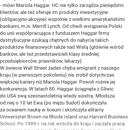
- mówi Mariola Haggar. HC nie tylko zarządza pieniędzmi
klientów, ale też oferuje im produkty inwestycyjne
(obligacyjno-akcyjne) wspólnie z wielkimi amerykańskimi
bankami, m.in. Merrill Lynch. Od chwili wstąpienia Polski
do unii współpracujące z funduszem Haggar firmy
dystrybucyjne szukają chętnych do nabycia takich
produktów finansowych także nad Wisłą (głównie wśród
banków, ale też przedstawicieli klasy średniej:
przedsiębiorców, prawników, lekarzy).
W świecie Wall Street żaden chyba emigrant z naszego
kraju (w pierwszym pokoleniu) nie zrobił dotychczas
większej kariery niż Mariola Haggar. Powoli rośnie jej
konkurencja. W latach 80. Haggar ściągnęła z Gliwic
do USA swą szesnastoletnią wtedy siostrę. Młodsza
od niej o 10 lat Ewa (po mężu Sudoł) dokończyła
za oceanem naukę w liceum i skończyła elitarny
Uniwersytet Brown na Rhode Island oraz Harvard Business
School. Po 1989 r. na rok wróciła do kraju i zaczęła pracę