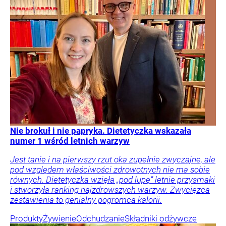
Nie brokuł i nie papryka. Dietetyczka wskazała
numer 1 wśród letnich warzyw
Jest tanie i na pierwszy rzut oka zupełnie zwyczajne, ale
pod względem właściwości zdrowotnych nie ma sobie
równych. Dietetyczka wzięła „pod lupę” letnie przysmaki
i stworzyła ranking najzdrowszych warzyw. Zwycięzca
zestawienia to genialny pogromca kalorii.
Produkty
Żywienie
Odchudzanie
Składniki odżywcze