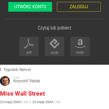
UTWÓRZ KONTO
ZALOGUJ
Czytaj lub pobierz
pdf
epub
mobi
Tygodnik Wprost
Autor:
Krzysztof Trębski
Miss Wall Street
23
maja
2004
1:00
/
23
maja
2004
1:00