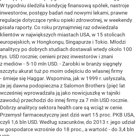
W tygodniu śledziła kondycję finansową spółek, nastroje
inwestorów, postępy badań nad nowymi lekami, prawne
regulacje dotyczące rynku opieki zdrowotnej, w weekendy
pisała raporty. Co roku przynajmniej raz odwiedzała
klientów w największych miastach USA, w 15 stolicach
europejskich, w Hongkongu, Singapurze i Tokio. Młodzi
analitycy po dobrych studiach dostawali wtedy około 100
tys. USD rocznie; cenieni przez inwestorów i znani
z mediów - 5-10 mln USD. - Zarobki w branży sięgnęły
szczytu akurat tuż po moim odejściu do własnej firmy
- śmieje się Haggar. Wspomina, jak w 1999 r. usłyszała,
że jej dawna podopieczna z Salomon Brothers (pięć lat
wcześniej wprowadzała ją jako nowicjuszkę w tajniki
zawodu) przechodzi do innej firmy za 7 mln USD rocznie.
Dobrzy analitycy sektora health care są wciąż w cenie.
Przemysł farmaceutyczny jest dziś wart 15 proc. PKB USA,
czyli 1,6 bln USD. Według szacunków, do 2013 r. jego udział
w gospodarce wzrośnie do 18 proc., a wartość - do 3,4 bln