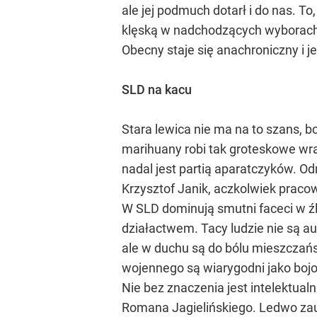
ale jej podmuch dotarł i do nas. To,
klęską w nadchodzących wyborach. 
Obecny staje się anachroniczny i j
SLD na kacu
Stara lewica nie ma na to szans, b
marihuany robi tak groteskowe w
nadal jest partią aparatczyków. O
Krzysztof Janik, aczkolwiek praco
W SLD dominują smutni faceci w ź
działactwem. Tacy ludzie nie są a
ale w duchu są do bólu mieszczańsc
wojennego są wiarygodni jako bojo
Nie bez znaczenia jest intelektua
Romana Jagielińskiego. Ledwo zauwa