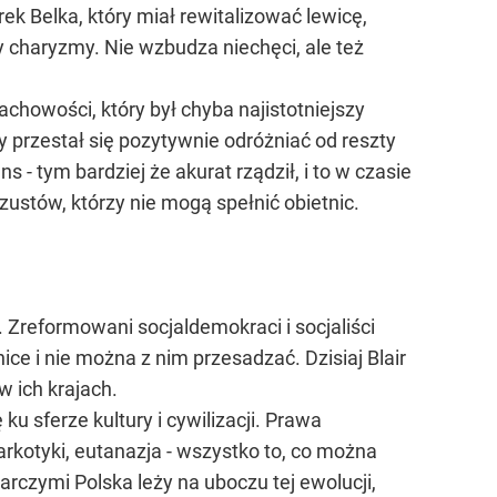
rek Belka, który miał rewitalizować lewicę,
 charyzmy. Nie wzbudza niechęci, ale też
chowości, który był chyba najistotniejszy
ny przestał się pozytywnie odróżniać od reszty
 - tym bardziej że akurat rządził, i to w czasie
zustów, którzy nie mogą spełnić obietnic.
 Zreformowani socjaldemokraci i socjaliści
ce i nie można z nim przesadzać. Dzisiaj Blair
w ich krajach.
u sferze kultury i cywilizacji. Prawa
rkotyki, eutanazja - wszystko to, co można
rczymi Polska leży na uboczu tej ewolucji,