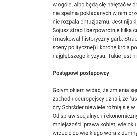
w ogóle, albo będą się pałętać w dr
nie spełnia pokładanych w nim prz
nie rozpala entuzjazmu. Jest nijaki,
Sojusz stracił bezpowrotnie kilka 
i maskował historyczny garb. Strac
sceny politycznej) i koronę króla p
najgłębszego kryzysu. Takie jest n
Postępowi postępowcy
Gołym okiem widać, że zmienia się 
zachodnioeuropejscy uznali, że "us
czy Schršder niewiele różnią się 
Od spraw socjalnych i ekonomicznyc
mniejszości, prawa kobiet, wielok
wrzucić do wielkiego wora z dumny