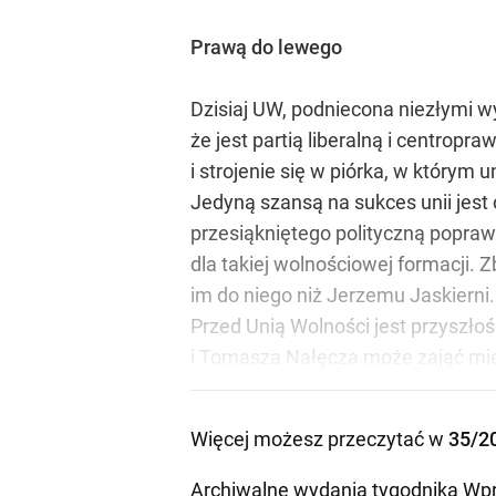
Prawą do lewego
Dzisiaj UW, podniecona niezłymi wy
że jest partią liberalną i centrop
i strojenie się w piórka, w którym 
Jedyną szansą na sukces unii jest
przesiąkniętego polityczną popraw
dla takiej wolnościowej formacji. 
im do niego niż Jerzemu Jaskierni.
Przed Unią Wolności jest przyszło
i Tomasza Nałęcza może zająć miej
Więcej możesz przeczytać w
35/2
Archiwalne wydania tygodnika Wpr