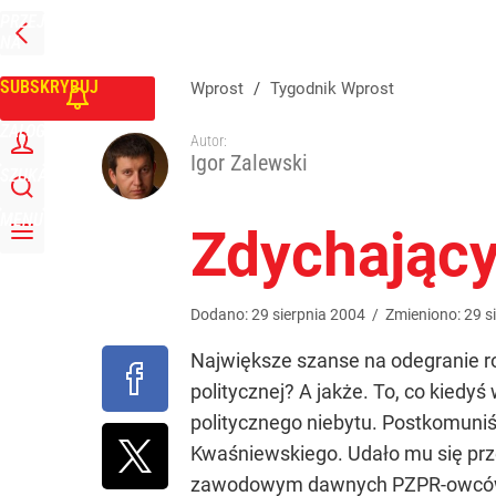
PRZEJDŹ
Udostępnij
0
Skomentuj
NA
WPROST
STRONĘ
GŁÓWNĄ
SUBSKRYBUJ
Wprost
/
Tygodnik Wprost
ZALOGUJ
Autor:
Igor Zalewski
SZUKAJ
MENU
Zdychający
Dodano:
29
sierpnia
2004
/
Zmieniono:
29
s
Największe szanse na odegranie ro
politycznej? A jakże. To, co kiedy
politycznego niebytu. Postkomuniś
Kwaśniewskiego. Udało mu się prze
zawodowym dawnych PZPR-owców. W