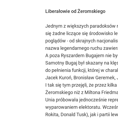
Liberałowie od Żeromskiego
Jednym z większych paradoksów najn
się żadne liczące się środowisko l
poglądów - od skrajnych nacjonali
nazwa legendarnego ruchu zawierał
A poza Ryszardem Bugajem nie był
Samotny Bugaj był skazany na klę
do pełnienia funkcji, której w char
Jacek Kuroń, Bronisław Geremek, J
I tak się tym przejęli, że przez ki
Żeromskiego niż z Miltona Friedm
Unia próbowała jednocześnie repre
wyparowaniem elektoratu. Wcześnie
Rokita, Donald Tusk), jak i partii l