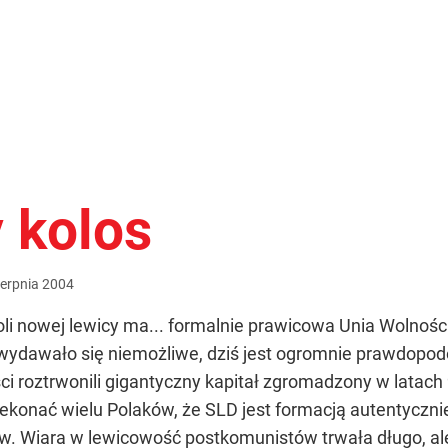
 kolos
ierpnia
2004
li nowej lewicy ma... formalnie prawicowa Unia Wolności
ś wydawało się niemożliwe, dziś jest ogromnie prawdopod
ci roztrwonili gigantyczny kapitał zgromadzony w latach
konać wielu Polaków, że SLD jest formacją autentycznie
iara w lewicowość postkomunistów trwała długo, ale r