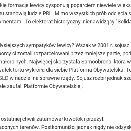
ie formacje lewicy dysponują poparciem niewiele większ
tu stanowią ludzie PRL. Mimo wszystkich prób odcięcia s
mentami. To elektorat historyczny, nienawidzący "Solidar
dysiejszych sympatyków lewicy? Wszak w 2001 r. sojusz
cy ci zostali rozparcelowani przez mniejsze partie, po
małorolnych. Najwięcej skorzystała Samoobrona, która w
ałek tortu wykroiła dla siebie Platforma Obywatelska. To 
a SLD w nadziei na sprawne rządy. Sojusz rozbił jednak sz
ele zaufali Platformie Obywatelskiej.
 ostatniej chwili zatamował krwotok i przeżył.
raconych terenów. Postkomuniści jednak nigdy nie odzys