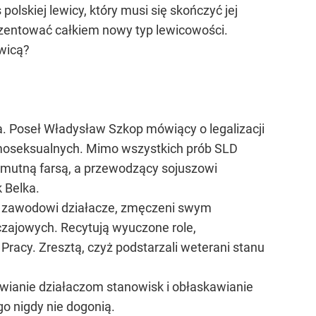
 polskiej lewicy, który musi się skończyć jej
rezentować całkiem nowy typ lewicowości.
ewicą?
ia. Poseł Władysław Szkop mówiący o legalizacji
omoseksualnych. Mimo wszystkich prób SLD
 smutną farsą, a przewodzący sojuszowi
 Belka.
 - zawodowi działacze, zmęczeni swym
czajowych. Recytują wyuczone role,
 Pracy. Zresztą, czyż podstarzali weterani stanu
atwianie działaczom stanowisk i obłaskawianie
go nigdy nie dogonią.