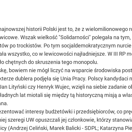
owszej historii Polski jest to, że z wielomilionowego r
ewicowe. Wszak wielkość "Solidarności" polegała na tym, 
stów po trockistów. Po tym socjaldemokratycznym nurcie
a wszystko, co w lewicowości najładniejsze. W III RP m
o chętnych do skruszenia tego monopolu.
skę, bowiem nie mógł liczyć na wsparcie środowiska po
akterze dublera podjęła się Unia Pracy. Polscy kandydaci 
an Lityński czy Henryk Wujec, wzięli na siebie zadanie o
lka ładnych lat miotali się między tą historyczną misją a
ana.
zentować interesy budżetówki i przedsiębiorców, co prę
j szeregi UW opuszczali jej członkowie, którzy stanow
ewicy (Andrzej Celiński, Marek Balicki - SDPL; Katarzyna Pi