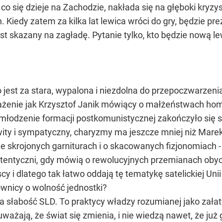
 co się dzieje na Zachodzie, nakłada się na głęboki kryzys
Kiedy zatem za kilka lat lewica wróci do gry, będzie p
est skazany na zagładę. Pytanie tylko, kto będzie nową l
o jest za stara, wypalona i niezdolna do przepoczwarzen
rażenie jak Krzysztof Janik mówiący o małżeństwach h
dmłodzenie formacji postkomunistycznej zakończyło się
wity i sympatyczny, charyzmy ma jeszcze mniej niż Marek
le skrojonych garniturach i o skacowanych fizjonomiach
utentyczni, gdy mówią o rewolucyjnych przemianach oby
y i dlatego tak łatwo oddają tę tematykę satelickiej Unii
wnicy o wolność jednostki?
lna słabość SLD. To praktycy władzy rozumianej jako zał
żają, że świat się zmienia, i nie wiedzą nawet, że już 