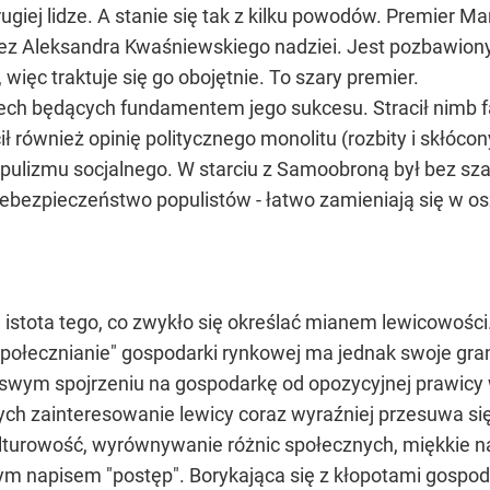
ugiej lidze. A stanie się tak z kilku powodów. Premier Ma
ez Aleksandra Kwaśniewskiego nadziei. Jest pozbawiony
 więc traktuje się go obojętnie. To szary premier.
cech będących fundamentem jego sukcesu. Stracił nimb fa
ił również opinię politycznego monolitu (rozbity i skłóco
opulizmu socjalnego. W starciu z Samoobroną był bez szans
iebezpieczeństwo populistów - łatwo zamieniają się w os
istota tego, co zwykło się określać mianem lewicowości.
połecznianie" gospodarki rynkowej ma jednak swoje grani
w swym spojrzeniu na gospodarkę od opozycyjnej prawicy 
h zainteresowanie lewicy coraz wyraźniej przesuwa się k
ulturowość, wyrównywanie różnic społecznych, miękkie na
m napisem "postęp". Borykająca się z kłopotami gospoda