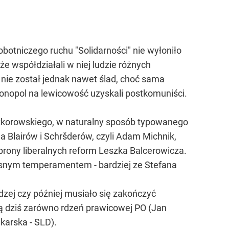
obotniczego ruchu "Solidarności" nie wyłoniło
że współdziałali w niej ludzie różnych
 nie został jednak nawet ślad, choć sama
onopol na lewicowość uzyskali postkomuniści.
stkorowskiego, w naturalny sposób typowanego
na Blairów i Schršderów, czyli Adam Michnik,
brony liberalnych reform Leszka Balcerowicza.
 własnym temperamentem - bardziej ze Stefana
dzej czy później musiało się zakończyć
ią dziś zarówno rdzeń prawicowej PO (Jan
ekarska - SLD).