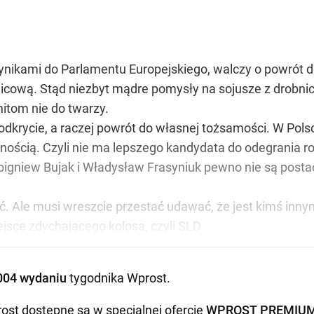
nikami do Parlamentu Europejskiego, walczy o powrót do ek
rawicową. Stąd niezbyt mądre pomysły na sojusze z drobnic
unitom nie do twarzy.
 odkrycie, a raczej powrót do własnej tożsamości. W Po
nością. Czyli nie ma lepszego kandydata do odegrania rol
Zbigniew Bujak i Władysław Frasyniuk pewno nie są postaci
ść. Ale musi wreszcie przestać udawać, że jest kimś in
sce zdychającego kolosa, czyli SLD.
004 wydaniu
tygodnika Wprost
.
ost dostępne są w specjalnej ofercie
WPROST PREMIU