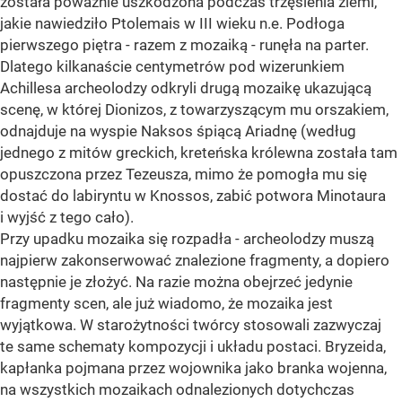
została poważnie uszkodzona podczas trzęsienia ziemi,
jakie nawiedziło Ptolemais w III wieku n.e. Podłoga
pierwszego piętra - razem z mozaiką - runęła na parter.
Dlatego kilkanaście centymetrów pod wizerunkiem
Achillesa archeolodzy odkryli drugą mozaikę ukazującą
scenę, w której Dionizos, z towarzyszącym mu orszakiem,
odnajduje na wyspie Naksos śpiącą Ariadnę (według
jednego z mitów greckich, kreteńska królewna została tam
opuszczona przez Tezeusza, mimo że pomogła mu się
dostać do labiryntu w Knossos, zabić potwora Minotaura
i wyjść z tego cało).
Przy upadku mozaika się rozpadła - archeolodzy muszą
najpierw zakonserwować znalezione fragmenty, a dopiero
następnie je złożyć. Na razie można obejrzeć jedynie
fragmenty scen, ale już wiadomo, że mozaika jest
wyjątkowa. W starożytności twórcy stosowali zazwyczaj
te same schematy kompozycji i układu postaci. Bryzeida,
kapłanka pojmana przez wojownika jako branka wojenna,
na wszystkich mozaikach odnalezionych dotychczas