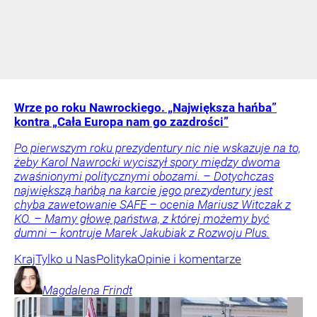
Wrze po roku Nawrockiego. „Największa hańba”
kontra „Cała Europa nam go zazdrości”
Po pierwszym roku prezydentury nic nie wskazuje na to,
żeby Karol Nawrocki wyciszył spory między dwoma
zwaśnionymi politycznymi obozami. – Dotychczas
największą hańbą na karcie jego prezydentury jest
chyba zawetowanie SAFE – ocenia Mariusz Witczak z
KO. – Mamy głowę państwa, z której możemy być
dumni – kontruje Marek Jakubiak z Rozwoju Plus.
Kraj
Tylko u Nas
Polityka
Opinie i komentarze
Magdalena
Frindt