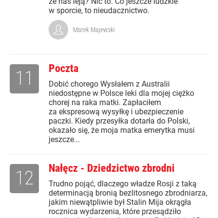
że nas leją? Nic to. Co jeszcze ludzkie
w sporcie, to nieudacznictwo.
Marek Majewski
Poczta
11
Dobić chorego Wysłałem z Australii
niedostępne w Polsce leki dla mojej ciężko
chorej na raka matki. Zapłaciłem
za ekspresową wysyłkę i ubezpieczenie
paczki. Kiedy przesyłka dotarła do Polski,
okazało się, że moja matka emerytka musi
jeszcze...
Nałęcz - Dziedzictwo zbrodni
12
Trudno pojąć, dlaczego władze Rosji z taką
determinacją bronią bezlitosnego zbrodniarza,
jakim niewątpliwie był Stalin Mija okrągła
rocznica wydarzenia, które przesądziło