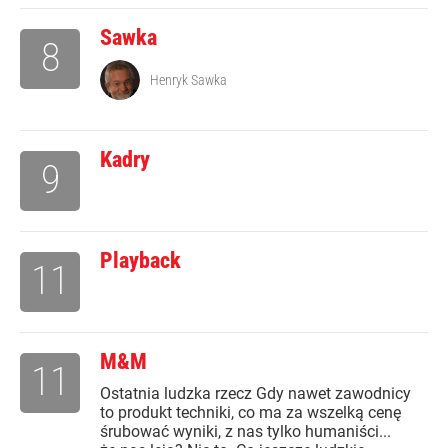
Sawka
8
Henryk Sawka
Kadry
9
Playback
11
M&M
11
Ostatnia ludzka rzecz Gdy nawet zawodnicy
to produkt techniki, co ma za wszelką cenę
śrubować wyniki, z nas tylko humaniści...