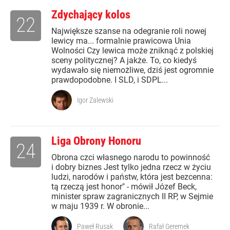
Zdychający kolos
22
Największe szanse na odegranie roli nowej
lewicy ma... formalnie prawicowa Unia
Wolności Czy lewica może zniknąć z polskiej
sceny politycznej? A jakże. To, co kiedyś
wydawało się niemożliwe, dziś jest ogromnie
prawdopodobne. I SLD, i SDPL...
Igor Zalewski
Liga Obrony Honoru
24
Obrona czci własnego narodu to powinność
i dobry biznes Jest tylko jedna rzecz w życiu
ludzi, narodów i państw, która jest bezcenna:
tą rzeczą jest honor" - mówił Józef Beck,
minister spraw zagranicznych II RP, w Sejmie
w maju 1939 r. W obronie...
Paweł Rusak
Rafał Geremek