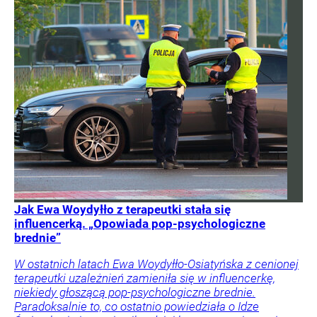
Jak Ewa Woydyłło z terapeutki stała się
influencerką. „Opowiada pop-psychologiczne
brednie”
W ostatnich latach Ewa Woydyłło-Osiatyńska z cenionej
terapeutki uzależnień zamieniła się w influencerkę,
niekiedy głoszącą pop-psychologiczne brednie.
Paradoksalnie to, co ostatnio powiedziała o Idze