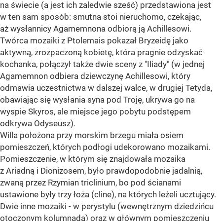
na świecie (a jest ich zaledwie sześć) przedstawiona jest
w ten sam sposób: smutna stoi nieruchomo, czekając,
aż wysłannicy Agamemnona odbiorą ją Achillesowi.
Twórca mozaiki z Ptolemais pokazał Bryzeidę jako
aktywną, zrozpaczoną kobietę, która pragnie odzyskać
kochanka, połączył także dwie sceny z "Iliady" (w jednej
Agamemnon odbiera dziewczynę Achillesowi, który
odmawia uczestnictwa w dalszej walce, w drugiej Tetyda,
obawiając się wysłania syna pod Troję, ukrywa go na
wyspie Skyros, ale miejsce jego pobytu podstępem
odkrywa Odyseusz).
Willa położona przy morskim brzegu miała osiem
pomieszczeń, których podłogi udekorowano mozaikami.
Pomieszczenie, w którym się znajdowała mozaika
z Ariadną i Dionizosem, było prawdopodobnie jadalnią,
zwaną przez Rzymian triclinium, bo pod ścianami
ustawione były trzy łoża (cline), na których leżeli ucztujący.
Dwie inne mozaiki - w perystylu (wewnętrznym dziedzińcu
otoczonym kolumnadą) oraz w głównym pomieszczeniu