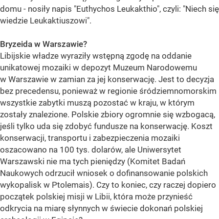
domu - nosiły napis "Euthychos Leukakthio", czyli: "Niech się
wiedzie Leukaktiuszowi".
Bryzeida w Warszawie?
Libijskie władze wyraziły wstępną zgodę na oddanie
unikatowej mozaiki w depozyt Muzeum Narodowemu
w Warszawie w zamian za jej konserwację. Jest to decyzja
bez precedensu, ponieważ w regionie śródziemnomorskim
wszystkie zabytki muszą pozostać w kraju, w którym
zostały znalezione. Polskie zbiory ogromnie się wzbogacą,
jeśli tylko uda się zdobyć fundusze na konserwację. Koszt
konserwacji, transportu i zabezpieczenia mozaiki
oszacowano na 100 tys. dolarów, ale Uniwersytet
Warszawski nie ma tych pieniędzy (Komitet Badań
Naukowych odrzucił wniosek o dofinansowanie polskich
wykopalisk w Ptolemais). Czy to koniec, czy raczej dopiero
początek polskiej misji w Libii, która może przynieść
odkrycia na miarę słynnych w świecie dokonań polskiej