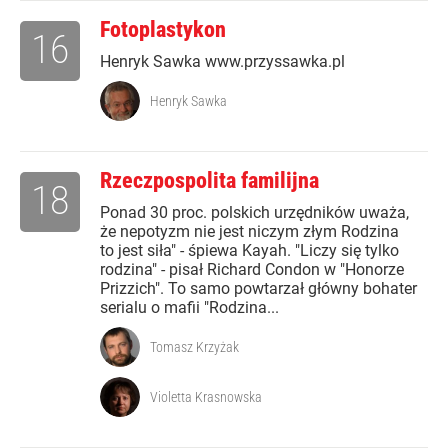
Fotoplastykon
16
Henryk Sawka www.przyssawka.pl
Henryk Sawka
Rzeczpospolita familijna
18
Ponad 30 proc. polskich urzędników uważa,
że nepotyzm nie jest niczym złym Rodzina
to jest siła" - śpiewa Kayah. "Liczy się tylko
rodzina" - pisał Richard Condon w "Honorze
Prizzich". To samo powtarzał główny bohater
serialu o mafii "Rodzina...
Tomasz Krzyżak
Violetta Krasnowska