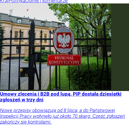
Kraj
Polityka
Opinie i komentarze
Umowy zlecenia i B2B pod lupą. PIP dostała dziesiątki
zgłoszeń w trzy dni
Nowe przepisy obowiązują od 8 lipca, a do Państwowej
Inspekcji Pracy wpłynęło już około 70 skarg. Część zgłoszeń
zakończy się kontrolami.