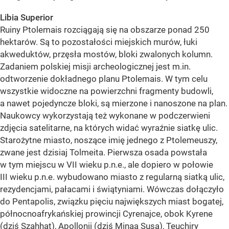
Libia Superior
Ruiny Ptolemais rozciągają się na obszarze ponad 250
hektarów. Są to pozostałości miejskich murów, łuki
akweduktów, przęsła mostów, bloki zwalonych kolumn.
Zadaniem polskiej misji archeologicznej jest m.in.
odtworzenie dokładnego planu Ptolemais. W tym celu
wszystkie widoczne na powierzchni fragmenty budowli,
a nawet pojedyncze bloki, są mierzone i nanoszone na plan.
Naukowcy wykorzystają też wykonane w podczerwieni
zdjęcia satelitarne, na których widać wyraźnie siatkę ulic.
Starożytne miasto, noszące imię jednego z Ptolemeuszy,
zwane jest dzisiaj Tolmeita. Pierwsza osada powstała
w tym miejscu w VII wieku p.n.e., ale dopiero w połowie
III wieku p.n.e. wybudowano miasto z regularną siatką ulic,
rezydencjami, pałacami i świątyniami. Wówczas dołączyło
do Pentapolis, związku pięciu największych miast bogatej,
północnoafrykańskiej prowincji Cyrenajce, obok Kyrene
(dziś Szahhat), Apollonii (dziś Minaa Susa), Teuchiry