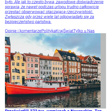
było. Ale jak to często bywa, zawodowe doświadczenie
sprawia, że nawet podczas urlopu trudno całkowicie
przestać obserwować otaczającą rzeczywistość.
Zwłaszcza gdy przez wiele lat odpowiadało się za
bezpieczeństwo państwa.
Opinie i komentarze
Polityka
Kraj
Świat
Tylko u Nas