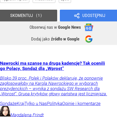
SKOMENTUJ
UDOSTĘPNIJ
1
Obserwuj nas
w
Google News
Dodaj jako
źródło w Google
Nawrocki ma szansę na drugą kadencję? Tak ocenili
go Polacy. Sondaż dla „Wprost”
Blisko 39 proc. Polek i Polaków deklaruje, że ponownie
zagłosowałoby na Karola Nawrockiego w wyborach
prezydenckich – wynika z sondażu SW Research dla
„Wprost”. Grupa krytyków głowy państwa jest liczniejsza.
Sondaże
Kraj
Tylko u Nas
Polityka
Opinie i komentarze
Magdalena
Frindt