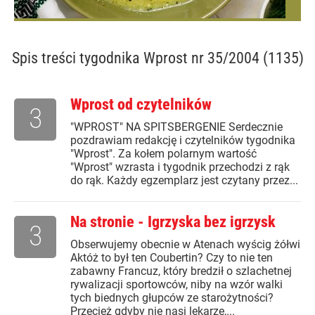
Spis treści
tygodnika Wprost nr 35/2004 (1135)
Wprost od czytelników
3
"WPROST" NA SPITSBERGENIE Serdecznie
pozdrawiam redakcję i czytelników tygodnika
"Wprost". Za kołem polarnym wartość
"Wprost" wzrasta i tygodnik przechodzi z rąk
do rąk. Każdy egzemplarz jest czytany przez...
Na stronie - Igrzyska bez igrzysk
3
Obserwujemy obecnie w Atenach wyścig żółwi
Aktóż to był ten Coubertin? Czy to nie ten
zabawny Francuz, który bredził o szlachetnej
rywalizacji sportowców, niby na wzór walki
tych biednych głupców ze starożytności?
Przecież gdyby nie nasi lekarze,...