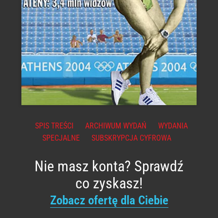
SPIS TREŚCI
ARCHIWUM WYDAŃ
WYDANIA
SPECJALNE
SUBSKRYPCJA CYFROWA
Nie masz konta? Sprawdź
co zyskasz!
Zobacz ofertę dla Ciebie