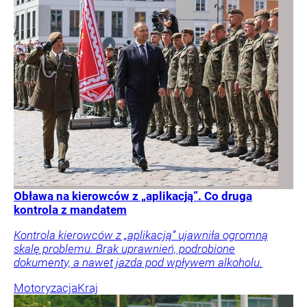
Obława na kierowców z „aplikacją”. Co druga
kontrola z mandatem
Kontrola kierowców z „aplikacją” ujawniła ogromną
skalę problemu. Brak uprawnień, podrobione
dokumenty, a nawet jazda pod wpływem alkoholu.
Motoryzacja
Kraj