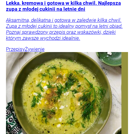
Lekka, kremowa i gotowa w kilka chwil. Najlepsza
zupa z młodej cukinii na letnie dni
Aksamitna, delikatna i gotowa w zaledwie kilka chwil.
Zupa z młodej cukinii to idealny pomysł na letni obiad.
Poznaj sprawdzony przepis oraz wskazówki, dzięki
którym zawsze wychodzi idealnie.
Przepisy
Żywienie