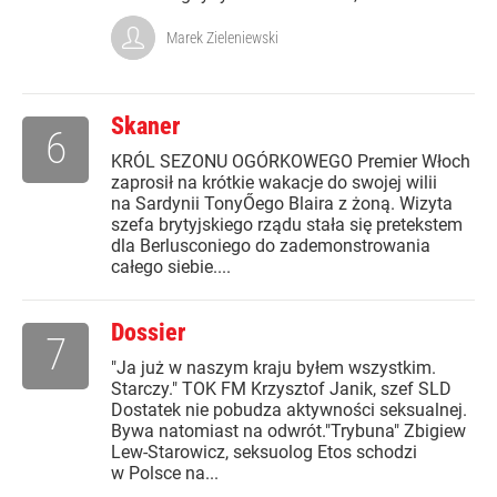
Marek Zieleniewski
Skaner
6
KRÓL SEZONU OGÓRKOWEGO Premier Włoch
zaprosił na krótkie wakacje do swojej wilii
na Sardynii TonyŐego Blaira z żoną. Wizyta
szefa brytyjskiego rządu stała się pretekstem
dla Berlusconiego do zademonstrowania
całego siebie....
Dossier
7
"Ja już w naszym kraju byłem wszystkim.
Starczy." TOK FM Krzysztof Janik, szef SLD
Dostatek nie pobudza aktywności seksualnej.
Bywa natomiast na odwrót."Trybuna" Zbigiew
Lew-Starowicz, seksuolog Etos schodzi
w Polsce na...