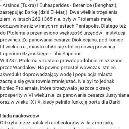
- Arsinoe (Tukra) i Euhesperides - Berenice (Benghazi),
zastępując Barkę (dziś El-Marj). Dwa wielkie trzęsienia
ziemi w latach 262 i 365 n.e. były w Ptolemais mniej
odczuwalne niż w innych miastach Pentapolis. Dlatego też
do Ptolemais przeniesiono większość urzędów i instytucji
prowincji. Za panowania cesarza Dioklecjana, pod koniec
III wieku n.e., miasto stało się stolicą nowej prowincji
Imperium Rzymskiego - Libii Superior.
W 428 r. Ptolemais zostało prawdopodobnie zniszczone
przez Wandalów. Na pewno przestał wówczas istnieć
akwedukt doprowadzający wodę i populacja miasta
zaczęła się gwałtownie zmniejszać. Nie był to jednak
koniec Ptolemais, które przeżywało jeszcze okresy
prosperity w VI wieku n.e. za panowania cesarza Justyniana
oraz w wieku IX i X, kiedy pełniło funkcję portu dla Barki.
Iliada naukowców
Odkryta przez polskich archeologów willa z mozaiką