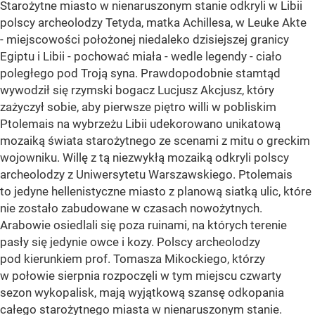
Starożytne miasto w nienaruszonym stanie odkryli w Libii
polscy archeolodzy Tetyda, matka Achillesa, w Leuke Akte
- miejscowości położonej niedaleko dzisiejszej granicy
Egiptu i Libii - pochować miała - wedle legendy - ciało
poległego pod Troją syna. Prawdopodobnie stamtąd
wywodził się rzymski bogacz Lucjusz Akcjusz, który
zażyczył sobie, aby pierwsze piętro willi w pobliskim
Ptolemais na wybrzeżu Libii udekorowano unikatową
mozaiką świata starożytnego ze scenami z mitu o greckim
wojowniku. Willę z tą niezwykłą mozaiką odkryli polscy
archeolodzy z Uniwersytetu Warszawskiego. Ptolemais
to jedyne hellenistyczne miasto z planową siatką ulic, które
nie zostało zabudowane w czasach nowożytnych.
Arabowie osiedlali się poza ruinami, na których terenie
pasły się jedynie owce i kozy. Polscy archeolodzy
pod kierunkiem prof. Tomasza Mikockiego, którzy
w połowie sierpnia rozpoczęli w tym miejscu czwarty
sezon wykopalisk, mają wyjątkową szansę odkopania
całego starożytnego miasta w nienaruszonym stanie.