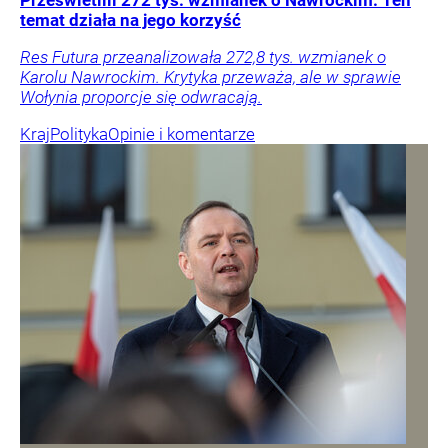
Prześwietlili 272 tys. wzmianek o Nawrockim. Ten
temat działa na jego korzyść
Res Futura przeanalizowała 272,8 tys. wzmianek o
Karolu Nawrockim. Krytyka przeważa, ale w sprawie
Wołynia proporcje się odwracają.
Kraj
Polityka
Opinie i komentarze