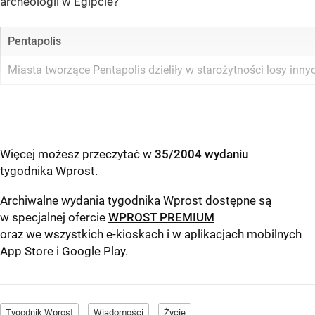
archeologii w Egipcie?
Pentapolis
Miasta tworzące Pentapolis dzieliły w starożytności losy inny
Więcej możesz przeczytać w
35/2004 wydaniu
tygodnika Wprost
.
Archiwalne wydania tygodnika Wprost dostępne są
w specjalnej ofercie
WPROST PREMIUM
oraz we wszystkich e-kioskach i w aplikacjach mobilnych
App Store
i
Google Play
.
Tygodnik Wprost
Wiadomości
Życie