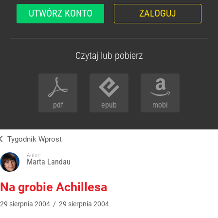
UTWÓRZ KONTO
ZALOGUJ
Czytaj lub pobierz
pdf
epub
mobi
Tygodnik Wprost
Autor:
Marta Landau
Na grobie Achillesa
29
sierpnia
2004
/
29
sierpnia
2004