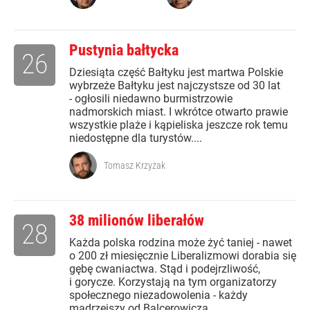
Pustynia bałtycka
26
Dziesiąta część Bałtyku jest martwa Polskie
wybrzeże Bałtyku jest najczystsze od 30 lat
- ogłosili niedawno burmistrzowie
nadmorskich miast. I wkrótce otwarto prawie
wszystkie plaże i kąpieliska jeszcze rok temu
niedostępne dla turystów....
Tomasz Krzyżak
38 milionów liberałów
28
Każda polska rodzina może żyć taniej - nawet
o 200 zł miesięcznie Liberalizmowi dorabia się
gębę cwaniactwa. Stąd i podejrzliwość,
i gorycze. Korzystają na tym organizatorzy
społecznego niezadowolenia - każdy
mądrzejszy od Balcerowicza....