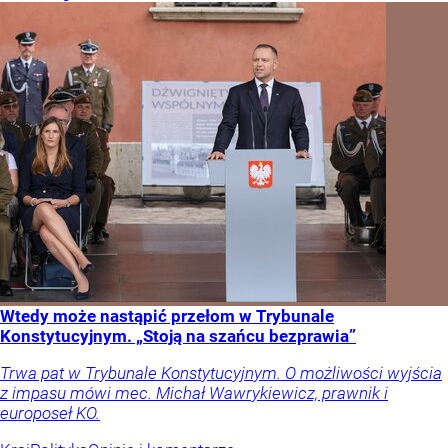
Wtedy może nastąpić przełom w Trybunale
Konstytucyjnym. „Stoją na szańcu bezprawia”
Trwa pat w Trybunale Konstytucyjnym. O możliwości wyjścia
z impasu mówi mec. Michał Wawrykiewicz, prawnik i
europoseł KO.