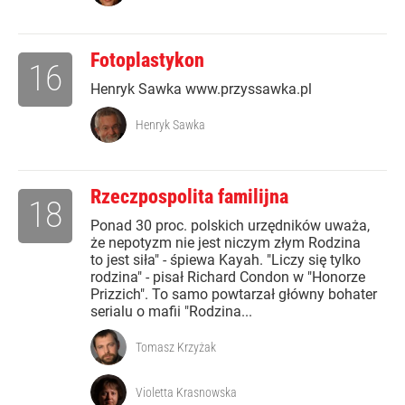
Fotoplastykon
16
Henryk Sawka www.przyssawka.pl
Henryk Sawka
Rzeczpospolita familijna
18
Ponad 30 proc. polskich urzędników uważa,
że nepotyzm nie jest niczym złym Rodzina
to jest siła" - śpiewa Kayah. "Liczy się tylko
rodzina" - pisał Richard Condon w "Honorze
Prizzich". To samo powtarzał główny bohater
serialu o mafii "Rodzina...
Tomasz Krzyżak
Violetta Krasnowska