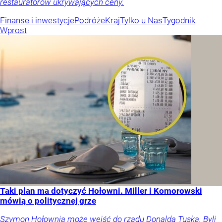
restauratorów ukrywających ceny.
Finanse i inwestycje
Podróże
Kraj
Tylko u Nas
Tygodnik
Wprost
Taki plan ma dotyczyć Hołowni. Miller i Komorowski
mówią o politycznej grze
Szymon Hołownia może wejść do rządu Donalda Tuska. Byli