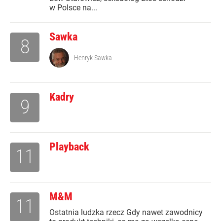
w Polsce na...
Sawka
8
Henryk Sawka
Kadry
9
Playback
11
M&M
11
Ostatnia ludzka rzecz Gdy nawet zawodnicy