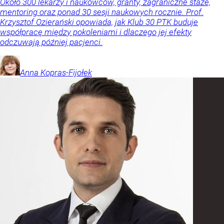
Około 300 lekarzy i naukowców, granty, zagraniczne staże,
mentoring oraz ponad 30 sesji naukowych rocznie. Prof.
Krzysztof Ozierański opowiada, jak Klub 30 PTK buduje
współpracę między pokoleniami i dlaczego jej efekty
odczuwają później pacjenci.
Anna
Kopras-Fijołek