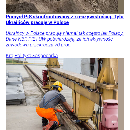
Pomysł PiS skonfrontowany z rzeczywistością. Tylu
Ukraińców pracuje w Polsce
Ukraińcy w Polsce pracują niemal tak często jak Polacy.
Dane NBP, PIE i UW potwierdzają, że ich aktywność
zawodowa przekracza 70 proc.
Kraj
Polityka
Gospodarka