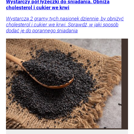
Wystarczy pół łyżeczki do śniadania. Obniża
cholesterol i cukier we krwi
Wystarczą 2 gramy tych nasionek dziennie, by obniżyć
cholesterol i cukier we krwi. Sprawdź, w jaki sposób
dodać je do porannego śniadania