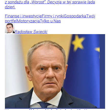
z sondażu dla „Wprost”. Decyzja w tej sprawie lada
dzień.
Finanse i inwestycje
Firmy i rynki
Gospodarka
Twój
portfel
Motoryzacja
Tylko u Nas
Radosław
Święcki