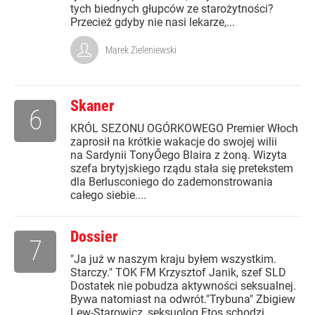
tych biednych głupców ze starożytności?
Przecież gdyby nie nasi lekarze,...
Marek Zieleniewski
Skaner
6
KRÓL SEZONU OGÓRKOWEGO Premier Włoch
zaprosił na krótkie wakacje do swojej wilii
na Sardynii TonyŐego Blaira z żoną. Wizyta
szefa brytyjskiego rządu stała się pretekstem
dla Berlusconiego do zademonstrowania
całego siebie....
Dossier
7
"Ja już w naszym kraju byłem wszystkim.
Starczy." TOK FM Krzysztof Janik, szef SLD
Dostatek nie pobudza aktywności seksualnej.
Bywa natomiast na odwrót."Trybuna" Zbigiew
Lew-Starowicz, seksuolog Etos schodzi