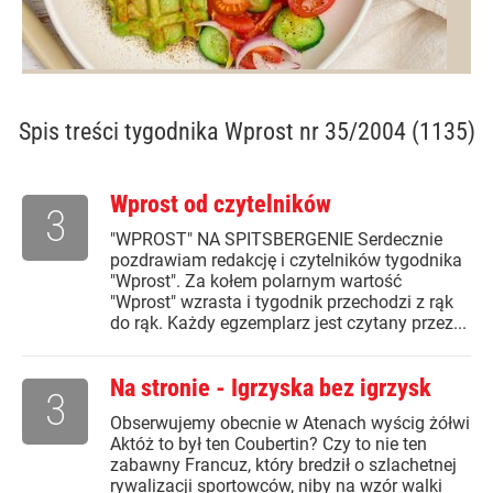
Spis treści
tygodnika Wprost nr 35/2004 (1135)
Wprost od czytelników
3
"WPROST" NA SPITSBERGENIE Serdecznie
pozdrawiam redakcję i czytelników tygodnika
"Wprost". Za kołem polarnym wartość
"Wprost" wzrasta i tygodnik przechodzi z rąk
do rąk. Każdy egzemplarz jest czytany przez...
Na stronie - Igrzyska bez igrzysk
3
Obserwujemy obecnie w Atenach wyścig żółwi
Aktóż to był ten Coubertin? Czy to nie ten
zabawny Francuz, który bredził o szlachetnej
rywalizacji sportowców, niby na wzór walki