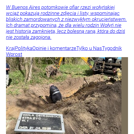
W Buenos Aires potomkowie ofiar rzezi wołyńskiej
wciąż pokazują rodzinne zdjęcia i listy, wspominając
bliskich zamordowanych z niezwykłym okrucieństwem.
Ich dramat przypomina, że dla wielu rodzin Wołyń nie
jest historią zamkniętą, lecz bolesną raną, która do dziś
nie została zagojona.
Kraj
Polityka
Opinie i komentarze
Tylko u Nas
Tygodnik
Wprost