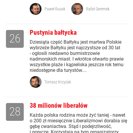
Paweł Rusak
Rafał Geremek
Pustynia bałtycka
26
Dziesiąta część Bałtyku jest martwa Polskie
wybrzeże Bałtyku jest najczystsze od 30 lat
- ogłosili niedawno burmistrzowie
nadmorskich miast. I wkrótce otwarto prawie
wszystkie plaże i kąpieliska jeszcze rok temu
niedostępne dla turystów....
Tomasz Krzyżak
38 milionów liberałów
28
Każda polska rodzina może żyć taniej - nawet
o 200 zł miesięcznie Liberalizmowi dorabia się
gębę cwaniactwa. Stąd i podejrzliwość,
i gorycze. Korzystają na tym organizatorzy