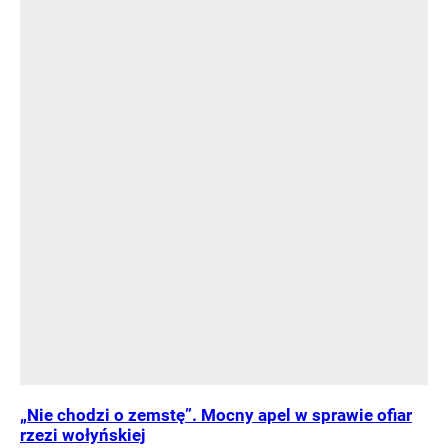
„Nie chodzi o zemstę”. Mocny apel w sprawie ofiar
rzezi wołyńskiej