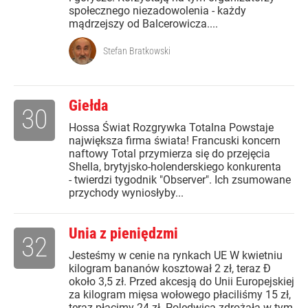
społecznego niezadowolenia - każdy
mądrzejszy od Balcerowicza....
Stefan Bratkowski
Giełda
30
Hossa Świat Rozgrywka Totalna Powstaje
największa firma świata! Francuski koncern
naftowy Total przymierza się do przejęcia
Shella, brytyjsko-holenderskiego konkurenta
- twierdzi tygodnik "Observer". Ich zsumowane
przychody wyniosłyby...
Unia z pieniędzmi
32
Jesteśmy w cenie na rynkach UE W kwietniu
kilogram bananów kosztował 2 zł, teraz Đ
około 3,5 zł. Przed akcesją do Unii Europejskiej
za kilogram mięsa wołowego płaciliśmy 15 zł,
teraz płacimy 24 zł. Polędwica zdrożała w tym