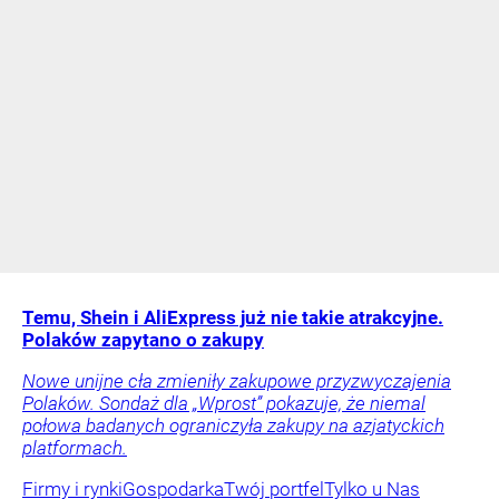
Temu, Shein i AliExpress już nie takie atrakcyjne.
Polaków zapytano o zakupy
Nowe unijne cła zmieniły zakupowe przyzwyczajenia
Polaków. Sondaż dla „Wprost” pokazuje, że niemal
połowa badanych ograniczyła zakupy na azjatyckich
platformach.
Firmy i rynki
Gospodarka
Twój portfel
Tylko u Nas