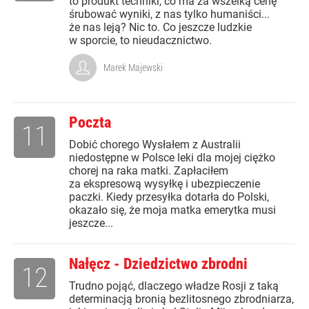
to produkt techniki, co ma za wszelką cenę
śrubować wyniki, z nas tylko humaniści...
że nas leją? Nic to. Co jeszcze ludzkie
w sporcie, to nieudacznictwo.
Marek Majewski
Poczta
11
Dobić chorego Wysłałem z Australii
niedostępne w Polsce leki dla mojej ciężko
chorej na raka matki. Zapłaciłem
za ekspresową wysyłkę i ubezpieczenie
paczki. Kiedy przesyłka dotarła do Polski,
okazało się, że moja matka emerytka musi
jeszcze...
Nałęcz - Dziedzictwo zbrodni
12
Trudno pojąć, dlaczego władze Rosji z taką
determinacją bronią bezlitosnego zbrodniarza,