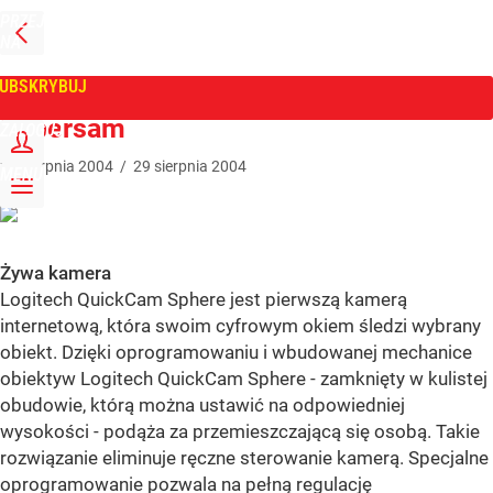
PRZEJDŹ
NA
WPROST
STRONĘ
GŁÓWNĄ
UBSKRYBUJ
Tygodnik Wprost
Supersam
ZALOGUJ
29
sierpnia
2004
/
29
sierpnia
2004
MENU
Żywa kamera
Logitech QuickCam Sphere jest pierwszą kamerą
internetową, która swoim cyfrowym okiem śledzi wybrany
obiekt. Dzięki oprogramowaniu i wbudowanej mechanice
obiektyw Logitech QuickCam Sphere - zamknięty w kulistej
obudowie, którą można ustawić na odpowiedniej
wysokości - podąża za przemieszczającą się osobą. Takie
rozwiązanie eliminuje ręczne sterowanie kamerą. Specjalne
oprogramowanie pozwala na pełną regulację