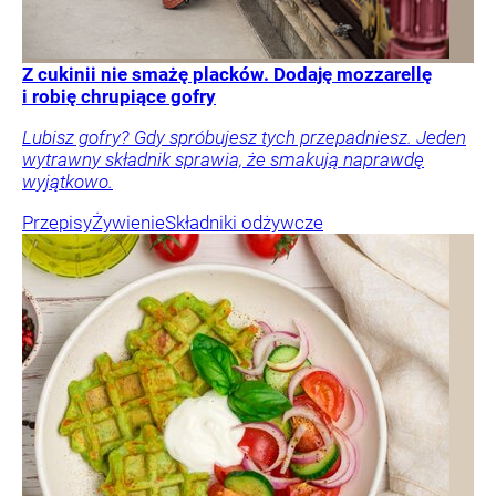
Z cukinii nie smażę placków. Dodaję mozzarellę
i robię chrupiące gofry
Lubisz gofry? Gdy spróbujesz tych przepadniesz. Jeden
wytrawny składnik sprawia, że smakują naprawdę
wyjątkowo.
Przepisy
Żywienie
Składniki odżywcze