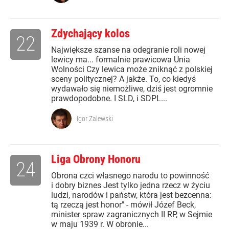
Zdychający kolos
22
Największe szanse na odegranie roli nowej
lewicy ma... formalnie prawicowa Unia
Wolności Czy lewica może zniknąć z polskiej
sceny politycznej? A jakże. To, co kiedyś
wydawało się niemożliwe, dziś jest ogromnie
prawdopodobne. I SLD, i SDPL...
Igor Zalewski
Liga Obrony Honoru
24
Obrona czci własnego narodu to powinność
i dobry biznes Jest tylko jedna rzecz w życiu
ludzi, narodów i państw, która jest bezcenna:
tą rzeczą jest honor" - mówił Józef Beck,
minister spraw zagranicznych II RP, w Sejmie
w maju 1939 r. W obronie...