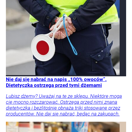
Nie daj się nabrać na napis „100% owoców”.
Dietetyczka ostrzega przed tymi dżemami
Lubisz dżemy? Uważaj na te ze sklepu. Niektóre mogą
cię mocno rozczarować. Ostrzega przed nimi znana
dietetyczka i bezlitośnie obnaża triki stosowane przez
producentów. Nie daj się nabrać, będąc na zakupach.