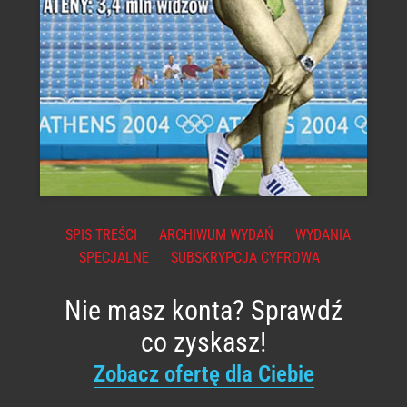
SPIS TREŚCI
ARCHIWUM WYDAŃ
WYDANIA
SPECJALNE
SUBSKRYPCJA CYFROWA
Nie masz konta? Sprawdź
co zyskasz!
Zobacz ofertę dla Ciebie