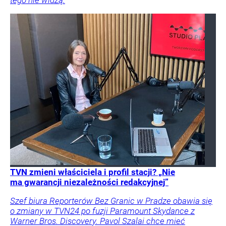
tego nie widzą.
TVN zmieni właściciela i profil stacji? „Nie
ma gwarancji niezależności redakcyjnej”
Szef biura Reporterów Bez Granic w Pradze obawia się
o zmiany w TVN24 po fuzji Paramount Skydance z
Warner Bros. Discovery. Pavol Szalai chce mieć