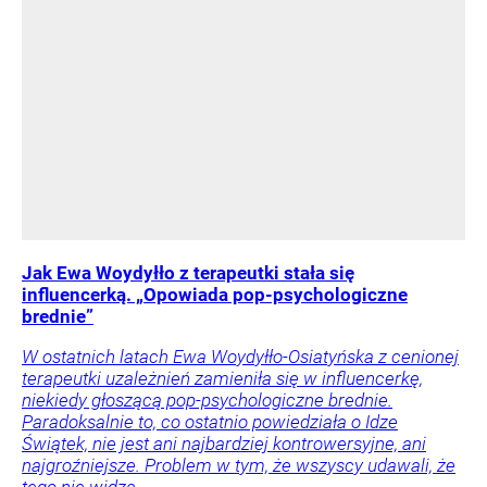
Jak Ewa Woydyłło z terapeutki stała się
influencerką. „Opowiada pop-psychologiczne
brednie”
W ostatnich latach Ewa Woydyłło-Osiatyńska z cenionej
terapeutki uzależnień zamieniła się w influencerkę,
niekiedy głoszącą pop-psychologiczne brednie.
Paradoksalnie to, co ostatnio powiedziała o Idze
Świątek, nie jest ani najbardziej kontrowersyjne, ani
najgroźniejsze. Problem w tym, że wszyscy udawali, że