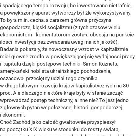
i spadającego tempa rozwoju, bo inwestowano nietrafnie,
a powiększony aparat wytwórczy był źle wykorzystywany.
To była m.in. cecha, a zarazem główna przyczyna
gospodarczej klęski socjalizmu (z tych czasów wielu
ekonomistom i komentatorom została obsesja na punkcie
ilości inwestycji bez zwracania uwagi na ich jakość).
Badania pokazały, że nowoczesny wzrost w kapitalizmie
miał główne źródło w powiększającej się wydajności pracy
i kapitału dzięki postępowi techniki. Simon Kuznets,
amerykański noblista ukraińskiego pochodzenia,
oszacował przeciętny udział tego czynnika
w długofalowym rozwoju krajów kapitalistycznych na 80
proc. Ale dlaczego niektóre kraje były w stanie zacząć
wprowadzać postęp techniczny, a inne nie? To jest jedno
z głównych pytań współczesnej historii gospodarczej
i ekonomii.
Choć Zachód jako całość gwałtownie przyspieszył
na początku XIX wieku w stosunku do reszty świata,