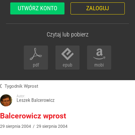
UTWÓRZ KONTO
ZALOGUJ
Czytaj lub pobierz
pdf
epub
mobi
Tygodnik Wprost
Autor:
Leszek Balcerowicz
Balcerowicz wprost
29
sierpnia
2004
/
29
sierpnia
2004