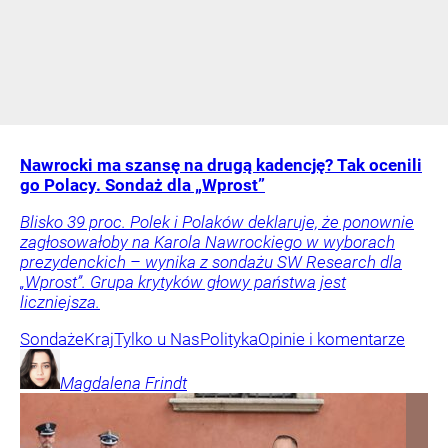
Nawrocki ma szansę na drugą kadencję? Tak ocenili
go Polacy. Sondaż dla „Wprost”
Blisko 39 proc. Polek i Polaków deklaruje, że ponownie
zagłosowałoby na Karola Nawrockiego w wyborach
prezydenckich – wynika z sondażu SW Research dla
„Wprost”. Grupa krytyków głowy państwa jest
liczniejsza.
Sondaże
Kraj
Tylko u Nas
Polityka
Opinie i komentarze
Magdalena
Frindt