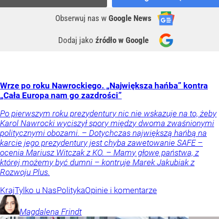
Obserwuj nas
w
Google News
Dodaj jako
źródło w Google
Wrze po roku Nawrockiego. „Największa hańba” kontra
„Cała Europa nam go zazdrości”
Po pierwszym roku prezydentury nic nie wskazuje na to, żeby
Karol Nawrocki wyciszył spory między dwoma zwaśnionymi
politycznymi obozami. – Dotychczas największą hańbą na
karcie jego prezydentury jest chyba zawetowanie SAFE –
ocenia Mariusz Witczak z KO. – Mamy głowę państwa, z
której możemy być dumni – kontruje Marek Jakubiak z
Rozwoju Plus.
Kraj
Tylko u Nas
Polityka
Opinie i komentarze
Magdalena
Frindt