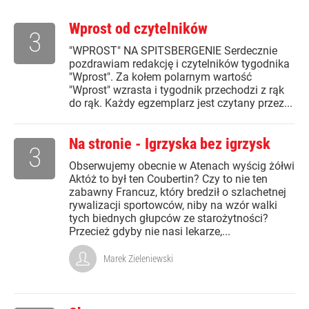
Wprost od czytelników
3
"WPROST" NA SPITSBERGENIE Serdecznie
pozdrawiam redakcję i czytelników tygodnika
"Wprost". Za kołem polarnym wartość
"Wprost" wzrasta i tygodnik przechodzi z rąk
do rąk. Każdy egzemplarz jest czytany przez...
Na stronie - Igrzyska bez igrzysk
3
Obserwujemy obecnie w Atenach wyścig żółwi
Aktóż to był ten Coubertin? Czy to nie ten
zabawny Francuz, który bredził o szlachetnej
rywalizacji sportowców, niby na wzór walki
tych biednych głupców ze starożytności?
Przecież gdyby nie nasi lekarze,...
Marek Zieleniewski