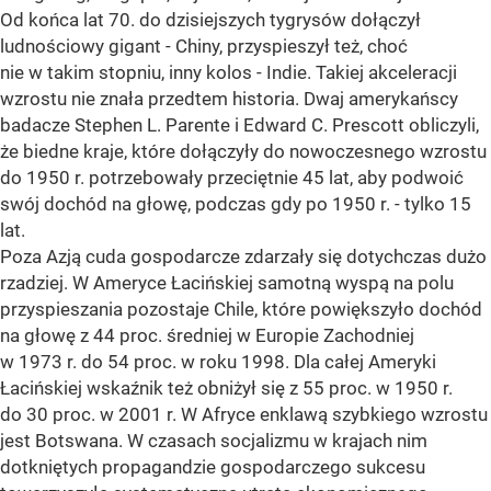
Od końca lat 70. do dzisiejszych tygrysów dołączył
ludnościowy gigant - Chiny, przyspieszył też, choć
nie w takim stopniu, inny kolos - Indie. Takiej akceleracji
wzrostu nie znała przedtem historia. Dwaj amerykańscy
badacze Stephen L. Parente i Edward C. Prescott obliczyli,
że biedne kraje, które dołączyły do nowoczesnego wzrostu
do 1950 r. potrzebowały przeciętnie 45 lat, aby podwoić
swój dochód na głowę, podczas gdy po 1950 r. - tylko 15
lat.
Poza Azją cuda gospodarcze zdarzały się dotychczas dużo
rzadziej. W Ameryce Łacińskiej samotną wyspą na polu
przyspieszania pozostaje Chile, które powiększyło dochód
na głowę z 44 proc. średniej w Europie Zachodniej
w 1973 r. do 54 proc. w roku 1998. Dla całej Ameryki
Łacińskiej wskaźnik też obniżył się z 55 proc. w 1950 r.
do 30 proc. w 2001 r. W Afryce enklawą szybkiego wzrostu
jest Botswana. W czasach socjalizmu w krajach nim
dotkniętych propagandzie gospodarczego sukcesu