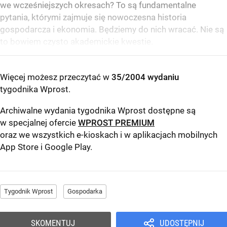
we wcześniejszych okresach? To są fundamentalne
pytania, którymi zajmuje się nowoczesna historia
gospodarcza i ekonomia. Będziemy do nich wracać. Nie są
to bowiem czysto akademickie kwestie.
Więcej możesz przeczytać w
35/2004 wydaniu
tygodnika Wprost
.
Archiwalne wydania tygodnika Wprost dostępne są
w specjalnej ofercie
WPROST PREMIUM
oraz we wszystkich e-kioskach i w aplikacjach mobilnych
App Store
i
Google Play
.
Tygodnik Wprost
Gospodarka
SKOMENTUJ
UDOSTĘPNIJ