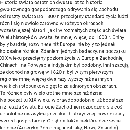
Historia świata ostatnich dwustu lat to historia
gwałtownego gospodarczego odrywania się Zachodu
od reszty świata Do 1800 r. przeciętny standard życia ludzi
różnił się niewiele zarówno w różnych okresach
wcześniejszej historii, jak i w rozmaitych częściach świata.
Wielu historyków uważa, że mniej więcej do 1600 r. Chiny
były bardziej rozwinięte niż Europa, nie były to jednak
kolosalne różnice. Zdaniem jednych badaczy, na początku
XIX wieku przeciętny poziom życia w Europie Zachodniej,
Chinach i na Półwyspie Indyjskim był podobny. Inni szacują,
że dochód na głowę w 1820 r. był w tym pierwszym
regionie mniej więcej dwa razy wyższy niż na innych
wielkich i stosunkowo gęsto zaludnionych obszarach.
Te różnice były wielokrotnie mniejsze niż dzisiaj.
Na początku XIX wieku w prawdopodobnie już bogatszej
niż reszta świata Europie Zachodniej rozpoczęło się coś
absolutnie niezwykłego w skali historycznej: nowoczesny
wzrost gospodarczy. Objął on także niektóre ówczesne
kolonie (Amerykę Północną, Australię, Nową Zelandię).