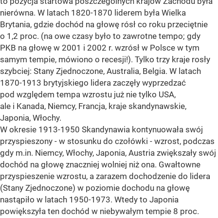
to pozycja startowa poszczególnych krajów Zachodu była
nierówna. W latach 1820-1870 liderem była Wielka
Brytania, gdzie dochód na głowę rósł co roku przeciętnie
o 1,2 proc. (na owe czasy było to zawrotne tempo; gdy
PKB na głowę w 2001 i 2002 r. wzrósł w Polsce w tym
samym tempie, mówiono o recesji!). Tylko trzy kraje rosły
szybciej: Stany Zjednoczone, Australia, Belgia. W latach
1870-1913 brytyjskiego lidera zaczęły wyprzedzać
pod względem tempa wzrostu już nie tylko USA,
ale i Kanada, Niemcy, Francja, kraje skandynawskie,
Japonia, Włochy.
W okresie 1913-1950 Skandynawia kontynuowała swój
przyspieszony - w stosunku do czołówki - wzrost, podczas
gdy m.in. Niemcy, Włochy, Japonia, Austria zwiększały swój
dochód na głowę znaczniej wolniej niż ona. Gwałtowne
przyspieszenie wzrostu, a zarazem dochodzenie do lidera
(Stany Zjednoczone) w poziomie dochodu na głowę
nastąpiło w latach 1950-1973. Wtedy to Japonia
powiększyła ten dochód w niebywałym tempie 8 proc.