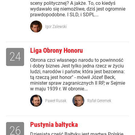
sceny politycznej? A jakże. To, co kiedyś
wydawało się niemożliwe, dziś jest ogromnie
prawdopodobne. I SLD, i SDPL...
Igor Zalewski
Liga Obrony Honoru
24
Obrona czci własnego narodu to powinność
i dobry biznes Jest tylko jedna rzecz w życiu
ludzi, narodów i państw, która jest bezcenna:
tą rzeczą jest honor" - mówił Józef Beck,
minister spraw zagranicznych II RP, w Sejmie
w maju 1939 r. W obronie...
Paweł Rusak
Rafał Geremek
Pustynia bałtycka
26
Dziesiąta część Bałtyku jest martwa Polskie