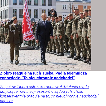
Ziobro reaguje na ruch Tuska. Padła tajemnicza
zapowiedź. "To nieuchronnie nadchodzi"
Zbigniew Ziobro ostro skomentował działania rządu
dotyczące nominacji asesorów sądowych. „Tusk
konsekwentnie pracuje na to, co nieuchronnie nadchodzi” –
napisał.