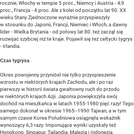
rocznie, Włochy w tempie 5 proc., Niemcy i Austria - 4,9
proc., Francja - 4 proc. Ale z kolei od początku lat 90. XX
wieku Stany Zjednoczone wyraźnie przyspieszyły
w stosunku do Japonii, Francji, Niemiec i Włoch, a dawny
lider - Wielka Brytania - od połowy lat 80. też zaczął się
rozwijać szybciej niż te kraje. Pojawił się też celtycki tygrys
- Irlandia.
Czas tygrysa
Okres powojenny przyniósł nie tylko przyspieszenie
wzrostu w niektórych krajach Zachodu, ale i po raz
pierwszy w historii świata gwałtowny ruch do przodu
w niektórych krajach Azji. Japonia powiększyła swój
dochód na mieszkańca w latach 1955-1980 pięć razy! Tego
samego dokonał w okresie 1965--1990 Tajwan, a w tym
samym czasie Korea Południowa osiągnęła wskaźnik
wynoszący 6,3 razy. Imponujące wyniki uzyskały też
Hongkong, Singapur, Tajlandia, Malezja i Indonezja.