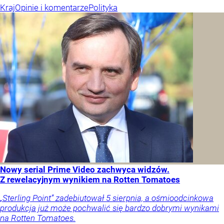
Kraj
Opinie i komentarze
Polityka
Nowy serial Prime Video zachwyca widzów.
Z rewelacyjnym wynikiem na Rotten Tomatoes
„Sterling Point” zadebiutował 5 sierpnia, a ośmioodcinkowa
produkcja już może pochwalić się bardzo dobrymi wynikami
na Rotten Tomatoes.