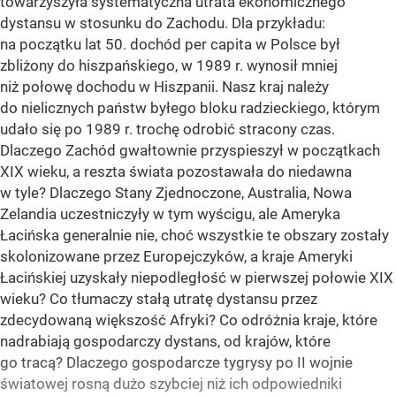
towarzyszyła systematyczna utrata ekonomicznego
dystansu w stosunku do Zachodu. Dla przykładu:
na początku lat 50. dochód per capita w Polsce był
zbliżony do hiszpańskiego, w 1989 r. wynosił mniej
niż połowę dochodu w Hiszpanii. Nasz kraj należy
do nielicznych państw byłego bloku radzieckiego, którym
udało się po 1989 r. trochę odrobić stracony czas.
Dlaczego Zachód gwałtownie przyspieszył w początkach
XIX wieku, a reszta świata pozostawała do niedawna
w tyle? Dlaczego Stany Zjednoczone, Australia, Nowa
Zelandia uczestniczyły w tym wyścigu, ale Ameryka
Łacińska generalnie nie, choć wszystkie te obszary zostały
skolonizowane przez Europejczyków, a kraje Ameryki
Łacińskiej uzyskały niepodległość w pierwszej połowie XIX
wieku? Co tłumaczy stałą utratę dystansu przez
zdecydowaną większość Afryki? Co odróżnia kraje, które
nadrabiają gospodarczy dystans, od krajów, które
go tracą? Dlaczego gospodarcze tygrysy po II wojnie
światowej rosną dużo szybciej niż ich odpowiedniki