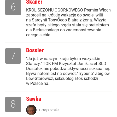
Skaner
6
KRÓL SEZONU OGÓRKOWEGO Premier Włoch
zaprosił na krótkie wakacje do swojej wilii
na Sardynii TonyŐego Blaira z żoną. Wizyta
szefa brytyjskiego rządu stała się pretekstem
dla Berlusconiego do zademonstrowania
całego siebie....
Dossier
7
"Ja już w naszym kraju byłem wszystkim.
Starczy." TOK FM Krzysztof Janik, szef SLD
Dostatek nie pobudza aktywności seksualnej.
Bywa natomiast na odwrót."Trybuna" Zbigiew
Lew-Starowicz, seksuolog Etos schodzi
w Polsce na...
Sawka
8
Henryk Sawka