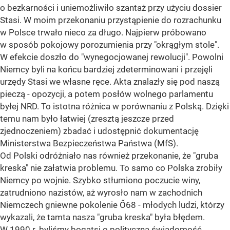
o bezkarności i uniemożliwiło szantaż przy użyciu dossier
Stasi. W moim przekonaniu przystąpienie do rozrachunku
w Polsce trwało nieco za długo. Najpierw próbowano
w sposób pokojowy porozumienia przy "okrągłym stole".
W efekcie doszło do "wynegocjowanej rewolucji". Powolni
Niemcy byli na końcu bardziej zdeterminowani i przejęli
urzędy Stasi we własne ręce. Akta znalazły się pod naszą
pieczą - opozycji, a potem posłów wolnego parlamentu
byłej NRD. To istotna różnica w porównaniu z Polską. Dzięki
temu nam było łatwiej (zresztą jeszcze przed
zjednoczeniem) zbadać i udostępnić dokumentację
Ministerstwa Bezpieczeństwa Państwa (MfS).
Od Polski odróżniało nas również przekonanie, że "gruba
kreska" nie załatwia problemu. To samo co Polska zrobiły
Niemcy po wojnie. Szybko stłumiono poczucie winy,
zatrudniono nazistów, aż wyrosło nam w zachodnich
Niemczech gniewne pokolenie Ő68 - młodych ludzi, którzy
wykazali, że tamta nasza "gruba kreska" była błędem.
W 1990 r. byliśmy bogatsi o polityczną świadomość,