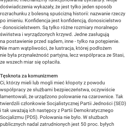
doświadczenia wykazały, że jest tylko jeden sposób
rozrachunku z bolesną spuścizną historii: nazwanie rzeczy
po imieniu. Konfidencja jest konfidencją, donosicielstwo
- donosicielstwem. Są tylko różne rozmiary moralnego
świństwa i wyrządzonych krzywd. Jedne zasługują
na postawienie przed sądem, inne - tylko na potępienie.
Nie mam wątpliwości, że lustracja, której podłożem
nie była przynależność partyjna, lecz współpraca ze Stasi,
ze wszech miar się opłaciła.
Tęsknota za komunizmem
Ci, którzy mieli lub mogli mieć kłopoty z powodu
współpracy ze służbami bezpieczeństwa, oczywiście
lamentowali, że urządzono polowanie na czarownice. Tak
twierdzili członkowie Socjalistycznej Partii Jedności (SED)
i tak uważają ich następcy z Partii Demokratycznego
Socjalizmu (PDS). Polowania nie było. W służbach
publicznych nadal zatrudnionych jest 50 proc. byłych