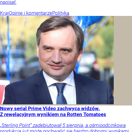
napisał.
Kraj
Opinie i komentarze
Polityka
Nowy serial Prime Video zachwyca widzów.
Z rewelacyjnym wynikiem na Rotten Tomatoes
„Sterling Point” zadebiutował 5 sierpnia, a ośmioodcinkowa
produkcja już może pochwalić się bardzo dobrymi wynikami