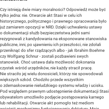
Czy istnieją dwie miary moralności? Odpowiedź może być
tylko jedna: nie. Otwarcie akt Stasi w celu ich
historycznego, politycznego i prawnego opracowania było
już zamiarem opozycji w NRD. Dzięki uchwaleniu ustawy
o dokumentacji służb bezpieczeństwa jedni sami
rezygnowali z kandydowania na eksponowane stanowiska
publiczne, inni, po ujawnieniu ich przeszłości, nie zdołali
przeniknąć do sfer rządzących albo - jak Ibrahim Boehme
czy Wolfgang Schnur - zostali pozbawieni swych
stanowisk. Choć ustawa dała możliwość dokonania
czystek wśród urzędników, nie każdy stracił pracę.
Nie straciło jej wielu donosicieli, którzy nie spowodowali
większych szkód. Chodziło przede wszystkim
o zdemaskowanie nieludzkiego systemu władzy i ucisku.
Pod względem prawnym udostępnienie dokumentacji Stasi
obywatelom umożliwiło podjęcie postępowania karnego
lub rehabilitacji. Otwarcie akt pomogło też mediom
wyjaśnić mechanizmy funkcjonowania dyktatury. Moje