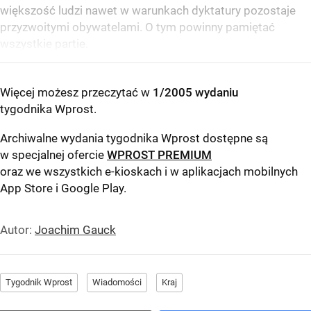
większość ludzi nawet w warunkach dyktatury pozostaje
przyzwoitymi obywatelami. O tym powinny pamiętać
wszystkie partie.
Więcej możesz przeczytać w
1/2005 wydaniu
tygodnika Wprost
.
Archiwalne wydania tygodnika Wprost dostępne są
w specjalnej ofercie
WPROST PREMIUM
oraz we wszystkich e-kioskach i w aplikacjach mobilnych
App Store
i
Google Play
.
Autor:
Joachim Gauck
Tygodnik Wprost
Wiadomości
Kraj