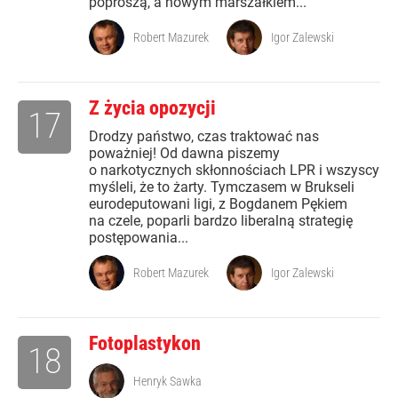
poproszą, a nowym marszałkiem...
Robert Mazurek
Igor Zalewski
Z życia opozycji
17
Drodzy państwo, czas traktować nas
poważniej! Od dawna piszemy
o narkotycznych skłonnościach LPR i wszyscy
myśleli, że to żarty. Tymczasem w Brukseli
eurodeputowani ligi, z Bogdanem Pękiem
na czele, poparli bardzo liberalną strategię
postępowania...
Robert Mazurek
Igor Zalewski
Fotoplastykon
18
Henryk Sawka