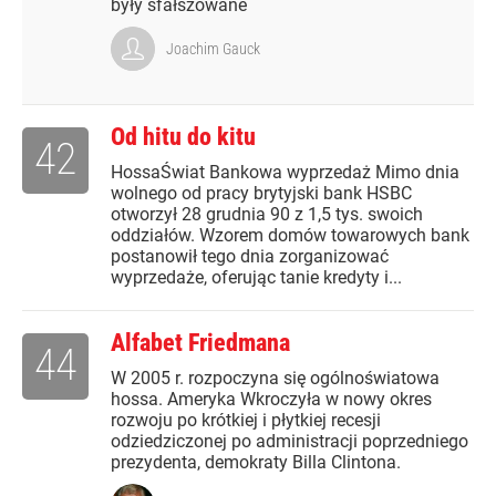
były sfałszowane
Joachim Gauck
Od hitu do kitu
42
HossaŚwiat Bankowa wyprzedaż Mimo dnia
wolnego od pracy brytyjski bank HSBC
otworzył 28 grudnia 90 z 1,5 tys. swoich
oddziałów. Wzorem domów towarowych bank
postanowił tego dnia zorganizować
wyprzedaże, oferując tanie kredyty i...
Alfabet Friedmana
44
W 2005 r. rozpoczyna się ogólnoświatowa
hossa. Ameryka Wkroczyła w nowy okres
rozwoju po krótkiej i płytkiej recesji
odziedziczonej po administracji poprzedniego
prezydenta, demokraty Billa Clintona.