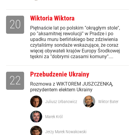
Wiktoria Wiktora
20
Piętnaście lat po polskim "okrągłym stole",
po "aksamitnej rewolucji" w Pradze i po
upadku muru berlińskiego bez zdziwienia
czytaliśmy sondaże wskazujące, że coraz
więcej obywateli krajów Europy Środkowej
tęskni za "dobrymi czasami komuny"....
Przebudzenie Ukrainy
22
Rozmowa z WIKTOREM JUSZCZENKĄ,
prezydentem elektem Ukrainy
Juliusz Urbanowicz
Wiktor Bater
Marek Król
Jerzy Marek Nowakowski