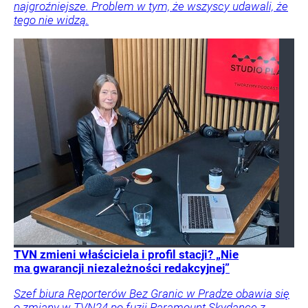
najgroźniejsze. Problem w tym, że wszyscy udawali, że
tego nie widzą.
TVN zmieni właściciela i profil stacji? „Nie
ma gwarancji niezależności redakcyjnej”
Szef biura Reporterów Bez Granic w Pradze obawia się
o zmiany w TVN24 po fuzji Paramount Skydance z