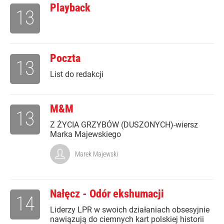
Playback
13
Poczta
13
List do redakcji
M&M
13
Z ŻYCIA GRZYBÓW (DUSZONYCH)-wiersz
Marka Majewskiego
Marek Majewski
Nałęcz - Odór ekshumacji
14
Liderzy LPR w swoich działaniach obsesyjnie
nawiązują do ciemnych kart polskiej historii