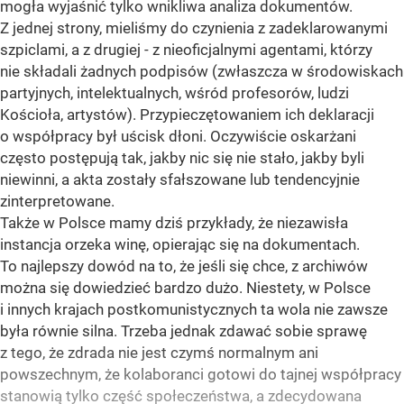
mogła wyjaśnić tylko wnikliwa analiza dokumentów.
Z jednej strony, mieliśmy do czynienia z zadeklarowanymi
szpiclami, a z drugiej - z nieoficjalnymi agentami, którzy
nie składali żadnych podpisów (zwłaszcza w środowiskach
partyjnych, intelektualnych, wśród profesorów, ludzi
Kościoła, artystów). Przypieczętowaniem ich deklaracji
o współpracy był uścisk dłoni. Oczywiście oskarżani
często postępują tak, jakby nic się nie stało, jakby byli
niewinni, a akta zostały sfałszowane lub tendencyjnie
zinterpretowane.
Także w Polsce mamy dziś przykłady, że niezawisła
instancja orzeka winę, opierając się na dokumentach.
To najlepszy dowód na to, że jeśli się chce, z archiwów
można się dowiedzieć bardzo dużo. Niestety, w Polsce
i innych krajach postkomunistycznych ta wola nie zawsze
była równie silna. Trzeba jednak zdawać sobie sprawę
z tego, że zdrada nie jest czymś normalnym ani
powszechnym, że kolaboranci gotowi do tajnej współpracy
stanowią tylko część społeczeństwa, a zdecydowana