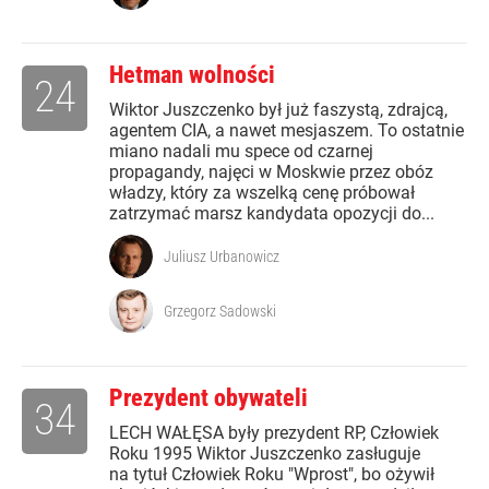
Hetman wolności
24
Wiktor Juszczenko był już faszystą, zdrajcą,
agentem CIA, a nawet mesjaszem. To ostatnie
miano nadali mu spece od czarnej
propagandy, najęci w Moskwie przez obóz
władzy, który za wszelką cenę próbował
zatrzymać marsz kandydata opozycji do...
Juliusz Urbanowicz
Grzegorz Sadowski
Prezydent obywateli
34
LECH WAŁĘSA były prezydent RP, Człowiek
Roku 1995 Wiktor Juszczenko zasługuje
na tytuł Człowiek Roku "Wprost", bo ożywił