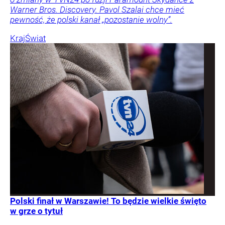
Warner Bros. Discovery. Pavol Szalai chce mieć
pewność, że polski kanał „pozostanie wolny”.
Kraj
Świat
Polski finał w Warszawie! To będzie wielkie święto
w grze o tytuł