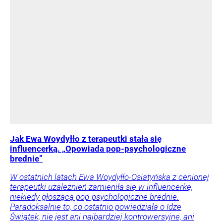
Jak Ewa Woydyłło z terapeutki stała się
influencerką. „Opowiada pop-psychologiczne
brednie”
W ostatnich latach Ewa Woydyłło-Osiatyńska z cenionej
terapeutki uzależnień zamieniła się w influencerkę,
niekiedy głoszącą pop-psychologiczne brednie.
Paradoksalnie to, co ostatnio powiedziała o Idze
Świątek, nie jest ani najbardziej kontrowersyjne, ani