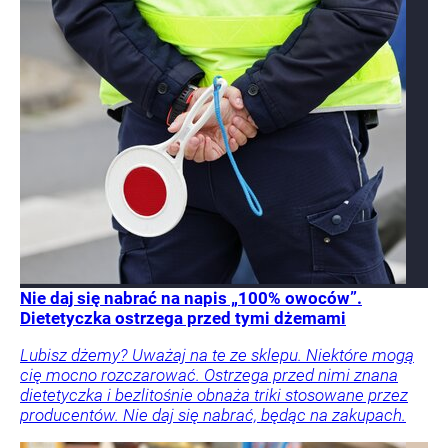
Nie daj się nabrać na napis „100% owoców”.
Dietetyczka ostrzega przed tymi dżemami
Lubisz dżemy? Uważaj na te ze sklepu. Niektóre mogą
cię mocno rozczarować. Ostrzega przed nimi znana
dietetyczka i bezlitośnie obnaża triki stosowane przez
producentów. Nie daj się nabrać, będąc na zakupach.