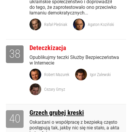
ukraińskie społeczeństwo i doprowadził
do tego, że zaprotestowało ono przeciwko
łamaniu demokratycznych...
Rafał Pleśniak
Agaton Koziński
Deteczkizacja
38
Opublikujmy teczki Służby Bezpieczeństwa
w Internecie
Robert Mazurek
Igor Zalewski
Cezary Gmyz
Grzech grubej kreski
40
Oskarżani o współpracę z bezpieką często
postępują tak, jakby nic się nie stało, a akta