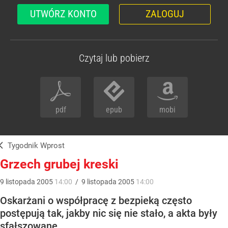
UTWÓRZ KONTO
ZALOGUJ
Czytaj lub pobierz
pdf
epub
mobi
Tygodnik Wprost
Grzech grubej kreski
9
listopada
2005
14:00
/
9
listopada
2005
14:00
Oskarżani o współpracę z bezpieką często
postępują tak, jakby nic się nie stało, a akta były
sfałszowane