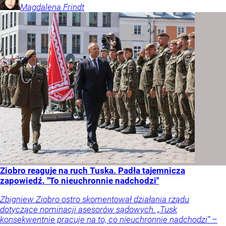
Magdalena
Frindt
Ziobro reaguje na ruch Tuska. Padła tajemnicza
zapowiedź. "To nieuchronnie nadchodzi"
Zbigniew Ziobro ostro skomentował działania rządu
dotyczące nominacji asesorów sądowych. „Tusk
konsekwentnie pracuje na to, co nieuchronnie nadchodzi” –