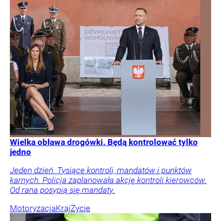
Wielka obława drogówki. Będą kontrolować tylko
jedno
Jeden dzień. Tysiące kontroli, mandatów i punktów
karnych. Policja zaplanowała akcję kontroli kierowców.
Od rana posypią się mandaty.
Motoryzacja
Kraj
Życie