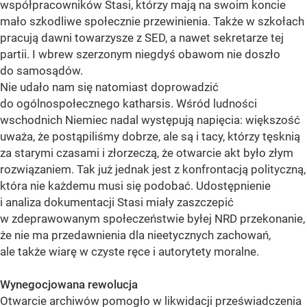
współpracowników Stasi, którzy mają na swoim koncie
mało szkodliwe społecznie przewinienia. Także w szkołach
pracują dawni towarzysze z SED, a nawet sekretarze tej
partii. I wbrew szerzonym niegdyś obawom nie doszło
do samosądów.
Nie udało nam się natomiast doprowadzić
do ogólnospołecznego katharsis. Wśród ludności
wschodnich Niemiec nadal występują napięcia: większość
uważa, że postąpiliśmy dobrze, ale są i tacy, którzy tęsknią
za starymi czasami i złorzeczą, że otwarcie akt było złym
rozwiązaniem. Tak już jednak jest z konfrontacją polityczną,
która nie każdemu musi się podobać. Udostępnienie
i analiza dokumentacji Stasi miały zaszczepić
w zdeprawowanym społeczeństwie byłej NRD przekonanie,
że nie ma przedawnienia dla nieetycznych zachowań,
ale także wiarę w czyste ręce i autorytety moralne.
Wynegocjowana rewolucja
Otwarcie archiwów pomogło w likwidacji przeświadczenia