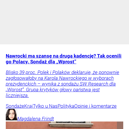
Nawrocki ma szansę na drugą kadencję? Tak ocenili
go Polacy. Sondaż dla „Wprost”
Blisko 39 proc. Polek i Polaków deklaruje, że ponownie
zagłosowałoby na Karola Nawrockiego w wyborach
prezydenckich – wynika z sondażu SW Research dla
„Wprost”. Grupa krytyków głowy państwa jest
liczniejsza.
Sondaże
Kraj
Tylko u Nas
Polityka
Opinie i komentarze
Magdalena
Frindt