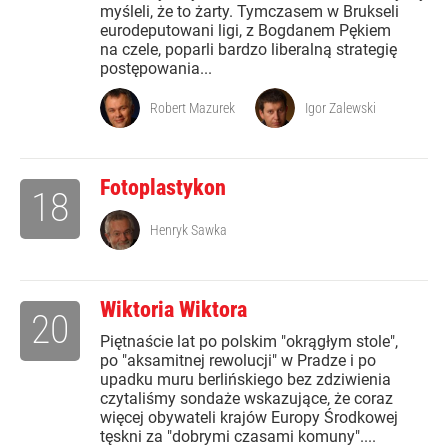
myśleli, że to żarty. Tymczasem w Brukseli
eurodeputowani ligi, z Bogdanem Pękiem
na czele, poparli bardzo liberalną strategię
postępowania...
Robert Mazurek
Igor Zalewski
Fotoplastykon
18
Henryk Sawka
Wiktoria Wiktora
20
Piętnaście lat po polskim "okrągłym stole",
po "aksamitnej rewolucji" w Pradze i po
upadku muru berlińskiego bez zdziwienia
czytaliśmy sondaże wskazujące, że coraz
więcej obywateli krajów Europy Środkowej
tęskni za "dobrymi czasami komuny"....