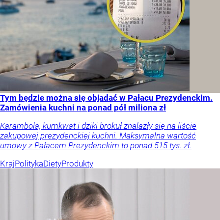
Tym będzie można się objadać w Pałacu Prezydenckim.
Zamówienia kuchni na ponad pół miliona zł
Karambola, kumkwat i dziki brokuł znalazły się na liście
zakupowej prezydenckiej kuchni. Maksymalna wartość
umowy z Pałacem Prezydenckim to ponad 515 tys. zł.
Kraj
Polityka
Diety
Produkty