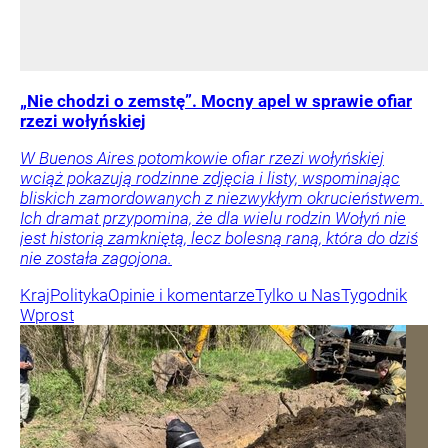
„Nie chodzi o zemstę”. Mocny apel w sprawie ofiar
rzezi wołyńskiej
W Buenos Aires potomkowie ofiar rzezi wołyńskiej
wciąż pokazują rodzinne zdjęcia i listy, wspominając
bliskich zamordowanych z niezwykłym okrucieństwem.
Ich dramat przypomina, że dla wielu rodzin Wołyń nie
jest historią zamkniętą, lecz bolesną raną, która do dziś
nie została zagojona.
Kraj
Polityka
Opinie i komentarze
Tylko u Nas
Tygodnik
Wprost