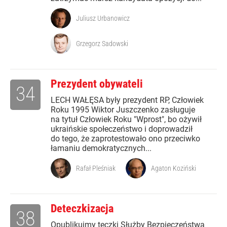
Juliusz Urbanowicz
Grzegorz Sadowski
Prezydent obywateli
34
LECH WAŁĘSA były prezydent RP, Człowiek
Roku 1995 Wiktor Juszczenko zasługuje
na tytuł Człowiek Roku "Wprost", bo ożywił
ukraińskie społeczeństwo i doprowadził
do tego, że zaprotestowało ono przeciwko
łamaniu demokratycznych...
Rafał Pleśniak
Agaton Koziński
Deteczkizacja
38
Opublikujmy teczki Służby Bezpieczeństwa