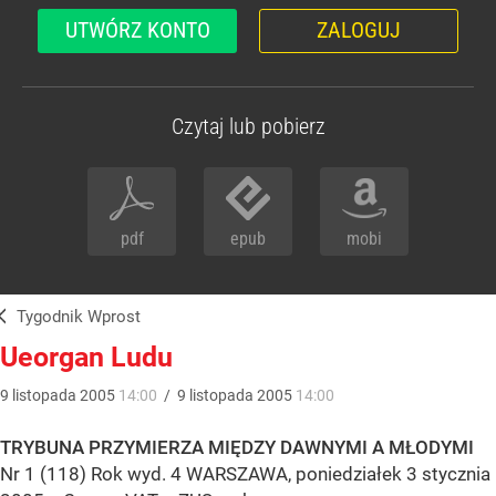
UTWÓRZ KONTO
ZALOGUJ
Czytaj lub pobierz
pdf
epub
mobi
Tygodnik Wprost
Ueorgan Ludu
9
listopada
2005
14:00
/
9
listopada
2005
14:00
TRYBUNA PRZYMIERZA MIĘDZY DAWNYMI A MŁODYMI
Nr 1 (118) Rok wyd. 4 WARSZAWA, poniedziałek 3 stycznia