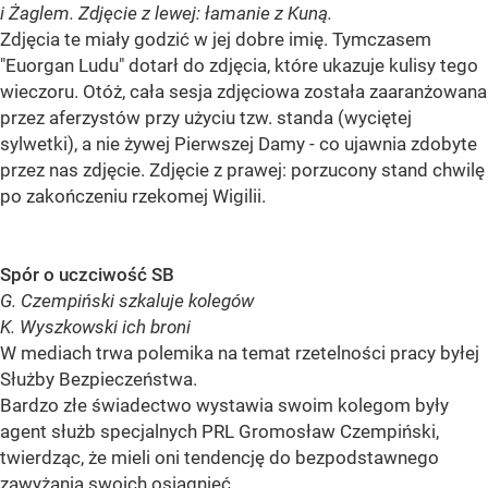
i Żaglem. Zdjęcie z lewej: łamanie z Kuną.
Zdjęcia te miały godzić w jej dobre imię. Tymczasem
"Euorgan Ludu" dotarł do zdjęcia, które ukazuje kulisy tego
wieczoru. Otóż, cała sesja zdjęciowa została zaaranżowana
przez aferzystów przy użyciu tzw. standa (wyciętej
sylwetki), a nie żywej Pierwszej Damy - co ujawnia zdobyte
przez nas zdjęcie. Zdjęcie z prawej: porzucony stand chwilę
po zakończeniu rzekomej Wigilii.
Spór o uczciwość SB
G. Czempiński szkaluje kolegów
K. Wyszkowski ich broni
W mediach trwa polemika na temat rzetelności pracy byłej
Służby Bezpieczeństwa.
Bardzo złe świadectwo wystawia swoim kolegom były
agent służb specjalnych PRL Gromosław Czempiński,
twierdząc, że mieli oni tendencję do bezpodstawnego
zawyżania swoich osiągnięć.