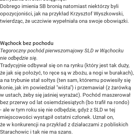
Dobrego imienia SB bronią natomiast niektórzy byli
opozycjoniści, jak na przykład Krzysztof Wyszkowski,
twierdząc, że uczciwie wypełniała ona swoje obowiązki.
Wąchock bez pochodu
Tegoroczny pochód pierwszomajowy SLD w Wąchocku
nie odbędzie się.
Tradycyjnie odbywał się on na rynku (który jest tak duży,
że jak się położyć, to ręce są w zbożu, a nogi w burakach),
a na trybunie stał sołtys (ten sam, któremu powiesiły się
konie, jak im powiedział "wiśta") i przemawiał (z żarówką
w ustach, żeby się jaśniej wyrażać). Pochód maszerował
bez przerwy od lat osiemdziesiątych (bo trafił na rondo)
- ale w tym roku się nie odbędzie, gdyż z SLD w tej
miejscowości wystąpił ostatni członek. Uznał on,
że w konkurencji na przykład z działaczami z pobliskich
Starachowic i tak nie ma szans.