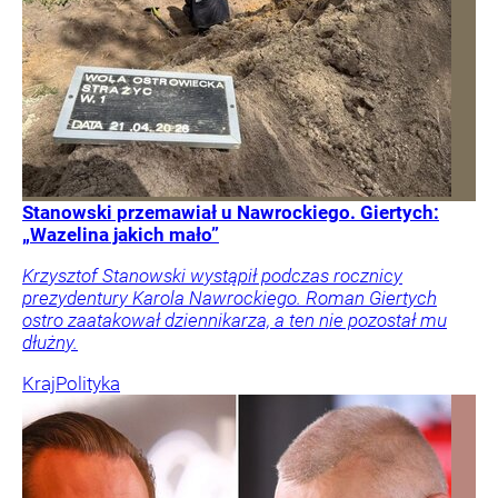
Stanowski przemawiał u Nawrockiego. Giertych:
„Wazelina jakich mało”
Krzysztof Stanowski wystąpił podczas rocznicy
prezydentury Karola Nawrockiego. Roman Giertych
ostro zaatakował dziennikarza, a ten nie pozostał mu
dłużny.
Kraj
Polityka