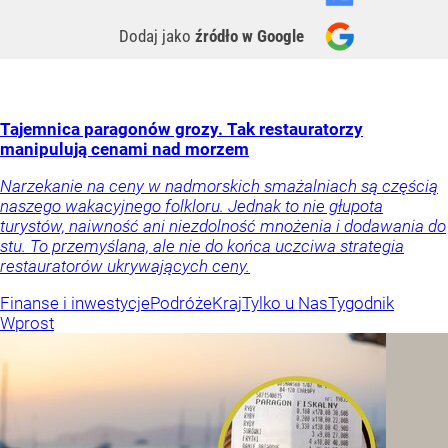
Dodaj jako
źródło w Google
Tajemnica paragonów grozy. Tak restauratorzy
manipulują cenami nad morzem
Narzekanie na ceny w nadmorskich smażalniach są częścią
naszego wakacyjnego folkloru. Jednak to nie głupota
turystów, naiwność ani niezdolność mnożenia i dodawania do
stu. To przemyślana, ale nie do końca uczciwa strategia
restauratorów ukrywających ceny.
Finanse i inwestycje
Podróże
Kraj
Tylko u Nas
Tygodnik
Wprost