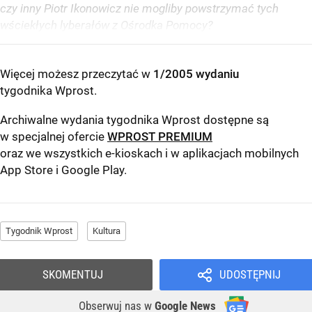
czy inny Piotr Ikonowicz nie mogliby powstrzymać tych
wściekłych lyberałów z Ośrodka Pomocy?
Więcej możesz przeczytać w
1/2005 wydaniu
tygodnika Wprost
.
Archiwalne wydania tygodnika Wprost dostępne są
w specjalnej ofercie
WPROST PREMIUM
oraz we wszystkich e-kioskach i w aplikacjach mobilnych
App Store
i
Google Play
.
Tygodnik Wprost
Kultura
SKOMENTUJ
UDOSTĘPNIJ
Obserwuj nas
w
Google News