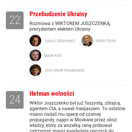
Przebudzenie Ukrainy
22
Rozmowa z WIKTOREM JUSZCZENKĄ,
prezydentem elektem Ukrainy
Juliusz Urbanowicz
Wiktor Bater
Marek Król
Jerzy Marek Nowakowski
Hetman wolności
24
Wiktor Juszczenko był już faszystą, zdrajcą,
agentem CIA, a nawet mesjaszem. To ostatnie
miano nadali mu spece od czarnej
propagandy, najęci w Moskwie przez obóz
władzy, który za wszelką cenę próbował
zatrzymać marsz kandydata opozycji do...