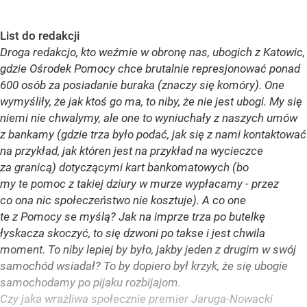
List do redakcji
Droga redakcjo, kto weźmie w obronę nas, ubogich z Katowic,
gdzie Ośrodek Pomocy chce brutalnie represjonować ponad
600 osób za posiadanie buraka (znaczy się komóry). One
wymyśliły, że jak ktoś go ma, to niby, że nie jest ubogi. My się
niemi nie chwalymy, ale one to wyniuchały z naszych umów
z bankamy (gdzie trza było podać, jak się z nami kontaktować
na przykład, jak któren jest na przykład na wycieczce
za granicą) dotyczącymi kart bankomatowych (bo
my te pomoc z takiej dziury w murze wypłacamy - przez
co ona nic społeczeństwo nie kosztuje). A co one
te z Pomocy se myślą? Jak na imprze trza po butelkę
łyskacza skoczyć, to się dzwoni po takse i jest chwila
moment. To niby lepiej by było, jakby jeden z drugim w swój
samochód wsiadał? To by dopiero był krzyk, że się ubogie
samochodamy po pijaku rozbijajom.
Czy jaka wrażliwa społecznie premier Jaruga-Nowacki