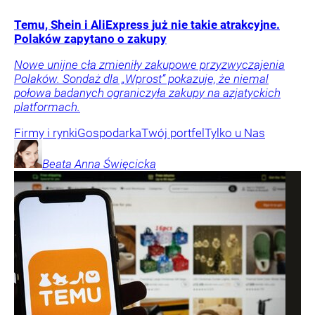
Temu, Shein i AliExpress już nie takie atrakcyjne.
Polaków zapytano o zakupy
Nowe unijne cła zmieniły zakupowe przyzwyczajenia
Polaków. Sondaż dla „Wprost” pokazuje, że niemal
połowa badanych ograniczyła zakupy na azjatyckich
platformach.
Firmy i rynki
Gospodarka
Twój portfel
Tylko u Nas
Beata Anna
Święcicka