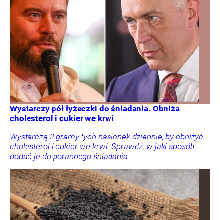
Wystarczy pół łyżeczki do śniadania. Obniża
cholesterol i cukier we krwi
Wystarczą 2 gramy tych nasionek dziennie, by obniżyć
cholesterol i cukier we krwi. Sprawdź, w jaki sposób
dodać je do porannego śniadania