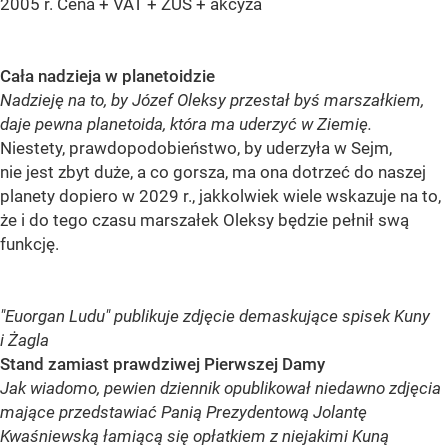
2005 r. Cena + VAT + ZUS + akcyza
Cała nadzieja w planetoidzie
Nadzieję na to, by Józef Oleksy przestał byś marszałkiem,
daje pewna planetoida, która ma uderzyć w Ziemię.
Niestety, prawdopodobieństwo, by uderzyła w Sejm,
nie jest zbyt duże, a co gorsza, ma ona dotrzeć do naszej
planety dopiero w 2029 r., jakkolwiek wiele wskazuje na to,
że i do tego czasu marszałek Oleksy będzie pełnił swą
funkcję.
"Euorgan Ludu" publikuje zdjęcie demaskujące spisek Kuny
i Żagla
Stand zamiast prawdziwej Pierwszej Damy
Jak wiadomo, pewien dziennik opublikował niedawno zdjęcia
mające przedstawiać Panią Prezydentową Jolantę
Kwaśniewską łamiącą się opłatkiem z niejakimi Kuną