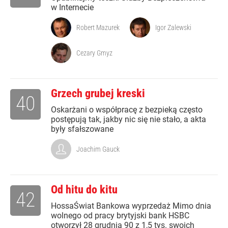
w Internecie
Robert Mazurek
Igor Zalewski
Cezary Gmyz
Grzech grubej kreski
40
Oskarżani o współpracę z bezpieką często
postępują tak, jakby nic się nie stało, a akta
były sfałszowane
Joachim Gauck
Od hitu do kitu
42
HossaŚwiat Bankowa wyprzedaż Mimo dnia
wolnego od pracy brytyjski bank HSBC
otworzył 28 grudnia 90 z 1,5 tys. swoich