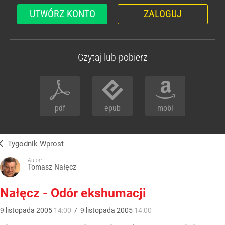
UTWÓRZ KONTO
ZALOGUJ
Czytaj lub pobierz
pdf
epub
mobi
Tygodnik Wprost
Autor:
Tomasz Nałęcz
Nałęcz - Odór ekshumacji
9
listopada
2005
14:00
/
9
listopada
2005
14:00