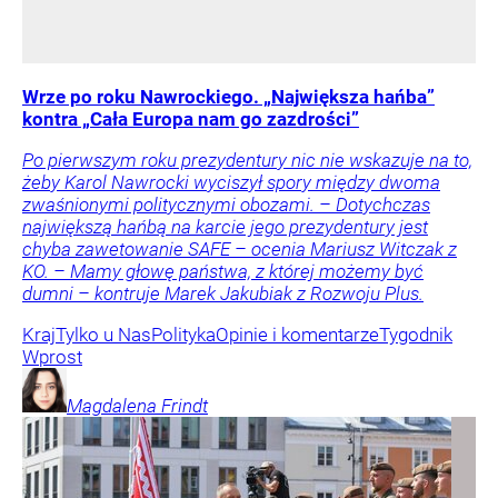
Wrze po roku Nawrockiego. „Największa hańba”
kontra „Cała Europa nam go zazdrości”
Po pierwszym roku prezydentury nic nie wskazuje na to,
żeby Karol Nawrocki wyciszył spory między dwoma
zwaśnionymi politycznymi obozami. – Dotychczas
największą hańbą na karcie jego prezydentury jest
chyba zawetowanie SAFE – ocenia Mariusz Witczak z
KO. – Mamy głowę państwa, z której możemy być
dumni – kontruje Marek Jakubiak z Rozwoju Plus.
Kraj
Tylko u Nas
Polityka
Opinie i komentarze
Tygodnik
Wprost
Magdalena
Frindt