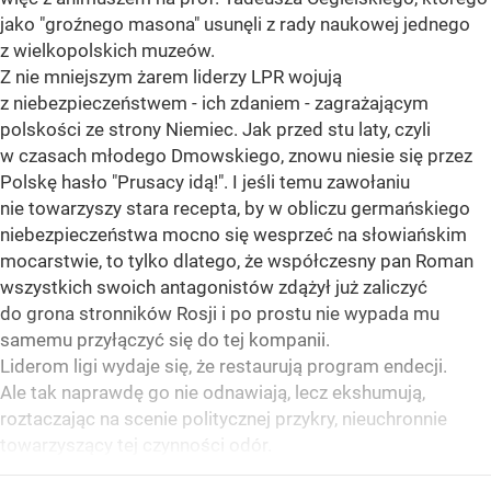
jako "groźnego masona" usunęli z rady naukowej jednego
z wielkopolskich muzeów.
Z nie mniejszym żarem liderzy LPR wojują
z niebezpieczeństwem - ich zdaniem - zagrażającym
polskości ze strony Niemiec. Jak przed stu laty, czyli
w czasach młodego Dmowskiego, znowu niesie się przez
Polskę hasło "Prusacy idą!". I jeśli temu zawołaniu
nie towarzyszy stara recepta, by w obliczu germańskiego
niebezpieczeństwa mocno się wesprzeć na słowiańskim
mocarstwie, to tylko dlatego, że współczesny pan Roman
wszystkich swoich antagonistów zdążył już zaliczyć
do grona stronników Rosji i po prostu nie wypada mu
samemu przyłączyć się do tej kompanii.
Liderom ligi wydaje się, że restaurują program endecji.
Ale tak naprawdę go nie odnawiają, lecz ekshumują,
roztaczając na scenie politycznej przykry, nieuchronnie
towarzyszący tej czynności odór.