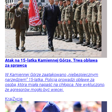
Atak na 15-latka Kamiennej Górze. Trwa obława
za sprawcą
W Kamiennej Górze zaatakowano „niebezpiecznym
narzędziem” 15-latka. Policja prowadzi obławę za
osobą, która miała napaść na chłopca. Nie wykluczono,
że agresorów mogło być więcej.
Kraj
Życie