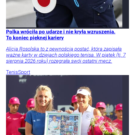
Polka wróciła po udarze i nie kryła wzruszenia.
To koniec pięknej kariery
Alicja Rosolska to z pewnością postać, która zapisała
ważne karty w dziejach polskiego tenisa. W piątek (tj. 7
sierpnia 2026 roku) rozegrała swój ostatni mecz.
Tenis
Sport