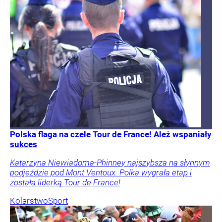
Polska flaga na czele Tour de France! Ależ wspaniały
sukces
Katarzyna Niewiadoma-Phinney najszybsza na słynnym
podjeździe pod Mont Ventoux. Polka wygrała etap i
została liderką Tour de France!
Kolarstwo
Sport