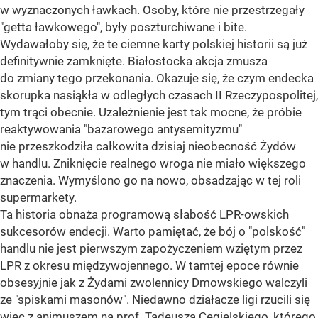
w wyznaczonych ławkach. Osoby, które nie przestrzegały
"getta ławkowego", były poszturchiwane i bite.
Wydawałoby się, że te ciemne karty polskiej historii są już
definitywnie zamknięte. Białostocka akcja zmusza
do zmiany tego przekonania. Okazuje się, że czym endecka
skorupka nasiąkła w odległych czasach II Rzeczypospolitej,
tym trąci obecnie. Uzależnienie jest tak mocne, że próbie
reaktywowania "bazarowego antysemityzmu"
nie przeszkodziła całkowita dzisiaj nieobecność Żydów
w handlu. Zniknięcie realnego wroga nie miało większego
znaczenia. Wymyślono go na nowo, obsadzając w tej roli
supermarkety.
Ta historia obnaża programową słabość LPR-owskich
sukcesorów endecji. Warto pamiętać, że bój o "polskość"
handlu nie jest pierwszym zapożyczeniem wziętym przez
LPR z okresu międzywojennego. W tamtej epoce równie
obsesyjnie jak z Żydami zwolennicy Dmowskiego walczyli
ze "spiskami masonów". Niedawno działacze ligi rzucili się
więc z animuszem na prof. Tadeusza Cegielskiego, którego