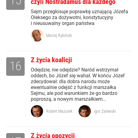
15
czyli Nostradamus dla każdego
Sejm przegłosuje poprawkę uznającą Józefa
Oleksego za dożywotni, konstytucyjny
i nieusuwalny organ państwa
Maciej Rybiński
Z życia koalicji
16
Odejdzie, nie odejdzie? Naród wstrzymał
oddech, bo Józef się wahał. W końcu Józef
zdecydował: dla dobra narodu może
ewentualnie odejść z funkcji marszałka
Sejmu, ale pod warunkiem że go bardzo
poproszą, a nowym marszałkiem...
Robert Mazurek
Igor Zalewski
Z życia opozycji