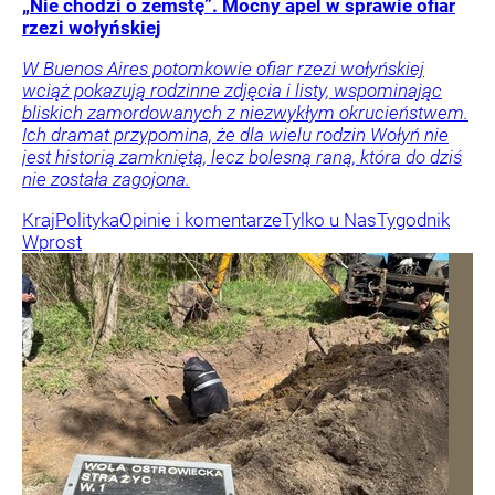
„Nie chodzi o zemstę”. Mocny apel w sprawie ofiar
rzezi wołyńskiej
W Buenos Aires potomkowie ofiar rzezi wołyńskiej
wciąż pokazują rodzinne zdjęcia i listy, wspominając
bliskich zamordowanych z niezwykłym okrucieństwem.
Ich dramat przypomina, że dla wielu rodzin Wołyń nie
jest historią zamkniętą, lecz bolesną raną, która do dziś
nie została zagojona.
Kraj
Polityka
Opinie i komentarze
Tylko u Nas
Tygodnik
Wprost