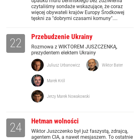
upadku muru berlińskiego bez zdziwienia
czytaliśmy sondaże wskazujące, że coraz
więcej obywateli krajów Europy Środkowej
tęskni za "dobrymi czasami komuny"....
Przebudzenie Ukrainy
22
Rozmowa z WIKTOREM JUSZCZENKĄ,
prezydentem elektem Ukrainy
Juliusz Urbanowicz
Wiktor Bater
Marek Król
Jerzy Marek Nowakowski
Hetman wolności
24
Wiktor Juszczenko był już faszystą, zdrajcą,
agentem CIA, a nawet mesjaszem. To ostatnie