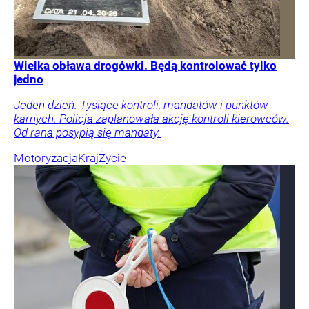
Wielka obława drogówki. Będą kontrolować tylko
jedno
Jeden dzień. Tysiące kontroli, mandatów i punktów
karnych. Policja zaplanowała akcję kontroli kierowców.
Od rana posypią się mandaty.
Motoryzacja
Kraj
Życie