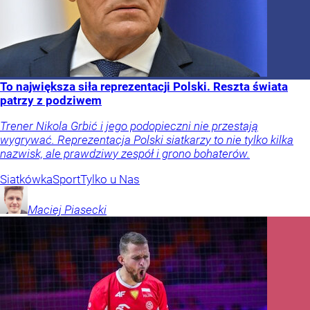
To największa siła reprezentacji Polski. Reszta świata
patrzy z podziwem
Trener Nikola Grbić i jego podopieczni nie przestają
wygrywać. Reprezentacja Polski siatkarzy to nie tylko kilka
nazwisk, ale prawdziwy zespół i grono bohaterów.
Siatkówka
Sport
Tylko u Nas
Maciej
Piasecki