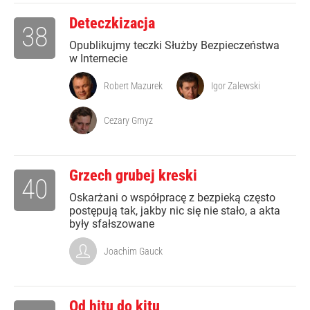
Deteczkizacja
38
Opublikujmy teczki Służby Bezpieczeństwa
w Internecie
Robert Mazurek
Igor Zalewski
Cezary Gmyz
Grzech grubej kreski
40
Oskarżani o współpracę z bezpieką często
postępują tak, jakby nic się nie stało, a akta
były sfałszowane
Joachim Gauck
Od hitu do kitu