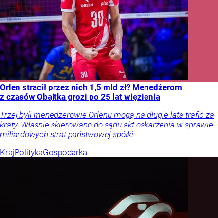
Orlen stracił przez nich 1,5 mld zł? Menedżerom
z czasów Obajtka grozi po 25 lat więzienia
Trzej byli menedżerowie Orlenu mogą na długie lata trafić za
kraty. Właśnie skierowano do sądu akt oskarżenia w sprawie
miliardowych strat państwowej spółki.
Kraj
Polityka
Gospodarka