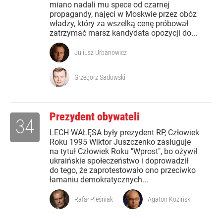
miano nadali mu spece od czarnej
propagandy, najęci w Moskwie przez obóz
władzy, który za wszelką cenę próbował
zatrzymać marsz kandydata opozycji do...
Juliusz Urbanowicz
Grzegorz Sadowski
Prezydent obywateli
34
LECH WAŁĘSA były prezydent RP, Człowiek
Roku 1995 Wiktor Juszczenko zasługuje
na tytuł Człowiek Roku "Wprost", bo ożywił
ukraińskie społeczeństwo i doprowadził
do tego, że zaprotestowało ono przeciwko
łamaniu demokratycznych...
Rafał Pleśniak
Agaton Koziński