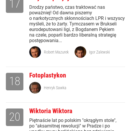
17
Drodzy państwo, czas traktować nas
poważniej! Od dawna piszemy
o narkotycznych skłonnościach LPR i wszyscy
myśleli, że to żarty. Tymczasem w Brukseli
eurodeputowani ligi, z Bogdanem Pękiem
na czele, poparli bardzo liberalną strategię
postępowania...
Robert Mazurek
Igor Zalewski
Fotoplastykon
18
Henryk Sawka
Wiktoria Wiktora
20
Piętnaście lat po polskim "okrągłym stole",
po "aksamitnej rewolucji" w Pradze i po