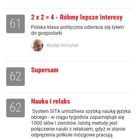
2 x 2 = 4 - Róbmy lepsze interesy
61
Polska klasa polityczna odwraca się tyłem
do gospodarki
Wacław Wilczyński
Supersam
62
Nauka i relaks
62
System SITA umożliwia szybką naukę języka
obcego - w ciągu tygodnia zapamiętuje się
1000 słów i zwrotów. Istotą metody jest
połączenie nauki z relaksem, gdyż w stanie
odprężenia półkule mózgowe pracują