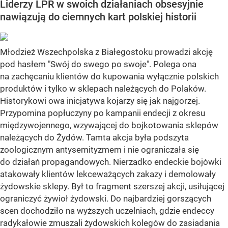
Liderzy LPR w swoich działaniach obsesyjnie
nawiązują do ciemnych kart polskiej historii
Młodzież Wszechpolska z Białegostoku prowadzi akcję
pod hasłem "Swój do swego po swoje". Polega ona
na zachęcaniu klientów do kupowania wyłącznie polskich
produktów i tylko w sklepach należących do Polaków.
Historykowi owa inicjatywa kojarzy się jak najgorzej.
Przypomina popłuczyny po kampanii endecji z okresu
międzywojennego, wzywającej do bojkotowania sklepów
należących do Żydów. Tamta akcja była podszyta
zoologicznym antysemityzmem i nie ograniczała się
do działań propagandowych. Nierzadko endeckie bojówki
atakowały klientów lekceważących zakazy i demolowały
żydowskie sklepy. Był to fragment szerszej akcji, usiłującej
ograniczyć żywioł żydowski. Do najbardziej gorszących
scen dochodziło na wyższych uczelniach, gdzie endeccy
radykałowie zmuszali żydowskich kolegów do zasiadania