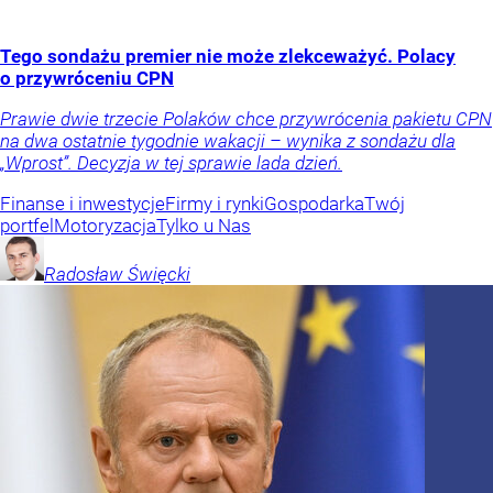
Tego sondażu premier nie może zlekceważyć. Polacy
o przywróceniu CPN
Prawie dwie trzecie Polaków chce przywrócenia pakietu CPN
na dwa ostatnie tygodnie wakacji – wynika z sondażu dla
„Wprost”. Decyzja w tej sprawie lada dzień.
Finanse i inwestycje
Firmy i rynki
Gospodarka
Twój
portfel
Motoryzacja
Tylko u Nas
Radosław
Święcki