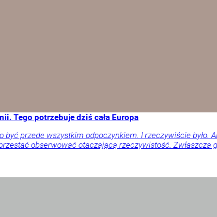
ii. Tego potrzebuje dziś cała Europa
o być przede wszystkim odpoczynkiem. I rzeczywiście było. 
 przestać obserwować otaczającą rzeczywistość. Zwłaszcza gd