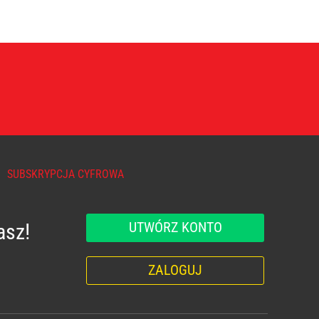
SUBSKRYPCJA CYFROWA
UTWÓRZ KONTO
asz!
ZALOGUJ