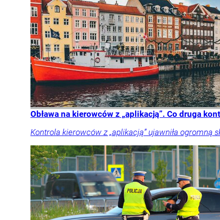
Obława na kierowców z „aplikacją”. Co druga kon
Kontrola kierowców z „aplikacją” ujawniła ogromną 