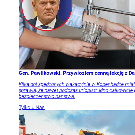
Gen. Pawlikowski: Przywiozłem cenną lekcję z Dan
Kilka dni spędzonych wakacyjnie w Kopenhadze miał
sprawia, że nawet podczas urlopu trudno całkowicie
bezpieczeństwo państwa.
Tylko u Nas