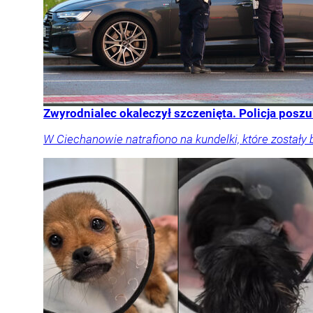
Zwyrodnialec okaleczył szczenięta. Policja posz
W Ciechanowie natrafiono na kundelki, które zostały