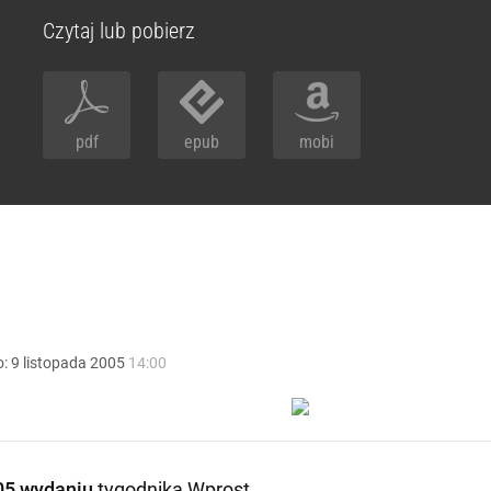
Czytaj lub pobierz
pdf
epub
mobi
o:
9
listopada
2005
14:00
05 wydaniu
tygodnika Wprost
.