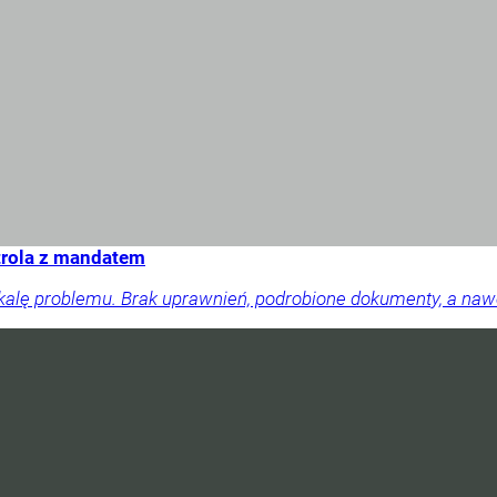
trola z mandatem
skalę problemu. Brak uprawnień, podrobione dokumenty, a na