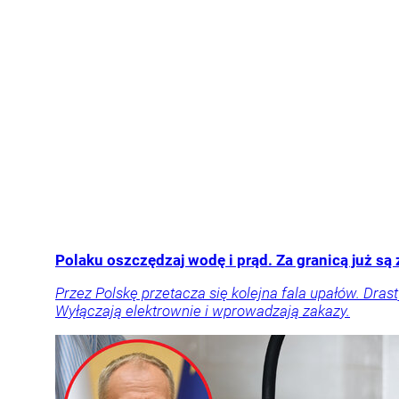
Polaku oszczędzaj wodę i prąd. Za granicą już są
Przez Polskę przetacza się kolejna fala upałów. Dras
Wyłączają elektrownie i wprowadzają zakazy.