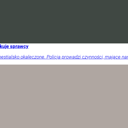
ukuje sprawcy
 bestialsko okaleczone. Policja prowadzi czynności, mające 