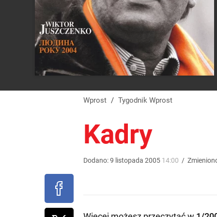
Wprost
/
Tygodnik Wprost
Kadry
Dodano:
9
listopada
2005
14:00
/
Zmienion
Więcej możesz przeczytać w
1/20