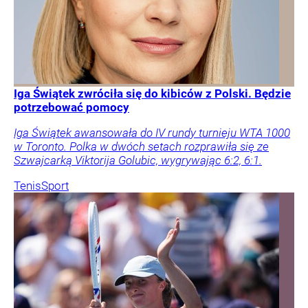
Iga Świątek zwróciła się do kibiców z Polski. Będzie
potrzebować pomocy
Iga Świątek awansowała do IV rundy turnieju WTA 1000
w Toronto. Polka w dwóch setach rozprawiła się ze
Szwajcarką Viktorija Golubic, wygrywając 6:2, 6:1.
Tenis
Sport