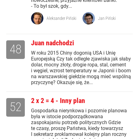
nowoczesne, przyjazne klientowi banki.
- To był szok, gdy...
Aleksander Piński
Jan Piński
Juan nadchodzi
48
W roku 2015 Chiny dogonią USA i Unię
Europejską Czy tak odległe zjawiska jak słaby
dolar, mocny złoty, drogie ropa, stal, cement
i węgiel, wzrost temperatury w Japonii i boom
na warszawskiej giełdzie mogą mieć wspólną
przyczynę? Okazuje się, że...
2 x 2 = 4 - Inny plan
52
Gospodarka nierynkowa i pozornie planowa
była w istocie podporządkowana
zaspokajaniu potrzeb politycznych Gdzie
te czasy, proszę Państwa, kiedy towarzysz
I sekretarz proklamował kolejny plan roczny