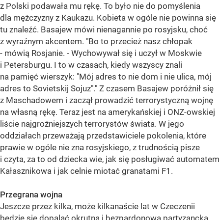
z Polski podawała mu rękę. To było nie do pomyślenia
dla mężczyzny z Kaukazu. Kobieta w ogóle nie powinna się
tu znaleźć. Basajew mówi nienagannie po rosyjsku, choć
z wyraźnym akcentem. "Bo to przecież nasz chłopak
- mówią Rosjanie. - Wychowywał się i uczył w Moskwie
i Petersburgu. I to w czasach, kiedy wszyscy znali
na pamięć wierszyk: "Mój adres to nie dom i nie ulica, mój
adres to Sovietskij Sojuz"." Z czasem Basajew poróżnił się
z Maschadowem i zaczął prowadzić terrorystyczną wojnę
na własną rękę. Teraz jest na amerykańskiej i ONZ-owskiej
liście najgroźniejszych terrorystów świata. W jego
oddziałach przeważają przedstawiciele pokolenia, które
prawie w ogóle nie zna rosyjskiego, z trudnością pisze
i czyta, za to od dziecka wie, jak się posługiwać automatem
Kałasznikowa i jak celnie miotać granatami F1.
Przegrana wojna
Jeszcze przez kilka, może kilkanaście lat w Czeczenii
będzie się dopalać okrutna i bezpardonowa partyzancka