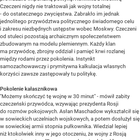
Czeczeni nigdy nie traktowali jak wojny totalnej
- do ostatecznego zwycięstwa. Zabrakło im jednak
jednolitego przywództwa politycznego świadomego celu
i zakresu niezbędnych ustępstw wobec Moskwy. Czeczeni
od stuleci pozostają archaicznym społeczeństwem
zbudowanym na modelu plemiennym. Każdy klan
ma przywódcę, zbrojny oddział i pamięć krwi rozlanej
między rodami przez pokolenia. Instynkt
samozachowawczy i prymitywna kalkulacja własnych
korzyści zawsze zastępowały tu politykę.
Pokolenie kałasznikowa
"Możemy skończyć tę wojnę w 30 minut" - mówił zabity
czeczeński przywódca, wzywając prezydenta Rosji
do rozmów pokojowych. Asłan Maschadow wykształcił się
w sowieckich uczelniach wojskowych, a potem dosłużył się
w sowieckiej armii stopnia pułkownika. Wiedział lepiej
niż ktokolwiek inny w jego otoczeniu, że wojny z Rosją