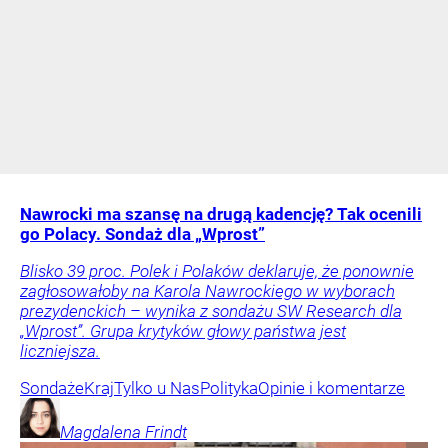
Nawrocki ma szansę na drugą kadencję? Tak ocenili
go Polacy. Sondaż dla „Wprost”
Blisko 39 proc. Polek i Polaków deklaruje, że ponownie
zagłosowałoby na Karola Nawrockiego w wyborach
prezydenckich – wynika z sondażu SW Research dla
„Wprost”. Grupa krytyków głowy państwa jest
liczniejsza.
Sondaże
Kraj
Tylko u Nas
Polityka
Opinie i komentarze
Magdalena
Frindt