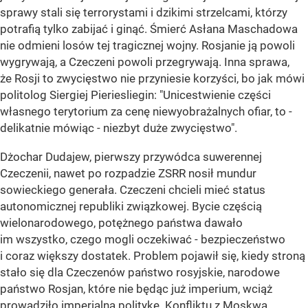
sprawy stali się terrorystami i dzikimi strzelcami, którzy
potrafią tylko zabijać i ginąć. Śmierć Asłana Maschadowa
nie odmieni losów tej tragicznej wojny. Rosjanie ją powoli
wygrywają, a Czeczeni powoli przegrywają. Inna sprawa,
że Rosji to zwycięstwo nie przyniesie korzyści, bo jak mówi
politolog Siergiej Pieriesliegin: "Unicestwienie części
własnego terytorium za cenę niewyobrażalnych ofiar, to -
delikatnie mówiąc - niezbyt duże zwycięstwo".
Dżochar Dudajew, pierwszy przywódca suwerennej
Czeczenii, nawet po rozpadzie ZSRR nosił mundur
sowieckiego generała. Czeczeni chcieli mieć status
autonomicznej republiki związkowej. Bycie częścią
wielonarodowego, potężnego państwa dawało
im wszystko, czego mogli oczekiwać - bezpieczeństwo
i coraz większy dostatek. Problem pojawił się, kiedy stroną
stało się dla Czeczenów państwo rosyjskie, narodowe
państwo Rosjan, które nie będąc już imperium, wciąż
prowadziło imperialną politykę. Konfliktu z Moskwą