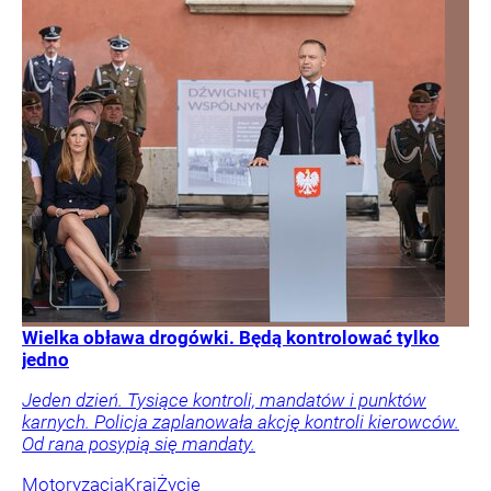
Wielka obława drogówki. Będą kontrolować tylko
jedno
Jeden dzień. Tysiące kontroli, mandatów i punktów
karnych. Policja zaplanowała akcję kontroli kierowców.
Od rana posypią się mandaty.
Motoryzacja
Kraj
Życie