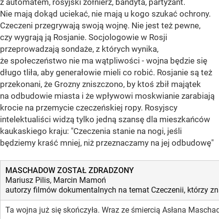
z automatem, rosyjski żołnierz, bandyta, partyzant.
Nie mają dokąd uciekać, nie mają u kogo szukać ochrony.
Czeczeni przegrywają swoją wojnę. Nie jest też pewne,
czy wygrają ją Rosjanie. Socjologowie w Rosji
przeprowadzają sondaże, z których wynika,
że społeczeństwo nie ma wątpliwości - wojna będzie się
długo tliła, aby generałowie mieli co robić. Rosjanie są też
przekonani, że Grozny zniszczono, by ktoś zbił majątek
na odbudowie miasta i że wpływowi moskwianie zarabiają
krocie na przemycie czeczeńskiej ropy. Rosyjscy
intelektualiści widzą tylko jedną szansę dla mieszkańców
kaukaskiego kraju: "Czeczenia stanie na nogi, jeśli
będziemy kraść mniej, niż przeznaczamy na jej odbudowę"
MASCHADOW ZOSTAŁ ZDRADZONY
Mariusz Pilis, Marcin Mamoń
autorzy filmów dokumentalnych na temat Czeczenii, którzy 
Ta wojna już się skończyła. Wraz ze śmiercią Asłana Maschad