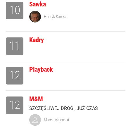
Sawka
10
Henryk Sawka
Kadry
11
Playback
12
M&M
12
SZCZĘŚLIWEJ DROGI, JUŻ CZAS
Marek Majewski