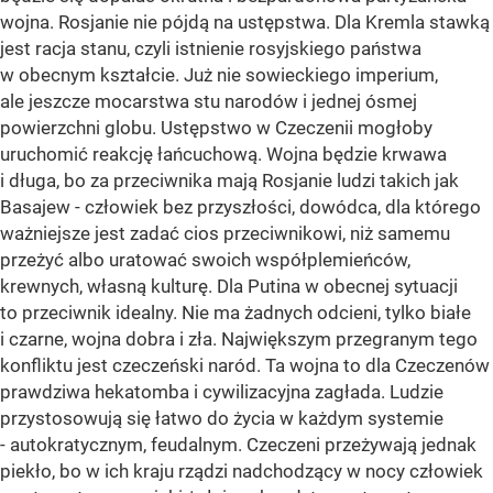
wojna. Rosjanie nie pójdą na ustępstwa. Dla Kremla stawką
jest racja stanu, czyli istnienie rosyjskiego państwa
w obecnym kształcie. Już nie sowieckiego imperium,
ale jeszcze mocarstwa stu narodów i jednej ósmej
powierzchni globu. Ustępstwo w Czeczenii mogłoby
uruchomić reakcję łańcuchową. Wojna będzie krwawa
i długa, bo za przeciwnika mają Rosjanie ludzi takich jak
Basajew - człowiek bez przyszłości, dowódca, dla którego
ważniejsze jest zadać cios przeciwnikowi, niż samemu
przeżyć albo uratować swoich współplemieńców,
krewnych, własną kulturę. Dla Putina w obecnej sytuacji
to przeciwnik idealny. Nie ma żadnych odcieni, tylko białe
i czarne, wojna dobra i zła. Największym przegranym tego
konfliktu jest czeczeński naród. Ta wojna to dla Czeczenów
prawdziwa hekatomba i cywilizacyjna zagłada. Ludzie
przystosowują się łatwo do życia w każdym systemie
- autokratycznym, feudalnym. Czeczeni przeżywają jednak
piekło, bo w ich kraju rządzi nadchodzący w nocy człowiek