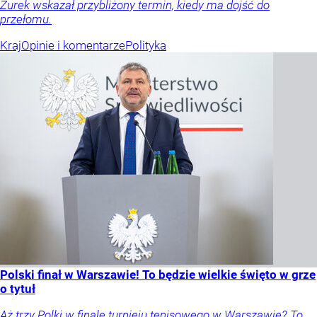
Żurek wskazał przybliżony termin, kiedy ma dojść do
przełomu.
Kraj
Opinie i komentarze
Polityka
Polski finał w Warszawie! To będzie wielkie święto w grze
o tytuł
Aż trzy Polki w finale turnieju tenisowego w Warszawie? To