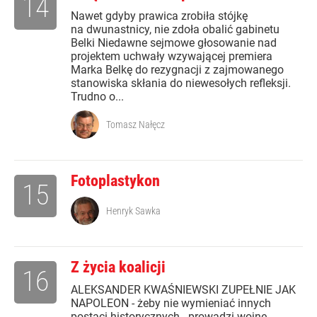
14
Nawet gdyby prawica zrobiła stójkę
na dwunastnicy, nie zdoła obalić gabinetu
Belki Niedawne sejmowe głosowanie nad
projektem uchwały wzywającej premiera
Marka Belkę do rezygnacji z zajmowanego
stanowiska skłania do niewesołych refleksji.
Trudno o...
Tomasz Nałęcz
Fotoplastykon
15
Henryk Sawka
Z życia koalicji
16
ALEKSANDER KWAŚNIEWSKI ZUPEŁNIE JAK
NAPOLEON - żeby nie wymieniać innych
postaci historycznych - prowadzi wojnę