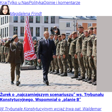
Kraj
Tylko u Nas
Polityka
Opinie i komentarze
Magdalena
Frindt
Żurek o „najczarniejszym scenariuszu” ws. Trybunału
Konstytucyjnego. Wspomniał o „planie B”
W Trybunale Konstytucyjnym wciąż trwa pat. Waldemar