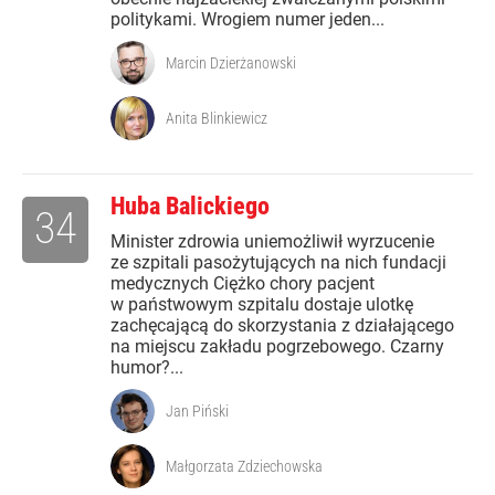
politykami. Wrogiem numer jeden...
Marcin Dzierżanowski
Anita Blinkiewicz
Huba Balickiego
34
Minister zdrowia uniemożliwił wyrzucenie
ze szpitali pasożytujących na nich fundacji
medycznych Ciężko chory pacjent
w państwowym szpitalu dostaje ulotkę
zachęcającą do skorzystania z działającego
na miejscu zakładu pogrzebowego. Czarny
humor?...
Jan Piński
Małgorzata Zdziechowska