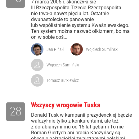
7 marca 2005 r. skończyła się
III Rzeczpospolita Trzecia Rzeczpospolita
nie trwała nawet pięciu lat. Ostatnie
dwunastolecie to panowanie
lub współistnienie systemu Kwaśniewskiego.
Ten system można nazwać olkizmem, bo ma
on w sobie coś...
Jan Piński
Wojciech Sumliński
Wojciech Sumliński
Tomasz Butkiewicz
Wszyscy wrogowie Tuska
28
Donald Tusk w kampanii prezydenckiej będzie
walczył nie tylko z konkurentami, ale też
z dorabianymi mu od 15 lat gębami To nie
Roman Giertych ani bracia Kaczyńscy są
obecnie najzacieklej zwalczanymi polskimi