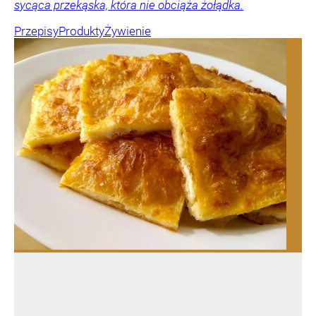
sycąca przekąska, która nie obciąża żołądka.
Przepisy
Produkty
Żywienie