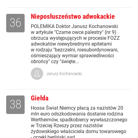
Nieposłuszeństwo adwokackie
36
POLEMIKA Doktor Janusz Kochanowski
w artykule "Czarne owce palestry" (nr 9)
obrzuca występujących w procesie FOZZ
adwokatów niewybrednymi epitetami
w rodzaju "bezczelni, niesubordynowani,
ośmieszający wymiar sprawiedliwości
obrońcy" czy "święte...
Janusz Kochanowski
Giełda
38
Hossa Świat Niemcy płacą za nazistów 20
mln euro odszkodowania dostanie rodzina
Wertheimów, spadkobiercy wywłaszczonego
w Trzeciej Rzeszy przez nazistów
żydowskiego właściciela domu towarowego
- orzekł berliński sąd....