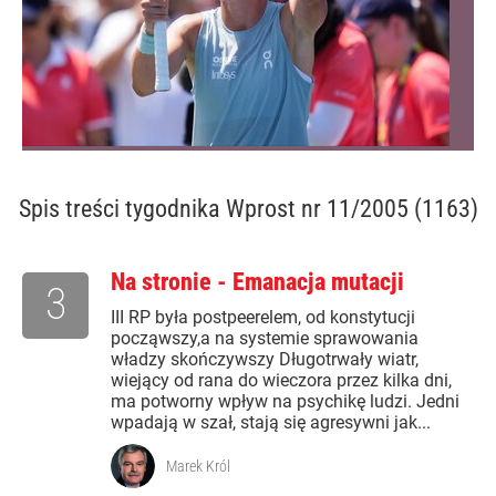
Spis treści
tygodnika Wprost nr 11/2005 (1163)
Na stronie - Emanacja mutacji
3
III RP była postpeerelem, od konstytucji
począwszy,a na systemie sprawowania
władzy skończywszy Długotrwały wiatr,
wiejący od rana do wieczora przez kilka dni,
ma potworny wpływ na psychikę ludzi. Jedni
wpadają w szał, stają się agresywni jak...
Marek Król