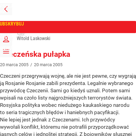
PRZEJDŹ
NA
WPROST
STRONĘ
GŁÓWNĄ
UBSKRYBUJ
Tygodnik Wprost
Autor:
ZALOGUJ
Witold Laskowski
MENU
Czeczeńska pułapka
20
marca
2005
/
20
marca
2005
Czeczeni przegrywają wojnę, ale nie jest pewne, czy wygrają
ją Rosjanie Rosjanie zabili prezydenta. Legalnie wybranego
przywódcę Czeczenii. Sami go kiedyś uznali. Potem sami
wpisali na czoło listy najgroźniejszych terrorystów świata.
Rosyjska polityka wobec niedużego kaukaskiego narodu
to seria tragicznych błędów i haniebnych pacyfikacji.
Nie lepiej jest jednak z Czeczenami. Ich przywódcy
wywołali konflikt, któremu nie potrafili przyporządkować
jasnych celów i jednolitej strategii. Z bojowników słusznej