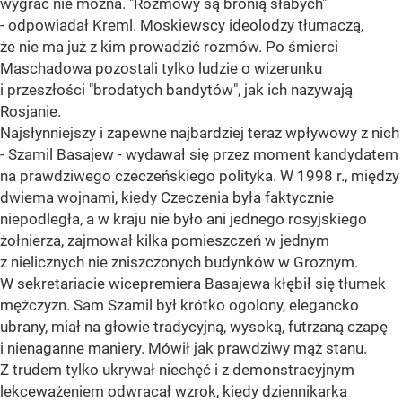
wygrać nie można. "Rozmowy są bronią słabych"
- odpowiadał Kreml. Moskiewscy ideolodzy tłumaczą,
że nie ma już z kim prowadzić rozmów. Po śmierci
Maschadowa pozostali tylko ludzie o wizerunku
i przeszłości "brodatych bandytów", jak ich nazywają
Rosjanie.
Najsłynniejszy i zapewne najbardziej teraz wpływowy z nich
- Szamil Basajew - wydawał się przez moment kandydatem
na prawdziwego czeczeńskiego polityka. W 1998 r., między
dwiema wojnami, kiedy Czeczenia była faktycznie
niepodległa, a w kraju nie było ani jednego rosyjskiego
żołnierza, zajmował kilka pomieszczeń w jednym
z nielicznych nie zniszczonych budynków w Groznym.
W sekretariacie wicepremiera Basajewa kłębił się tłumek
mężczyzn. Sam Szamil był krótko ogolony, elegancko
ubrany, miał na głowie tradycyjną, wysoką, futrzaną czapę
i nienaganne maniery. Mówił jak prawdziwy mąż stanu.
Z trudem tylko ukrywał niechęć i z demonstracyjnym
lekceważeniem odwracał wzrok, kiedy dziennikarka