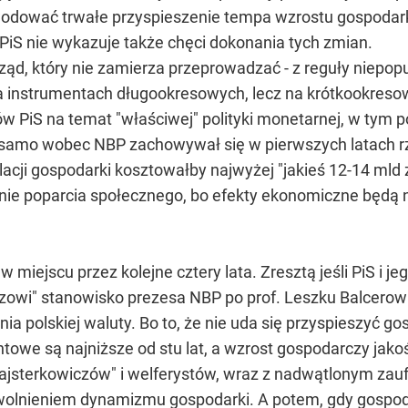
dować trwałe przyspieszenie tempa wzrostu gospodarki na
 PiS nie wykazuje także chęci dokonania tych zmian.
rząd, który nie zamierza przeprowadzać - z reguły niepop
a instrumentach długookresowych, lecz na krótkookresow
rów PiS na temat "właściwej" polityki monetarnej, w tym
ak samo wobec NBP zachowywał się w pierwszych latach r
acji gospodarki kosztowałby najwyżej "jakieś 12-14 mld z
ie poparcia społecznego, bo efekty ekonomiczne będą 
 miejscu przez kolejne cztery lata. Zresztą jeśli PiS i 
wi" stanowisko prezesa NBP po prof. Leszku Balcerowicz
nia polskiej waluty. Bo to, że nie uda się przyspieszyć gos
towe są najniższe od stu lat, a wzrost gospodarczy jako
ajsterkowiczów" i welferystów, wraz z nadwątlonym zauf
wolnieniem dynamizmu gospodarki. A potem, gdy gospod