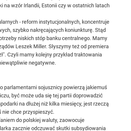
 wzór Irlandii, Estonii czy w ostatnich latach
ularnych - reform instytucjonalnych, koncentruje
ych, szybko nakręcających koniunkturę. Stąd
 potrzeby niskich stóp banku centralnego. Mamy
ządów Leszek Miller. Słyszymy też od premiera
ł". Czyli mamy kolejny przykład traktowania
niewątpliwie negatywne.
jego parlamentarni sojusznicy powierzą jakiemuś
u, być może uda się tej partii doprowadzić
podarki na dłużej niż kilka miesięcy, jest rzeczą
ś nie chce przyspieszyć.
aniem do polskiej waluty, zaowocuje
arka zacznie odczuwać skutki subsydiowania