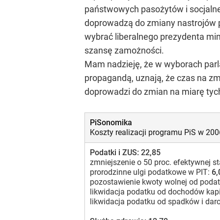
państwowych pasożytów i socjalneg
doprowadzą do zmiany nastrojów p
wybrać liberalnego prezydenta mim
szansę zamożności.
Mam nadzieję, że w wyborach parla
propagandą, uznają, że czas na zmi
doprowadzi do zmian na miarę tych,
PiSonomika
Koszty realizacji programu PiS w 20
Podatki i ZUS: 22,85
zmniejszenie o 50 proc. efektywnej s
prorodzinne ulgi podatkowe w PIT:
6,
pozostawienie kwoty wolnej od podat
likwidacja podatku od dochodów kap
likwidacja podatku od spadków i dar