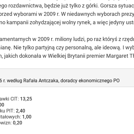
o rozdawnictwa, będzie już tylko z górki. Gorsza sytuac
rzed wyborami w 2009 r. W niedawnych wyborach prezyd
o kampanii zohydzającej wolny rynek, a więc jedyny ustr
mentarnych w 2009 r. miliony ludzi, po raz któryś z rzęd
anę. Nie tylko partyjną czy personalną, ale ideową. I wyb
 jakich dokonała w Wielkiej Brytanii premier Margaret T
06 r. według Rafała Antczaka, doradcy ekonomicznego PO
tawki CIT:
13,25
00
ku PIT:
2,40
itałowych:
1,00
owizn:
0,20