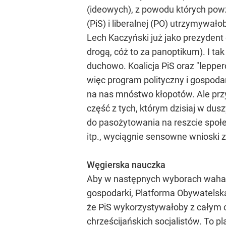
(ideowych), z powodu których powzi
(PiS) i liberalnej (PO) utrzymywał
Lech Kaczyński już jako prezydent
drogą, cóż to za panoptikum). I ta
duchowo. Koalicja PiS oraz "leppe
więc program polityczny i gospodar
na nas mnóstwo kłopotów. Ale przy
część z tych, którym dzisiaj w du
do pasożytowania na reszcie społ
itp., wyciągnie sensowne wnioski z
Węgierska nauczka
Aby w następnych wyborach wahadł
gospodarki, Platforma Obywatelska
że PiS wykorzystywałoby z całym
chrześcijańskich socjalistów. To p