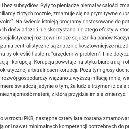
i bez subsydiów. Były to pieniądze niemal w całości z
miliardy złotych rocznie, zmarnuje się na prymitywne 
oim". Na świecie istnieją programy dostosowane do pot
ych doświadczeń nie skorzystano. I dlatego efekty w sto
 socjalistycznej rozrzewni może sojusznika panów Kaczyń
ązania centralistyczne są znacznie kosztowniejsze niż z
a by określić hasłem: "urzędem w problem". I nie dotycz
cją i korupcją. Korupcja powstaje na styku biurokracji i
rokratycznej arbitralności i korupcji. Poza tym głosy do
ozwój gospodarczy wiązano z wyższą inflacją mniej więce
iera świadczą jedynie o tym, że ludzie trzymani z dala 
ieznajomość materii, z którą przyjdzie im się zmierzyć.
go wzrostu PKB, następne cztery lata zostaną zmarnowa
ją oni nawet minimalnych kompetencji potrzebnych do 