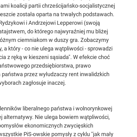
i koalicji partii chrześcijańsko-socjalistycznej
wreszcie została oparta na trwałych podstawach.
u Rydzykowi i Andrzejowi Lepperowi (swoją
łatajstwem, do którego najwyraźniej mu bliżej
 co różnym ciemniakom w duszy gra. Zobaczymy
 a który - co nie ulega wątpliwości - sprowadzi
ia z ręką w kieszeni sąsiada". W efekcie choć
 państwowego przedsiębiorstwa, prawo
 państwa przez wyłudzaczy rent inwalidzkich
wyborach zagłosuje inaczej.
lenników liberalnego państwa i wolnorynkowej
ej alternatywy. Nie ulega bowiem wątpliwości,
 pomysłów ekonomicznych zwycięskich
 wszystkie PiS-owskie pomysły z cyklu "jak mały