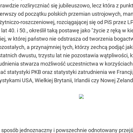
awdzie rozliryczniać się jubileuszowo, lecz która z pun
pierwszy od początku polskich przemian ustrojowych, mam
ożytniczo-roszczeniowej, rozciągającej się od PiS przez 
 40. i 50., określił taką postawę jako "życie z ręką w kie
kiej, w której państwo nie odstrasza od tworzenia bogactw
ozostałych, a przynajmniej tych, którzy zechcą podjąć jak
tatnich dwustu, trzystu lat nie pozostawia wątpliwości,
rudnienia stwarza możliwość uczestnictwa w korzyściach 
 statystyki PKB oraz statystyki zatrudnienia we Francji
tykami USA, Wielkiej Brytanii, Irlandii czy Nowej Zelandi
sposób jednoznaczny i powszechnie odnotowany przejść