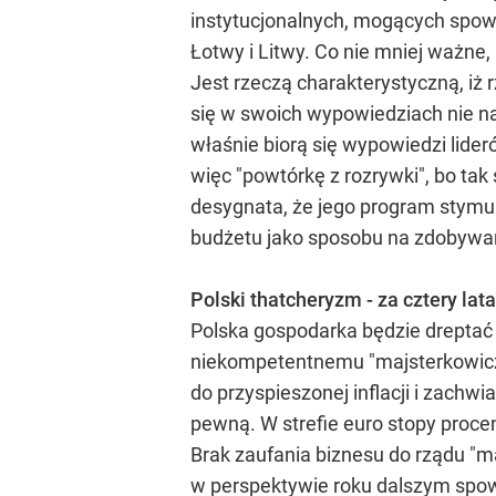
instytucjonalnych, mogących spowo
Łotwy i Litwy. Co nie mniej ważne,
Jest rzeczą charakterystyczną, iż 
się w swoich wypowiedziach nie n
właśnie biorą się wypowiedzi lide
więc "powtórkę z rozrywki", bo t
desygnata, że jego program stymul
budżetu jako sposobu na zdobywan
Polski thatcheryzm - za cztery lata
Polska gospodarka będzie dreptać w
niekompetentnemu "majsterkowiczo
do przyspieszonej inflacji i zachwia
pewną. W strefie euro stopy procen
Brak zaufania biznesu do rządu "m
w perspektywie roku dalszym spo