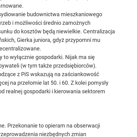
marnowane.
subsydiowanie budownictwa mieszkaniowego
rzeb i możliwości średnio zamożnych
sunku do kosztów będą niewielkie. Centralizacja
skich, Gierka juniora, gdyż przypomni mu
decentralizowane.
y to wyłącznie gospodarki. Nijak ma się
 obywateli (w tym także przedsiębiorców).
chodzące z PiS wskazują na zaściankowość
j na przełomie lat 50. i 60. Z kolei pomysły
od realnej gospodarki i kierowania sektorem
ne. Przekonanie to opieram na obserwacji
przeprowadzenia niezbędnych zmian