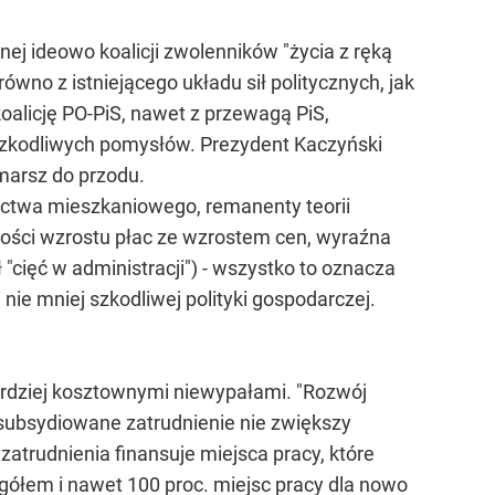
nej ideowo koalicji zwolenników "życia z ręką
wno z istniejącego układu sił politycznych, jak
koalicję PO-PiS, nawet z przewagą PiS,
 szkodliwych pomysłów. Prezydent Kaczyński
marsz do przodu.
nictwa mieszkaniowego, remanenty teorii
iwości wzrostu płac ze wzrostem cen, wyraźna
"cięć w administracji") - wszystko to oznacza
ie mniej szkodliwej polityki gospodarczej.
rdziej kosztownymi niewypałami. "Rozwój
 subsydiowane zatrudnienie nie zwiększy
atrudnienia finansuje miejsca pracy, które
ogółem i nawet 100 proc. miejsc pracy dla nowo