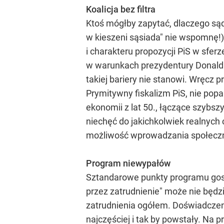
Koalicja bez filtra
Ktoś mógłby zapytać, dlaczego sądz
w kieszeni sąsiada" nie wspomnę!)
i charakteru propozycji PiS w sfer
w warunkach prezydentury Donalda 
takiej bariery nie stanowi. Wręcz
Prymitywny fiskalizm PiS, nie pop
ekonomii z lat 50., łączące szybs
niechęć do jakichkolwiek realnych
możliwość wprowadzania społecznie
Program niewypałów
Sztandarowe punkty programu gosp
przez zatrudnienie" może nie będz
zatrudnienia ogółem. Doświadczenia
najczęściej i tak by powstały. Na 