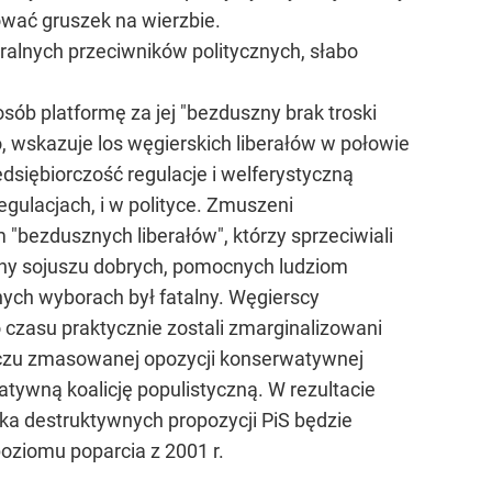
ować gruszek na wierzbie.
uralnych przeciwników politycznych, słabo
sób platformę za jej "bezduszny brak troski
o, wskazuje los węgierskich liberałów w połowie
edsiębiorczość regulacje i welferystyczną
egulacjach, i w polityce. Zmuszeni
bezdusznych liberałów", którzy sprzeciwiali
lny sojuszu dobrych, pomocnych ludziom
nych wyborach był fatalny. Węgierscy
 czasu praktycznie zostali zmarginalizowani
bliczu zmasowanej opozycji konserwatywnej
atywną koalicję populistyczną. W rezultacie
tyka destruktywnych propozycji PiS będzie
poziomu poparcia z 2001 r.