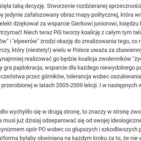
ęła taką decyzję. Stworzenie rozdzieranej sprzecznościam
oby jedynie zafałszowany obraz mapy politycznej, która 
 elekt dziękował za wsparcie Gierkowi juniorowi, księdz
k trzymać! Niech teraz PiS tworzy koalicję z całym tym ta
rów" i "elpeerów" zrodzi okazję do zrealizowania tego,
czy, który (niestety!) wielu w Polsce uważa za zbawienny,
najmniej realizować go będzie koalicja zwolenników "życ
szy gra pajdokracja, wsparcie dla każdego niewydolnego
eczeństwa przez górników, tolerancja wobec oszukiwania
 przerobionej w latach 2005-2009 lekcji. I w następnych 
o wychyliło się w drugą stronę, to znaczy w stronę zwo
 musi już dzisiaj odseparować się od swojej ideologiczn
 cynizmem opór PO wobec co głupszych i szkodliwszych
latforma byłaby obwiniana na każdym kroku za to, że nie