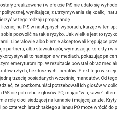
ostały zrealizowane i w efekcie PiS nie udało się wyhod
politycznej, wynikającej z utrzymywania się koalicji nat
ierzyć w tego rodzaju propagandę.
liczniej na PiS w następnych wyborach, karząc w ten spo
sobie pozwolić na takie ryzyko. Jak wielkie jest to ryzyk
stami. Liberałowie albo biernie akceptowali krępujące prz
go partnera, albo stawiali opór, wymuszając korekty i w r
orzystywali to następnie w mediach, pokazując palcem "
jszym emeryturom itp. W rezultacie powstał obraz media
tów i złych, bezdusznych liberałów. Efekt tego w kolej
d jedną trzecią posiadanych wcześniej mandatów. Od tego
wiedzieć, że postkomuniści potrzebowali ich głosów w o
 PiS nie potrzebuje głosów PO, mając "w rękawie" altern
nie rolę cioci siedzącej na kanapie i mającej za złe. Kry
i po czterech latach takiego aliansu PO może wrócić do 