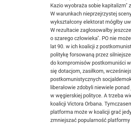
Kazio wyobraża sobie kapitalizm" z
W warunkach nieprzejrzystej sceny 
wykształcony elektorat mógłby uw
W rezultacie zagłosowałby jeszcze 
o szarego człowieka". PO nie może 
lat 90. w ich koalicji z postkomuni
politykę forsowaną przez silniejsze
do kompromisów postkomuniści wyk
się dotacjom, zasiłkom, wcześnie
postkomunistycznych socjaldemokra
liberałowie zdobyli niewiele pona
w węgierskiej polityce. A trzeba 
koalicji Victora Orbana. Tymczasem
platforma może w koalicji grać jedy
zmniejszać popularność platformy 