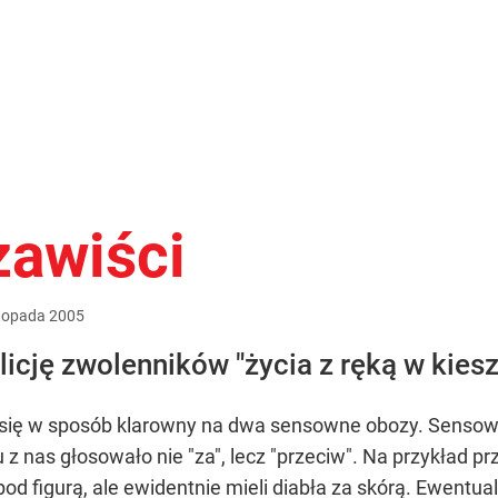
zawiści
stopada
2005
cję zwolenników "życia z ręką w kiesz
a się w sposób klarowny na dwa sensowne obozy. Sensow
u z nas głosowało nie "za", lecz "przeciw". Na przykład
 pod figurą, ale ewidentnie mieli diabła za skórą. Ewentu