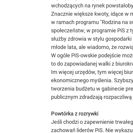
wchodzących na rynek powstałoby 
Znacznie większe kwoty, idące w 
w ramach programu "Rodzina na sw
społeczeństw; w programie PiS z t
służby zdrowia w stylu gospodarki
młode lata, ale wiadomo, że rozwi
W ogóle PiS-owskie podejście możn
to do zapowiadanej walki z biurokra
Im więcej urzędów, tym więcej biu
ekonomicznego myślenia. Szybszy r
tworzenia budżetu w gabinecie prem
publicznym zdradzają rozpaczliwą n
Powtórka z rozrywki
Jeśli chodzi o zapewnienie trwałe
zachowań liderów PiS. Nie wykazu