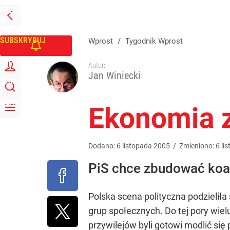
PRZEJDŹ
Udostępnij
0
Skomentuj
NA
WPROST
STRONĘ
GŁÓWNĄ
SUBSKRYBUJ
Wprost
/
Tygodnik Wprost
ZALOGUJ
Autor:
Jan Winiecki
SZUKAJ
MENU
Ekonomia 
Dodano:
6
listopada
2005
/
Zmieniono:
6
li
PiS chce zbudować koali
Polska scena polityczna podzielił
grup społecznych. Do tej pory wiel
przywilejów byli gotowi modlić się