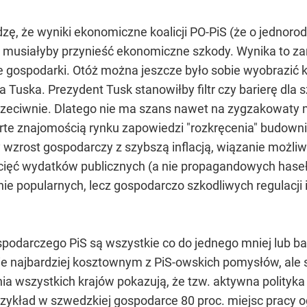
ę, że wyniki ekonomiczne koalicji PO-PiS (że o jednorod
 musiałyby przynieść ekonomiczne szkody. Wynika to zaró
ze gospodarki. Otóż można jeszcze było sobie wyobrazić 
Tuska. Prezydent Tusk stanowiłby filtr czy barierę dla
 przeciwnie. Dlatego nie ma szans nawet na zygzakowaty 
arte znajomością rynku zapowiedzi "rozkręcenia" budow
zy wzrost gospodarczy z szybszą inflacją, wiązanie możl
 cięć wydatków publicznych (a nie propagandowych haseł 
 popularnych, lecz gospodarczo szkodliwych regulacji i n
odarczego PiS są wszystkie co do jednego mniej lub ba
ie najbardziej kosztownym z PiS-owskich pomysłów, ale
 wszystkich krajów pokazują, że tzw. aktywna polityka z
przykład w szwedzkiej gospodarce 80 proc. miejsc pracy 