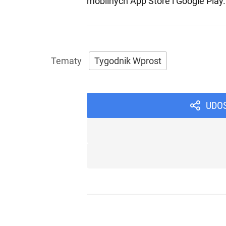
mobilnych
App Store
i
Google Play
.
Tygodnik Wprost
UDO