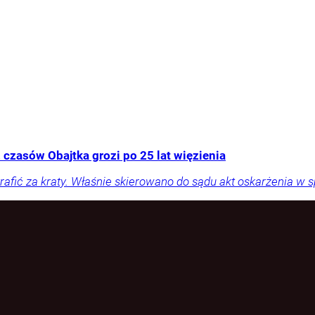
 czasów Obajtka grozi po 25 lat więzienia
rafić za kraty. Właśnie skierowano do sądu akt oskarżenia w 