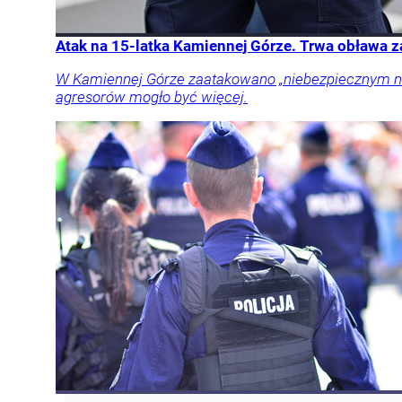
Atak na 15-latka Kamiennej Górze. Trwa obława 
W Kamiennej Górze zaatakowano „niebezpiecznym narz
agresorów mogło być więcej.