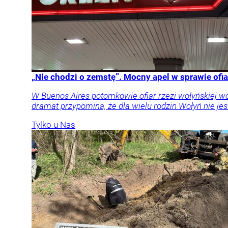
„Nie chodzi o zemstę”. Mocny apel w sprawie ofia
W Buenos Aires potomkowie ofiar rzezi wołyńskiej w
dramat przypomina, że dla wielu rodzin Wołyń nie jest
Tylko u Nas