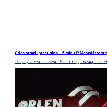
Orlen stracił przez nich 1,5 mld zł? Menedżerom z
Trzej byli menedżerowie Orlenu mogą na długie lata t