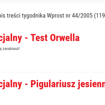
is treści
tygodnika Wprost nr 44/2005 (119
jalny - Test Orwella
ej zarabiasz!
jalny - Pigulariusz jesien