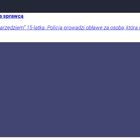
za sprawcą
ędziem” 15-latka. Policja prowadzi obławę za osobą, która 