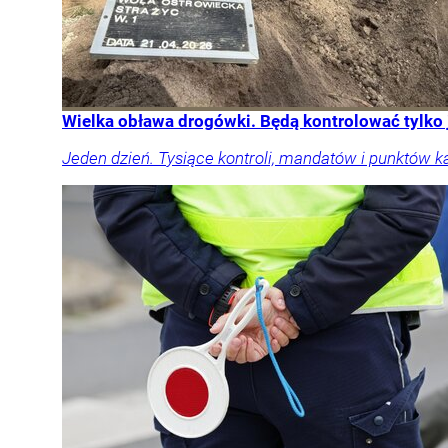
Wielka obława drogówki. Będą kontrolować tylko
Jeden dzień. Tysiące kontroli, mandatów i punktów k