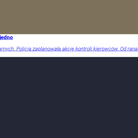
 jedno
arnych. Policja zaplanowała akcję kontroli kierowców. Od rana