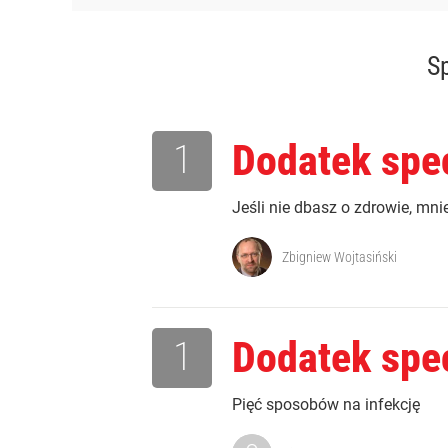
Sp
1
Dodatek spec
Jeśli nie dbasz o zdrowie, mni
Zbigniew Wojtasiński
1
Dodatek spec
Pięć sposobów na infekcję