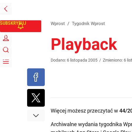
PRZEJDŹ
Udostępnij
0
Skomentuj
NA
WPROST
STRONĘ
GŁÓWNĄ
SUBSKRYBUJ
Wprost
/
Tygodnik Wprost
ZALOGUJ
Playback
SZUKAJ
MENU
Dodano:
6
listopada
2005
/
Zmieniono:
6
li
Więcej możesz przeczytać w
44/2
Archiwalne wydania tygodnika Wpr