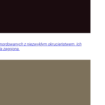
 zamordowanych z niezwykłym okrucieństwem. Ich
ła zagojona.