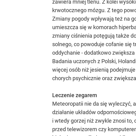
zawiera mniej tlenu. Z kolei wysok
krwotocznego mózgu. Z tego powod
Zmiany pogody wpływają też na goj
umieszcza się w komorach hiperbaryc
zmiany ciśnienia potęgują także d
solnego, co powoduje cofanie się t
oddychanie - dodatkowo zwiększa u
Badania uczonych z Polski, Holandi
więcej osób niż jesienią podejmu
chorych psychicznie oraz zwiększa
Leczenie zegarem
Meteoropatii nie da się wyleczyć,
działanie układów odpornościowego
i wtedy gorzej niż zwykle znosi to
przed telewizorem czy komputerem