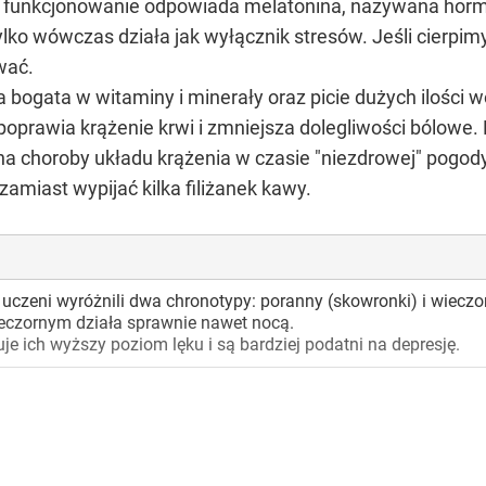
e funkcjonowanie odpowiada melatonina, nazywana horm
tylko wówczas działa jak wyłącznik stresów. Jeśli cierpi
wać.
gata w witaminy i minerały oraz picie dużych ilości wod
prawia krążenie krwi i zmniejsza dolegliwości bólowe. L
na choroby układu krążenia w czasie "niezdrowej" pogod
 zamiast wypijać kilka filiżanek kawy.
 uczeni wyróżnili dwa chronotypy: poranny (skowronki) i wiecz
eczornym działa sprawnie nawet nocą.
je ich wyższy poziom lęku i są bardziej podatni na depresję.