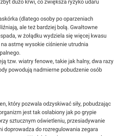
 zbyt dużo krwi, co zwiększa ryzyko udaru
naskórka (dlatego osoby po oparzeniach
liźniają, ale też bardziej bolą. Gwałtowne
 spada, w żołądku wydziela się więcej kwasu
h na astmę wysokie ciśnienie utrudnia
apalnego.
ją tzw. wiatry fenowe, takie jak halny, dwa razy
ogody powodują nadmierne pobudzenie osób
en, który pozwala odzyskiwać siły, pobudzając
ganizm jest tak osłabiony jak po grypie
a przy sztucznym oświetleniu, przesiadywanie
rni doprowadza do rozregulowania zegara