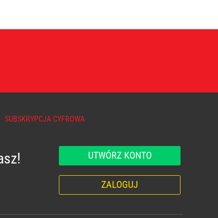
SUBSKRYPCJA CYFROWA
UTWÓRZ KONTO
asz!
ZALOGUJ