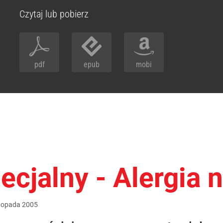
Czytaj lub pobierz
pdf
epub
mobi
cjalny - Alergia 
stopada
2005