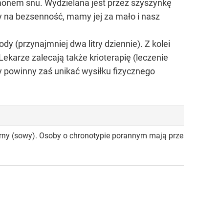
onem snu. Wydzielana jest przez szyszynkę
my na bezsenność, mamy jej za mało i nasz
y (przynajmniej dwa litry dziennie). Z kolei
ekarze zalecają także krioterapię (leczenie
y powinny zaś unikać wysiłku fizycznego
orny (sowy). Osoby o chronotypie porannym mają przesunięty do