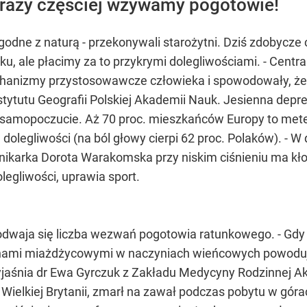
 razy częściej wzywamy pogotowie!
 zgodne z naturą - przekonywali starożytni. Dziś zdobycz
oku, ale płacimy za to przykrymi dolegliwościami. - Centr
chanizmy przystosowawcze człowieka i spowodowały, że 
tytutu Geografii Polskiej Akademii Nauk. Jesienna depre
e samopoczucie. Aż 70 proc. mieszkańców Europy to mete
legliwości (na ból głowy cierpi 62 proc. Polaków). - W 
nikarka Dorota Warakomska przy niskim ciśnieniu ma kło
legliwości, uprawia sport.
dwaja się liczba wezwań pogotowia ratunkowego. - Gdy s
mianami miażdżycowymi w naczyniach wieńcowych powodu
jaśnia dr Ewa Gyrczuk z Zakładu Medycyny Rodzinnej A
Wielkiej Brytanii, zmarł na zawał podczas pobytu w górach