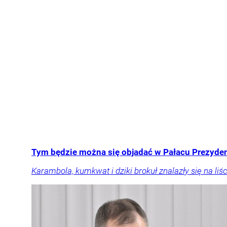
Tym będzie można się objadać w Pałacu Prezyden
Karambola, kumkwat i dziki brokuł znalazły się na 