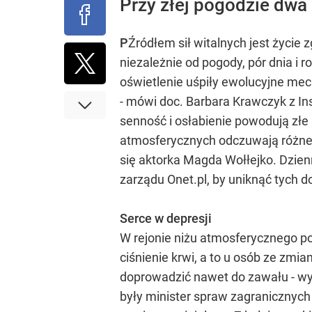
Przy złej pogodzie dwa
P
Źródłem sił witalnych jest życie
niezależnie od pogody, pór dnia i r
oświetlenie uśpiły ewolucyjne me
- mówi doc. Barbara Krawczyk z Ins
senność i osłabienie powodują zł
atmosferycznych odczuwają różne do
się aktorka Magda Wołłejko. Dzien
zarządu Onet.pl, by uniknąć tych do
Serce w depresji
W rejonie niżu atmosferycznego po
ciśnienie krwi, a to u osób ze z
doprowadzić nawet do zawału - wy
były minister spraw zagranicznych 