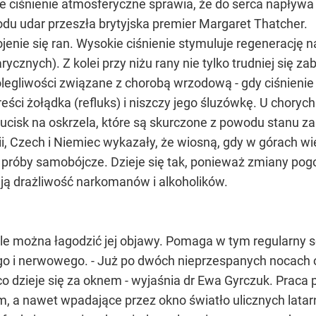
ie ciśnienie atmosferyczne sprawia, że do serca napływa
u udar przeszła brytyjska premier Margaret Thatcher.
enie się ran. Wysokie ciśnienie stymuluje regenerację 
znych). Z kolei przy niżu rany nie tylko trudniej się zab
olegliwości związane z chorobą wrzodową - gdy ciśnienie
reści żołądka (refluks) i niszczy jego śluzówkę. U choryc
cisk na oskrzela, które są skurczone z powodu stanu z
i, Czech i Niemiec wykazały, że wiosną, gdy w górach wie
je próby samobójcze. Dzieje się tak, ponieważ zmiany p
ją drażliwość narkomanów i alkoholików.
 ale można łagodzić jej objawy. Pomaga w tym regularny s
 i nerwowego. - Już po dwóch nieprzespanych nocach or
, co dzieje się za oknem - wyjaśnia dr Ewa Gyrczuk. Prac
, a nawet wpadające przez okno światło ulicznych lata