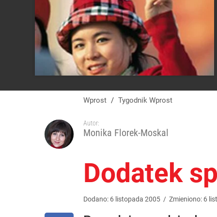
Wprost
/
Tygodnik Wprost
Autor:
Monika Florek-Moskal
Dodatek spe
Dodano:
6
listopada
2005
/
Zmieniono:
6
li