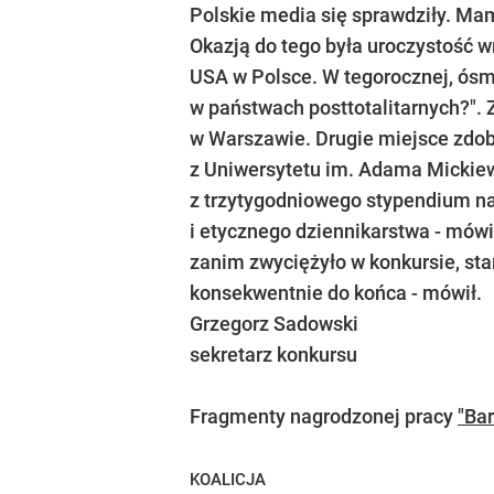
Polskie media się sprawdziły. Mam
Okazją do tego była uroczystość 
USA w Polsce. W tegorocznej, ósme
w państwach posttotalitarnych?". 
w Warszawie. Drugie miejsce zdoby
z Uniwersytetu im. Adama Mickiewi
z trzytygodniowego stypendium na
i etycznego dziennikarstwa - mówił
zanim zwyciężyło w konkursie, sta
konsekwentnie do końca - mówił.
Grzegorz Sadowski
sekretarz konkursu
Fragmenty nagrodzonej pracy
"Ba
KOALICJA