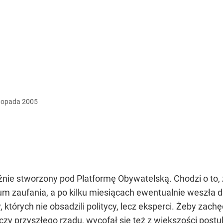
stopada
2005
źnie stworzony pod Platformę Obywatelską. Chodzi o to, 
zaufania, a po kilku miesiącach ewentualnie weszła d
 których nie obsadzili politycy, lecz eksperci. Żeby zac
przyszłego rządu, wycofał się też z większości postula