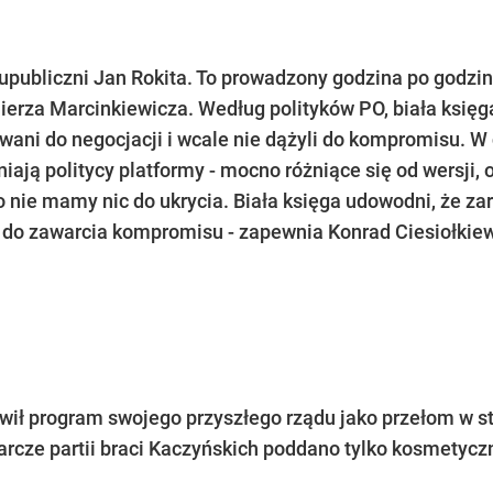
upubliczni Jan Rokita. To prowadzony godzina po godzin
ierza Marcinkiewicza. Według polityków PO, biała księ
towani do negocjacji i wcale nie dążyli do kompromisu. 
niają politycy platformy - mocno różniące się od wersji, 
 nie mamy nic do ukrycia. Biała księga udowodni, że zar
 do zawarcia kompromisu - zapewnia Konrad Ciesiołkiew
wił program swojego przyszłego rządu jako przełom w s
arcze partii braci Kaczyńskich poddano tylko kosmety