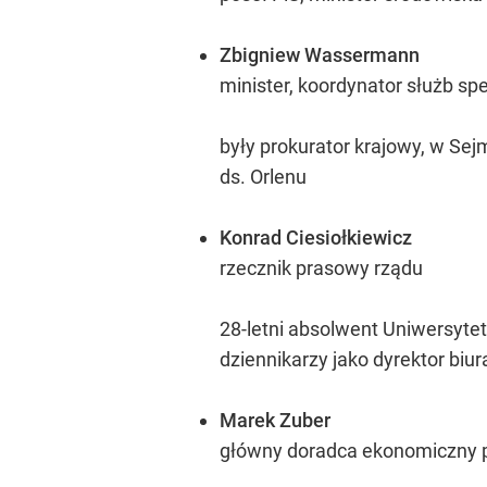
Zbigniew Wassermann
minister, koordynator służb sp
były prokurator krajowy, w Sej
ds. Orlenu
Konrad Ciesiołkiewicz
rzecznik prasowy rządu
28-letni absolwent Uniwersyte
dziennikarzy jako dyrektor biu
Marek Zuber
główny doradca ekonomiczny 