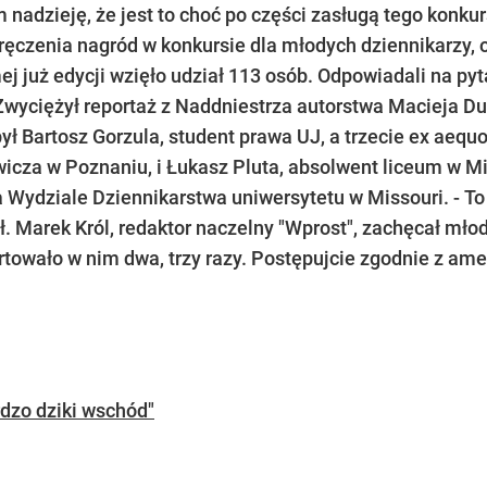
 nadzieję, że jest to choć po części zasługą tego konk
wręczenia nagród w konkursie dla młodych dziennikarzy
j już edycji wzięło udział 113 osób. Odpowiadali na py
Zwyciężył reportaż z Naddniestrza autorstwa Macieja Du
ł Bartosz Gorzula, student prawa UJ, a trzecie ex aequ
cza w Poznaniu, i Łukasz Pluta, absolwent liceum w Mi
 Wydziale Dziennikarstwa uniwersytetu w Missouri. - T
. Marek Król, redaktor naczelny "Wprost", zachęcał młod
rtowało w nim dwa, trzy razy. Postępujcie zgodnie z ame
rdzo dziki wschód"