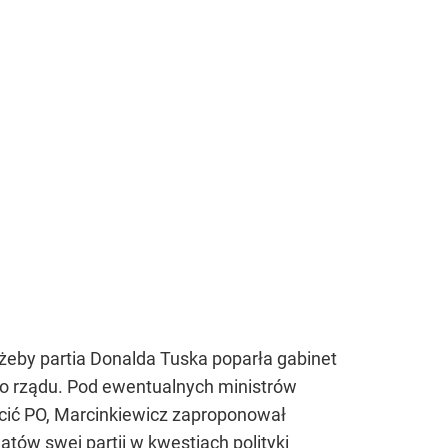
żeby partia Donalda Tuska poparła gabinet
o rządu. Pod ewentualnych ministrów
hęcić PO, Marcinkiewicz zaproponował
tów swej partii w kwestiach polityki