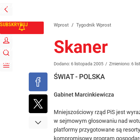
PRZEJDŹ
Udostępnij
0
Skomentuj
NA
WPROST
STRONĘ
GŁÓWNĄ
SUBSKRYBUJ
Wprost
/
Tygodnik Wprost
ZALOGUJ
Skaner
SZUKAJ
MENU
Dodano:
6
listopada
2005
/
Zmieniono:
6
li
ŚWIAT - POLSKA
Gabinet Marcinkiewicza
Mniejszościowy rząd PiS jest wyra
w sejmowym głosowaniu nad wotum 
platformy przygotowane są resorty,
kompromisowy program gospodarczy 