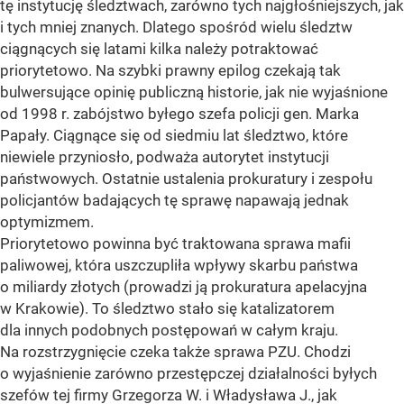
tę instytucję śledztwach, zarówno tych najgłośniejszych, jak
i tych mniej znanych. Dlatego spośród wielu śledztw
ciągnących się latami kilka należy potraktować
priorytetowo. Na szybki prawny epilog czekają tak
bulwersujące opinię publiczną historie, jak nie wyjaśnione
od 1998 r. zabójstwo byłego szefa policji gen. Marka
Papały. Ciągnące się od siedmiu lat śledztwo, które
niewiele przyniosło, podważa autorytet instytucji
państwowych. Ostatnie ustalenia prokuratury i zespołu
policjantów badających tę sprawę napawają jednak
optymizmem.
Priorytetowo powinna być traktowana sprawa mafii
paliwowej, która uszczupliła wpływy skarbu państwa
o miliardy złotych (prowadzi ją prokuratura apelacyjna
w Krakowie). To śledztwo stało się katalizatorem
dla innych podobnych postępowań w całym kraju.
Na rozstrzygnięcie czeka także sprawa PZU. Chodzi
o wyjaśnienie zarówno przestępczej działalności byłych
szefów tej firmy Grzegorza W. i Władysława J., jak