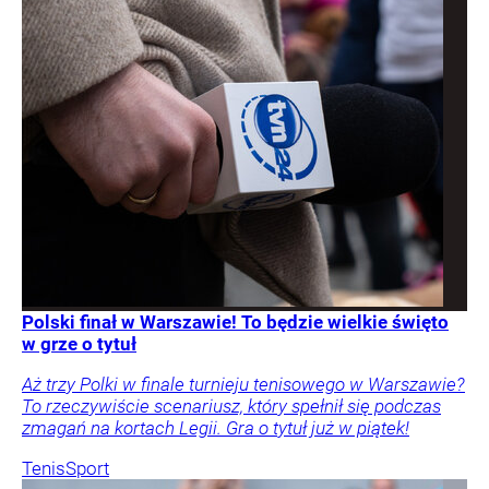
Polski finał w Warszawie! To będzie wielkie święto
w grze o tytuł
Aż trzy Polki w finale turnieju tenisowego w Warszawie?
To rzeczywiście scenariusz, który spełnił się podczas
zmagań na kortach Legii. Gra o tytuł już w piątek!
Tenis
Sport