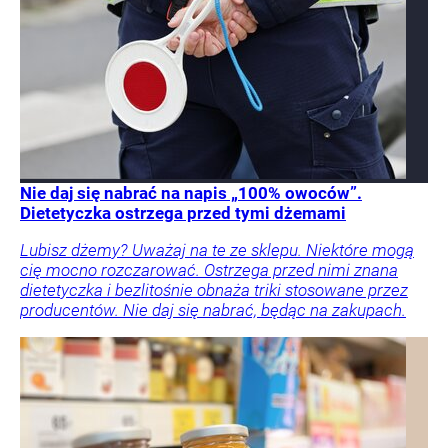
Nie daj się nabrać na napis „100% owoców”.
Dietetyczka ostrzega przed tymi dżemami
Lubisz dżemy? Uważaj na te ze sklepu. Niektóre mogą
cię mocno rozczarować. Ostrzega przed nimi znana
dietetyczka i bezlitośnie obnaża triki stosowane przez
producentów. Nie daj się nabrać, będąc na zakupach.