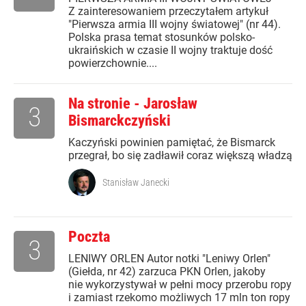
Z zainteresowaniem przeczytałem artykuł
"Pierwsza armia III wojny światowej" (nr 44).
Polska prasa temat stosunków polsko-
ukraińskich w czasie II wojny traktuje dość
powierzchownie....
Na stronie - Jarosław
3
Bismarckczyński
Kaczyński powinien pamiętać, że Bismarck
przegrał, bo się zadławił coraz większą władzą
Stanisław Janecki
Poczta
3
LENIWY ORLEN Autor notki "Leniwy Orlen"
(Giełda, nr 42) zarzuca PKN Orlen, jakoby
nie wykorzystywał w pełni mocy przerobu ropy
i zamiast rzekomo możliwych 17 mln ton ropy