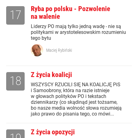
Ryba po polsku - Pozwolenie
17
na walenie
Liderzy PO mają tylko jedną wadę - nie są
politykami w arystotelesowskim rozumieniu
tego bytu
Maciej Rybiński
Z życia koalicji
18
WSZYSCY RZUCILI SIĘ NA KOALICJĘ PiS
i Samoobrony, która na razie istnieje
w głowach polityków PO i tekstach
dziennikarzy (co skądinąd jest tożsame,
bo nasze media wolność słowa rozumieją
jako prawo do pisania tego, co mówi...
Z życia opozycji