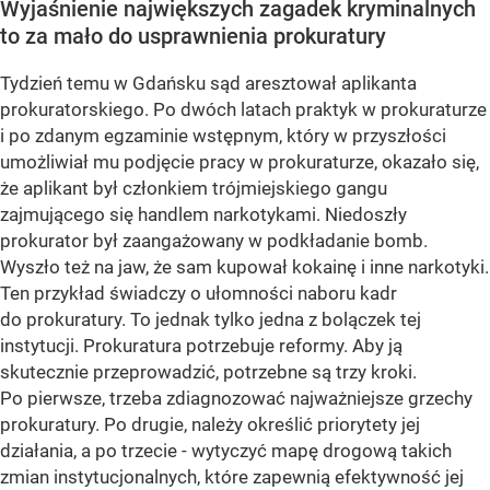
Wyjaśnienie największych zagadek kryminalnych
to za mało do usprawnienia prokuratury
Tydzień temu w Gdańsku sąd aresztował aplikanta
prokuratorskiego. Po dwóch latach praktyk w prokuraturze
i po zdanym egzaminie wstępnym, który w przyszłości
umożliwiał mu podjęcie pracy w prokuraturze, okazało się,
że aplikant był członkiem trójmiejskiego gangu
zajmującego się handlem narkotykami. Niedoszły
prokurator był zaangażowany w podkładanie bomb.
Wyszło też na jaw, że sam kupował kokainę i inne narkotyki.
Ten przykład świadczy o ułomności naboru kadr
do prokuratury. To jednak tylko jedna z bolączek tej
instytucji. Prokuratura potrzebuje reformy. Aby ją
skutecznie przeprowadzić, potrzebne są trzy kroki.
Po pierwsze, trzeba zdiagnozować najważniejsze grzechy
prokuratury. Po drugie, należy określić priorytety jej
działania, a po trzecie - wytyczyć mapę drogową takich
zmian instytucjonalnych, które zapewnią efektywność jej