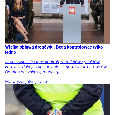
Wielka obława drogówki. Będą kontrolować tylko
jedno
Jeden dzień. Tysiące kontroli, mandatów i punktów
karnych. Policja zaplanowała akcję kontroli kierowców.
Od rana posypią się mandaty.
Motoryzacja
Kraj
Życie