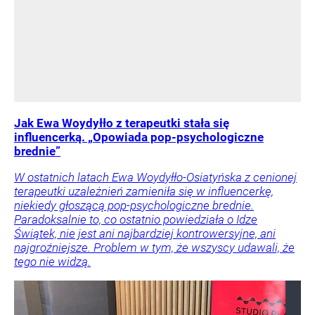
Jak Ewa Woydyłło z terapeutki stała się
influencerką. „Opowiada pop-psychologiczne
brednie”
W ostatnich latach Ewa Woydyłło-Osiatyńska z cenionej
terapeutki uzależnień zamieniła się w influencerkę,
niekiedy głoszącą pop-psychologiczne brednie.
Paradoksalnie to, co ostatnio powiedziała o Idze
Świątek, nie jest ani najbardziej kontrowersyjne, ani
najgroźniejsze. Problem w tym, że wszyscy udawali, że
tego nie widzą.