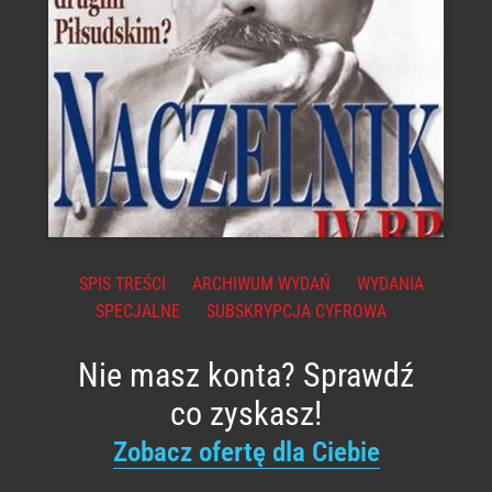
SPIS TREŚCI
ARCHIWUM WYDAŃ
WYDANIA
SPECJALNE
SUBSKRYPCJA CYFROWA
Nie masz konta? Sprawdź
co zyskasz!
Zobacz ofertę dla Ciebie