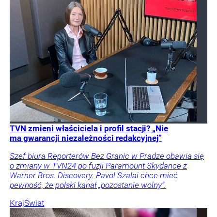
TVN zmieni właściciela i profil stacji? „Nie
ma gwarancji niezależności redakcyjnej”
Szef biura Reporterów Bez Granic w Pradze obawia się
o zmiany w TVN24 po fuzji Paramount Skydance z
Warner Bros. Discovery. Pavol Szalai chce mieć
pewność, że polski kanał „pozostanie wolny”.
Kraj
Świat