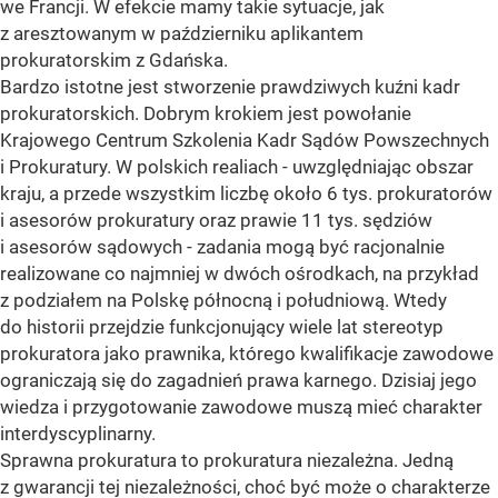
we Francji. W efekcie mamy takie sytuacje, jak
z aresztowanym w październiku aplikantem
prokuratorskim z Gdańska.
Bardzo istotne jest stworzenie prawdziwych kuźni kadr
prokuratorskich. Dobrym krokiem jest powołanie
Krajowego Centrum Szkolenia Kadr Sądów Powszechnych
i Prokuratury. W polskich realiach - uwzględniając obszar
kraju, a przede wszystkim liczbę około 6 tys. prokuratorów
i asesorów prokuratury oraz prawie 11 tys. sędziów
i asesorów sądowych - zadania mogą być racjonalnie
realizowane co najmniej w dwóch ośrodkach, na przykład
z podziałem na Polskę północną i południową. Wtedy
do historii przejdzie funkcjonujący wiele lat stereotyp
prokuratora jako prawnika, którego kwalifikacje zawodowe
ograniczają się do zagadnień prawa karnego. Dzisiaj jego
wiedza i przygotowanie zawodowe muszą mieć charakter
interdyscyplinarny.
Sprawna prokuratura to prokuratura niezależna. Jedną
z gwarancji tej niezależności, choć być może o charakterze