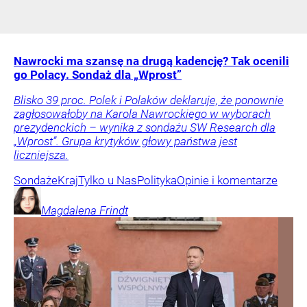
Nawrocki ma szansę na drugą kadencję? Tak ocenili
go Polacy. Sondaż dla „Wprost”
Blisko 39 proc. Polek i Polaków deklaruje, że ponownie
zagłosowałoby na Karola Nawrockiego w wyborach
prezydenckich – wynika z sondażu SW Research dla
„Wprost”. Grupa krytyków głowy państwa jest
liczniejsza.
Sondaże
Kraj
Tylko u Nas
Polityka
Opinie i komentarze
Magdalena
Frindt