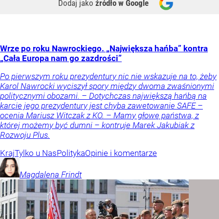
Dodaj jako
źródło w Google
Wrze po roku Nawrockiego. „Największa hańba” kontra
„Cała Europa nam go zazdrości”
Po pierwszym roku prezydentury nic nie wskazuje na to, żeby
Karol Nawrocki wyciszył spory między dwoma zwaśnionymi
politycznymi obozami. – Dotychczas największą hańbą na
karcie jego prezydentury jest chyba zawetowanie SAFE –
ocenia Mariusz Witczak z KO. – Mamy głowę państwa, z
której możemy być dumni – kontruje Marek Jakubiak z
Rozwoju Plus.
Kraj
Tylko u Nas
Polityka
Opinie i komentarze
Magdalena
Frindt