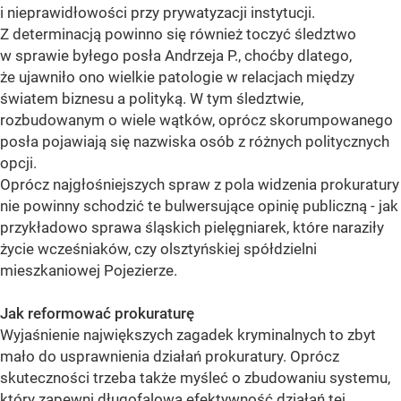
i nieprawidłowości przy prywatyzacji instytucji.
Z determinacją powinno się również toczyć śledztwo
w sprawie byłego posła Andrzeja P., choćby dlatego,
że ujawniło ono wielkie patologie w relacjach między
światem biznesu a polityką. W tym śledztwie,
rozbudowanym o wiele wątków, oprócz skorumpowanego
posła pojawiają się nazwiska osób z różnych politycznych
opcji.
Oprócz najgłośniejszych spraw z pola widzenia prokuratury
nie powinny schodzić te bulwersujące opinię publiczną - jak
przykładowo sprawa śląskich pielęgniarek, które naraziły
życie wcześniaków, czy olsztyńskiej spółdzielni
mieszkaniowej Pojezierze.
Jak reformować prokuraturę
Wyjaśnienie największych zagadek kryminalnych to zbyt
mało do usprawnienia działań prokuratury. Oprócz
skuteczności trzeba także myśleć o zbudowaniu systemu,
który zapewni długofalową efektywność działań tej