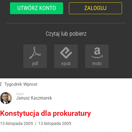
UTWÓRZ KONTO
ZALOGUJ
Czytaj lub pobierz
pdf
epub
mobi
Tygodnik Wprost
Autor:
Janusz Kaczmarek
Konstytucja dla prokuratury
13
listopada
2005
/
13
listopada
2005