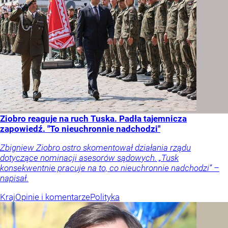
Ziobro reaguje na ruch Tuska. Padła tajemnicza
zapowiedź. "To nieuchronnie nadchodzi"
Zbigniew Ziobro ostro skomentował działania rządu
dotyczące nominacji asesorów sądowych. „Tusk
konsekwentnie pracuje na to, co nieuchronnie nadchodzi” –
napisał.
Kraj
Opinie i komentarze
Polityka