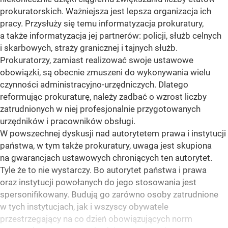
prokuratorskich. Ważniejsza jest lepsza organizacja ich
pracy. Przysłuży się temu informatyzacja prokuratury,
a także informatyzacja jej partnerów: policji, służb celnych
i skarbowych, straży granicznej i tajnych służb.
Prokuratorzy, zamiast realizować swoje ustawowe
obowiązki, są obecnie zmuszeni do wykonywania wielu
czynności administracyjno-urzędniczych. Dlatego
reformując prokuraturę, należy zadbać o wzrost liczby
zatrudnionych w niej profesjonalnie przygotowanych
urzędników i pracowników obsługi.
W powszechnej dyskusji nad autorytetem prawa i instytucji
państwa, w tym także prokuratury, uwaga jest skupiona
na gwarancjach ustawowych chroniących ten autorytet.
Tyle że to nie wystarczy. Bo autorytet państwa i prawa
oraz instytucji powołanych do jego stosowania jest
spersonifikowany. Budują go zarówno osoby zatrudnione
w tych instytucjach, jak i wszyscy obywatele
przestrzegający na co dzień obowiązujących norm