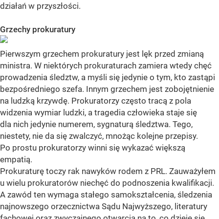
działań w przyszłości.
Grzechy prokuratury
Pierwszym grzechem prokuratury jest lęk przed zmianą
ministra. W niektórych prokuraturach zamiera wtedy chęć
prowadzenia śledztw, a myśli się jedynie o tym, kto zastąpi
bezpośredniego szefa. Innym grzechem jest zobojętnienie
na ludzką krzywdę. Prokuratorzy często tracą z pola
widzenia wymiar ludzki, a tragedia człowieka staje się
dla nich jedynie numerem, sygnaturą śledztwa. Tego,
niestety, nie da się zwalczyć, mnożąc kolejne przepisy.
Po prostu prokuratorzy winni się wykazać większą
empatią.
Prokuraturę toczy rak nawyków rodem z PRL. Zauważyłem
u wielu prokuratorów niechęć do podnoszenia kwalifikacji.
A zawód ten wymaga stałego samokształcenia, śledzenia
najnowszego orzecznictwa Sądu Najwyższego, literatury
fachowej oraz zwyczajnego otwarcia na to, co dzieje się