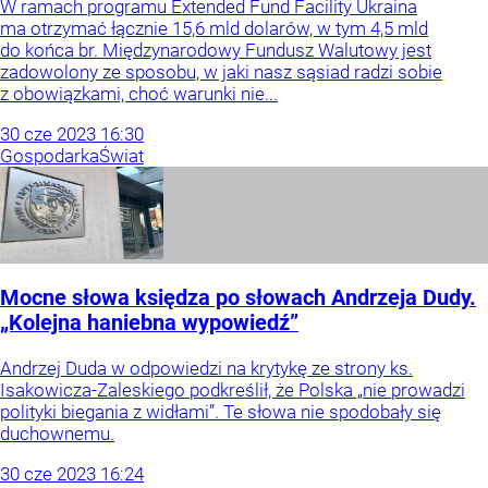
W ramach programu Extended Fund Facility Ukraina
ma otrzymać łącznie 15,6 mld dolarów, w tym 4,5 mld
do końca br. Międzynarodowy Fundusz Walutowy jest
zadowolony ze sposobu, w jaki nasz sąsiad radzi sobie
z obowiązkami, choć warunki nie...
30
cze
2023
16:30
Gospodarka
Świat
Mocne słowa księdza po słowach Andrzeja Dudy.
„Kolejna haniebna wypowiedź”
Andrzej Duda w odpowiedzi na krytykę ze strony ks.
Isakowicza-Zaleskiego podkreślił, że Polska „nie prowadzi
polityki biegania z widłami”. Te słowa nie spodobały się
duchownemu.
30
cze
2023
16:24