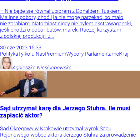
– Nie będę się równał ubiorem z Donaldem Tuskiem.
Ma inne pobory, choć i ja nie mogę narzekać, bo mało
nie zarabiam. Natomiast nigdy nie byłem ekstrawagancki,
jeśli chodzi o dobór butów, marek. Raczej korzystam
z polskiej produkcji i z...
30
cze
2023
15:33
Polityka
Tylko u Nas
Premium
Wybory Parlamentarne
Kraj
Agnieszka
Niesłuchowska
Sąd utrzymał karę dla Jerzego Stuhra. Ile musi
zapłacić aktor?
Sąd Okręgowy w Krakowie utrzymał wyrok Sądu
Rejonowego wobec aktora Jerzego Stuhra za prowadzenie