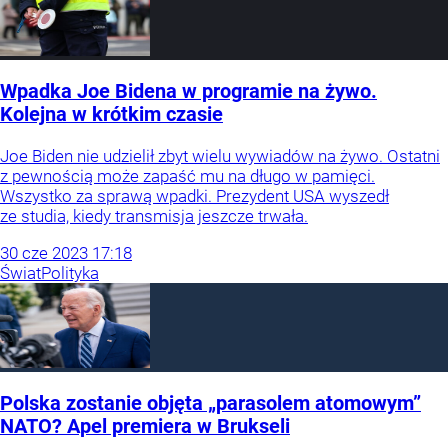
Wpadka Joe Bidena w programie na żywo.
Kolejna w krótkim czasie
Joe Biden nie udzielił zbyt wielu wywiadów na żywo. Ostatni
z pewnością może zapaść mu na długo w pamięci.
Wszystko za sprawą wpadki. Prezydent USA wyszedł
ze studia, kiedy transmisja jeszcze trwała.
30
cze
2023
17:18
Świat
Polityka
Polska zostanie objęta „parasolem atomowym”
NATO? Apel premiera w Brukseli