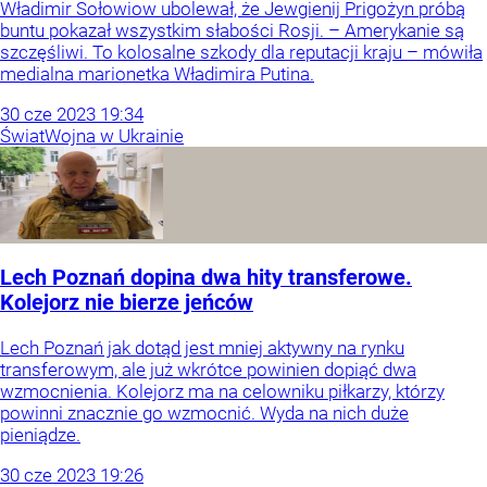
Władimir Sołowiow ubolewał, że Jewgienij Prigożyn próbą
buntu pokazał wszystkim słabości Rosji. – Amerykanie są
szczęśliwi. To kolosalne szkody dla reputacji kraju – mówiła
medialna marionetka Władimira Putina.
30
cze
2023
19:34
Świat
Wojna w Ukrainie
Lech Poznań dopina dwa hity transferowe.
Kolejorz nie bierze jeńców
Lech Poznań jak dotąd jest mniej aktywny na rynku
transferowym, ale już wkrótce powinien dopiąć dwa
wzmocnienia. Kolejorz ma na celowniku piłkarzy, którzy
powinni znacznie go wzmocnić. Wyda na nich duże
pieniądze.
30
cze
2023
19:26