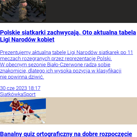
Polskie siatkarki zachwycają. Oto aktualna tabela
Ligi Narodów kobiet
Prezentujemy aktualną tabelę Ligi Narodów siatkarek po 11
meczach rozegranych przez reprezentację Polski.
W obecnym sezonie Biało-Czerwone radzą sobie
znakomicie, dlatego ich wysoka pozycja w klasyfikacji
nie powinna dziwić.
30
cze
2023
18:17
Siatkówka
Sport
Banalny quiz ortograficzny na dobre rozpoczęcie