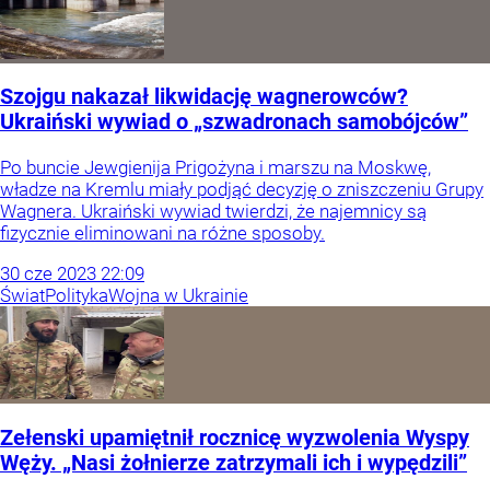
Szojgu nakazał likwidację wagnerowców?
Ukraiński wywiad o „szwadronach samobójców”
Po buncie Jewgienija Prigożyna i marszu na Moskwę,
władze na Kremlu miały podjąć decyzję o zniszczeniu Grupy
Wagnera. Ukraiński wywiad twierdzi, że najemnicy są
fizycznie eliminowani na różne sposoby.
30
cze
2023
22:09
Świat
Polityka
Wojna w Ukrainie
Zełenski upamiętnił rocznicę wyzwolenia Wyspy
Węży. „Nasi żołnierze zatrzymali ich i wypędzili”