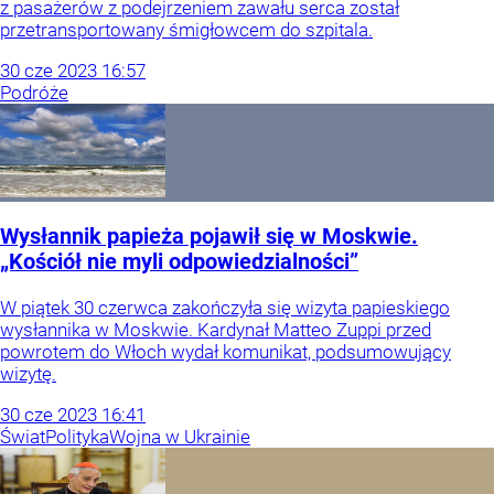
z pasażerów z podejrzeniem zawału serca został
przetransportowany śmigłowcem do szpitala.
30
cze
2023
16:57
Podróże
Wysłannik papieża pojawił się w Moskwie.
„Kościół nie myli odpowiedzialności”
W piątek 30 czerwca zakończyła się wizyta papieskiego
wysłannika w Moskwie. Kardynał Matteo Zuppi przed
powrotem do Włoch wydał komunikat, podsumowujący
wizytę.
30
cze
2023
16:41
Świat
Polityka
Wojna w Ukrainie