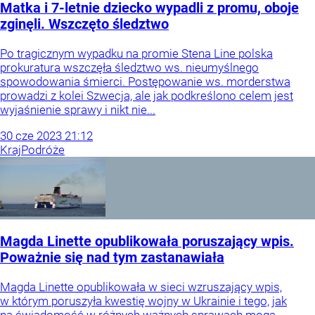
Matka i 7-letnie dziecko wypadli z promu, oboje
zginęli. Wszczęto śledztwo
Po tragicznym wypadku na promie Stena Line polska
prokuratura wszczęła śledztwo ws. nieumyślnego
spowodowania śmierci. Postępowanie ws. morderstwa
prowadzi z kolei Szwecja, ale jak podkreślono celem jest
wyjaśnienie sprawy i nikt nie...
30
cze
2023
21:12
Kraj
Podróże
Magda Linette opublikowała poruszający wpis.
Poważnie się nad tym zastanawiała
Magda Linette opublikowała w sieci wzruszający wpis,
w którym poruszyła kwestię wojny w Ukrainie i tego, jak