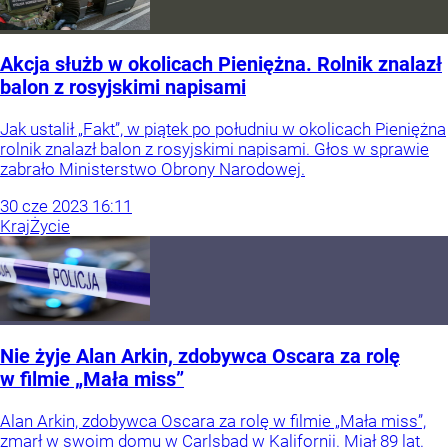
Akcja służb w okolicach Pieniężna. Rolnik znalazł
balon z rosyjskimi napisami
Jak ustalił „Fakt”, w piątek po południu w okolicach Pieniężna
rolnik znalazł balon z rosyjskimi napisami. Głos w sprawie
zabrało Ministerstwo Obrony Narodowej.
30
cze
2023
16:11
Kraj
Życie
Nie żyje Alan Arkin, zdobywca Oscara za rolę
w filmie „Mała miss”
Alan Arkin, zdobywca Oscara za rolę w filmie „Mała miss”,
zmarł w swoim domu w Carlsbad w Kalifornii. Miał 89 lat.