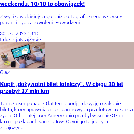
weekendu. 10/10 to obowiązek!
Z wyników dzisiejszego quizu ortograficznego wszyscy
powinni być zadowoleni. Powodzenia!
30
cze
2023
18:10
Edukacja
Kraj
Życie
Quiz
Kupił „dożywotni bilet lotniczy”. W ciągu 30 lat
przebył 37 mln km
Tom Stuker ponad 30 lat temu podjął decyzję o zakupie
biletu, który uprawnia go do darmowych przelotów do końca
życia. Od tamtej pory Amerykanin przebył w sumie 37 mln
km na pokładach samolotów. Czyni go to jednym
z najczęściej...