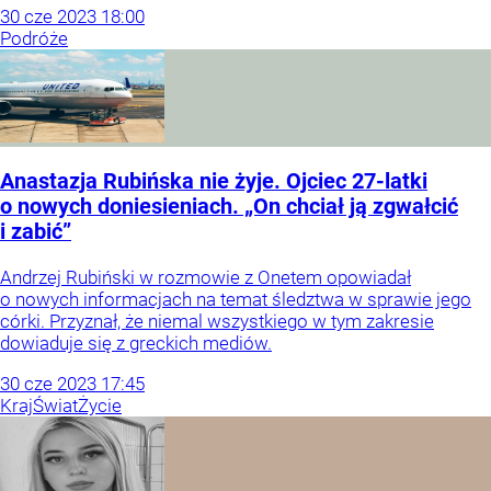
30
cze
2023
18:00
Podróże
Anastazja Rubińska nie żyje. Ojciec 27-latki
o nowych doniesieniach. „On chciał ją zgwałcić
i zabić”
Andrzej Rubiński w rozmowie z Onetem opowiadał
o nowych informacjach na temat śledztwa w sprawie jego
córki. Przyznał, że niemal wszystkiego w tym zakresie
dowiaduje się z greckich mediów.
30
cze
2023
17:45
Kraj
Świat
Życie