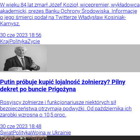
W wieku 84 lat zmarł Józef Kozioł, wicepremier, wykładowca
akademicki, prezes Banku Ochrony Środowiska. Informację
o jego śmierci podał na Twitterze Władysław Kosiniak-
Kamysz.
30
cze
2023
18:56
Kraj
Polityka
Życie
Putin próbuje kupić lojalność żołnierzy? Pilny
dekret po buncie Prigożyna
Rosyjscy żołnierze i funkcjonariusze niektórych sił
bezpieczeństwa otrzymają podwyżki. Od października ich
zarobki wzrosną o 10,5 proc.
30
cze
2023
18:48
Świat
Polityka
Wojna w Ukrainie