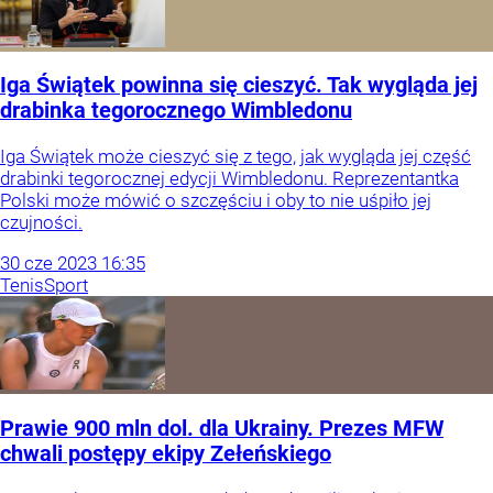
Iga Świątek powinna się cieszyć. Tak wygląda jej
drabinka tegorocznego Wimbledonu
Iga Świątek może cieszyć się z tego, jak wygląda jej część
drabinki tegorocznej edycji Wimbledonu. Reprezentantka
Polski może mówić o szczęściu i oby to nie uśpiło jej
czujności.
30
cze
2023
16:35
Tenis
Sport
Prawie 900 mln dol. dla Ukrainy. Prezes MFW
chwali postępy ekipy Zełeńskiego