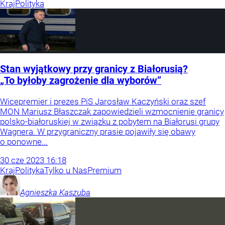
Kraj
Polityka
Stan wyjątkowy przy granicy z Białorusią?
„To byłoby zagrożenie dla wyborów”
Wicepremier i prezes PiS Jarosław Kaczyński oraz szef
MON Mariusz Błaszczak zapowiedzieli wzmocnienie granicy
polsko-białoruskiej w związku z pobytem na Białorusi grupy
Wagnera. W przygraniczny prasie pojawiły się obawy
o ponowne...
30
cze
2023
16:18
Kraj
Polityka
Tylko u Nas
Premium
Agnieszka
Kaszuba