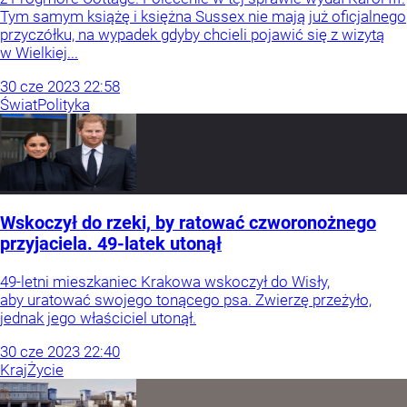
Tym samym książę i księżna Sussex nie mają już oficjalnego
przyczółku, na wypadek gdyby chcieli pojawić się z wizytą
w Wielkiej...
30
cze
2023
22:58
Świat
Polityka
Wskoczył do rzeki, by ratować czworonożnego
przyjaciela. 49-latek utonął
49-letni mieszkaniec Krakowa wskoczył do Wisły,
aby uratować swojego tonącego psa. Zwierzę przeżyło,
jednak jego właściciel utonął.
30
cze
2023
22:40
Kraj
Życie