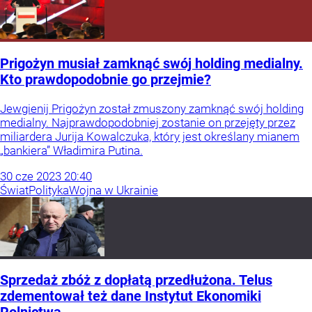
Prigożyn musiał zamknąć swój holding medialny.
Kto prawdopodobnie go przejmie?
Jewgienij Prigożyn został zmuszony zamknąć swój holding
medialny. Najprawdopodobniej zostanie on przejęty przez
miliardera Jurija Kowalczuka, który jest określany mianem
„bankiera” Władimira Putina.
30
cze
2023
20:40
Świat
Polityka
Wojna w Ukrainie
Sprzedaż zbóż z dopłatą przedłużona. Telus
zdementował też dane Instytut Ekonomiki