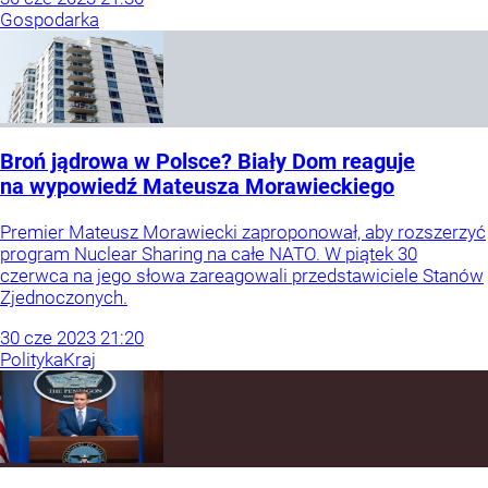
Gospodarka
Broń jądrowa w Polsce? Biały Dom reaguje
na wypowiedź Mateusza Morawieckiego
Premier Mateusz Morawiecki zaproponował, aby rozszerzyć
program Nuclear Sharing na całe NATO. W piątek 30
czerwca na jego słowa zareagowali przedstawiciele Stanów
Zjednoczonych.
30
cze
2023
21:20
Polityka
Kraj