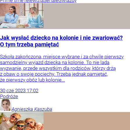
Prime time
Telewizja
Seriale
Gwiazdy
Jak wysłać dziecko na kolonie i nie zwariować?
O tym trzeba pamiętać
Szkoła zakończona, miejsce wybrane i za chwilę pierwszy
samodzielny wyjazd dziecka na kolonie. To nie lada
wyzwanie, przede wszystkim dla rodziców, którzy drżą
z obaw o swoje pociechy. Trzeba jednak pamiętać,
że pierwszy obóz lub kolonie...
30
cze
2023
17:02
Podróże
Agnieszka
Kaszuba