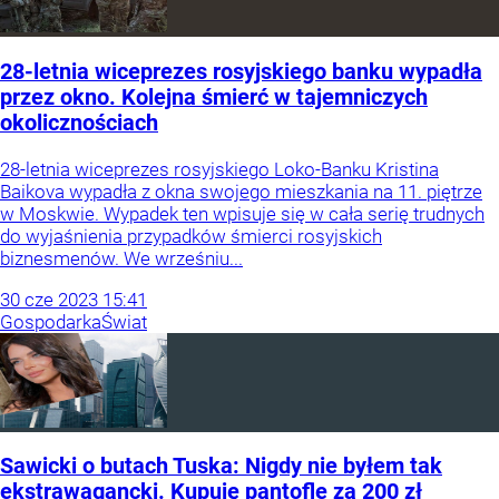
28-letnia wiceprezes rosyjskiego banku wypadła
przez okno. Kolejna śmierć w tajemniczych
okolicznościach
28-letnia wiceprezes rosyjskiego Loko-Banku Kristina
Baikova wypadła z okna swojego mieszkania na 11. piętrze
w Moskwie. Wypadek ten wpisuje się w cała serię trudnych
do wyjaśnienia przypadków śmierci rosyjskich
biznesmenów. We wrześniu...
30
cze
2023
15:41
Gospodarka
Świat
Sawicki o butach Tuska: Nigdy nie byłem tak
ekstrawagancki. Kupuję pantofle za 200 zł