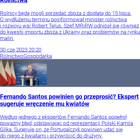
Rolnictwa
Rolnicy będą mogli sprzedać zboża z dopłatą do 15 lipca.
O wydłużeniu terminu poinformował minister rolnictwa
i rozwoju wsi Robert Telus. Szef MRiRW odniósł się również
do kwestii importu zboża z Ukrainy oraz problemów na rynku
malin.
30
cze
2023
20:20
Rolnictwo
Gospodarka
Fernando Santos powinien go przeprosić? Ekspert
sugeruje wręczenie mu kwiatów
Według jednego z ekspertów Fernando Santos popełnił
poważny błąd, odstawiając od reprezentacji Polski Kamila
Glika. Sugeruje on, że Portugalczyk powinien udać się
do niego z kwiatami i przywrócić do drużyny.