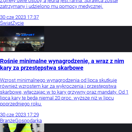
Zginęły dwie osoby, a jedna jest ranna. Sprawca został
zatrzymany i udzielono mu pomocy medycznej.
30
cze
2023
17:37
Świat
Życie
Rośnie minimalne wynagrodzenie, a wraz z nim
kary za przestępstwa skarbowe
Wzrost minimalnego wynagrodzenia od lipca skutkuje
również wzrostem kar za wykroczenia i przestępstwa
skarbowe, włączając w to kary grzywny oraz mandaty. Od 1
lipca kary te będą niemal 20 proc. wyższe niż w lipcu
poprzedniego roku.
30
cze
2023
17:29
Branże
Gospodarka