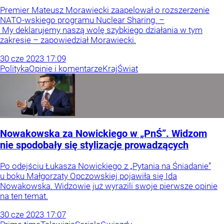
Premier Mateusz Morawiecki zaapelował o rozszerzenie
NATO-wskiego programu Nuclear Sharing. –
My deklarujemy naszą wolę szybkiego działania w tym
zakresie – zapowiedział Morawiecki.
30
cze
2023
17:09
Polityka
Opinie i komentarze
Kraj
Świat
Nowakowska za Nowickiego w „PnŚ”. Widzom
nie spodobały się stylizacje prowadzących
Po odejściu Łukasza Nowickiego z „Pytania na Śniadanie”
u boku Małgorzaty Opczowskiej pojawiła się Ida
Nowakowska. Widzowie już wyrazili swoje pierwsze opinie
na ten temat.
30
cze
2023
17:07