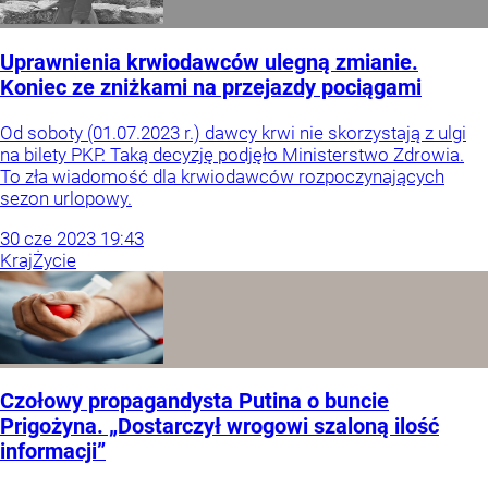
Uprawnienia krwiodawców ulegną zmianie.
Koniec ze zniżkami na przejazdy pociągami
Od soboty (01.07.2023 r.) dawcy krwi nie skorzystają z ulgi
na bilety PKP. Taką decyzję podjęło Ministerstwo Zdrowia.
To zła wiadomość dla krwiodawców rozpoczynających
sezon urlopowy.
30
cze
2023
19:43
Kraj
Życie
Czołowy propagandysta Putina o buncie
Prigożyna. „Dostarczył wrogowi szaloną ilość
informacji”