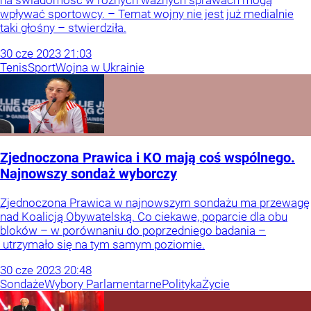
na świadomość w różnych ważnych sprawach mogą
wpływać sportowcy. – Temat wojny nie jest już medialnie
taki głośny – stwierdziła.
30
cze
2023
21:03
Tenis
Sport
Wojna w Ukrainie
Zjednoczona Prawica i KO mają coś wspólnego.
Najnowszy sondaż wyborczy
Zjednoczona Prawica w najnowszym sondażu ma przewagę
nad Koalicją Obywatelską. Co ciekawe, poparcie dla obu
bloków – w porównaniu do poprzedniego badania –
utrzymało się na tym samym poziomie.
30
cze
2023
20:48
Sondaże
Wybory Parlamentarne
Polityka
Życie