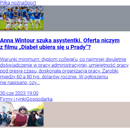
Piłka nożna
Sport
Anna Wintour szuka asystentki. Oferta niczym
z filmu „Diabeł ubiera się u Prady”?
Warunki minimum: dyplom college’u, co najmniej dwuletnie
doświadczenie w pracy administracyjnej, umiejętność pracy
pod presją czasu, doskonała organizacja pracy. Zarobki
miedzy 60 a 80 tys. dolarów rocznie. W ogłoszeniu
nie napisano, czy...
30
cze
2023
19:00
Firmy i rynki
Gospodarka