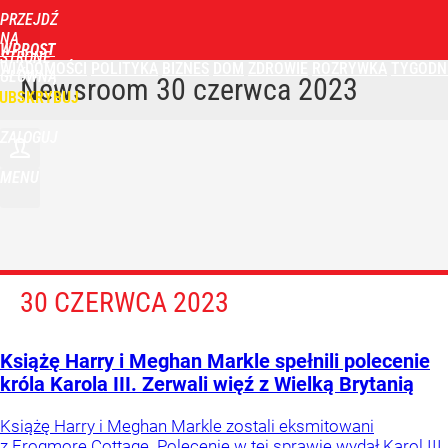
PRZEJDŹ
NA
WPROST
STRONĘ
WIADOMOŚCI
POLITYKA
BIZNES
DOM
ZDROWIE
ROZRYWKA
TYGODN
GŁÓWNĄ
Newsroom
30 czerwca 2023
UBSKRYBUJ
ZALOGUJ
MENU
30 CZERWCA 2023
Książę Harry i Meghan Markle spełnili polecenie
króla Karola III. Zerwali więź z Wielką Brytanią
Książę Harry i Meghan Markle zostali eksmitowani
z Frogmore Cottage. Polecenie w tej sprawie wydał Karol III.