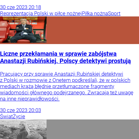
30
cze
2023
20:18
Reprezentacja Polski w piłce nożnej
Piłka nożna
Sport
Liczne przekłamania w sprawie zabójstwa
Anastazji Rubińskiej. Polscy detektywi prostują
Pracujący przy sprawie Anastazji Rubińskiej detektywi
z Polski w rozmowie z Onetem podkreślali, że w polskich
mediach krążą błędnie przetłumaczone fragmenty
wiadomości głównego podejrzanego. Zwracają też uwagę
na inne nieprawidłowości.
30
cze
2023
20:03
Świat
Życie