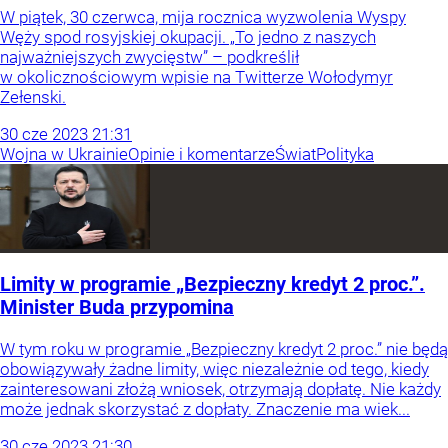
W piątek, 30 czerwca, mija rocznica wyzwolenia Wyspy
Węży spod rosyjskiej okupacji. „To jedno z naszych
najważniejszych zwycięstw” – podkreślił
w okolicznościowym wpisie na Twitterze Wołodymyr
Zełenski.
30
cze
2023
21:31
Wojna w Ukrainie
Opinie i komentarze
Świat
Polityka
Limity w programie „Bezpieczny kredyt 2 proc.”.
Minister Buda przypomina
W tym roku w programie „Bezpieczny kredyt 2 proc.” nie będą
obowiązywały żadne limity, więc niezależnie od tego, kiedy
zainteresowani złożą wniosek, otrzymają dopłatę. Nie każdy
może jednak skorzystać z dopłaty. Znaczenie ma wiek...
30
cze
2023
21:30