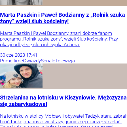
Marta Paszkin i Paweł Bodzianny z „Rolnik szuka
żony” wzięli ślub kościelny!
Marta Paszkin i Paweł Bodzianny, znani dobrze fanom
programu „Rolnik szuka żony”, wzięli ślub kościelny. Przy
okazji odbył się ślub ich synka Adama.
30
cze
2023
17:41
Prime time
Gwiazdy
Seriale
Telewizja
Strzelanina na lotnisku w Kiszyniowie. Mężczyzna
się zabarykadował
Na lotnisku w stolicy Mołdawii obywatel Tadżykistanu zabrał
broń funkcjonariuszowi straży granicznej i zaczął strzelać.