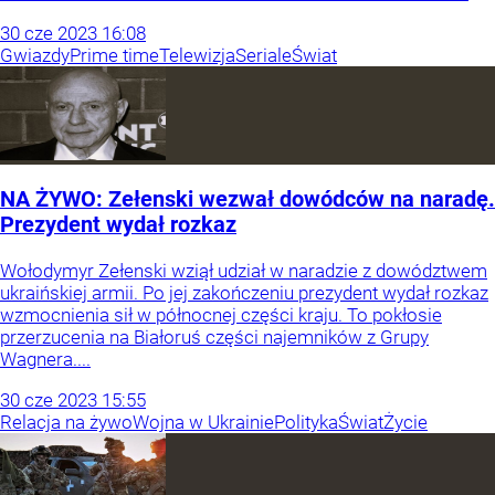
30
cze
2023
16:08
Gwiazdy
Prime time
Telewizja
Seriale
Świat
NA ŻYWO: Zełenski wezwał dowódców na naradę.
Prezydent wydał rozkaz
Wołodymyr Zełenski wziął udział w naradzie z dowództwem
ukraińskiej armii. Po jej zakończeniu prezydent wydał rozkaz
wzmocnienia sił w północnej części kraju. To pokłosie
przerzucenia na Białoruś części najemników z Grupy
Wagnera....
30
cze
2023
15:55
Relacja na żywo
Wojna w Ukrainie
Polityka
Świat
Życie