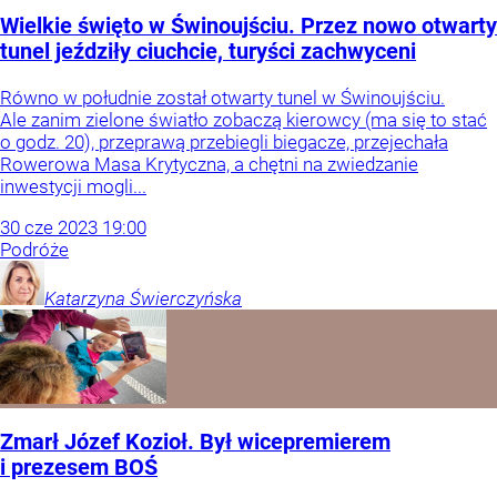
Wielkie święto w Świnoujściu. Przez nowo otwarty
tunel jeździły ciuchcie, turyści zachwyceni
Równo w południe został otwarty tunel w Świnoujściu.
Ale zanim zielone światło zobaczą kierowcy (ma się to stać
o godz. 20), przeprawą przebiegli biegacze, przejechała
Rowerowa Masa Krytyczna, a chętni na zwiedzanie
inwestycji mogli...
30
cze
2023
19:00
Podróże
Katarzyna
Świerczyńska
Zmarł Józef Kozioł. Był wicepremierem
i prezesem BOŚ