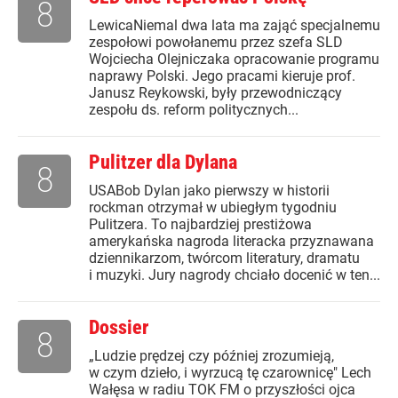
8
LewicaNiemal dwa lata ma zająć specjalnemu
zespołowi powołanemu przez szefa SLD
Wojciecha Olejniczaka opracowanie programu
naprawy Polski. Jego pracami kieruje prof.
Janusz Reykowski, były przewodniczący
zespołu ds. reform politycznych...
Pulitzer dla Dylana
8
USABob Dylan jako pierwszy w historii
rockman otrzymał w ubiegłym tygodniu
Pulitzera. To najbardziej prestiżowa
amerykańska nagroda literacka przyznawana
dziennikarzom, twórcom literatury, dramatu
i muzyki. Jury nagrody chciało docenić w ten...
Dossier
8
„Ludzie prędzej czy później zrozumieją,
w czym dzieło, i wyrzucą tę czarownicę" Lech
Wałęsa w radiu TOK FM o przyszłości ojca