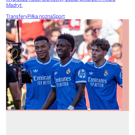
Madryt.
Transfery
Piłka nożna
Sport