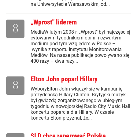
na Uniwersytecie Warszawskim, od...
„Wprost" liderem
8
MediaW lutym 2008 r. „Wprost" był najczęściej
cytowanym tygodnikiem opinii i czwartym
medium pod tym względem w Polsce –
wynika z raportu Instytutu Monitorowania
Mediów. Na nasze publikacje powoływano się
400 razy – dwa razy...
Elton John poparł Hillary
8
WyboryElton John włączył się w kampanię
prezydencką Hillary Clinton. Brytyjski muzyk
był gwiazdą zorganizowanego w ubiegłym
tygodniu w nowojorskiej Radio City Music Hall
koncertu poparcia dla Hillary. W czasie
koncertu Elton przyznał, że...
SLD chce reperować Polskę