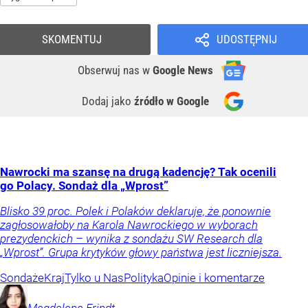
SKOMENTUJ
UDOSTĘPNIJ
Obserwuj nas
w
Google News
Dodaj jako
źródło w Google
Nawrocki ma szansę na drugą kadencję? Tak ocenili
go Polacy. Sondaż dla „Wprost”
Blisko 39 proc. Polek i Polaków deklaruje, że ponownie
zagłosowałoby na Karola Nawrockiego w wyborach
prezydenckich – wynika z sondażu SW Research dla
„Wprost”. Grupa krytyków głowy państwa jest liczniejsza.
Sondaże
Kraj
Tylko u Nas
Polityka
Opinie i komentarze