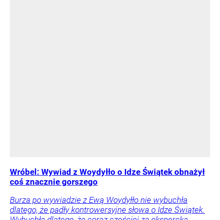
Wróbel: Wywiad z Woydyłło o Idze Świątek obnażył
coś znacznie gorszego
Burza po wywiadzie z Ewą Woydyłło nie wybuchła
dlatego, że padły kontrowersyjne słowa o Idze Świątek.
Wybuchła dlatego, że coraz częściej za ekspercką