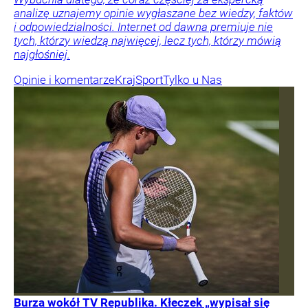
analizę uznajemy opinie wygłaszane bez wiedzy, faktów
i odpowiedzialności. Internet od dawna premiuje nie
tych, którzy wiedzą najwięcej, lecz tych, którzy mówią
najgłośniej.
Opinie i komentarze
Kraj
Sport
Tylko u Nas
Burza wokół TV Republika. Kłeczek „wypisał się