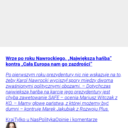
Wrze po roku Nawrockiego. „Największa hańba”
kontra „Cała Europa nam go zazdrości”
Po pierwszym roku prezydentury nic nie wskazuje na to,
żeby Karol Nawrocki wyciszył spory między dwoma
zwaśnionymi politycznymi obozami. – Dotychczas
największą hańbą na karcie jego prezydentury jest
chyba zawetowanie SAFE – ocenia Mariusz Witczak z
KO. – Mamy głowę państwa, z której możemy być
dumni – kontruje Marek Jakubiak z Rozwoju Plus.
Kraj
Tylko u Nas
Polityka
Opinie i komentarze