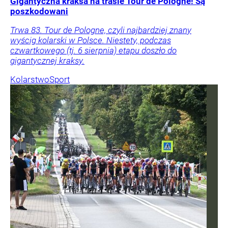
Gigantyczna kraksa na trasie Tour de Pologne! Są
poszkodowani
Trwa 83. Tour de Pologne, czyli najbardziej znany
wyścig kolarski w Polsce. Niestety, podczas
czwartkowego (tj. 6 sierpnia) etapu doszło do
gigantycznej kraksy.
Kolarstwo
Sport