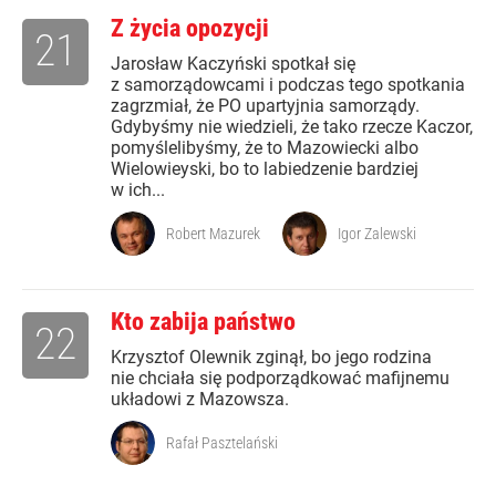
Z życia opozycji
21
Jarosław Kaczyński spotkał się
z samorządowcami i podczas tego spotkania
zagrzmiał, że PO upartyjnia samorządy.
Gdybyśmy nie wiedzieli, że tako rzecze Kaczor,
pomyślelibyśmy, że to Mazowiecki albo
Wielowieyski, bo to labiedzenie bardziej
w ich...
Robert Mazurek
Igor Zalewski
Kto zabija państwo
22
Krzysztof Olewnik zginął, bo jego rodzina
nie chciała się podporządkować mafijnemu
układowi z Mazowsza.
Rafał Pasztelański