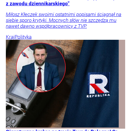
z zawodu dziennikarskiego”
Miłosz Kłeczek swoimi ostatnimi popisami ściągnął na
siebie sporo krytyki. Mocnych słów nie szczędzą mu
nawet dawno współpracownicy z TVP.
Kraj
Polityka