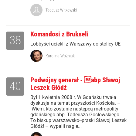
Tadeusz Witkowski
Komandosi z Brukseli
38
Lobbyści uciekli z Warszawy do stolicy UE
Karolina Woźniak
Podwójny generał - abp Sławoj
40
Leszek Głódź
Był 1 kwietnia 2008 r. W Gdańsku trwała
dyskusja na temat przyszłości Kościoła. –
Wiem, kto zostanie następcą metropolity
gdańskiego abp. Tadeusza Gocłowskiego.
To biskup warszawsko--praski Sławoj Leszek
Głódź! – wypalił nagle...