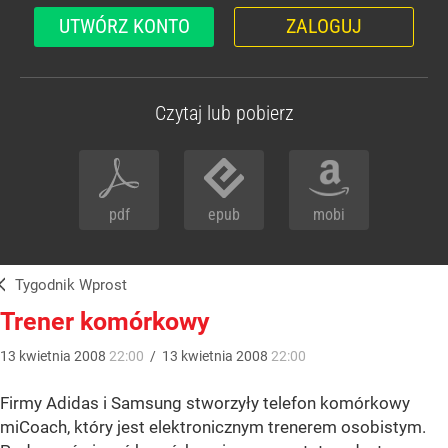
UTWÓRZ KONTO
ZALOGUJ
Czytaj lub pobierz
pdf
epub
mobi
Tygodnik Wprost
Trener komórkowy
13
kwietnia
2008
22:00
/
13
kwietnia
2008
22:00
Firmy Adidas i Samsung stworzyły telefon komórkowy
miCoach, który jest elektronicznym trenerem osobistym.