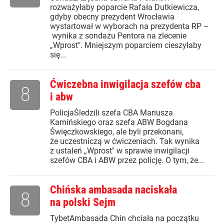
rozważyłaby poparcie Rafała Dutkiewicza,
gdyby obecny prezydent Wrocławia
wystartował w wyborach na prezydenta RP –
wynika z sondażu Pentora na zlecenie
„Wprost". Mniejszym poparciem cieszyłaby
się...
Ćwiczebna inwigilacja szefów cba
8
i abw
PolicjaŚledzili szefa CBA Mariusza
Kamińskiego oraz szefa ABW Bogdana
Święczkowskiego, ale byli przekonani,
że uczestniczą w ćwiczeniach. Tak wynika
z ustaleń „Wprost" w sprawie inwigilacji
szefów CBA i ABW przez policję. O tym, że...
Chińska ambasada naciskała
8
na polski Sejm
TybetAmbasada Chin chciała na początku