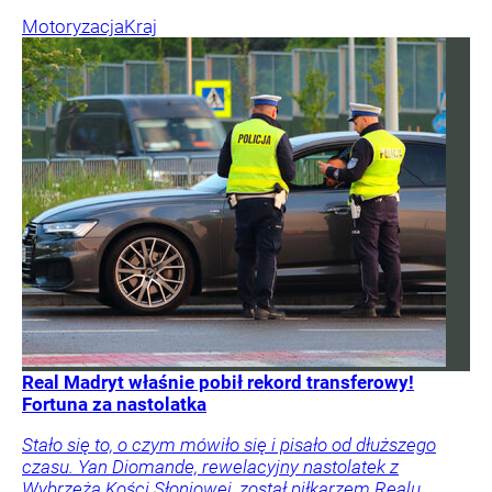
Motoryzacja
Kraj
Real Madryt właśnie pobił rekord transferowy!
Fortuna za nastolatka
Stało się to, o czym mówiło się i pisało od dłuższego
czasu. Yan Diomande, rewelacyjny nastolatek z
Wybrzeża Kości Słoniowej, został piłkarzem Realu