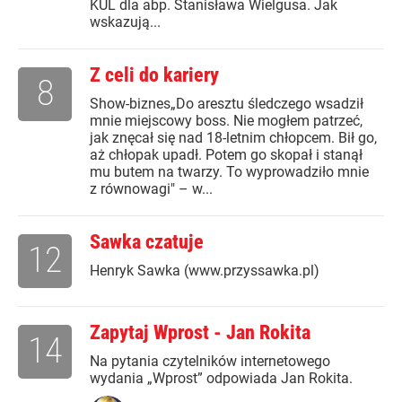
KUL dla abp. Stanisława Wielgusa. Jak
wskazują...
Z celi do kariery
8
Show-biznes„Do aresztu śledczego wsadził
mnie miejscowy boss. Nie mogłem patrzeć,
jak znęcał się nad 18-letnim chłopcem. Bił go,
aż chłopak upadł. Potem go skopał i stanął
mu butem na twarzy. To wyprowadziło mnie
z równowagi" – w...
Sawka czatuje
12
Henryk Sawka (www.przyssawka.pl)
Zapytaj Wprost - Jan Rokita
14
Na pytania czytelników internetowego
wydania „Wprost” odpowiada Jan Rokita.