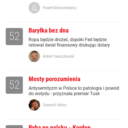
Paweł Wieczorkiewicz
Baryłka bez dna
52
Ropa będzie drożeć, dopóki Fed będzie
ratował świat finansowy drukując dolary
Robert Gwiazdowski
Mosty porozumienia
52
Antysemityzm w Polsce to patologia i powód
do wstydu - przyznała premier Tusk
Szewach Weiss
Ryba po polsku - Kordon