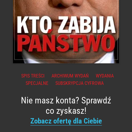
SPIS TREŚCI
ARCHIWUM WYDAŃ
WYDANIA
SPECJALNE
SUBSKRYPCJA CYFROWA
Nie masz konta? Sprawdź
co zyskasz!
Zobacz ofertę dla Ciebie