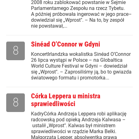
2008 roku zablokować powstanie w Sejmie
Parlamentarnego Zespołu na rzecz Tybetu.
A później próbowała ingerować w jego prace–
dowiedział się „Wprost". – Na to, by zespół
nie powstawał,...
Sinéad O’Connor w Gdyni
8
KoncertIrlandzka wokalistka Sinéad O’Connor
26 lipca wystąpi w Polsce – na Globaltica
World Culture Festival w Gdyni – dowiedział
się „Wprost". – Zaprosiliśmy ją, bo to gwiazda
światowego formatu i promotorka...
Córka Leppera u ministra
8
sprawiedliwości
KadryCórka Andrzeja Leppera robi aplikację
radcowską pod opieką Andrzeja Kalwasa –
ustalił „Wprost". Kalwas był ministrem
sprawiedliwości w rządzie Marka Belki.
Małgorzata Lepper, absolwentka prawa