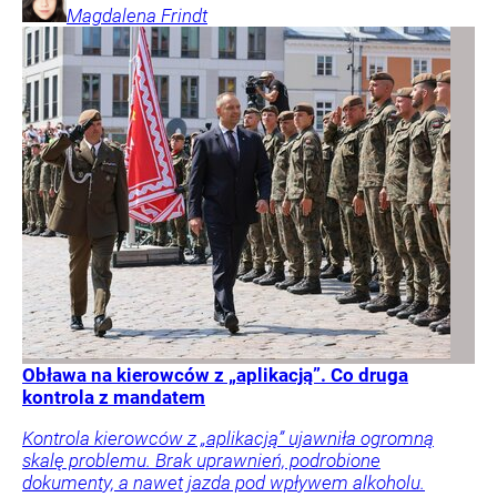
Magdalena
Frindt
Obława na kierowców z „aplikacją”. Co druga
kontrola z mandatem
Kontrola kierowców z „aplikacją” ujawniła ogromną
skalę problemu. Brak uprawnień, podrobione
dokumenty, a nawet jazda pod wpływem alkoholu.