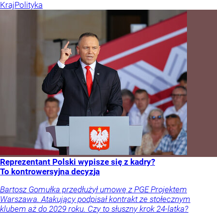
Kraj
Polityka
Reprezentant Polski wypisze się z kadry?
To kontrowersyjna decyzja
Bartosz Gomułka przedłużył umowę z PGE Projektem
Warszawa. Atakujący podpisał kontrakt ze stołecznym
klubem aż do 2029 roku. Czy to słuszny krok 24-latka?