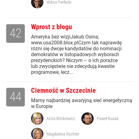
Wiktor Ferfecki
Wprost z blogu
42
Ameryka bez wizjiJakub Osina;
www.usa2008.blox.plCzym tak naprawdę
różni się dwoje kandydatów do nominacji
demokratów w listopadowych wyborach
prezydenckich? Niczym – o ich porażce
lub zwycięstwie nie zdecydują kwestie
programowe, lecz...
Ciemność w Szczecinie
44
Mamy najbardziej awaryjną sieć energetyczną
w Europie
Anita Blinkiewicz
Paweł Rusak
Magdalena Rychter