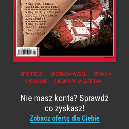
SPIS TREŚCI
ARCHIWUM WYDAŃ
WYDANIA
SPECJALNE
SUBSKRYPCJA CYFROWA
Nie masz konta? Sprawdź
co zyskasz!
Zobacz ofertę dla Ciebie