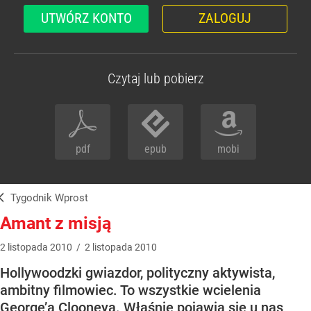
UTWÓRZ KONTO
ZALOGUJ
Czytaj lub pobierz
pdf
epub
mobi
Tygodnik Wprost
Amant z misją
2
listopada
2010
/
2
listopada
2010
Hollywoodzki gwiazdor, polityczny aktywista,
ambitny filmowiec. To wszystkie wcielenia
George’a Clooneya. Właśnie pojawia się u nas