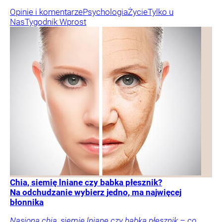
Opinie i komentarze
Psychologia
Życie
Tylko u
Nas
Tygodnik Wprost
Chia, siemię lniane czy babka płesznik?
Na odchudzanie wybierz jedno, ma najwięcej
błonnika
Nasiona chia, siemię lniane czy babka płesznik – co