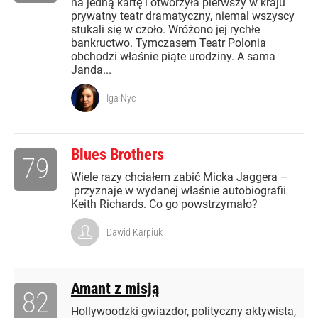
na jedną kartę i otworzyła pierwszy w kraju
prywatny teatr dramatyczny, niemal wszyscy
stukali się w czoło. Wróżono jej rychłe
bankructwo. Tymczasem Teatr Polonia
obchodzi właśnie piąte urodziny. A sama
Janda...
Iga Nyc
Blues Brothers
79
Wiele razy chciałem zabić Micka Jaggera –
przyznaje w wydanej właśnie autobiografii
Keith Richards. Co go powstrzymało?
Dawid Karpiuk
Amant z misją
82
Hollywoodzki gwiazdor, polityczny aktywista,