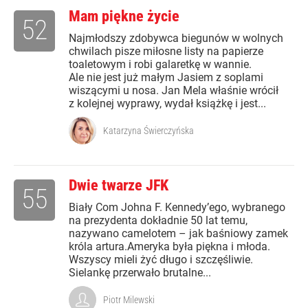
Mam piękne życie
52
Najmłodszy zdobywca biegunów w wolnych
chwilach pisze miłosne listy na papierze
toaletowym i robi galaretkę w wannie.
Ale nie jest już małym Jasiem z soplami
wiszącymi u nosa. Jan Mela właśnie wrócił
z kolejnej wyprawy, wydał książkę i jest...
Katarzyna Świerczyńska
Dwie twarze JFK
55
Biały Com Johna F. Kennedy’ego, wybranego
na prezydenta dokładnie 50 lat temu,
nazywano camelotem – jak baśniowy zamek
króla artura.Ameryka była piękna i młoda.
Wszyscy mieli żyć długo i szczęśliwie.
Sielankę przerwało brutalne...
Piotr Milewski