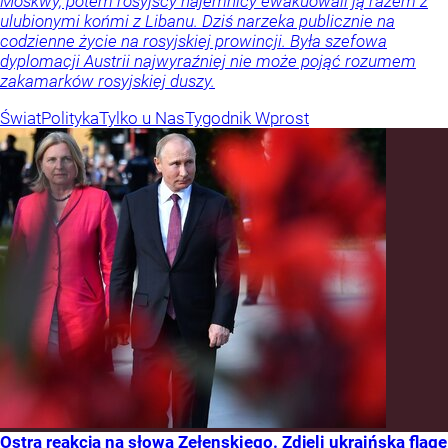
Moskwy, potem rosyjscy najemnicy ewakuowali ją razem z
ulubionymi końmi z Libanu. Dziś narzeka publicznie na
codzienne życie na rosyjskiej prowincji. Była szefowa
dyplomacji Austrii najwyraźniej nie może pojąć rozumem
zakamarków rosyjskiej duszy.
Świat
Polityka
Tylko u Nas
Tygodnik Wprost
Ostra reakcja na słowa Zełenskiego. Zdjęli ukraińską flagę