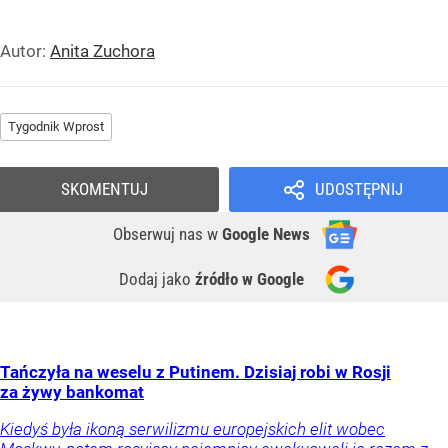
Autor:
Anita Zuchora
Tygodnik Wprost
SKOMENTUJ
UDOSTĘPNIJ
Obserwuj nas
w
Google News
Dodaj jako
źródło w Google
Tańczyła na weselu z Putinem. Dzisiaj robi w Rosji
za żywy bankomat
Kiedyś była ikoną serwilizmu europejskich elit wobec