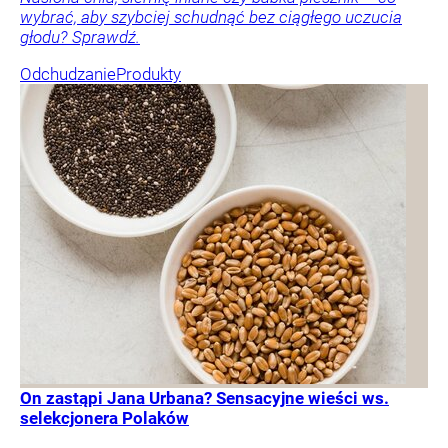
wybrać, aby szybciej schudnąć bez ciągłego uczucia
głodu? Sprawdź.
Odchudzanie
Produkty
On zastąpi Jana Urbana? Sensacyjne wieści ws.
selekcjonera Polaków