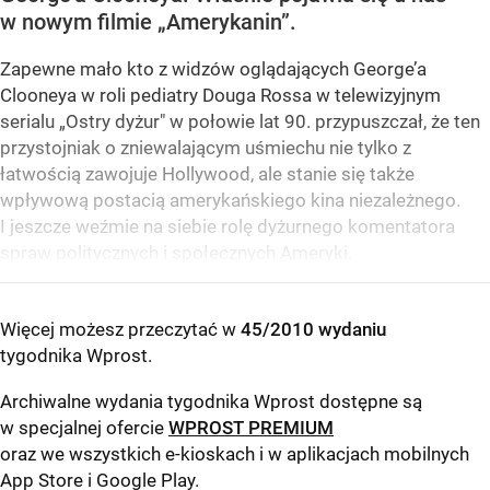
w nowym filmie „Amerykanin”.
Zapewne mało kto z widzów oglądających George’a
Clooneya w roli pediatry Douga Rossa w telewizyjnym
serialu „Ostry dyżur" w połowie lat 90. przypuszczał, że ten
przystojniak o zniewalającym uśmiechu nie tylko z
łatwością zawojuje Hollywood, ale stanie się także
wpływową postacią amerykańskiego kina niezależnego.
I jeszcze weźmie na siebie rolę dyżurnego komentatora
spraw politycznych i społecznych Ameryki.
Więcej możesz przeczytać w
45/2010 wydaniu
tygodnika Wprost
.
Archiwalne wydania tygodnika Wprost dostępne są
w specjalnej ofercie
WPROST PREMIUM
oraz we wszystkich e-kioskach i w aplikacjach mobilnych
App Store
i
Google Play
.