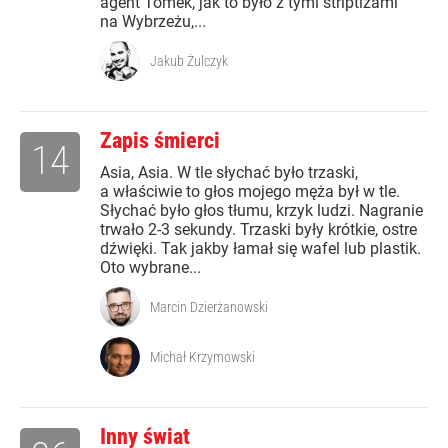
agent Tomek, jak to było z tymi striptizami
na Wybrzeżu,...
Jakub Żulczyk
Zapis śmierci
14
Asia, Asia. W tle słychać było trzaski,
a właściwie to głos mojego męża był w tle.
Słychać było głos tłumu, krzyk ludzi. Nagranie
trwało 2-3 sekundy. Trzaski były krótkie, ostre
dźwięki. Tak jakby łamał się wafel lub plastik.
Oto wybrane...
Marcin Dzierżanowski
Michał Krzymowski
Inny świat