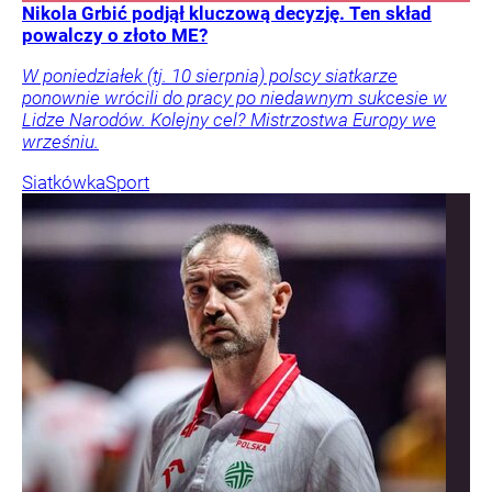
Nikola Grbić podjął kluczową decyzję. Ten skład
powalczy o złoto ME?
W poniedziałek (tj. 10 sierpnia) polscy siatkarze
ponownie wrócili do pracy po niedawnym sukcesie w
Lidze Narodów. Kolejny cel? Mistrzostwa Europy we
wrześniu.
Siatkówka
Sport