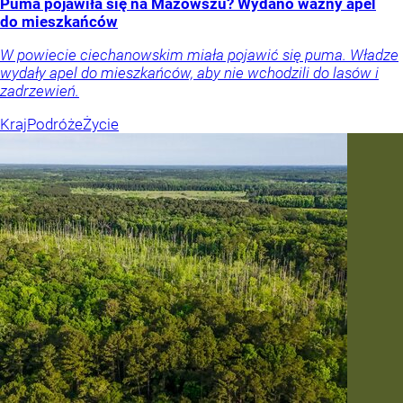
Puma pojawiła się na Mazowszu? Wydano ważny apel
do mieszkańców
W powiecie ciechanowskim miała pojawić się puma. Władze
wydały apel do mieszkańców, aby nie wchodzili do lasów i
zadrzewień.
Kraj
Podróże
Życie