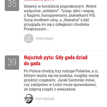
35
Idziemy w kondukcie pogrzebowym. Wokół
wyłącznie „solidarni”. Tysiąc albo i więcej,
z flagami, transparentami, plakietkami PiS.
Suną środkiem ulicy, a „liberalna” Łódź
przygląda im się z odległości chodnika.
Przepraszam...
Rafał Kalukin
Najsztub pyta: Gdy gada dziad
39
do gada
Po Polsce chodzą trzy rodzaje Polaków, a ci,
którym reszta się nie podoba, mogliby resztę
przykryć czapkami. Jacek Santorski mówi,
czy zabójstwo w Łodzi może spowodować,
że zdejmą czapki z wieszaków.
Piotr Najsztub