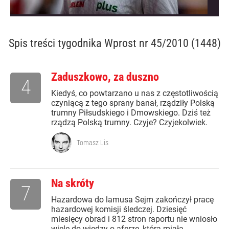
Spis treści
tygodnika Wprost nr 45/2010 (1448)
Zaduszkowo, za duszno
4
Kiedyś, co powtarzano u nas z częstotliwością
czyniącą z tego sprany banał, rządziły Polską
trumny Piłsudskiego i Dmowskiego. Dziś też
rządzą Polską trumny. Czyje? Czyjekolwiek.
Tomasz Lis
Na skróty
7
Hazardowa do lamusa Sejm zakończył pracę
hazardowej komisji śledczej. Dziesięć
miesięcy obrad i 812 stron raportu nie wniosło
wiele do wiedzy o aferze, która miała