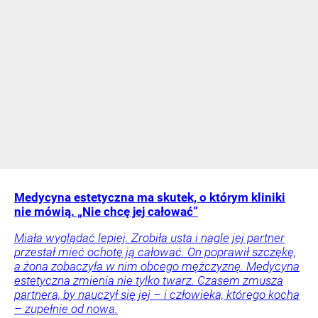
Medycyna estetyczna ma skutek, o którym kliniki
nie mówią. „Nie chcę jej całować”
Miała wyglądać lepiej. Zrobiła usta i nagle jej partner
przestał mieć ochotę ją całować. On poprawił szczękę,
a żona zobaczyła w nim obcego mężczyznę. Medycyna
estetyczna zmienia nie tylko twarz. Czasem zmusza
partnera, by nauczył się jej – i człowieka, którego kocha
– zupełnie od nowa.