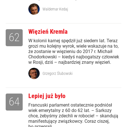
Waldemar Kedaj
Więzień Kremla
62
W kolonii karnej spędził już siedem lat. Teraz
grozi mu kolejny wyrok, wiele wskazuje na to,
że zostanie w więzieniu do 2017 r. Michaił
Chodorkowski – kiedyś najbogatszy człowiek
w Rosji, dziś – najbardziej znany więzień.
Grzegorz Ślubowski
Lepiej już było
64
Francuski parlament ostatecznie podniósł
wiek emerytalny z 60 do 62 lat. – Sarkozy
chce, żebyśmy zdechli w robocie! – skandują
manifestujący związkowcy. Coraz ciszej,
bo przegrali.