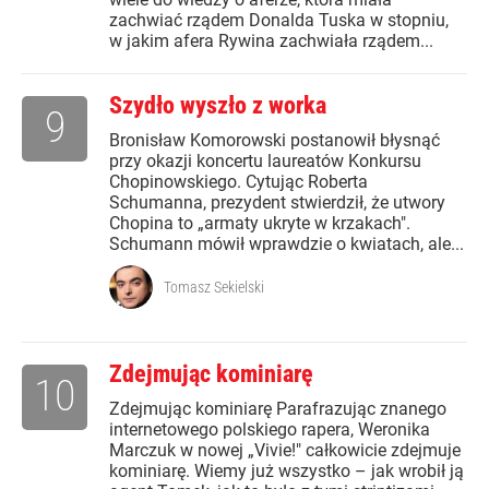
zachwiać rządem Donalda Tuska w stopniu,
w jakim afera Rywina zachwiała rządem...
Szydło wyszło z worka
9
Bronisław Komorowski postanowił błysnąć
przy okazji koncertu laureatów Konkursu
Chopinowskiego. Cytując Roberta
Schumanna, prezydent stwierdził, że utwory
Chopina to „armaty ukryte w krzakach".
Schumann mówił wprawdzie o kwiatach, ale...
Tomasz Sekielski
Zdejmując kominiarę
10
Zdejmując kominiarę Parafrazując znanego
internetowego polskiego rapera, Weronika
Marczuk w nowej „Vivie!" całkowicie zdejmuje
kominiarę. Wiemy już wszystko – jak wrobił ją