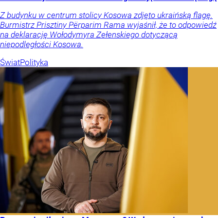
Z budynku w centrum stolicy Kosowa zdjęto ukraińską flagę.
Burmistrz Prisztiny Përparim Rama wyjaśnił, że to odpowiedź
na deklarację Wołodymyra Zełenskiego dotyczącą
niepodległości Kosowa.
Świat
Polityka