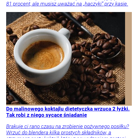
81 procent, ale musisz uważać na „haczyki” przy kasie.
Do malinowego koktajlu dietetyczka wrzuca 2 łyżki.
Tak robi z niego sycące śniadanie
Brakuje ci rano czasu na zrobienie pożywnego posiłku?
Wrzuć do blendera kilka prostych składników, a