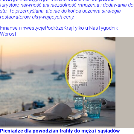
turystów, naiwność ani niezdolność mnożenia i dodawania do
stu. To przemyślana, ale nie do końca uczciwa strategia
restauratorów ukrywających ceny.
Finanse i inwestycje
Podróże
Kraj
Tylko u Nas
Tygodnik
Wprost
Pieniądze dla powodzian trafiły do męża i sąsiadów