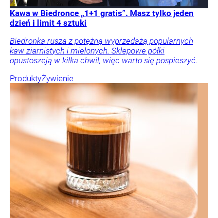
Kawa w Biedronce „1+1 gratis”. Masz tylko jeden
dzień i limit 4 sztuki
Biedronka rusza z potężną wyprzedażą popularnych
kaw ziarnistych i mielonych. Sklepowe półki
opustoszeją w kilka chwil, więc warto się pospieszyć.
Produkty
Żywienie