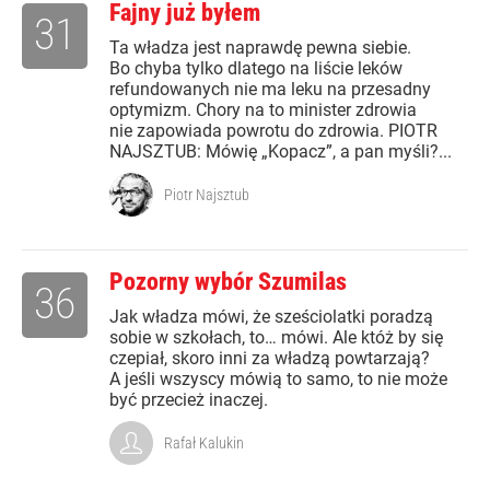
Fajny już byłem
31
Ta władza jest naprawdę pewna siebie.
Bo chyba tylko dlatego na liście leków
refundowanych nie ma leku na przesadny
optymizm. Chory na to minister zdrowia
nie zapowiada powrotu do zdrowia. PIOTR
NAJSZTUB: Mówię „Kopacz”, a pan myśli?...
Piotr Najsztub
Pozorny wybór Szumilas
36
Jak władza mówi, że sześciolatki poradzą
sobie w szkołach, to… mówi. Ale któż by się
czepiał, skoro inni za władzą powtarzają?
A jeśli wszyscy mówią to samo, to nie może
być przecież inaczej.
Rafał Kalukin