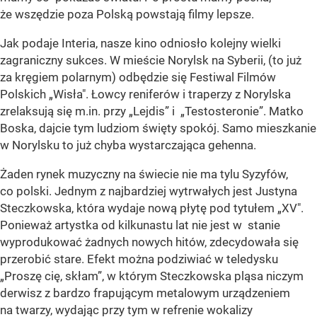
że wszędzie poza Polską powstają filmy lepsze.
Jak podaje Interia, nasze kino odniosło kolejny wielki
zagraniczny sukces. W mieście Norylsk na Syberii, (to już
za kręgiem polarnym) odbędzie się Festiwal Filmów
Polskich „Wisła". Łowcy reniferów i traperzy z Norylska
zrelaksują się m.in. przy „Lejdis” i „Testosteronie”. Matko
Boska, dajcie tym ludziom święty spokój. Samo mieszkanie
w Norylsku to już chyba wystarczająca gehenna.
Żaden rynek muzyczny na świecie nie ma tylu Syzyfów,
co polski. Jednym z najbardziej wytrwałych jest Justyna
Steczkowska, która wydaje nową płytę pod tytułem „XV".
Ponieważ artystka od kilkunastu lat nie jest w stanie
wyprodukować żadnych nowych hitów, zdecydowała się
przerobić stare. Efekt można podziwiać w teledysku
„Proszę cię, skłam”, w którym Steczkowska pląsa niczym
derwisz z bardzo frapującym metalowym urządzeniem
na twarzy, wydając przy tym w refrenie wokalizy