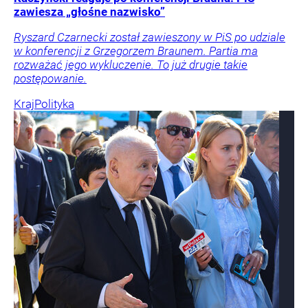
zawiesza „głośne nazwisko”
Ryszard Czarnecki został zawieszony w PiS po udziale
w konferencji z Grzegorzem Braunem. Partia ma
rozważać jego wykluczenie. To już drugie takie
postępowanie.
Kraj
Polityka