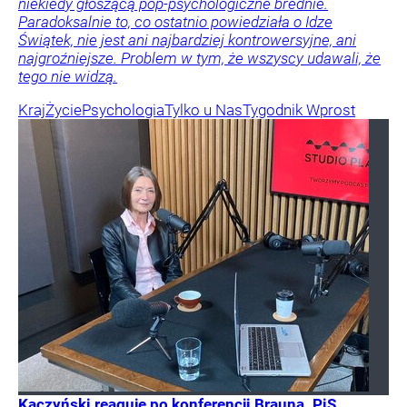
niekiedy głoszącą pop-psychologiczne brednie.
Paradoksalnie to, co ostatnio powiedziała o Idze
Świątek, nie jest ani najbardziej kontrowersyjne, ani
najgroźniejsze. Problem w tym, że wszyscy udawali, że
tego nie widzą.
Kraj
Życie
Psychologia
Tylko u Nas
Tygodnik Wprost
Kaczyński reaguje po konferencji Brauna. PiS