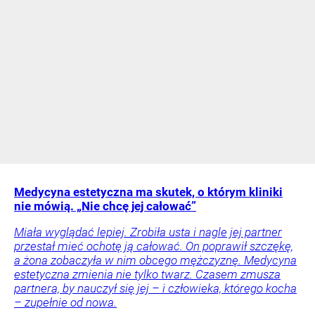
Medycyna estetyczna ma skutek, o którym kliniki
nie mówią. „Nie chcę jej całować”
Miała wyglądać lepiej. Zrobiła usta i nagle jej partner
przestał mieć ochotę ją całować. On poprawił szczękę,
a żona zobaczyła w nim obcego mężczyznę. Medycyna
estetyczna zmienia nie tylko twarz. Czasem zmusza
partnera, by nauczył się jej – i człowieka, którego kocha
– zupełnie od nowa.