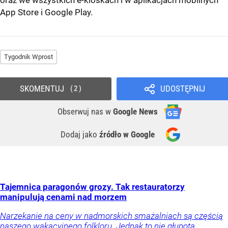
oraz we wszystkich e-kioskach i w aplikacjach mobilnych
App Store
i
Google Play
.
Tygodnik Wprost
SKOMENTUJ
UDOSTĘPNIJ
2
Obserwuj nas
w
Google News
Dodaj jako
źródło w Google
Tajemnica paragonów grozy. Tak restauratorzy
manipulują cenami nad morzem
Narzekanie na ceny w nadmorskich smażalniach są częścią
naszego wakacyjnego folkloru. Jednak to nie głupota