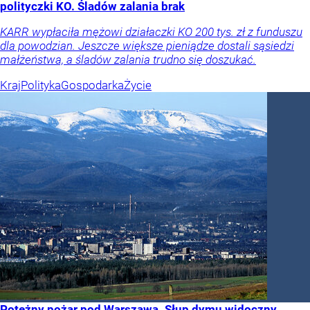
polityczki KO. Śladów zalania brak
KARR wypłaciła mężowi działaczki KO 200 tys. zł z funduszu
dla powodzian. Jeszcze większe pieniądze dostali sąsiedzi
małżeństwa, a śladów zalania trudno się doszukać.
Kraj
Polityka
Gospodarka
Życie
Potężny pożar pod Warszawą. Słup dymu widoczny