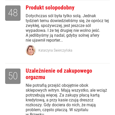
Produkt solopodobny
48
Dotychczas sól była tylko solą. Jednak
tydzień temu dowiedzieliśmy się, że oprócz tej
zwykłej, spożywczej, jest jeszcze sól
wypadowa. I że tej drugiej nie wolno jeść.
A jedlibyśmy ją nadal, gdyby solnej afery
nie ujawnił reporter...
Katarzyna Świerczyńska
Uzależnienie od zakupowego
50
orgazmu
Nie potrafią przejść obojętnie obok
sklepowych witryn. Mają wszystko, ale wciąż
potrzebują więcej. Za zakupy płacą kartą
kredytową, a przy kasie czują dreszcz
rozkoszy. Gdy dociera do nich, że mają
problem, często płaczą. W szpitalu
w Brzesku...