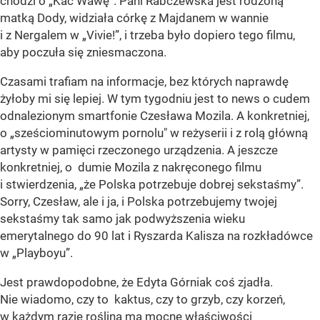
chodzi o „Kac Wawę”. Pani Rabczewska jest rodzoną
matką Dody, widziała córkę z Majdanem w wannie
i z Nergalem w „Vivie!”, i trzeba było dopiero tego filmu,
aby poczuła się zniesmaczona.
Czasami trafiam na informacje, bez których naprawdę
żyłoby mi się lepiej. W tym tygodniu jest to news o cudem
odnalezionym smartfonie Czesława Mozila. A konkretniej,
o „sześciominutowym pornolu" w reżyserii i z rolą główną
artysty w pamięci rzeczonego urządzenia. A jeszcze
konkretniej, o dumie Mozila z nakręconego filmu
i stwierdzenia, „że Polska potrzebuje dobrej sekstaśmy”.
Sorry, Czesław, ale i ja, i Polska potrzebujemy twojej
sekstaśmy tak samo jak podwyższenia wieku
emerytalnego do 90 lat i Ryszarda Kalisza na rozkładówce
w „Playboyu”.
Jest prawdopodobne, że Edyta Górniak coś zjadła.
Nie wiadomo, czy to kaktus, czy to grzyb, czy korzeń,
w każdym razie roślina ma mocne właściwości