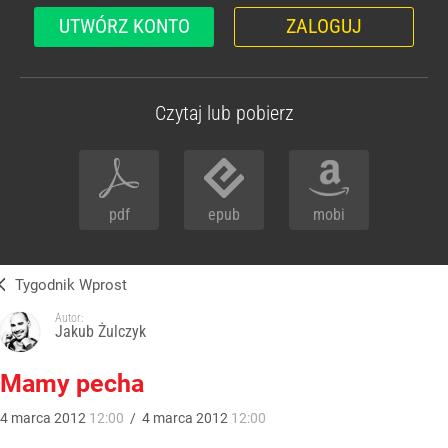
UTWÓRZ KONTO
ZALOGUJ
Czytaj lub pobierz
pdf
epub
mobi
Tygodnik Wprost
Autor:
Jakub Żulczyk
Mamy pecha
4
marca
2012
12:00
/
4
marca
2012
12:00