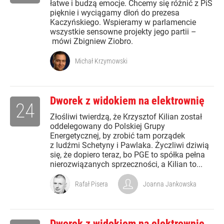
łatwe i budzą emocje. Chcemy się różnić z PiS
pięknie i wyciągamy dłoń do prezesa
Kaczyńskiego. Wspieramy w parlamencie
wszystkie sensowne projekty jego partii –
mówi Zbigniew Ziobro.
Michał Krzymowski
Dworek z widokiem na elektrownię
24
Złośliwi twierdzą, że Krzysztof Kilian został
oddelegowany do Polskiej Grupy
Energetycznej, by zrobić tam porządek
z ludźmi Schetyny i Pawlaka. Życzliwi dziwią
się, że dopiero teraz, bo PGE to spółka pełna
nierozwiązanych sprzeczności, a Kilian to...
Rafał Pisera
Joanna Jankowska
Dworek z widokiem na elektrownie