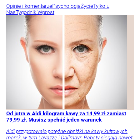
Opinie i komentarze
Psychologia
Życie
Tylko u
Nas
Tygodnik Wprost
Od jutra w Aldi kilogram kawy za 14,99 zł zamiast
79,99 zł. Musisz spełnić jeden warunek
Aldi przygotowało potężne obniżki na kawy kultowych
marek, w tym Lavazzę i Dallmayr. Rabaty sięgają nawet