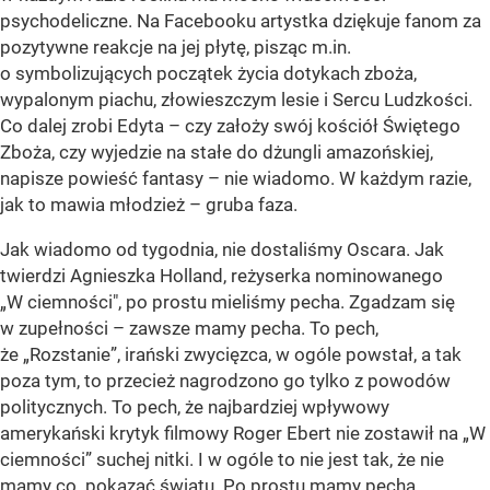
psychodeliczne. Na Facebooku artystka dziękuje fanom za
pozytywne reakcje na jej płytę, pisząc m.in.
o symbolizujących początek życia dotykach zboża,
wypalonym piachu, złowieszczym lesie i Sercu Ludzkości.
Co dalej zrobi Edyta – czy założy swój kościół Świętego
Zboża, czy wyjedzie na stałe do dżungli amazońskiej,
napisze powieść fantasy – nie wiadomo. W każdym razie,
jak to mawia młodzież – gruba faza.
Jak wiadomo od tygodnia, nie dostaliśmy Oscara. Jak
twierdzi Agnieszka Holland, reżyserka nominowanego
„W ciemności", po prostu mieliśmy pecha. Zgadzam się
w zupełności – zawsze mamy pecha. To pech,
że „Rozstanie”, irański zwycięzca, w ogóle powstał, a tak
poza tym, to przecież nagrodzono go tylko z powodów
politycznych. To pech, że najbardziej wpływowy
amerykański krytyk filmowy Roger Ebert nie zostawił na „W
ciemności” suchej nitki. I w ogóle to nie jest tak, że nie
mamy co pokazać światu. Po prostu mamy pecha,