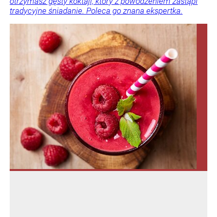
otrzymasz gęsty koktajl, który z powodzeniem zastąpi
tradycyjne śniadanie. Poleca go znana ekspertka.