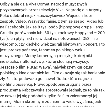
Odbyła się gala Viva Comet, nagród muzycznych
przyznawanych przez telewizję Viva. Nagrodę dla Artysty
Roku odebrał niejaki Łuszczykiewicz Wojciech, lider
zespołu Video. Wszystko fajnie, z tym że zespół Video lubi
na Facebooku jakieś 8 tys. osób (hiphopową grupę Hemp
Gru dla porównania lubi 80 tys., rockowy Happysad – 200
tys.), ich płyty nikt nie widział na notowaniach OliS i nie
wiadomo, czy kiedykolwiek zagrali biletowany koncert. I to
jest, proszę państwa, fenomen polskiego rynku
muzycznego. Mamy komercyjną muzykę, której nikt
nie słucha, i alternatywę, której słuchają wszyscy.
Jeszcze o filmie „Kac Wawa", największym kuriozum
polskiego kina ostatnich lat. Film okazuje się tak haniebnie
zły, że storpedowała go nawet Doda, która nagrała
do filmu piosenkę. Prawdopodobnie zrugana przez
producenta Rabczewska sprostowała jednak, że to nie tak,
że nawet jej się podobało, tylko że film zniesmaczył jej
mamę. Moim skromnym zdaniem to wiele wyjaśnia, jeśli