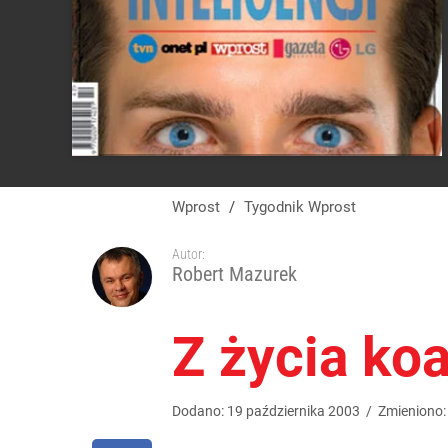
Wprost
/
Tygodnik Wprost
Autor:
Robert Mazurek
Z życia koal
Dodano:
19
października
2003
/
Zmieniono