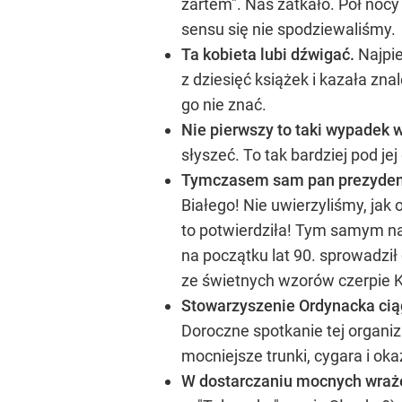
żartem". Nas zatkało. Pół nocy
sensu się nie spodziewaliśmy.
Ta kobieta lubi dźwigać.
Najpie
z dziesięć książek i kazała zn
go nie znać.
Nie pierwszy to taki wypadek w
słyszeć. To tak bardziej pod jej
Tymczasem sam pan prezyden
Białego! Nie uwierzyliśmy, jak
to potwierdziła! Tym samym na
na początku lat 90. sprowadził
ze świetnych wzorów czerpie Kwa
Stowarzyszenie Ordynacka ciąg
Doroczne spotkanie tej organiz
mocniejsze trunki, cygara i oka
W dostarczaniu mocnych wraż