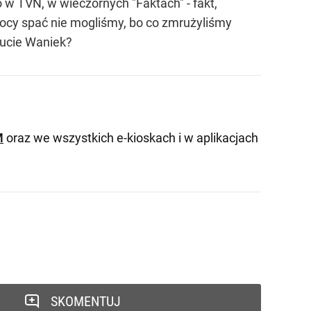
o w TVN, w wieczornych "Faktach" - fakt,
nocy spać nie mogliśmy, bo co zmrużyliśmy
nucie Waniek?
M
oraz we wszystkich e-kioskach i w aplikacjach
SKOMENTUJ