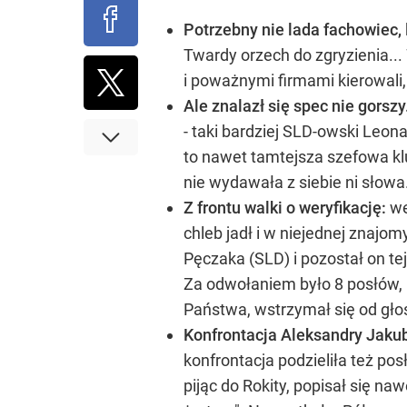
Potrzebny nie lada fachowiec,
Twardy orzech do zgryzienia... 
i poważnymi firmami kierowali,
Ale znalazł się spec nie gorszy
- taki bardziej SLD-owski Leona
to nawet tamtejsza szefowa klu
nie wydawała z siebie ni słowa.
Z frontu walki o weryfikację:
we
chleb jadł i w niejednej znaj
Pęczaka (SLD) i pozostał on t
Za odwołaniem było 8 posłów, p
Państwa, wstrzymał się od gło
Konfrontacja Aleksandry Jaku
konfrontacja podzieliła też po
pijąc do Rokity, popisał się n