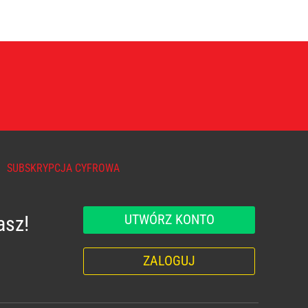
SUBSKRYPCJA CYFROWA
UTWÓRZ KONTO
asz!
ZALOGUJ