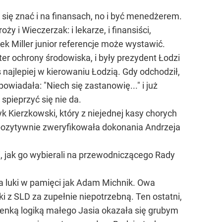
ię znać i na finansach, no i być menedżerem.
y i Wieczerzak: i lekarze, i finansiści,
ek Miller junior referencje może wystawić.
ster ochrony środowiska, i były prezydent Łodzi
s najlepiej w kierowaniu Łodzią. Gdy odchodził,
wiadała: "Niech się zastanowię..." i już
 spieprzyć się nie da.
Kierzkowski, który z niejednej kasy chorych
j pozytywnie zweryfikowała dokonania Andrzeja
i, jak go wybierali na przewodniczącego Rady
a luki w pamięci jak Adam Michnik. Owa
 z SLD za zupełnie niepotrzebną. Ten ostatni,
cienką logiką małego Jasia okazała się grubym