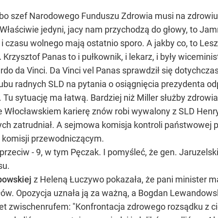
bo szef Narodowego Funduszu Zdrowia musi na zdrowiu s
Właściwie jedyni, jacy nam przychodzą do głowy, to Jamroż
 i czasu wolnego mają ostatnio sporo. A jakby co, to Lesz
.
Krzysztof Panas to i pułkownik, i lekarz, i były wicemini
rdo da Vinci. Da Vinci vel Panas sprawdził się dotychcza
bu radnych SLD na pytania o osiągnięcia prezydenta odpo
 Tu sytuację ma łatwą. Bardziej niż Miller służby zdrowia
 Włocławskiem karierę znów robi wywalony z SLD Henryk 
omych zatrudniał. A sejmowa komisja kontroli państwowe
ej komisji przewodniczącym.
rzeciw - 9, w tym Pęczak. I pomyśleć, że gen. Jaruzelsk
su.
bowskiej
z Heleną Łuczywo pokazała, że pani minister m
słów. Opozycja uznała ją za ważną, a Bogdan Lewandowski
awet zwischenrufem: "Konfrontacja zdrowego rozsądku z 