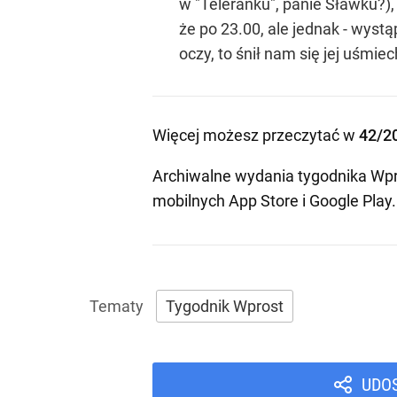
w "Teleranku", panie Sławku?), 
że po 23.00, ale jednak - wyst
oczy, to śnił nam się jej uśmi
Więcej możesz przeczytać w
42/2
Archiwalne wydania tygodnika Wpr
mobilnych
App Store
i
Google Play
.
Tygodnik Wprost
UDO