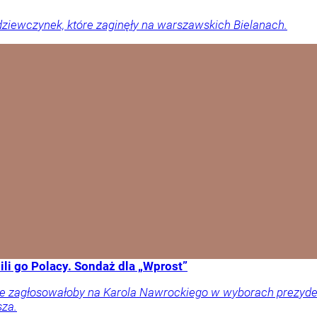
ziewczynek, które zaginęły na warszawskich Bielanach.
li go Polacy. Sondaż dla „Wprost”
ownie zagłosowałoby na Karola Nawrockiego w wyborach prezy
sza.