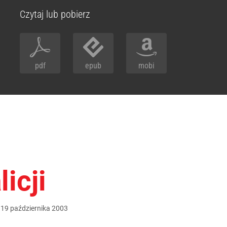
Czytaj lub pobierz
pdf
epub
mobi
icji
:
19
października
2003