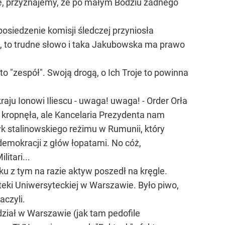
Ale, przyznajemy, że po małym Bodziu żadnego
posiedzenie komisji śledczej przyniosła
ię, to trudne słowo i taka Jakubowska ma prawo
o "zespół". Swoją drogą, o Ich Troje to powinna
aju Ionowi Iliescu - uwaga! uwaga! - Order Orła
a" kropnęła, ale Kancelaria Prezydenta nam
k stalinowskiego reżimu w Rumunii, który
demokracji z głów łopatami. No cóż,
itari...
zku z tym na razie aktyw poszedł na kręgle.
oteki Uniwersyteckiej w Warszawie. Było piwo,
aczyli.
ddział w Warszawie (jak tam pedofile