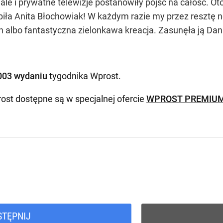
ale i prywatne telewizje postanowiły pójść na całość. Ot
ąpiła Anita Błochowiak! W każdym razie my przez resztę 
ech albo fantastyczna zielonkawa kreacja. Zasunęła ją Da
003 wydaniu
tygodnika Wprost
.
ost dostępne są w specjalnej ofercie
WPROST PREMIU
STĘPNIJ