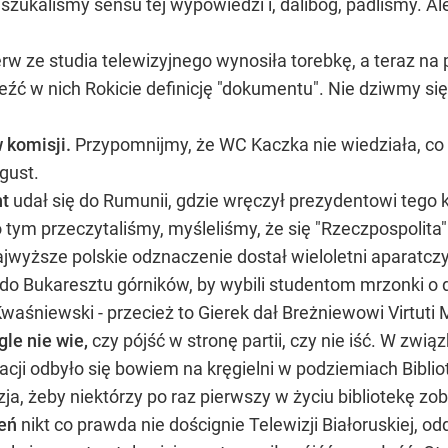
 szukaliśmy sensu tej wypowiedzi i, dalibóg, padliśmy. 
rw ze studia telewizyjnego wynosiła torebkę, a teraz na 
aleźć w nich Rokicie definicję "dokumentu". Nie dziwmy s
 komisji.
Przypomnijmy, że WC Kaczka nie wiedziała, co t
 gust.
t
udał się do Rumunii, gdzie wręczył prezydentowi tego kr
 o tym przeczytaliśmy, myśleliśmy, że się "Rzeczpospolit
jwyższe polskie odznaczenie dostał wieloletni aparatczy
 do Bukaresztu górników, by wybili studentom mrzonki o 
śniewski - przecież to Gierek dał Breżniewowi Virtuti Mil
le nie wie,
czy pójść w stronę partii, czy nie iść. W zwią
acji odbyło się bowiem na kręgielni w podziemiach Bibli
zja, żeby niektórzy po raz pierwszy w życiu bibliotekę zob
eń
nikt co prawda nie doścignie Telewizji Białoruskiej, o