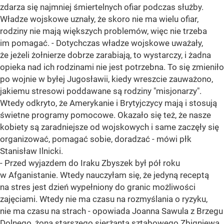
zdarza się najmniej śmiertelnych ofiar podczas służby.
Władze wojskowe uznały, że skoro nie ma wielu ofiar,
rodziny nie mają większych problemów, więc nie trzeba
im pomagać. - Dotychczas władze wojskowe uważały,
że jeżeli żołnierze dobrze zarabiają, to wystarczy, i żadna
opieka nad ich rodzinami nie jest potrzebna. To się zmieniło
po wojnie w byłej Jugosławii, kiedy wreszcie zauważono,
jakiemu stresowi poddawane są rodziny "misjonarzy".
Wtedy odkryto, że Amerykanie i Brytyjczycy mają i stosują
świetne programy pomocowe. Okazało się też, że nasze
kobiety są zaradniejsze od wojskowych i same zaczęły się
organizować, pomagać sobie, doradzać - mówi płk
Stanisław Ilnicki.
- Przed wyjazdem do Iraku Zbyszek był pół roku
w Afganistanie. Wtedy nauczyłam się, że jedyną receptą
na stres jest dzień wypełniony do granic możliwości
zajęciami. Wtedy nie ma czasu na rozmyślania o ryzyku,
nie ma czasu na strach - opowiada Joanna Sawula z Brzegu
Dolnego, żona starszego sierżanta sztabowego Zbigniewa