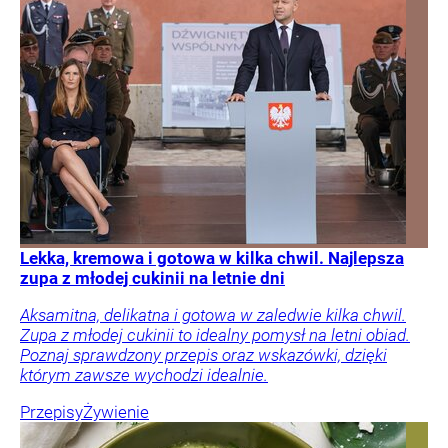
Lekka, kremowa i gotowa w kilka chwil. Najlepsza
zupa z młodej cukinii na letnie dni
Aksamitna, delikatna i gotowa w zaledwie kilka chwil.
Zupa z młodej cukinii to idealny pomysł na letni obiad.
Poznaj sprawdzony przepis oraz wskazówki, dzięki
którym zawsze wychodzi idealnie.
Przepisy
Żywienie