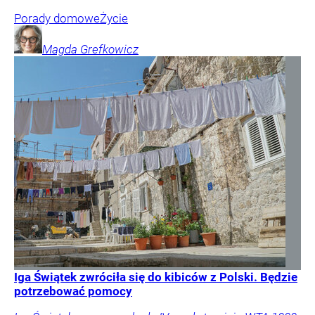
Porady domowe
Życie
Magda
Grefkowicz
Iga Świątek zwróciła się do kibiców z Polski. Będzie
potrzebować pomocy