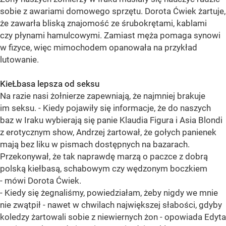
sobie z awariami domowego sprzętu. Dorota Ćwiek żartuje,
że zawarła bliską znajomość ze śrubokrętami, kablami
czy płynami hamulcowymi. Zamiast męża pomaga synowi
w fizyce, więc mimochodem opanowała na przykład
lutowanie.
KieŁbasa lepsza od seksu
Na razie nasi żołnierze zapewniają, że najmniej brakuje
im seksu. - Kiedy pojawiły się informacje, że do naszych
baz w Iraku wybierają się panie Klaudia Figura i Asia Blondi
z erotycznym show, Andrzej żartował, że gołych panienek
mają bez liku w pismach dostępnych na bazarach.
Przekonywał, że tak naprawdę marzą o paczce z dobrą
polską kiełbasą, schabowym czy wędzonym boczkiem
- mówi Dorota Ćwiek.
- Kiedy się żegnaliśmy, powiedziałam, żeby nigdy we mnie
nie zwątpił - nawet w chwilach największej słabości, gdyby
koledzy żartowali sobie z niewiernych żon - opowiada Edyta