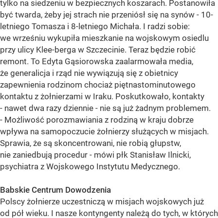
tylko na siedzeniu w bezpiecznych koszarach. Postanowiła
być twarda, żeby jej strach nie przeniósł się na synów - 10-
letniego Tomasza i 8-letniego Michała. I radzi sobie:
we wrześniu wykupiła mieszkanie na wojskowym osiedlu
przy ulicy Klee-berga w Szczecinie. Teraz będzie robić
remont. To Edyta Gąsiorowska zaalarmowała media,
że generalicja i rząd nie wywiązują się z obietnicy
zapewnienia rodzinom chociaż piętnastominutowego
kontaktu z żołnierzami w Iraku. Poskutkowało, kontakty
- nawet dwa razy dziennie - nie są już żadnym problemem.
- Możliwość porozmawiania z rodziną w kraju dobrze
wpływa na samopoczucie żołnierzy służących w misjach.
Sprawia, że są skoncentrowani, nie robią głupstw,
nie zaniedbują procedur - mówi płk Stanisław Ilnicki,
psychiatra z Wojskowego Instytutu Medycznego.
Babskie Centrum Dowodzenia
Polscy żołnierze uczestniczą w misjach wojskowych już
od pół wieku. I nasze kontyngenty należą do tych, w których