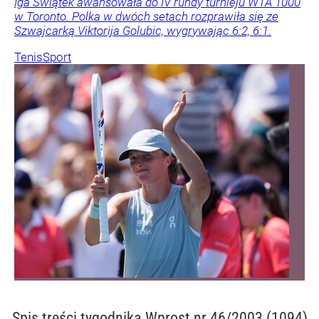
Iga Świątek awansowała do IV rundy turnieju WTA 1000
w Toronto. Polka w dwóch setach rozprawiła się ze
Szwajcarką Viktorija Golubic, wygrywając 6:2, 6:1.
Tenis
Sport
Spis treści
tygodnika Wprost nr 46/2003 (1094)