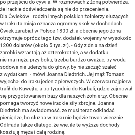
po przejściu do cywila. W rozmowach z żoną potwierdza,
że irackie doświadczenia są nie do przecenienia.
Dla Ćwieków i rodzin innych polskich żołnierzy służących
w Iraku ta misja oznacza ogromny skok w dochodach.
Ćwiek zarabiał w Polsce 1800 zł, a obecnie jego żona
otrzymuje oprócz tego tzw. dodatek wojenny w wysokości
1200 dolarów (około 5 tys. zł). - Gdy z dnia na dzień
zarobki wzrastają aż czterokrotnie, a w dodatku
nie ma męża przy boku, trzeba bardzo uważać, by woda
sodowa nie uderzyła do głowy, by nie zacząć szaleć
z wydatkami - mówi Joanna Diedtrich. Jej mąż Tomasz
wyjechał do Iraku jeden z pierwszych. W czerwcu najpierw
trafił do Kuwejtu, a po tygodniu do Karbali, gdzie zajmował
się przygotowaniem bazy dla naszych żołnierzy. Obecnie
pomaga tworzyć nowe irackie siły zbrojne. Joanna
Diedtrich ma świadomość, że musi teraz odkładać
pieniądze, bo służba w Iraku nie będzie trwać wiecznie.
Odkłada także dlatego, że wie, ile te wyższe dochody
kosztują męża i całą rodzinę.