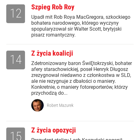
Szpieg Rob Roy
12
Upadł mit Rob Roya MacGregora, szkockiego
bohatera narodowego, którego wyczyny
spopularyzował sir Walter Scott, brytyjski
pisarz romantyczny.
Z życia koalicji
14
Zdetronizowany baron ŚwiĘtokrzyski, bohater
afery starachowickiej, poseł Henryk Długosz
zrezygnował niedawno z członkostwa w SLD,
ale nie rezygnuje z dbałości o maniery.
Konkretnie, o maniery fotoreporterów, którzy
przychodzą do...
Robert Mazurek
Z życia opozycji
15