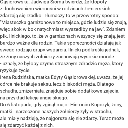
Gąsiorowska. Jadwiga Sioma twierdzi, że kłopoty
z dochowaniem wierności w rodzinach żołnierskich
zdarzają się rzadko. Tłumaczy to w przewrotny sposób:
"Miasteczka garnizonowe to miejsca, gdzie ludzie się znają,
więc skok w bok natychmiast wyszedłby na jaw". Zdaniem
płk. Ilnickiego, to, że w garnizonach wszyscy się znają, jest
bardzo ważne dla rodzin. Takie społeczności działają jak
swego rodzaju grupy wsparcia. Ilnicki podkreśla jednak,
że żony naszych żołnierzy zachowują wysokie morale
- uznały, że byłoby czymś strasznym zdradzić męża, który
ryzykuje życie.
Irena Rudzińska, matka Edyty Gąsiorowskiej, uważa, że jej
córce nie brakuje seksu, lecz bliskości męża. Dlatego
schudła, zmizerniała, znajduje sobie dodatkowe zajęcia,
na przykład lekcje angielskiego.
Do 6 listopada, gdy zginął major Hieronim Kupczyk, żony,
matki i narzeczone naszych żołnierzy żyły w strachu,
ale miały nadzieję, że najgorsze się nie zdarzy. Teraz może
się zdarzyć każdej z nich.