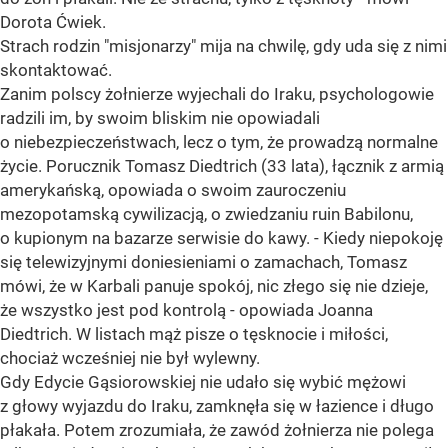
Dorota Ćwiek.
Strach rodzin "misjonarzy" mija na chwilę, gdy uda się z nimi
skontaktować.
Zanim polscy żołnierze wyjechali do Iraku, psychologowie
radzili im, by swoim bliskim nie opowiadali
o niebezpieczeństwach, lecz o tym, że prowadzą normalne
życie. Porucznik Tomasz Diedtrich (33 lata), łącznik z armią
amerykańską, opowiada o swoim zauroczeniu
mezopotamską cywilizacją, o zwiedzaniu ruin Babilonu,
o kupionym na bazarze serwisie do kawy. - Kiedy niepokoję
się telewizyjnymi doniesieniami o zamachach, Tomasz
mówi, że w Karbali panuje spokój, nic złego się nie dzieje,
że wszystko jest pod kontrolą - opowiada Joanna
Diedtrich. W listach mąż pisze o tęsknocie i miłości,
chociaż wcześniej nie był wylewny.
Gdy Edycie Gąsiorowskiej nie udało się wybić mężowi
z głowy wyjazdu do Iraku, zamknęła się w łazience i długo
płakała. Potem zrozumiała, że zawód żołnierza nie polega