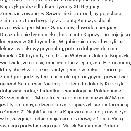
Kupczyk podszedł oficer dyżurny XII Brygady
Zmechanizowanej w Szczecinie i poprosił, by pojechała
z nim do sztabu brygady. Z Jolantą Kupczyk chciał
rozmawiać gen. Marek Samarcew, dowódca brygady.
Do sztabu nie było daleko, bo Jolanta Kupczyk pracuje jako
księgowa w XII brygadzie. W gabinecie dowódcy byli już
lekarz i wojskowy psycholog, potem dołączył do nich
kapelan XII brygady, ksiądz Jan Wołyniec. Jolanta Kupczyk
wiedziała, że coś się musiało stać z jej mężem Hieronimem,
który służył w polskim kontyngencie w Iraku. - Pani mąż
zmarł pół godziny temu na stole operacyjnym - powiedział
generał Samarcew. Niedługo potem do Jolanty Kupczyk
dołączyła córka, studentka oceanologii na Politechnice
Szczecińskiej. - "Może to tylko zbieżność nazwisk? Może
jest tylko ranny, a dziennikarze pospieszyli się z informacją
o śmierci?". Najbliżsi majora Kupczyka nie mogli uwierzyć
w to, że zginął - relacjonuje nam rozmowę z żoną i córką
swojego podwładnego gen. Marek Samarcew. Potem