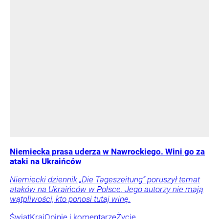
Niemiecka prasa uderza w Nawrockiego. Wini go za
ataki na Ukraińców
Niemiecki dziennik „Die Tageszeitung” poruszył temat
ataków na Ukraińców w Polsce. Jego autorzy nie mają
wątpliwości, kto ponosi tutaj winę.
Świat
Kraj
Opinie i komentarze
Życie