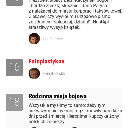
Prezydent stolicy Lech Kaczyński pogonił
- bardzo zresztą słusznie - Jana Parysa
z należącej do miasta korporacji taksówkowej.
Ciekawe, czy wysłał mu urzędowe pismo
ze zdaniem "spieprzaj, dziadu!". NastĄpi
straszliwy wysyp książek...
Igor Zalewski
Fotoplastykon
16
Henryk Sawka
Rodzinna misja bojowa
18
Wszystkie myślimy to samo: żeby tym
pierwszym nie był mój mąż - mówiły nam kilka
dni przed śmiercią Hieronima Kupczyka żony
polskich żołnierzy