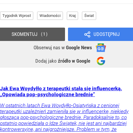
Tygodnik Wprost
Wiadomości
Kraj
Świat
SKOMENTUJ
UDOSTĘPNIJ
1
Obserwuj nas
w
Google News
Dodaj jako
źródło w Google
Jak Ewa Woydyłło z terapeutki stała się influencerką.
„Opowiada pop-psychologiczne brednie”
W ostatnich latach Ewa Woydyłło-Osiatyńska z cenionej
terapeutki uzależnień zamieniła się w influencerkę, niekiedy
głoszącą pop-psychologiczne brednie. Paradoksalnie to, co
ostatnio powiedziała o Idze Świątek, nie jest ani najbardziej
kontrowersyjne, ani najgroźniejsze. Problem w tym, że