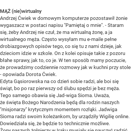
MĄŻ (nie)wirtualny
Andrzej Ćwiek w domowym komputerze pozostawił żonie
wygaszacz w postaci napisu "Pamiętaj o mnie". - Staram
się, żeby Andrzej nie czuł, że ma wirtualną żonę, a ja
wirtualnego męża. Często wysyłam mu e-maile pełne
drobiazgowych opisów tego, co się tu z nami dzieje, jak
dzieciom idzie w szkole. On z kolei opisuje takie z pozoru
błahe sprawy, jak to, co je. W ten sposób mamy poczucie,
że prowadzimy codziennie rozmowy jak w kuchni przy stole
- opowiada Dorota Ćwiek.
Edyta Gąsiorowska na co dzień sobie radzi, ale boi się
świąt, bo po raz pierwszy od ślubu spędzi je bez męża.
Tego samego obawia się Jad-wiga Sioma. Uważa,
że święta Bożego Narodzenia będą dla rodzin naszych
"misjonarzy" krytycznym momentem rozłąki. Jadwiga
Sioma radzi swoim koleżankom, by urządziły Wigilię online.
Dowiedziała się, że będzie to technicznie możliwe.
Żony naszych żołnierzy w Iraku musiały się nauczyć radzić