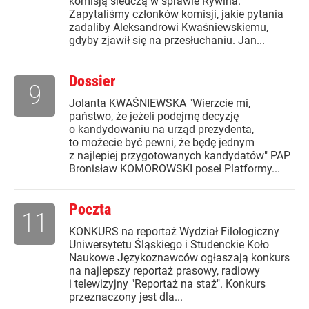
komisją śledczą w sprawie Rywina.
Zapytaliśmy członków komisji, jakie pytania
zadaliby Aleksandrowi Kwaśniewskiemu,
gdyby zjawił się na przesłuchaniu. Jan...
Dossier
9
Jolanta KWAŚNIEWSKA "Wierzcie mi,
państwo, że jeżeli podejmę decyzję
o kandydowaniu na urząd prezydenta,
to możecie być pewni, że będę jednym
z najlepiej przygotowanych kandydatów" PAP
Bronisław KOMOROWSKI poseł Platformy...
Poczta
11
KONKURS na reportaż Wydział Filologiczny
Uniwersytetu Śląskiego i Studenckie Koło
Naukowe Językoznawców ogłaszają konkurs
na najlepszy reportaż prasowy, radiowy
i telewizyjny "Reportaż na staż". Konkurs
przeznaczony jest dla...