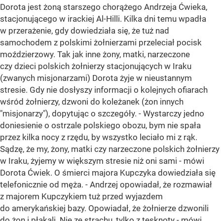
Dorota jest żoną starszego chorążego Andrzeja Ćwieka,
stacjonującego w irackiej Al-Hilli. Kilka dni temu wpadła
w przerażenie, gdy dowiedziała się, że tuż nad
samochodem z polskimi żołnierzami przeleciał pocisk
moździerzowy. Tak jak inne żony, matki, narzeczone
czy dzieci polskich żołnierzy stacjonujących w Iraku
(zwanych misjonarzami) Dorota żyje w nieustannym
stresie. Gdy nie dosłyszy informacji o kolejnych ofiarach
wśród żołnierzy, dzwoni do koleżanek (żon innych
"misjonarzy"), dopytując o szczegóły. - Wystarczy jedno
doniesienie o ostrzale polskiego obozu, bym nie spała
przez kilka nocy z rzędu, by wszystko leciało mi z rąk.
Sądzę, że my, żony, matki czy narzeczone polskich żołnierzy
w Iraku, żyjemy w większym stresie niż oni sami - mówi
Dorota Ćwiek. O śmierci majora Kupczyka dowiedziała się
telefonicznie od męża. - Andrzej opowiadał, że rozmawiał
z majorem Kupczykiem tuż przed wyjazdem
do amerykańskiej bazy. Opowiadał, że żołnierze dzwonili
do żon i płakali. Nie ze strachu, tylko z tęsknoty - mówi