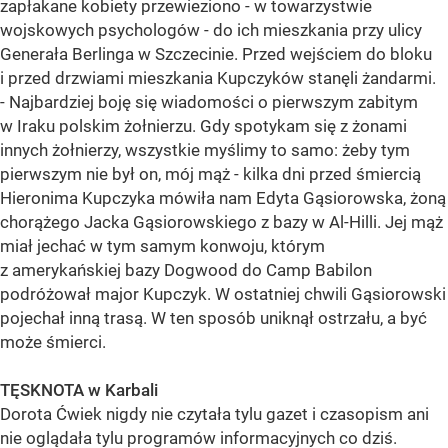
zapłakane kobiety przewieziono - w towarzystwie
wojskowych psychologów - do ich mieszkania przy ulicy
Generała Berlinga w Szczecinie. Przed wejściem do bloku
i przed drzwiami mieszkania Kupczyków stanęli żandarmi.
- Najbardziej boję się wiadomości o pierwszym zabitym
w Iraku polskim żołnierzu. Gdy spotykam się z żonami
innych żołnierzy, wszystkie myślimy to samo: żeby tym
pierwszym nie był on, mój mąż - kilka dni przed śmiercią
Hieronima Kupczyka mówiła nam Edyta Gąsiorowska, żoną
chorążego Jacka Gąsiorowskiego z bazy w Al-Hilli. Jej mąż
miał jechać w tym samym konwoju, którym
z amerykańskiej bazy Dogwood do Camp Babilon
podróżował major Kupczyk. W ostatniej chwili Gąsiorowski
pojechał inną trasą. W ten sposób uniknął ostrzału, a być
może śmierci.
TĘSKNOTA w Karbali
Dorota Ćwiek nigdy nie czytała tylu gazet i czasopism ani
nie oglądała tylu programów informacyjnych co dziś.