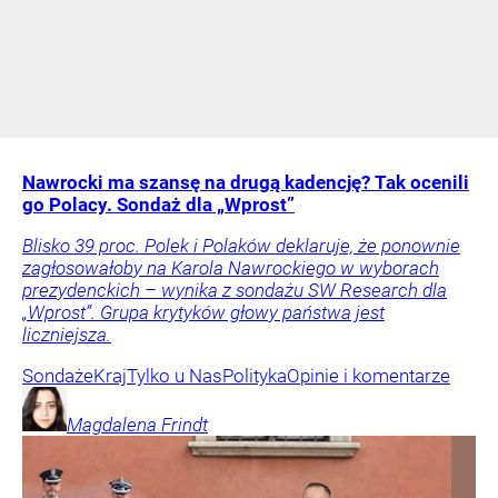
Nawrocki ma szansę na drugą kadencję? Tak ocenili
go Polacy. Sondaż dla „Wprost”
Blisko 39 proc. Polek i Polaków deklaruje, że ponownie
zagłosowałoby na Karola Nawrockiego w wyborach
prezydenckich – wynika z sondażu SW Research dla
„Wprost”. Grupa krytyków głowy państwa jest
liczniejsza.
Sondaże
Kraj
Tylko u Nas
Polityka
Opinie i komentarze
Magdalena
Frindt