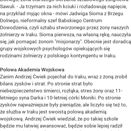
Sawuli. - Ja trzymam za nich kciuki i rozładowuję napięcie,
na przykład myjąc okna - mówi Jadwiga Sioma z Brzegu
Dolnego, nieformalny szef Babskiego Centrum
Dowodzenia, czyli sztabu stworzonego przez żony naszych
żołnierzy w Iraku. Sioma pierwsza, na własną rękę, nauczyła
się, jak pomagać żonom "misjonarzy". Obecnie jest doradcą
grupy wojskowych psychologów opiekujących się
rodzinami żołnierzy z polskiego kontyngentu w Iraku.
Polowa Akademia Wojskowa
Zanim Andrzej Ćwiek pojechał do Iraku, wraz z żoną zrobił
bilans zysków i strat. Po stronie strat było
niebezpieczeństwo śmierci, rozłąka, stres żony oraz 11-
letniego syna Darka i 10-letniej córki Moniki. Po stronie
zysków najważniejsze były pieniądze, ale liczyło się też to,
że służba w Iraku jest swoistą polową akademią
wojskową. Andrzej Ćwiek wiedział, że po takiej szkole
będzie mu łatwiej awansować, będzie sobie lepiej radził