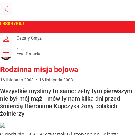
PRZEJDŹ
NA
WPROST
STRONĘ
GŁÓWNĄ
UBSKRYBUJ
Tygodnik Wprost
Autor:
ZALOGUJ
Cezary Gmyz
MENU
Autor:
Ewa Ornacka
Rodzinna misja bojowa
16
listopada
2003
/
16
listopada
2003
Wszystkie myślimy to samo: żeby tym pierwszym
nie był mój mąż - mówiły nam kilka dni przed
śmiercią Hieronima Kupczyka żony polskich
żołnierzy
O godzinie 13.30 w czwartek 6 listopada do Jolanty