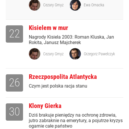
Cezary Gmyz
Ewa Ornacka
Kisielem w mur
22
Nagrody Kisiela 2003: Roman Kluska, Jan
Rokita, Janusz Majcherek
Cezary Gmyz
Grzegorz Pawelczyk
Rzeczpospolita Atlantycka
26
Czym jest polska racja stanu
Klony Gierka
30
Dziś brakuje pieniędzy na ochronę zdrowia,
jutro zabraknie na emerytury, a pojutrze kryzys
ogarnie całe państwo