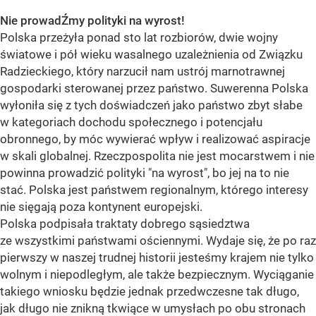
Nie prowadŹmy polityki na wyrost!
Polska przeżyła ponad sto lat rozbiorów, dwie wojny
światowe i pół wieku wasalnego uzależnienia od Związku
Radzieckiego, który narzucił nam ustrój marnotrawnej
gospodarki sterowanej przez państwo. Suwerenna Polska
wyłoniła się z tych doświadczeń jako państwo zbyt słabe
w kategoriach dochodu społecznego i potencjału
obronnego, by móc wywierać wpływ i realizować aspiracje
w skali globalnej. Rzeczpospolita nie jest mocarstwem i nie
powinna prowadzić polityki "na wyrost", bo jej na to nie
stać. Polska jest państwem regionalnym, którego interesy
nie sięgają poza kontynent europejski.
Polska podpisała traktaty dobrego sąsiedztwa
ze wszystkimi państwami ościennymi. Wydaje się, że po raz
pierwszy w naszej trudnej historii jesteśmy krajem nie tylko
wolnym i niepodległym, ale także bezpiecznym. Wyciąganie
takiego wniosku będzie jednak przedwczesne tak długo,
jak długo nie znikną tkwiące w umysłach po obu stronach