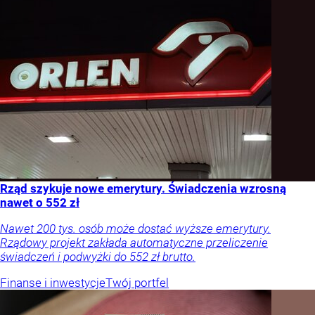
Rząd szykuje nowe emerytury. Świadczenia wzrosną
nawet o 552 zł
Nawet 200 tys. osób może dostać wyższe emerytury.
Rządowy projekt zakłada automatyczne przeliczenie
świadczeń i podwyżki do 552 zł brutto.
Finanse i inwestycje
Twój portfel