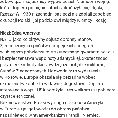
zobowiązań, sojusznicy wypowiedzieli Niemcom wojnę,
która dopiero po pięciu latach zakończyła się klęską
Rzeszy. W 1939 r. zachodni sąsiedzi nie zdołali zapobiec
okupacji Polski i jej podziałowi między Niemcy i Rosję.
NiezbĘdna Ameryka
NATO, jako kolektywny sojusz obronny Stanów
Zjednoczonych i państw europejskich, odegrało
w ubiegłym półwieczu rolę skutecznego gwaranta pokoju
i bezpieczeństwa wspólnoty atlantyckiej. Skuteczność
przymierze atlantyckie zawdzięcza potędze militarnej
Stanów Zjednoczonych. Udowodniły to wydarzenia
w Kosowie. Europa okazała się bezradna wobec
okrucieństw konfliktu w dawnej Jugosławii. Dopiero
interwencja wojsk USA położyła kres walkom i zapobiegła
czystce etnicznej.
Bezpieczeństwo Polski wymaga obecności Ameryki
w Europie i jej gotowości do obrony państwa
napadniętego. Antyamerykanizm Francji i Niemiec,