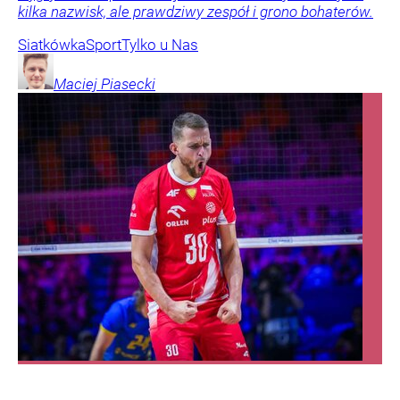
kilka nazwisk, ale prawdziwy zespół i grono bohaterów.
Siatkówka
Sport
Tylko u Nas
Maciej
Piasecki