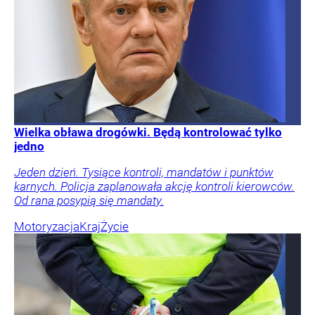
Wielka obława drogówki. Będą kontrolować tylko
jedno
Jeden dzień. Tysiące kontroli, mandatów i punktów
karnych. Policja zaplanowała akcję kontroli kierowców.
Od rana posypią się mandaty.
Motoryzacja
Kraj
Życie