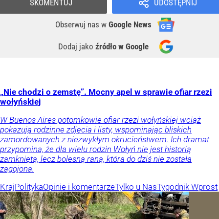
SKOMENTUJ
UDOSTĘPNIJ
Obserwuj nas
w
Google News
Dodaj jako
źródło w Google
„Nie chodzi o zemstę”. Mocny apel w sprawie ofiar rzezi
wołyńskiej
W Buenos Aires potomkowie ofiar rzezi wołyńskiej wciąż
pokazują rodzinne zdjęcia i listy, wspominając bliskich
zamordowanych z niezwykłym okrucieństwem. Ich dramat
przypomina, że dla wielu rodzin Wołyń nie jest historią
zamkniętą, lecz bolesną raną, która do dziś nie została
zagojona.
Kraj
Polityka
Opinie i komentarze
Tylko u Nas
Tygodnik Wprost