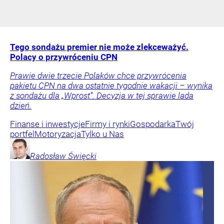
Tego sondażu premier nie może zlekceważyć.
Polacy o przywróceniu CPN
Prawie dwie trzecie Polaków chce przywrócenia
pakietu CPN na dwa ostatnie tygodnie wakacji – wynika
z sondażu dla „Wprost”. Decyzja w tej sprawie lada
dzień.
Finanse i inwestycje
Firmy i rynki
Gospodarka
Twój
portfel
Motoryzacja
Tylko u Nas
Radosław
Święcki