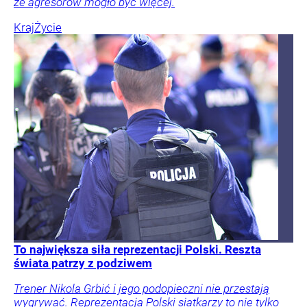
że agresorów mogło być więcej.
Kraj
Życie
To największa siła reprezentacji Polski. Reszta
świata patrzy z podziwem
Trener Nikola Grbić i jego podopieczni nie przestają
wygrywać. Reprezentacja Polski siatkarzy to nie tylko