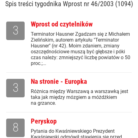
Spis treści
tygodnika Wprost nr 46/2003 (1094)
Wprost od czytelników
3
Terminator Hausner Zgadzam się z Michałem
Zielińskim, autorem artykułu "Terminator
Hausner" (nr 42). Moim zdaniem, zmiany
oszczędnościowe muszą być głębsze i póki
czas należy: zmniejszyć liczbę powiatów o 50
proc.;...
Na stronie - Europka
3
Różnica między Warszawą a warszawką jest
taka jak między mózgiem a móżdżkiem
na grzance.
Peryskop
8
Pytania do Kwaśniewskiego Prezydent
Kwaśniewski odmówił stawienia się przed