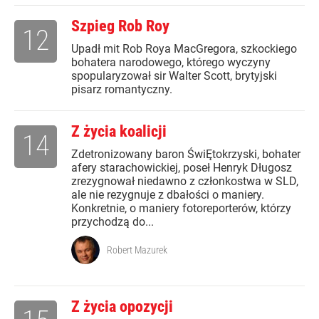
Szpieg Rob Roy
12
Upadł mit Rob Roya MacGregora, szkockiego
bohatera narodowego, którego wyczyny
spopularyzował sir Walter Scott, brytyjski
pisarz romantyczny.
Z życia koalicji
14
Zdetronizowany baron ŚwiĘtokrzyski, bohater
afery starachowickiej, poseł Henryk Długosz
zrezygnował niedawno z członkostwa w SLD,
ale nie rezygnuje z dbałości o maniery.
Konkretnie, o maniery fotoreporterów, którzy
przychodzą do...
Robert Mazurek
Z życia opozycji