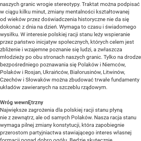
naszych granic wrogie stereotypy. Traktat można podpisać
w ciągu kilku minut, zmiany mentalności kształtowanej
od wieków przez doświadczenia historyczne nie da się
dokonać z dnia na dzień. Wymaga to czasu i świadomego
wysiłku. W interesie polskiej racji stanu leży wspieranie
przez państwo inicjatyw społecznych, których celem jest
zbliżenie i wzajemne poznanie się ludzi, a zwłaszcza
młodzieży po obu stronach naszych granic. Tylko na drodze
bezpośredniego poznawania się Polaków i Niemców,
Polaków i Rosjan, Ukraińców, Białorusinów, Litwinów,
Czechów i Słowaków można zbudować trwałe fundamenty
układów zawieranych na szczeblu rządowym.
Wróg wewnĘtrzny
Największe zagrożenia dla polskiej racji stanu płyną
nie z zewnątrz, ale od samych Polaków. Nasza racja stanu
wymaga pilnej zmiany konstytucji, która zapobiegnie
przerostom partyjniactwa stawiającego interes własnej
formacji ponad dobro ogółu. Będzie skutecznie