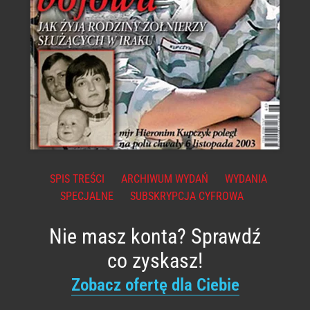
SPIS TREŚCI
ARCHIWUM WYDAŃ
WYDANIA
SPECJALNE
SUBSKRYPCJA CYFROWA
Nie masz konta? Sprawdź
co zyskasz!
Zobacz ofertę dla Ciebie