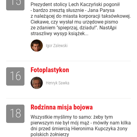
15
Prezydent stolicy Lech Kaczyński pogonił
- bardzo zresztą słusznie - Jana Parysa
z należącej do miasta korporacji taksówkowej.
Ciekawe, czy wysłał mu urzędowe pismo
ze zdaniem "spieprzaj, dziadu!". NastĄpi
straszliwy wysyp książek...
Igor Zalewski
Fotoplastykon
16
Henryk Sawka
Rodzinna misja bojowa
18
Wszystkie myślimy to samo: żeby tym
pierwszym nie był mój mąż - mówiły nam kilka
dni przed śmiercią Hieronima Kupczyka żony
polskich żołnierzy