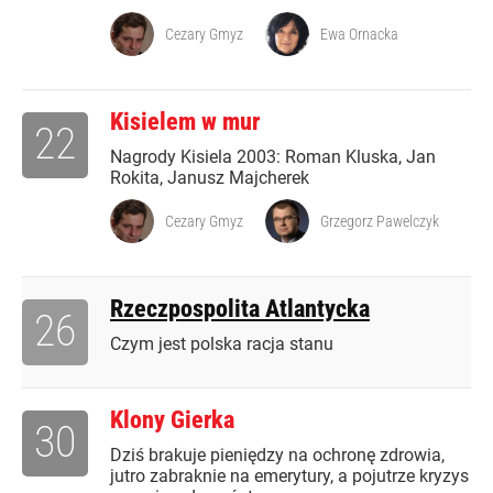
Cezary Gmyz
Ewa Ornacka
Kisielem w mur
22
Nagrody Kisiela 2003: Roman Kluska, Jan
Rokita, Janusz Majcherek
Cezary Gmyz
Grzegorz Pawelczyk
Rzeczpospolita Atlantycka
26
Czym jest polska racja stanu
Klony Gierka
30
Dziś brakuje pieniędzy na ochronę zdrowia,
jutro zabraknie na emerytury, a pojutrze kryzys