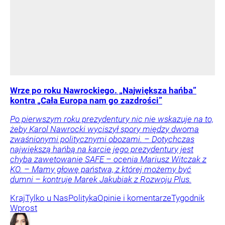
Wrze po roku Nawrockiego. „Największa hańba”
kontra „Cała Europa nam go zazdrości”
Po pierwszym roku prezydentury nic nie wskazuje na to,
żeby Karol Nawrocki wyciszył spory między dwoma
zwaśnionymi politycznymi obozami. – Dotychczas
największą hańbą na karcie jego prezydentury jest
chyba zawetowanie SAFE – ocenia Mariusz Witczak z
KO. – Mamy głowę państwa, z której możemy być
dumni – kontruje Marek Jakubiak z Rozwoju Plus.
Kraj
Tylko u Nas
Polityka
Opinie i komentarze
Tygodnik
Wprost