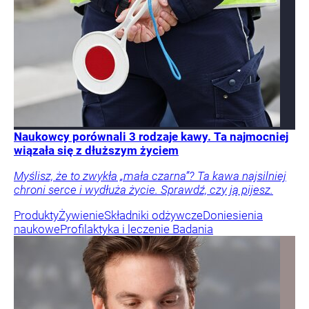
Naukowcy porównali 3 rodzaje kawy. Ta najmocniej
wiązała się z dłuższym życiem
Myślisz, że to zwykła „mała czarna”? Ta kawa najsilniej
chroni serce i wydłuża życie. Sprawdź, czy ją pijesz.
Produkty
Żywienie
Składniki odżywcze
Doniesienia
naukowe
Profilaktyka i leczenie
Badania