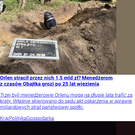
Orlen stracił przez nich 1,5 mld zł? Menedżerom
z czasów Obajtka grozi po 25 lat więzienia
Trzej byli menedżerowie Orlenu mogą na długie lata trafić za
kraty. Właśnie skierowano do sądu akt oskarżenia w sprawie
miliardowych strat państwowej spółki.
Kraj
Polityka
Gospodarka