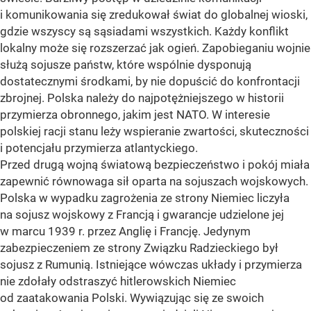
i komunikowania się zredukował świat do globalnej wioski,
gdzie wszyscy są sąsiadami wszystkich. Każdy konflikt
lokalny może się rozszerzać jak ogień. Zapobieganiu wojnie
służą sojusze państw, które wspólnie dysponują
dostatecznymi środkami, by nie dopuścić do konfrontacji
zbrojnej. Polska należy do najpotężniejszego w historii
przymierza obronnego, jakim jest NATO. W interesie
polskiej racji stanu leży wspieranie zwartości, skuteczności
i potencjału przymierza atlantyckiego.
Przed drugą wojną światową bezpieczeństwo i pokój miała
zapewnić równowaga sił oparta na sojuszach wojskowych.
Polska w wypadku zagrożenia ze strony Niemiec liczyła
na sojusz wojskowy z Francją i gwarancje udzielone jej
w marcu 1939 r. przez Anglię i Francję. Jedynym
zabezpieczeniem ze strony Związku Radzieckiego był
sojusz z Rumunią. Istniejące wówczas układy i przymierza
nie zdołały odstraszyć hitlerowskich Niemiec
od zaatakowania Polski. Wywiązując się ze swoich