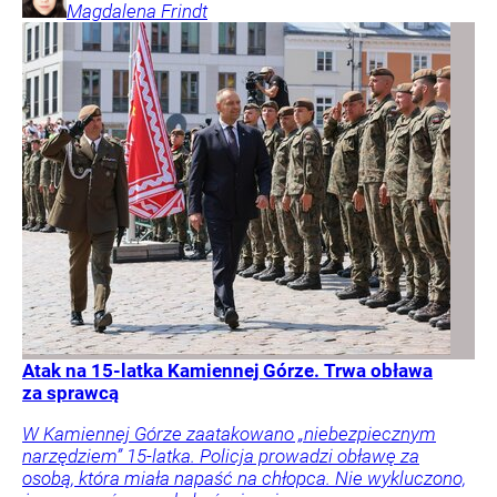
Magdalena
Frindt
Atak na 15-latka Kamiennej Górze. Trwa obława
za sprawcą
W Kamiennej Górze zaatakowano „niebezpiecznym
narzędziem” 15-latka. Policja prowadzi obławę za
osobą, która miała napaść na chłopca. Nie wykluczono,