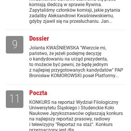
komisją śledczą w sprawie Rywina.
Zapytaliśmy członków komisji, jakie pytania
zadaliby Aleksandrowi Kwaśniewskiemu,
gdyby zjawił się na przesłuchaniu. Jan...
Dossier
9
Jolanta KWAŚNIEWSKA "Wierzcie mi,
państwo, że jeżeli podejmę decyzję
o kandydowaniu na urząd prezydenta,
to możecie być pewni, że będę jednym
z najlepiej przygotowanych kandydatów" PAP
Bronisław KOMOROWSKI poseł Platformy...
Poczta
11
KONKURS na reportaż Wydział Filologiczny
Uniwersytetu Śląskiego i Studenckie Koło
Naukowe Językoznawców ogłaszają konkurs
na najlepszy reportaż prasowy, radiowy
i telewizyjny "Reportaż na staż". Konkurs
przeznaczony jest dla...