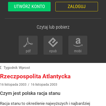
UTWÓRZ KONTO
ZALOGUJ
Czytaj lub pobierz
pdf
epub
mobi
Tygodnik Wprost
Rzeczpospolita Atlantycka
16
listopada
2003
/
16
listopada
2003
Czym jest polska racja stanu
Racja stanu to określenie najwyższych i najbardziej