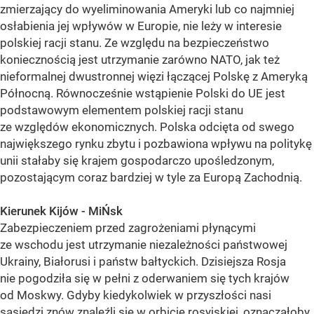
zmierzający do wyeliminowania Ameryki lub co najmniej
osłabienia jej wpływów w Europie, nie leży w interesie
polskiej racji stanu. Ze względu na bezpieczeństwo
koniecznością jest utrzymanie zarówno NATO, jak też
nieformalnej dwustronnej więzi łączącej Polskę z Ameryką
Północną. Równocześnie wstąpienie Polski do UE jest
podstawowym elementem polskiej racji stanu
ze względów ekonomicznych. Polska odcięta od swego
największego rynku zbytu i pozbawiona wpływu na politykę
unii stałaby się krajem gospodarczo upośledzonym,
pozostającym coraz bardziej w tyle za Europą Zachodnią.
Kierunek Kijów - MiŃsk
Zabezpieczeniem przed zagrożeniami płynącymi
ze wschodu jest utrzymanie niezależności państwowej
Ukrainy, Białorusi i państw bałtyckich. Dzisiejsza Rosja
nie pogodziła się w pełni z oderwaniem się tych krajów
od Moskwy. Gdyby kiedykolwiek w przyszłości nasi
sąsiedzi znów znaleźli się w orbicie rosyjskiej, oznaczałoby