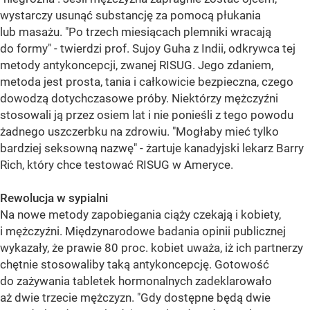
wystarczy usunąć substancję za pomocą płukania
lub masażu. "Po trzech miesiącach plemniki wracają
do formy" - twierdzi prof. Sujoy Guha z Indii, odkrywca tej
metody antykoncepcji, zwanej RISUG. Jego zdaniem,
metoda jest prosta, tania i całkowicie bezpieczna, czego
dowodzą dotychczasowe próby. Niektórzy mężczyźni
stosowali ją przez osiem lat i nie ponieśli z tego powodu
żadnego uszczerbku na zdrowiu. "Mogłaby mieć tylko
bardziej seksowną nazwę" - żartuje kanadyjski lekarz Barry
Rich, który chce testować RISUG w Ameryce.
Rewolucja w sypialni
Na nowe metody zapobiegania ciąży czekają i kobiety,
i mężczyźni. Międzynarodowe badania opinii publicznej
wykazały, że prawie 80 proc. kobiet uważa, iż ich partnerzy
chętnie stosowaliby taką antykoncepcję. Gotowość
do zażywania tabletek hormonalnych zadeklarowało
aż dwie trzecie mężczyzn. "Gdy dostępne będą dwie