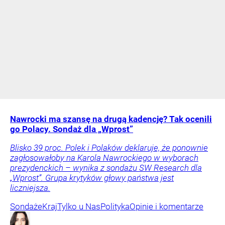
Nawrocki ma szansę na drugą kadencję? Tak ocenili
go Polacy. Sondaż dla „Wprost”
Blisko 39 proc. Polek i Polaków deklaruje, że ponownie
zagłosowałoby na Karola Nawrockiego w wyborach
prezydenckich – wynika z sondażu SW Research dla
„Wprost”. Grupa krytyków głowy państwa jest
liczniejsza.
Sondaże
Kraj
Tylko u Nas
Polityka
Opinie i komentarze