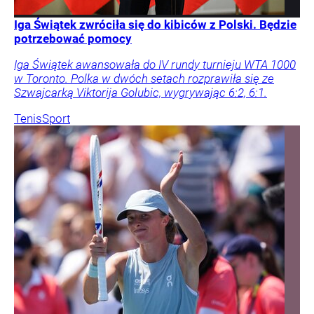
Iga Świątek zwróciła się do kibiców z Polski. Będzie
potrzebować pomocy
Iga Świątek awansowała do IV rundy turnieju WTA 1000
w Toronto. Polka w dwóch setach rozprawiła się ze
Szwajcarką Viktorija Golubic, wygrywając 6:2, 6:1.
Tenis
Sport