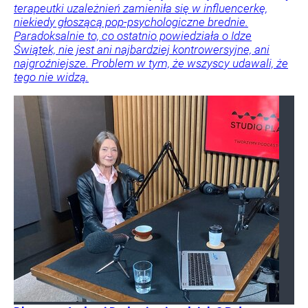
terapeutki uzależnień zamieniła się w influencerkę,
niekiedy głoszącą pop-psychologiczne brednie.
Paradoksalnie to, co ostatnio powiedziała o Idze
Świątek, nie jest ani najbardziej kontrowersyjne, ani
najgroźniejsze. Problem w tym, że wszyscy udawali, że
tego nie widzą.