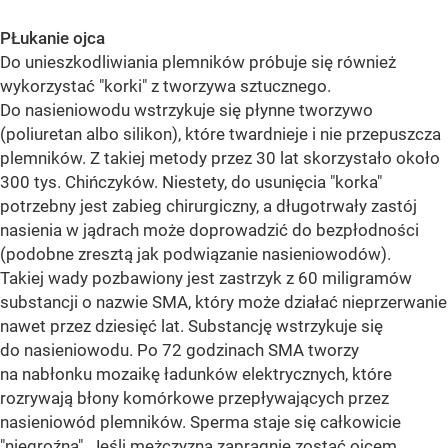
PŁukanie ojca
Do unieszkodliwiania plemników próbuje się również
wykorzystać "korki" z tworzywa sztucznego.
Do nasieniowodu wstrzykuje się płynne tworzywo
(poliuretan albo silikon), które twardnieje i nie przepuszcza
plemników. Z takiej metody przez 30 lat skorzystało około
300 tys. Chińczyków. Niestety, do usunięcia "korka"
potrzebny jest zabieg chirurgiczny, a długotrwały zastój
nasienia w jądrach może doprowadzić do bezpłodności
(podobne zresztą jak podwiązanie nasieniowodów).
Takiej wady pozbawiony jest zastrzyk z 60 miligramów
substancji o nazwie SMA, który może działać nieprzerwanie
nawet przez dziesięć lat. Substancję wstrzykuje się
do nasieniowodu. Po 72 godzinach SMA tworzy
na nabłonku mozaikę ładunków elektrycznych, które
rozrywają błony komórkowe przepływających przez
nasieniowód plemników. Sperma staje się całkowicie
"niegroźna". Jeśli mężczyzna zapragnie zostać ojcem,