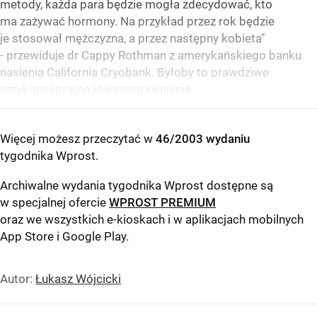
metody, każda para będzie mogła zdecydować, kto
ma zażywać hormony. Na przykład przez rok będzie
je stosował mężczyzna, a przez następny kobieta"
- przewiduje dr Cappy Rothman z amerykańskiego banku
nasienia California Cryobank. Byłoby to prawdziwe
antykoncepcyjne równouprawnienie.
Więcej możesz przeczytać w
46/2003 wydaniu
tygodnika Wprost
.
Archiwalne wydania tygodnika Wprost dostępne są
w specjalnej ofercie
WPROST PREMIUM
oraz we wszystkich e-kioskach i w aplikacjach mobilnych
App Store
i
Google Play
.
Autor:
Łukasz Wójcicki