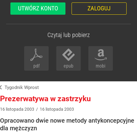
UTWÓRZ KONTO
ZALOGUJ
Czytaj lub pobierz
pdf
epub
mobi
Tygodnik Wprost
Prezerwatywa w zastrzyku
16
listopada
2003
/
16
listopada
2003
Opracowano dwie nowe metody antykoncepcyjne
dla mężczyzn