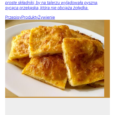
proste składniki, by na talerzu wylądowała pyszna,
sycąca przekąska, która nie obciąża żołądka.
Przepisy
Produkty
Żywienie