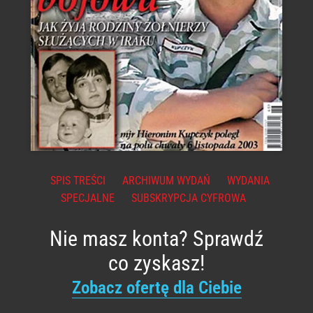
SPIS TREŚCI
ARCHIWUM WYDAŃ
WYDANIA
SPECJALNE
SUBSKRYPCJA CYFROWA
Nie masz konta? Sprawdź
co zyskasz!
Zobacz ofertę dla Ciebie