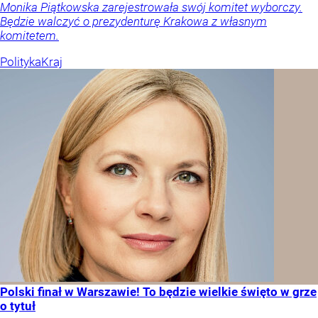
Monika Piątkowska zarejestrowała swój komitet wyborczy.
Będzie walczyć o prezydenturę Krakowa z własnym
komitetem.
Polityka
Kraj
Polski finał w Warszawie! To będzie wielkie święto w grze
o tytuł