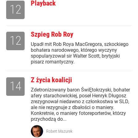
Playback
12
Szpieg Rob Roy
12
Upadł mit Rob Roya MacGregora, szkockiego
bohatera narodowego, którego wyczyny
spopularyzował sir Walter Scott, brytyjski
pisarz romantyczny.
Z życia koalicji
14
Zdetronizowany baron ŚwiĘtokrzyski, bohater
afery starachowickiej, poseł Henryk Długosz
zrezygnował niedawno z członkostwa w SLD,
ale nie rezygnuje z dbałości o maniery.
Konkretnie, o maniery fotoreporterów, którzy
przychodzą do...
Robert Mazurek