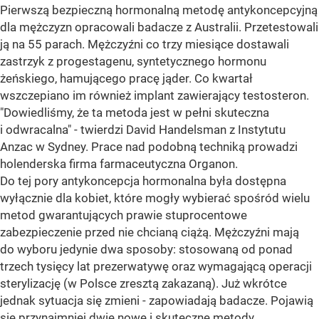
Pierwszą bezpieczną hormonalną metodę antykoncepcyjną
dla mężczyzn opracowali badacze z Australii. Przetestowali
ją na 55 parach. Mężczyźni co trzy miesiące dostawali
zastrzyk z progestagenu, syntetycznego hormonu
żeńskiego, hamującego pracę jąder. Co kwartał
wszczepiano im również implant zawierający testosteron.
"Dowiedliśmy, że ta metoda jest w pełni skuteczna
i odwracalna" - twierdzi David Handelsman z Instytutu
Anzac w Sydney. Prace nad podobną techniką prowadzi
holenderska firma farmaceutyczna Organon.
Do tej pory antykoncepcja hormonalna była dostępna
wyłącznie dla kobiet, które mogły wybierać spośród wielu
metod gwarantujących prawie stuprocentowe
zabezpieczenie przed nie chcianą ciążą. Mężczyźni mają
do wyboru jedynie dwa sposoby: stosowaną od ponad
trzech tysięcy lat prezerwatywę oraz wymagającą operacji
sterylizację (w Polsce zresztą zakazaną). Już wkrótce
jednak sytuacja się zmieni - zapowiadają badacze. Pojawią
się przynajmniej dwie nowe i skuteczne metody