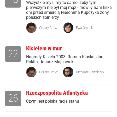
Wszystkie myślimy to samo: żeby tym
pierwszym nie był mój mąż - mówiły nam kilka
dni przed śmiercią Hieronima Kupczyka żony
polskich żołnierzy
Cezary Gmyz
Ewa Ornacka
Kisielem w mur
22
Nagrody Kisiela 2003: Roman Kluska, Jan
Rokita, Janusz Majcherek
Cezary Gmyz
Grzegorz Pawelczyk
Rzeczpospolita Atlantycka
26
Czym jest polska racja stanu