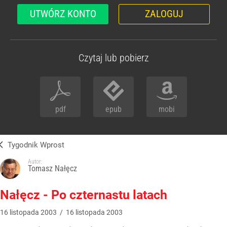
UTWÓRZ KONTO
ZALOGUJ
Czytaj lub pobierz
pdf
epub
mobi
Tygodnik Wprost
Autor:
Tomasz Nałęcz
Nałęcz - Po czternastu latach
16
listopada
2003
/
16
listopada
2003