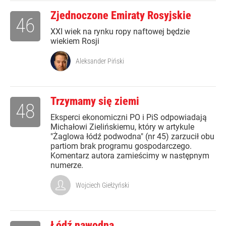
Zjednoczone Emiraty Rosyjskie
46
XXI wiek na rynku ropy naftowej będzie
wiekiem Rosji
Aleksander Piński
Trzymamy się ziemi
48
Eksperci ekonomiczni PO i PiS odpowiadają
Michałowi Zielińskiemu, który w artykule
"Żaglowa łódź podwodna" (nr 45) zarzucił obu
partiom brak programu gospodarczego.
Komentarz autora zamieścimy w następnym
numerze.
Wojciech Giełżyński
Łódź nawodna