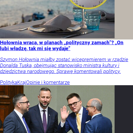
Hołownia wraca, w planach „polityczny zamach”? „On
lubi władzę, tak mi się wydaje”
Szymon Hołownia miałby zostać wicepremierem w rządzie
Donalda Tuska, obejmując stanowisko ministra kultury i
dziedzictwa narodowego. Sprawę komentowali politycy.
Polityka
Kraj
Opinie i komentarze