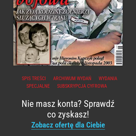
SPIS TREŚCI
ARCHIWUM WYDAŃ
WYDANIA
SPECJALNE
SUBSKRYPCJA CYFROWA
Nie masz konta? Sprawdź
co zyskasz!
Zobacz ofertę dla Ciebie