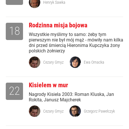
Henryk Sawka
Rodzinna misja bojowa
18
Wszystkie myślimy to samo: żeby tym
pierwszym nie był mój mąż - mówiły nam kilka
dni przed śmiercią Hieronima Kupczyka żony
polskich żołnierzy
Cezary Gmyz
Ewa Ornacka
Kisielem w mur
22
Nagrody Kisiela 2003: Roman Kluska, Jan
Rokita, Janusz Majcherek
Cezary Gmyz
Grzegorz Pawelczyk