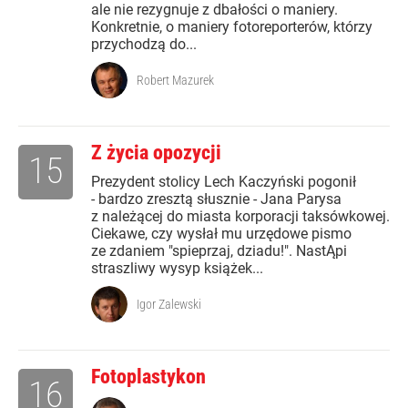
ale nie rezygnuje z dbałości o maniery.
Konkretnie, o maniery fotoreporterów, którzy
przychodzą do...
Robert Mazurek
Z życia opozycji
15
Prezydent stolicy Lech Kaczyński pogonił
- bardzo zresztą słusznie - Jana Parysa
z należącej do miasta korporacji taksówkowej.
Ciekawe, czy wysłał mu urzędowe pismo
ze zdaniem "spieprzaj, dziadu!". NastĄpi
straszliwy wysyp książek...
Igor Zalewski
Fotoplastykon
16