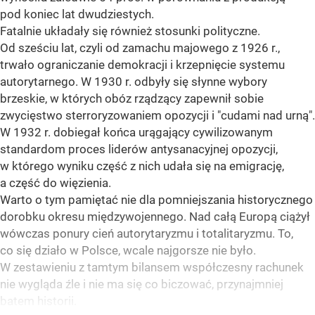
pod koniec lat dwudziestych.
Fatalnie układały się również stosunki polityczne.
Od sześciu lat, czyli od zamachu majowego z 1926 r.,
trwało ograniczanie demokracji i krzepnięcie systemu
autorytarnego. W 1930 r. odbyły się słynne wybory
brzeskie, w których obóz rządzący zapewnił sobie
zwycięstwo sterroryzowaniem opozycji i "cudami nad urną".
W 1932 r. dobiegał końca urągający cywilizowanym
standardom proces liderów antysanacyjnej opozycji,
w którego wyniku część z nich udała się na emigrację,
a część do więzienia.
Warto o tym pamiętać nie dla pomniejszania historycznego
dorobku okresu międzywojennego. Nad całą Europą ciążył
wówczas ponury cień autorytaryzmu i totalitaryzmu. To,
co się działo w Polsce, wcale najgorsze nie było.
W zestawieniu z tamtym bilansem współczesny rachunek
nie wygląda źle i nie ma się co biczować, przynajmniej
batem historii.