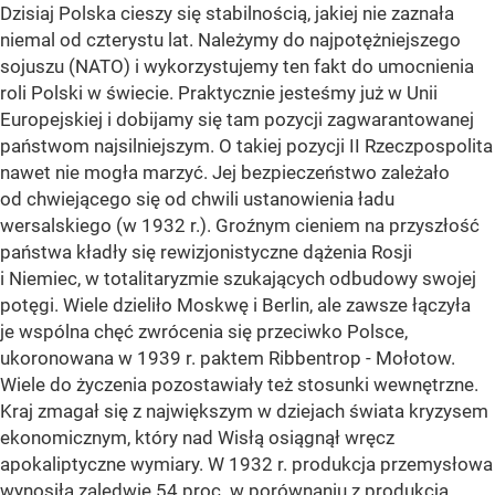
Dzisiaj Polska cieszy się stabilnością, jakiej nie zaznała
niemal od czterystu lat. Należymy do najpotężniejszego
sojuszu (NATO) i wykorzystujemy ten fakt do umocnienia
roli Polski w świecie. Praktycznie jesteśmy już w Unii
Europejskiej i dobijamy się tam pozycji zagwarantowanej
państwom najsilniejszym. O takiej pozycji II Rzeczpospolita
nawet nie mogła marzyć. Jej bezpieczeństwo zależało
od chwiejącego się od chwili ustanowienia ładu
wersalskiego (w 1932 r.). Groźnym cieniem na przyszłość
państwa kładły się rewizjonistyczne dążenia Rosji
i Niemiec, w totalitaryzmie szukających odbudowy swojej
potęgi. Wiele dzieliło Moskwę i Berlin, ale zawsze łączyła
je wspólna chęć zwrócenia się przeciwko Polsce,
ukoronowana w 1939 r. paktem Ribbentrop - Mołotow.
Wiele do życzenia pozostawiały też stosunki wewnętrzne.
Kraj zmagał się z największym w dziejach świata kryzysem
ekonomicznym, który nad Wisłą osiągnął wręcz
apokaliptyczne wymiary. W 1932 r. produkcja przemysłowa
wynosiła zaledwie 54 proc. w porównaniu z produkcją