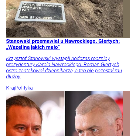
Stanowski przemawiał u Nawrockiego. Giertych:
„Wazelina jakich mało”
Krzysztof Stanowski wystąpił podczas rocznicy
prezydentury Karola Nawrockiego. Roman Giertych
ostro zaatakował dziennikarza, a ten nie pozostał mu
dłużny.
Kraj
Polityka