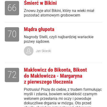
Śmierć w Bikini
66
Znowu żyje atol Bikini, który na wieki miał
pozostać atomowym grobowcem
Mądra głupota
70
Nagrody Stelli, czyli najbardziej wariackie
pozwy sądowe.
Jan Skiwski
Makłowicz do Bikonta, Bikont
72
do Makłowicza - Margaryna
z pierwszego tłoczenia
Piotrusiu! Piszę do ciebie, z trudem formułując
myśli i zdania, bowiem wściekłość czarnym
welonem przesłania mi oczy i powoduje
dokuczliwe drgania w mózgu. Oto przed