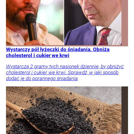
Wystarczy pół łyżeczki do śniadania. Obniża
cholesterol i cukier we krwi
Wystarczą 2 gramy tych nasionek dziennie, by obniżyć
cholesterol i cukier we krwi. Sprawdź, w jaki sposób
dodać je do porannego śniadania