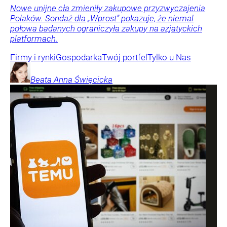
Nowe unijne cła zmieniły zakupowe przyzwyczajenia
Polaków. Sondaż dla „Wprost” pokazuje, że niemal
połowa badanych ograniczyła zakupy na azjatyckich
platformach.
Firmy i rynki
Gospodarka
Twój portfel
Tylko u Nas
Beata Anna
Święcicka