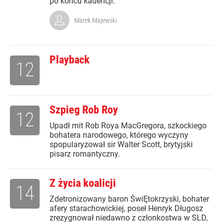
po końcu kadencji.
Marek Majewski
Playback
12
Szpieg Rob Roy
12
Upadł mit Rob Roya MacGregora, szkockiego
bohatera narodowego, którego wyczyny
spopularyzował sir Walter Scott, brytyjski
pisarz romantyczny.
Z życia koalicji
14
Zdetronizowany baron ŚwiĘtokrzyski, bohater
afery starachowickiej, poseł Henryk Długosz
zrezygnował niedawno z członkostwa w SLD,