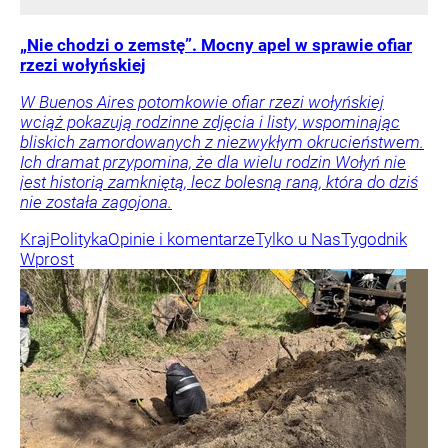
„Nie chodzi o zemstę”. Mocny apel w sprawie ofiar
rzezi wołyńskiej
W Buenos Aires potomkowie ofiar rzezi wołyńskiej
wciąż pokazują rodzinne zdjęcia i listy, wspominając
bliskich zamordowanych z niezwykłym okrucieństwem.
Ich dramat przypomina, że dla wielu rodzin Wołyń nie
jest historią zamkniętą, lecz bolesną raną, która do dziś
nie została zagojona.
Kraj
Polityka
Opinie i komentarze
Tylko u Nas
Tygodnik
Wprost