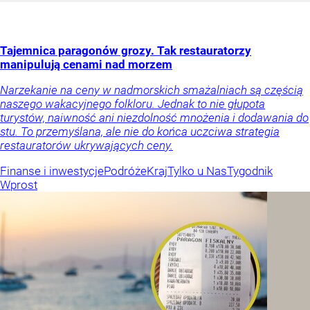
Tajemnica paragonów grozy. Tak restauratorzy
manipulują cenami nad morzem
Narzekanie na ceny w nadmorskich smażalniach są częścią
naszego wakacyjnego folkloru. Jednak to nie głupota
turystów, naiwność ani niezdolność mnożenia i dodawania do
stu. To przemyślana, ale nie do końca uczciwa strategia
restauratorów ukrywających ceny.
Finanse i inwestycje
Podróże
Kraj
Tylko u Nas
Tygodnik
Wprost