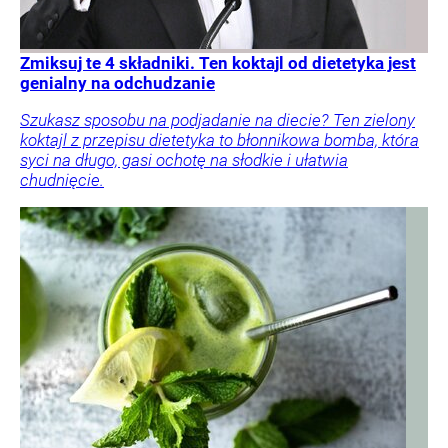
Zmiksuj te 4 składniki. Ten koktajl od dietetyka jest
genialny na odchudzanie
Szukasz sposobu na podjadanie na diecie? Ten zielony
koktajl z przepisu dietetyka to błonnikowa bomba, która
syci na długo, gasi ochotę na słodkie i ułatwia
chudnięcie.