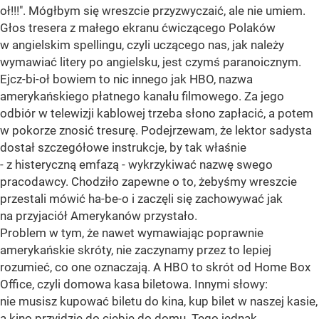
oł!!!". Mógłbym się wreszcie przyzwyczaić, ale nie umiem.
Głos tresera z małego ekranu ćwiczącego Polaków
w angielskim spellingu, czyli uczącego nas, jak należy
wymawiać litery po angielsku, jest czymś paranoicznym.
Ejcz-bi-oł bowiem to nic innego jak HBO, nazwa
amerykańskiego płatnego kanału filmowego. Za jego
odbiór w telewizji kablowej trzeba słono zapłacić, a potem
w pokorze znosić tresurę. Podejrzewam, że lektor sadysta
dostał szczegółowe instrukcje, by tak właśnie
- z histeryczną emfazą - wykrzykiwać nazwę swego
pracodawcy. Chodziło zapewne o to, żebyśmy wreszcie
przestali mówić ha-be-o i zaczęli się zachowywać jak
na przyjaciół Amerykanów przystało.
Problem w tym, że nawet wymawiając poprawnie
amerykańskie skróty, nie zaczynamy przez to lepiej
rozumieć, co one oznaczają. A HBO to skrót od Home Box
Office, czyli domowa kasa biletowa. Innymi słowy:
nie musisz kupować biletu do kina, kup bilet w naszej kasie,
a kino przyjdzie do ciebie do domu. Tego jednak