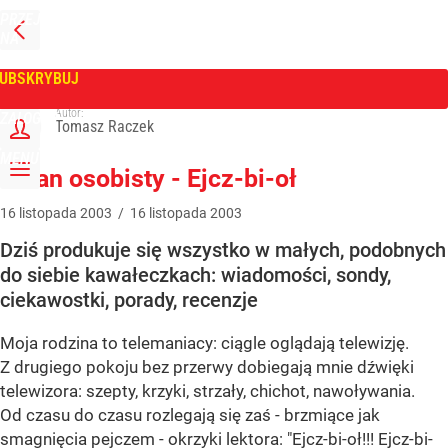
PRZEJDŹ
NA
WPROST
STRONĘ
GŁÓWNĄ
UBSKRYBUJ
Tygodnik Wprost
Autor:
ZALOGUJ
Tomasz Raczek
MENU
Ekran osobisty - Ejcz-bi-oł
16
listopada
2003
/
16
listopada
2003
Dziś produkuje się wszystko w małych, podobnych
do siebie kawałeczkach: wiadomości, sondy,
ciekawostki, porady, recenzje
Moja rodzina to telemaniacy: ciągle oglądają telewizję.
Z drugiego pokoju bez przerwy dobiegają mnie dźwięki
telewizora: szepty, krzyki, strzały, chichot, nawoływania.
Od czasu do czasu rozlegają się zaś - brzmiące jak
smagnięcia pejczem - okrzyki lektora: "Ejcz-bi-oł!!! Ejcz-bi-