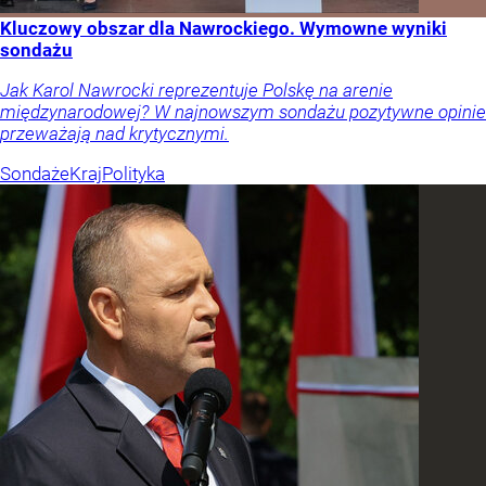
Kluczowy obszar dla Nawrockiego. Wymowne wyniki
sondażu
Jak Karol Nawrocki reprezentuje Polskę na arenie
międzynarodowej? W najnowszym sondażu pozytywne opinie
przeważają nad krytycznymi.
Sondaże
Kraj
Polityka