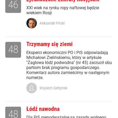
46
XXI wiek na rynku ropy naftowej będzie
wiekiem Rosji
Aleksander Piński
Trzymamy się ziemi
48
Eksperci ekonomiczni PO i PiS odpowiadają
Michałowi Zielińskiemu, który w artykule
"Żaglowa łódź podwodna" (nr 45) zarzucił obu
partiom brak programu gospodarczego.
Komentarz autora zamieścimy w następnym
numerze.
Wojciech Giełżyński
Łódź nawodna
48
Dla PiS niepodważalne są zasady wolnego