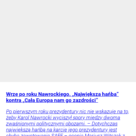
Wrze po roku Nawrockiego. „Największa hańba”
kontra „Cała Europa nam go zazdrości”
Po pierwszym roku prezydentury nic nie wskazuje na to,
żeby Karol Nawrocki wyciszył spory między dwoma
zwaśnionymi politycznymi obozami. – Dotychczas
największą hańbą na karcie jego prezydentury jest
chyba zawetowanie SAFE – ocenia Mariusz Witczak z