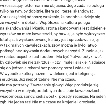
wrzeszczący lektor nam nie objaśnia. Jego zadanie polega
tylko na tym, by dobitnie, litera po literze, skandować.
Coraz częściej odnoszę wrażenie, że podobnie dzieje się
ze wszystkim dokoła. Współczesna kultura polega
na skandowaniu i łykaniu. Istotą skandowania jest dzielenie
wyrazów na małe kawałeczki, by łatwiej je było wykrzyczeć.
Istotą zaś wyskandowanej kultury jest sprzedawanie jej
w tak małych kawałeczkach, żeby można je było łatwo
połknąć bez używania dodatkowych narzędzi. Zupełnie jak
w restauracjach z fast foodem! Ma być "łatwo połykliwe",
by człowiek się nie zakrztusił - czyli małe i śliskie. Nadające
się do jedzenia rękami bez pomocy noża i widelca!
W wypadku kultury nożem i widelcem jest inteligencja
i erudycja. Już niepotrzebne. Nie ma czasu,
nie ma potrzeby. Zawracanie głowy! Więc produkuje się
wszystko w małych, podobnych do siebie kawałeczkach:
wiadomości, sondy, ciekawostki, porady, recenzje. Na jeden
ząb! Na jeden raz! Nie ma czasu na krojenie i gryzienie.