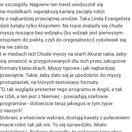
w szczegóły. Najpierw ten trend uwidocznił się
na modelkach: największą karierę zaczęły robić
te o najbardziej przeciętnej urodzie. Taka Linda Evangelista
dziś byłaby tylko kłopotem. Na topie znalazły się chude
myszy noszące bez wdzięku (bo wdzięk jest pierwszym
stopniem do piekła, czyli do oryginalności) cokolwiek się
na nie założy.
I w mediach też! Chude myszy na start! Akurat takie, żeby
się zmieścić w przygotowanych dla nich przez zakupione
formaty klateczkach. Myszy typowe i jak najbardziej
przeciętne. Takie, żeby dało się je upodobnić do myszy
protoplastek, na których testowano formaty.
"O, tak wygląda prezenter tego programu w Anglii, a tak
w USA, a ten jest z Niemiec - powiadają szefowie
programów - dobierzcie teraz jakiegoś w tym typie
z naszych".
Dobrani, a właściwie wybrani, dostają kasety z poleceniem:
macie robić tak jak oni. To się sprawdziło. Miało
oglądalność. Badania dowiodły, że widzowie tego chcą.