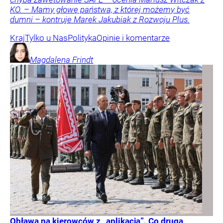
KO. – Mamy głowę państwa, z której możemy być
dumni – kontruje Marek Jakubiak z Rozwoju Plus.
Kraj
Tylko u Nas
Polityka
Opinie i komentarze
Magdalena
Frindt
Obława na kierowców z „aplikacją”. Co druga