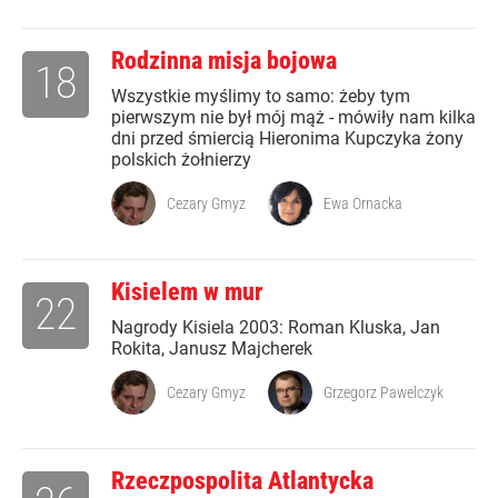
Rodzinna misja bojowa
18
Wszystkie myślimy to samo: żeby tym
pierwszym nie był mój mąż - mówiły nam kilka
dni przed śmiercią Hieronima Kupczyka żony
polskich żołnierzy
Cezary Gmyz
Ewa Ornacka
Kisielem w mur
22
Nagrody Kisiela 2003: Roman Kluska, Jan
Rokita, Janusz Majcherek
Cezary Gmyz
Grzegorz Pawelczyk
Rzeczpospolita Atlantycka