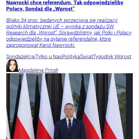
Nawrocki chce referendum. Tak odpowiedzieliby
Polacy. Sondaż dla „Wprost”
Blisko 34 proc. badanych sprzeciwia się realizacji
polityki klimatycznej UE – wynika z sondażu SW
Research dla „Wprost”. Sprawdziliśmy, jak Polki i Polacy
odpowiedzieliby na pytanie referendalne, które
zaproponował Karol Nawrocki.
Sondaże
Kraj
Tylko u Nas
Polityka
Świat
Tygodnik Wprost
Magdalena
Frindt