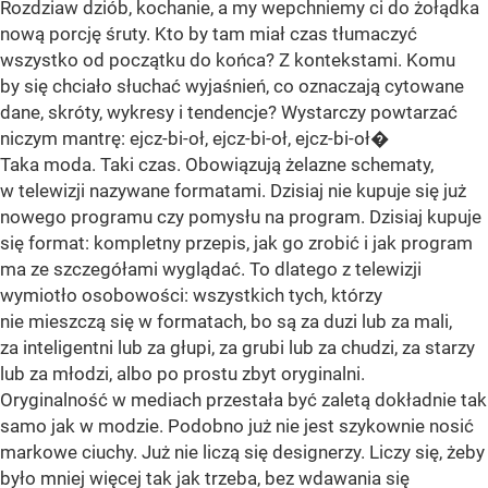
Rozdziaw dziób, kochanie, a my wepchniemy ci do żołądka
nową porcję śruty. Kto by tam miał czas tłumaczyć
wszystko od początku do końca? Z kontekstami. Komu
by się chciało słuchać wyjaśnień, co oznaczają cytowane
dane, skróty, wykresy i tendencje? Wystarczy powtarzać
niczym mantrę: ejcz-bi-oł, ejcz-bi-oł, ejcz-bi-oł�
Taka moda. Taki czas. Obowiązują żelazne schematy,
w telewizji nazywane formatami. Dzisiaj nie kupuje się już
nowego programu czy pomysłu na program. Dzisiaj kupuje
się format: kompletny przepis, jak go zrobić i jak program
ma ze szczegółami wyglądać. To dlatego z telewizji
wymiotło osobowości: wszystkich tych, którzy
nie mieszczą się w formatach, bo są za duzi lub za mali,
za inteligentni lub za głupi, za grubi lub za chudzi, za starzy
lub za młodzi, albo po prostu zbyt oryginalni.
Oryginalność w mediach przestała być zaletą dokładnie tak
samo jak w modzie. Podobno już nie jest szykownie nosić
markowe ciuchy. Już nie liczą się designerzy. Liczy się, żeby
było mniej więcej tak jak trzeba, bez wdawania się