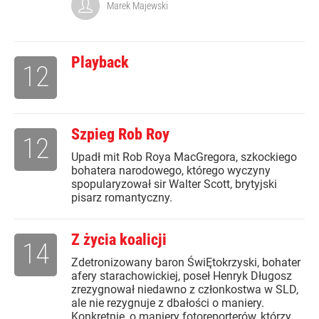
Marek Majewski
Playback
12
Szpieg Rob Roy
12
Upadł mit Rob Roya MacGregora, szkockiego
bohatera narodowego, którego wyczyny
spopularyzował sir Walter Scott, brytyjski
pisarz romantyczny.
Z życia koalicji
14
Zdetronizowany baron ŚwiĘtokrzyski, bohater
afery starachowickiej, poseł Henryk Długosz
zrezygnował niedawno z członkostwa w SLD,
ale nie rezygnuje z dbałości o maniery.
Konkretnie, o maniery fotoreporterów, którzy