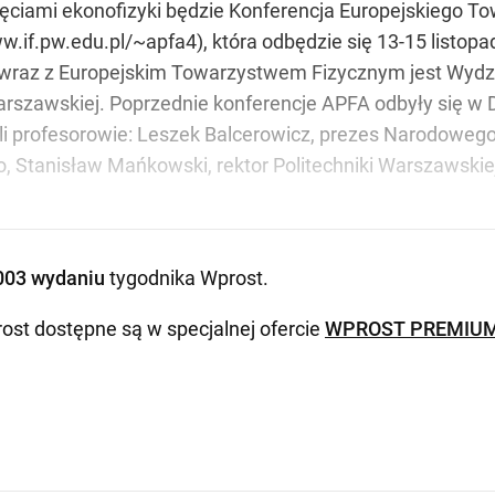
ięciami ekonofizyki będzie Konferencja Europejskiego T
ww.if.pw.edu.pl/~apfa4), która odbędzie się 13-15 listopa
wraz z Europejskim Towarzystwem Fizycznym jest Wydzi
rszawskiej. Poprzednie konferencje APFA odbyły się w Du
 profesorowie: Leszek Balcerowicz, prezes Narodowego 
 Stanisław Mańkowski, rektor Politechniki Warszawskiej
003 wydaniu
tygodnika Wprost
.
ost dostępne są w specjalnej ofercie
WPROST PREMIU