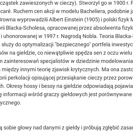
ąstek zawieszonych w cieczy). Stworzył go w 1900 r. F
caré. Ruchem cen akcji w modelu Bacheliera, podobnie j
owna wyprowadzili Albert Einstein (1905) i polski fizyk
orii Blacka-Scholesa, opracowanej przez absolwenta fizy
i uhonorowanej w 1997 r. Nagrodą Nobla. Teoria Blacka
służy do optymalizacji "bezpiecznego" portfela inwestyc
w na giełdzie, co niewątpliwie spędza sen z oczu wielu 
m zainteresowań specjalistów w dziedzinie modelowani
 między innymi teorię zjawisk krytycznych. Ma ona zast
ii perkolacji opisującej przesiąkanie cieczy przez poro
. Okresy hossy i bessy na giełdzie odpowiadają pojaw
 informacji wśród graczy giełdowych jest porównywane d
rycznego.
ą sobie głowy nad danymi z giełdy i próbują zgłębić zas