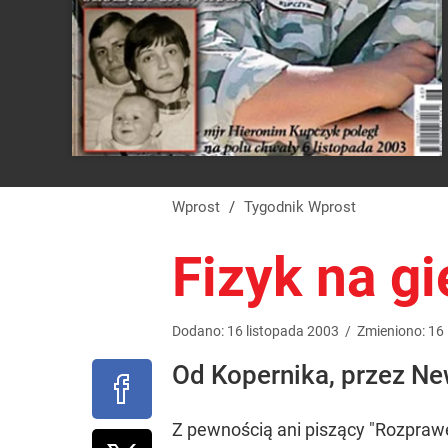
Wprost
/
Tygodnik Wprost
Fizyk na gi
Dodano:
16
listopada
2003
/
Zmieniono:
16
Od Kopernika, przez Ne
Z pewnością ani piszący "Rozprawę