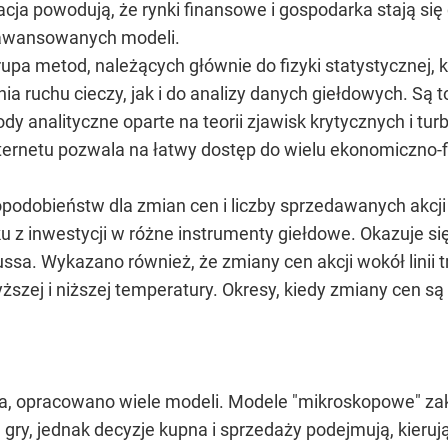
acja powodują, że rynki finansowe i gospodarka stają si
aawansowanych modeli.
grupa metod, należących głównie do fizyki statystycznej, 
ruchu cieczy, jak i do analizy danych giełdowych. Są 
analityczne oparte na teorii zjawisk krytycznych i turb
nternetu pozwala na łatwy dostęp do wielu ekonomiczno-
opodobieństw dla zmian cen i liczby sprzedawanych akcj
 z inwestycji w różne instrumenty giełdowe. Okazuje się
ssa. Wykazano również, że zmiany cen akcji wokół linii 
ższej i niższej temperatury. Okresy, kiedy zmiany cen 
, opracowano wiele modeli. Modele "mikroskopowe" zak
 gry, jednak decyzje kupna i sprzedaży podejmują, kieru