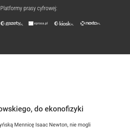
Platformy prasy cyfrowej:
owskiego, do ekonofizyki
dyńską Mennicę Isaac Newton, nie mogli