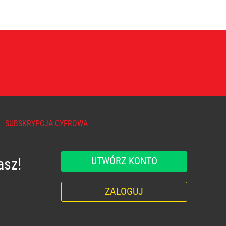
SUBSKRYPCJA CYFROWA
UTWÓRZ KONTO
asz!
ZALOGUJ