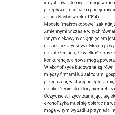
innych inwestorów. Dlatego w mom
przepływu informacji i podejmowan
Johna Nasha w roku 1994).
Modele "makroskopowe" zakładają, 
Zmiennymi w czasie w tych równania
Innym ciekawym osiągnięciem jest 
gospodarka rynkowa. Można ją wyt
na założeniach, że wielkości posz
konkurencję, a nowe mogą powstać
W ekonofizyce budowane są również
między firmami lub sektorami gos
przestrzeni, w której odległość mi
na określenie struktury hierarchicz
Oczywiście, fizycy zajmujący się e
ekonofizyka musi się opierać na ws
mogą w tym wypadku przynieść in