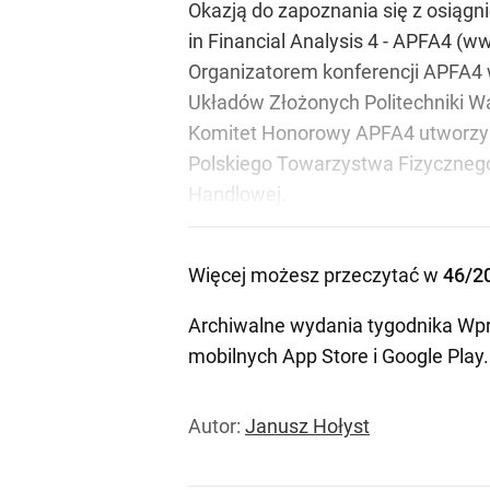
Okazją do zapoznania się z osiągn
in Financial Analysis 4 - APFA4 (w
Organizatorem konferencji APFA4 
Układów Złożonych Politechniki Wa
Komitet Honorowy APFA4 utworzyli
Polskiego Towarzystwa Fizycznego,
Handlowej.
Więcej możesz przeczytać w
46/2
Archiwalne wydania tygodnika Wpr
mobilnych
App Store
i
Google Play
.
Autor:
Janusz Hołyst