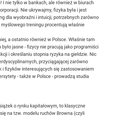
 I nie tylko w bankach, ale również w biurach
poracji. Nie ukrywajmy, fizyka była i jest
ng dla wyobraźni i intuicji, potrzebnych zarówno
go myślowego treningu procentują właśnie
iej, a ostatnio również w Polsce. Właśnie tam
ło jasne - fizycy nie pracują jako programiści
i i określaniu stopnia ryzyka na giełdzie. Nic
terdyscyplinarnych, przyciągającej zarówno
 i fizyków interesujących się zastosowaniem
rsytety - także w Polsce - prowadzą studia
iążek o rynku kapitałowym, to klasyczne
się na tzw. modelu ruchów Browna (czyli