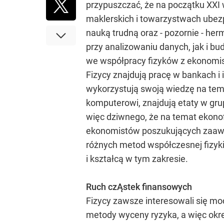
przypuszczać, że na początku XXI w
maklerskich i towarzystwach ubezpi
nauką trudną oraz - pozornie - her
przy analizowaniu danych, jak i b
we współpracy fizyków z ekonomis
Fizycy znajdują pracę w bankach i
wykorzystują swoją wiedzę na tema
komputerowi, znajdują etaty w grup
więc dziwnego, że na temat ekonofi
ekonomistów poszukujących zaawan
różnych metod współczesnej fizyki 
i kształcą w tym zakresie.
Ruch czĄstek finansowych
Fizycy zawsze interesowali się m
metody wyceny ryzyka, a więc okre