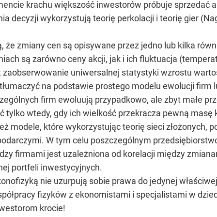
encie krachu większość inwestorów próbuje sprzedać a
ia decyzji wykorzystują teorię perkolacji i teorię gier
że zmiany cen są opisywane przez jedno lub kilka równań
ch są zarówno ceny akcji, jak i ich fluktuacja (temperat
zaobserwowanie uniwersalnej statystyki wzrostu wartości
łumaczyć na podstawie prostego modelu ewolucji firm lu
czególnych firm ewoluują przypadkowo, ale zbyt małe pr
 tylko wtedy, gdy ich wielkość przekracza pewną masę 
 modele, które wykorzystując teorię sieci złożonych, 
podarczymi. W tym celu poszczególnym przedsiębiorstwom
ędzy firmami jest uzależniona od korelacji między zmian
nej portfeli inwestycyjnych.
konofizyką nie uzurpują sobie prawa do jedynej właściwej
półpracy fizyków z ekonomistami i specjalistami w dzied
westorom krocie!