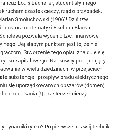
rancuz Louis Bachelier, student słynnego
ak ruchem cząstek cieczy, rządzi przypadek.
 Marian Smoluchowski (1906)! Dziś tzw.
ki i doktora matematyki Fischera Blacka
-Scholesa pozwala wycenić tzw. finansowe
yjnego. Jej słabym punktem jest to, że nie
graczom. Stworzenie tego opisu znajduje się,
a rynku kapitałowego. Naukowcy podejmujący
osowanie w wielu dziedzinach: w przejściach
wate substancje i przepływ prądu elektrycznego
ianiu się uporządkowanych obszarów (domen)
o przeciekania (!) cząsteczek cieczy
ady dynamiki rynku? Po pierwsze, rozwój technik