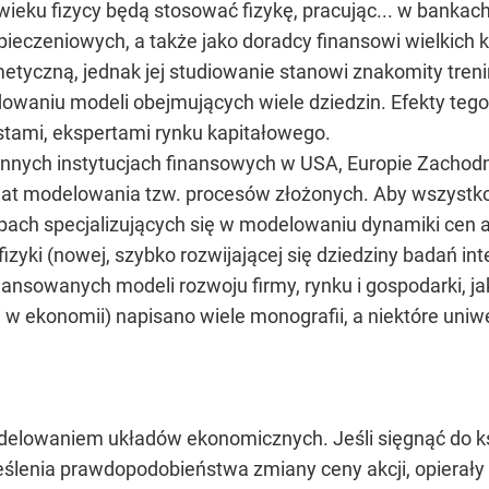
ieku fizycy będą stosować fizykę, pracując... w bankach!
eczeniowych, a także jako doradcy finansowi wielkich kor
metyczną, jednak jej studiowanie stanowi znakomity treni
udowaniu modeli obejmujących wiele dziedzin. Efekty te
tami, ekspertami rynku kapitałowego.
 innych instytucjach finansowych w USA, Europie Zachodn
t modelowania tzw. procesów złożonych. Aby wszystko by
ach specjalizujących się w modelowaniu dynamiki cen akcj
zyki (nowej, szybko rozwijającej się dziedziny badań in
sowanych modeli rozwoju firmy, rynku i gospodarki, jak
w ekonomii) napisano wiele monografii, a niektóre uniwe
odelowaniem układów ekonomicznych. Jeśli sięgnąć do ks
ślenia prawdopodobieństwa zmiany ceny akcji, opierały 