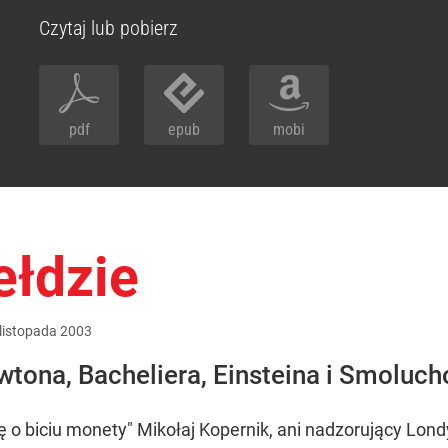
Czytaj lub pobierz
pdf
epub
mobi
ełdzie
listopada
2003
wtona, Bacheliera, Einsteina i Smoluch
 o biciu monety" Mikołaj Kopernik, ani nadzorujący Lon