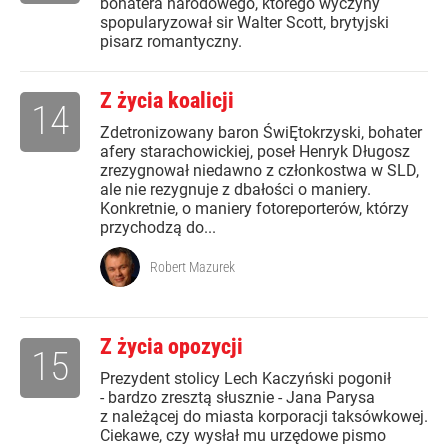
bohatera narodowego, którego wyczyny
spopularyzował sir Walter Scott, brytyjski
pisarz romantyczny.
Z życia koalicji
14
Zdetronizowany baron ŚwiĘtokrzyski, bohater
afery starachowickiej, poseł Henryk Długosz
zrezygnował niedawno z członkostwa w SLD,
ale nie rezygnuje z dbałości o maniery.
Konkretnie, o maniery fotoreporterów, którzy
przychodzą do...
Robert Mazurek
Z życia opozycji
15
Prezydent stolicy Lech Kaczyński pogonił
- bardzo zresztą słusznie - Jana Parysa
z należącej do miasta korporacji taksówkowej.
Ciekawe, czy wysłał mu urzędowe pismo