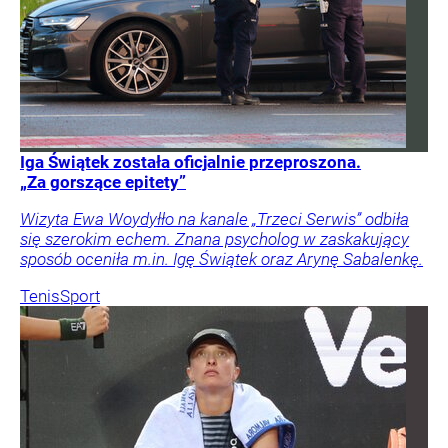
Iga Świątek została oficjalnie przeproszona.
„Za gorszące epitety”
Wizyta Ewa Woydyłło na kanale „Trzeci Serwis” odbiła
się szerokim echem. Znana psycholog w zaskakujący
sposób oceniła m.in. Igę Świątek oraz Arynę Sabalenkę.
Tenis
Sport