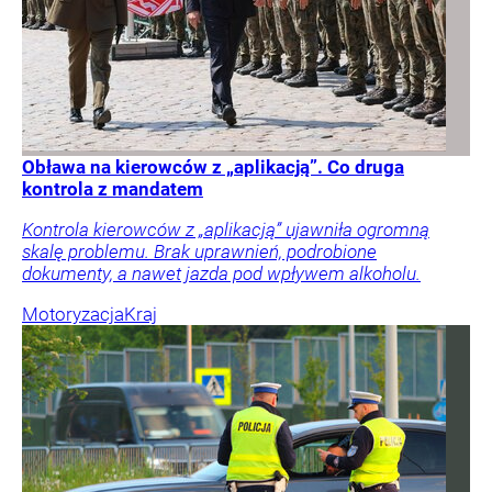
Obława na kierowców z „aplikacją”. Co druga
kontrola z mandatem
Kontrola kierowców z „aplikacją” ujawniła ogromną
skalę problemu. Brak uprawnień, podrobione
dokumenty, a nawet jazda pod wpływem alkoholu.
Motoryzacja
Kraj