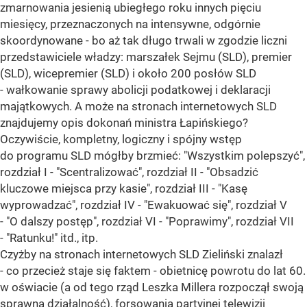
zmarnowania jesienią ubiegłego roku innych pięciu
miesięcy, przeznaczonych na intensywne, odgórnie
skoordynowane - bo aż tak długo trwali w zgodzie liczni
przedstawiciele władzy: marszałek Sejmu (SLD), premier
(SLD), wicepremier (SLD) i około 200 posłów SLD
- wałkowanie sprawy abolicji podatkowej i deklaracji
majątkowych. A może na stronach internetowych SLD
znajdujemy opis dokonań ministra Łapińskiego?
Oczywiście, kompletny, logiczny i spójny wstęp
do programu SLD mógłby brzmieć: "Wszystkim polepszyć",
rozdział I - "Scentralizować", rozdział II - "Obsadzić
kluczowe miejsca przy kasie", rozdział III - "Kasę
wyprowadzać", rozdział IV - "Ewakuować się", rozdział V
- "O dalszy postęp", rozdział VI - "Poprawimy", rozdział VII
- "Ratunku!" itd., itp.
Czyżby na stronach internetowych SLD Zieliński znalazł
- co przecież staje się faktem - obietnicę powrotu do lat 60.
w oświacie (a od tego rząd Leszka Millera rozpoczął swoją
sprawną działalność), forsowania partyjnej telewizji