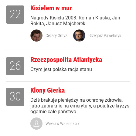
Kisielem w mur
22
Nagrody Kisiela 2003: Roman Kluska, Jan
Rokita, Janusz Majcherek
Cezary Gmyz
Grzegorz Pawelczyk
Rzeczpospolita Atlantycka
26
Czym jest polska racja stanu
Klony Gierka
30
Dziś brakuje pieniędzy na ochronę zdrowia,
jutro zabraknie na emerytury, a pojutrze kryzys
ogarnie całe państwo
Wiesław Walendziak