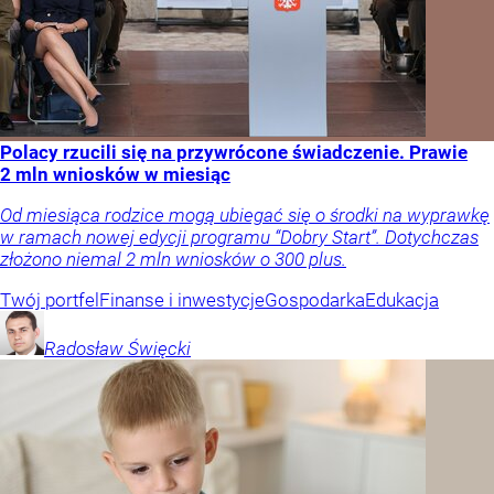
Polacy rzucili się na przywrócone świadczenie. Prawie
2 mln wniosków w miesiąc
Od miesiąca rodzice mogą ubiegać się o środki na wyprawkę
w ramach nowej edycji programu “Dobry Start”. Dotychczas
złożono niemal 2 mln wniosków o 300 plus.
Twój portfel
Finanse i inwestycje
Gospodarka
Edukacja
Radosław
Święcki