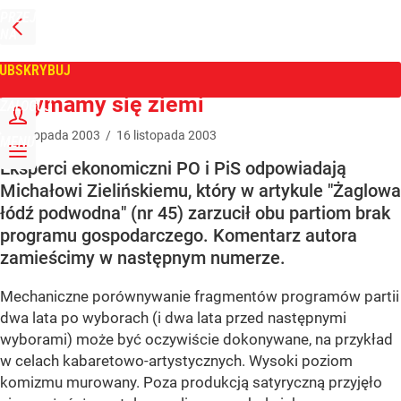
PRZEJDŹ
NA
WPROST
STRONĘ
GŁÓWNĄ
UBSKRYBUJ
Tygodnik Wprost
Trzymamy się ziemi
ZALOGUJ
16
listopada
2003
/
16
listopada
2003
MENU
Eksperci ekonomiczni PO i PiS odpowiadają
Michałowi Zielińskiemu, który w artykule "Żaglowa
łódź podwodna" (nr 45) zarzucił obu partiom brak
programu gospodarczego. Komentarz autora
zamieścimy w następnym numerze.
Mechaniczne porównywanie fragmentów programów partii
dwa lata po wyborach (i dwa lata przed następnymi
wyborami) może być oczywiście dokonywane, na przykład
w celach kabaretowo-artystycznych. Wysoki poziom
komizmu murowany. Poza produkcją satyryczną przyjęło