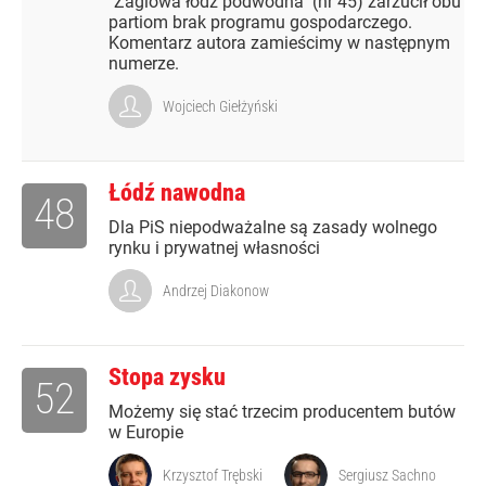
"Żaglowa łódź podwodna" (nr 45) zarzucił obu
partiom brak programu gospodarczego.
Komentarz autora zamieścimy w następnym
numerze.
Wojciech Giełżyński
Łódź nawodna
48
Dla PiS niepodważalne są zasady wolnego
rynku i prywatnej własności
Andrzej Diakonow
Stopa zysku
52
Możemy się stać trzecim producentem butów
w Europie
Krzysztof Trębski
Sergiusz Sachno