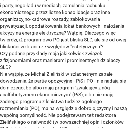
i partyjnego ładu w mediach, zamulania rachunku
ekonomicznego przez liczne konsolidacje oraz inne
organizacyjno-kadrowe roszady, zablokowania
prywatyzacji, opodatkowania lokat bankowych i nałożenia
akcyzy na energię elektryczną? Wątpię. Dlaczego więc
twierdzi, iż programowo PO jest bliska SLD, ale się od owej
bliskości wzbrania ze względów "estetycznych"?
Czy podane przykłady mają jakikolwiek związek
z fizjonomiami oraz manierami prominentnych działaczy
SLD?
Nie wątpię, że Michał Zieliński w szlachetnym zapale
dowodzenia, że partie opozycyjne - PiS i PO - nie nadają się
do niczego, bo albo mają program "zwalający z nóg
analfabetyzmem ekonomicznym" (PiS), albo nie mają
żadnego programu z lenistwa tudzież ogólnego
rozmemłania (PO), ma na względzie dobro ojczyzny i naszą
wspólną pomyślność. Nie podejrzewam też redaktora
Zielińskiego o naiwność (w powszechniej opinii członków