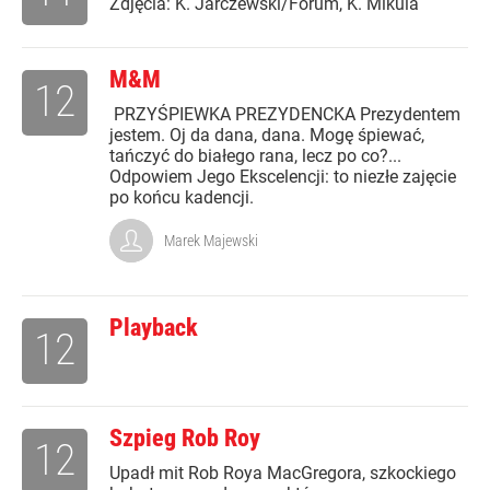
Zdjęcia: K. Jarczewski/Forum, K. Mikula
M&M
12
PRZYŚPIEWKA PREZYDENCKA Prezydentem
jestem. Oj da dana, dana. Mogę śpiewać,
tańczyć do białego rana, lecz po co?...
Odpowiem Jego Ekscelencji: to niezłe zajęcie
po końcu kadencji.
Marek Majewski
Playback
12
Szpieg Rob Roy
12
Upadł mit Rob Roya MacGregora, szkockiego