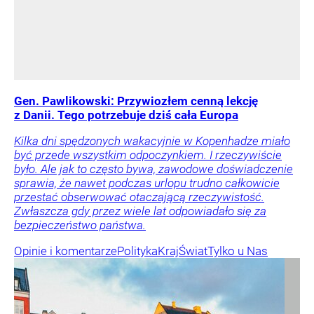
Gen. Pawlikowski: Przywiozłem cenną lekcję
z Danii. Tego potrzebuje dziś cała Europa
Kilka dni spędzonych wakacyjnie w Kopenhadze miało
być przede wszystkim odpoczynkiem. I rzeczywiście
było. Ale jak to często bywa, zawodowe doświadczenie
sprawia, że nawet podczas urlopu trudno całkowicie
przestać obserwować otaczającą rzeczywistość.
Zwłaszcza gdy przez wiele lat odpowiadało się za
bezpieczeństwo państwa.
Opinie i komentarze
Polityka
Kraj
Świat
Tylko u Nas