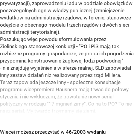
prywatyzacji), zaprowadzeniu ładu w podziale obowiązków
poszczególnych ogniw władzy publicznej (zmniejszenie
wydatków na administrację rządową w terenie, stanowcze
odejście o obecnego modelu trzech rządów i dwóch sieci
administracji terytorialnej).
Poszukując więc powodu sformułowania przez
Zielińskiego stanowczej konkluzji - "PO i PiS mają tak
rozbieżne programy gospodarcze, że próba ich pogodzenia
przypomina konstruowanie żaglowej łodzi podwodnej"
- nie znajduję wyjaśnienia w sferze realnej. SLD zapowiadał
inny zestaw działań niż realizowany przez rząd Millera.
Teraz zapowiada jeszcze inny - społeczne konsultacje
programu wicepremiera Hausnera mają trwać do połowy
stycznia i nie wykluczam, że powstanie nowy serial
polityczny w rodzaju "17 mgnień zimy". Co na to PO? To nie
nasz serial. My twardo trzymamy się ziemi.
Więcej możesz przeczytać w
46/2003 wydaniu