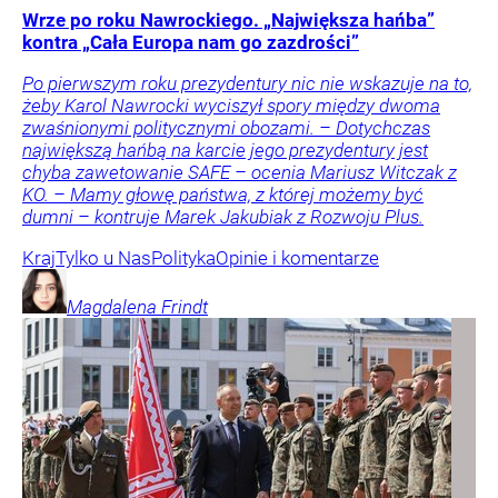
Wrze po roku Nawrockiego. „Największa hańba”
kontra „Cała Europa nam go zazdrości”
Po pierwszym roku prezydentury nic nie wskazuje na to,
żeby Karol Nawrocki wyciszył spory między dwoma
zwaśnionymi politycznymi obozami. – Dotychczas
największą hańbą na karcie jego prezydentury jest
chyba zawetowanie SAFE – ocenia Mariusz Witczak z
KO. – Mamy głowę państwa, z której możemy być
dumni – kontruje Marek Jakubiak z Rozwoju Plus.
Kraj
Tylko u Nas
Polityka
Opinie i komentarze
Magdalena
Frindt