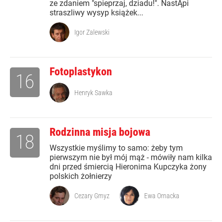
ze zdaniem "spieprzaj, dziadu!". NastĄpi
straszliwy wysyp książek...
Igor Zalewski
Fotoplastykon
16
Henryk Sawka
Rodzinna misja bojowa
18
Wszystkie myślimy to samo: żeby tym
pierwszym nie był mój mąż - mówiły nam kilka
dni przed śmiercią Hieronima Kupczyka żony
polskich żołnierzy
Cezary Gmyz
Ewa Ornacka