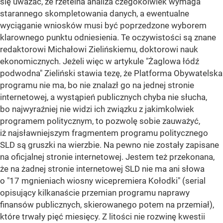
się uważać, że rzetelna analiza czegokolwiek wymaga
starannego skompletowania danych, a ewentualne
wyciąganie wniosków musi być poprzedzone wyborem
klarownego punktu odniesienia. Te oczywistości są znane
redaktorowi Michałowi Zielińskiemu, doktorowi nauk
ekonomicznych. Jeżeli więc w artykule "Żaglowa łódź
podwodna" Zieliński stawia tezę, że Platforma Obywatelska
programu nie ma, bo nie znalazł go na jednej stronie
internetowej, a wystąpień publicznych chyba nie słucha,
bo najwyraźniej nie widzi ich związku z jakimkolwiek
programem politycznym, to pozwolę sobie zauważyć,
iż najsławniejszym fragmentem programu politycznego
SLD są gruszki na wierzbie. Na pewno nie zostały zapisane
na oficjalnej stronie internetowej. Jestem też przekonana,
że na żadnej stronie internetowej SLD nie ma ani słowa
o "17 mgnieniach wiosny wicepremiera Kołodki" (serial
opisujący kilkanaście przemian programu naprawy
finansów publicznych, skierowanego potem na przemiał),
które trwały pięć miesięcy. Z litości nie rozwinę kwestii