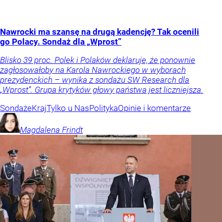
Nawrocki ma szansę na drugą kadencję? Tak ocenili
go Polacy. Sondaż dla „Wprost”
Blisko 39 proc. Polek i Polaków deklaruje, że ponownie
zagłosowałoby na Karola Nawrockiego w wyborach
prezydenckich – wynika z sondażu SW Research dla
„Wprost”. Grupa krytyków głowy państwa jest liczniejsza.
Sondaże
Kraj
Tylko u Nas
Polityka
Opinie i komentarze
Magdalena
Frindt