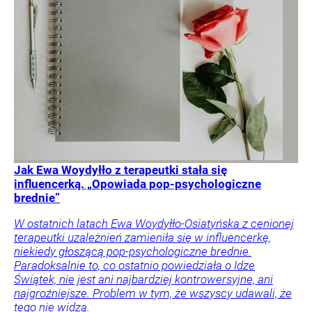
Jak Ewa Woydyłło z terapeutki stała się
influencerką. „Opowiada pop-psychologiczne
brednie”
W ostatnich latach Ewa Woydyłło-Osiatyńska z cenionej
terapeutki uzależnień zamieniła się w influencerkę,
niekiedy głoszącą pop-psychologiczne brednie.
Paradoksalnie to, co ostatnio powiedziała o Idze
Świątek, nie jest ani najbardziej kontrowersyjne, ani
najgroźniejsze. Problem w tym, że wszyscy udawali, że
tego nie widzą.