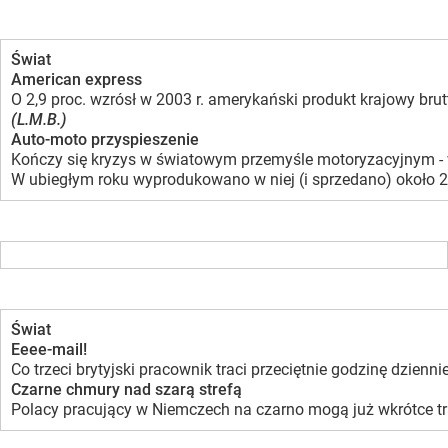
Świat
American express
O 2,9 proc. wzrósł w 2003 r. amerykański produkt krajowy bru
(L.M.B.)
Auto-moto przyspieszenie
Kończy się kryzys w światowym przemyśle motoryzacyjnym - w
W ubiegłym roku wyprodukowano w niej (i sprzedano) około 20
Świat
Eeee-mail!
Co trzeci brytyjski pracownik traci przeciętnie godzinę dzien
Czarne chmury nad szarą strefą
Polacy pracujący w Niemczech na czarno mogą już wkrótce traf