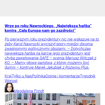
Wrze po roku Nawrockiego. „Największa hańba”
kontra „Cała Europa nam go zazdrości”
Po pierwszym roku prezydentury nic nie wskazuje na to,
żeby Karol Nawrocki wyciszył spory między dwoma
zwaśnionymi politycznymi obozami. – Dotychczas
największą hańbą na karcie jego prezydentury jest
chyba zawetowanie SAFE – ocenia Mariusz Witczak z
KO. – Mamy głowę państwa, z której możemy być
dumni – kontruje Marek Jakubiak z Rozwoju Plus.
Kraj
Tylko u Nas
Polityka
Opinie i komentarze
Tygodnik
Wprost
Magdalena
Frindt