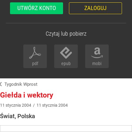
UTWÓRZ KONTO
ZALOGUJ
Czytaj lub pobierz
pdf
epub
mobi
Tygodnik Wprost
Giełda i wektory
11
stycznia
2004
/
11
stycznia
2004
Świat, Polska