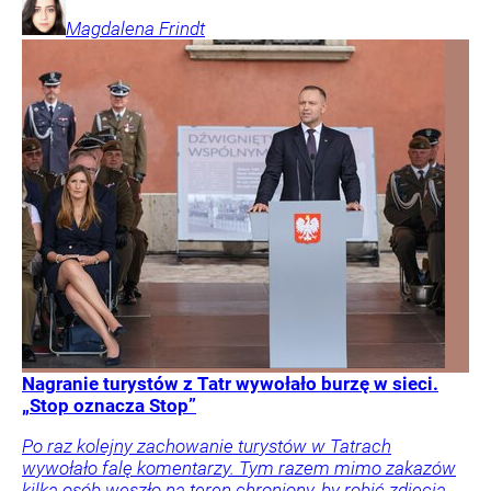
Magdalena
Frindt
Nagranie turystów z Tatr wywołało burzę w sieci.
„Stop oznacza Stop”
Po raz kolejny zachowanie turystów w Tatrach
wywołało falę komentarzy. Tym razem mimo zakazów
kilka osób weszło na teren chroniony, by robić zdjęcia.