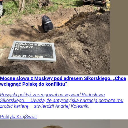
Mocne słowa z Moskwy pod adresem Sikorskiego. „Chce
wciągnąć Polskę do konfliktu”
Rosyjski polityk zareagował na wywiad Radosława
Sikorskiego. – Uważa, że antyrosyjska narracja pomoże mu
zrobić karierę – stwierdził Andriej Kolesnik.
Polityka
Kraj
Świat