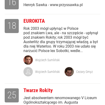
16
Henryk Sawka - www.przyssawka.pl
EUROKITA
18
Rok 2003 mógł upłynąć w Polsce
pod znakiem Lwa, ale - na szczęście - upłynął
pod znakiem Rokity; rok 2003 mógł być
Austerlitz dla grupy trzymającej władzę, a był
dla niej Waterloo. W roku 2003 nie udało się
narzucić Polsce lex Sobotki, wedle...
Wojciech Sumliński
Wojciech Sumliński
Cezary Gmyz
Twarze Rokity
25
Jest absolwentem renomowanego V Liceum
Ogólnokształcącego im. Augusta