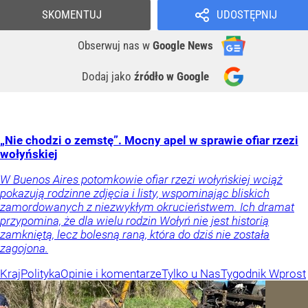
SKOMENTUJ
UDOSTĘPNIJ
Obserwuj nas
w
Google News
Dodaj jako
źródło w Google
„Nie chodzi o zemstę”. Mocny apel w sprawie ofiar rzezi
wołyńskiej
W Buenos Aires potomkowie ofiar rzezi wołyńskiej wciąż
pokazują rodzinne zdjęcia i listy, wspominając bliskich
zamordowanych z niezwykłym okrucieństwem. Ich dramat
przypomina, że dla wielu rodzin Wołyń nie jest historią
zamkniętą, lecz bolesną raną, która do dziś nie została
zagojona.
Kraj
Polityka
Opinie i komentarze
Tylko u Nas
Tygodnik Wprost