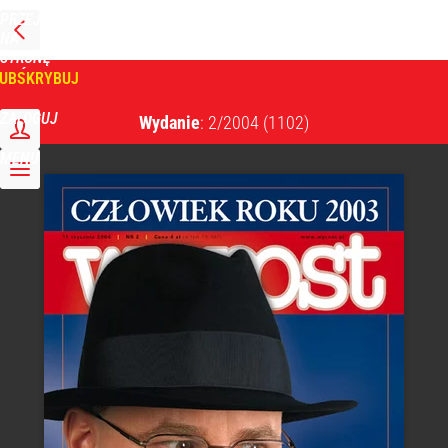
PRZEJDŹ
NA
WPROST
STRONĘ
GŁÓWNĄ
UBSKRYBUJ
Tygodnik Wprost
ZALOGUJ
Wydanie
: 2/2004
(1102)
MENU