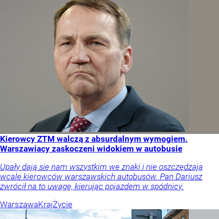
Kierowcy ZTM walczą z absurdalnym wymogiem.
Warszawiacy zaskoczeni widokiem w autobusie
Upały dają się nam wszystkim we znaki i nie oszczędzają
wcale kierowców warszawskich autobusów. Pan Dariusz
zwrócił na to uwagę, kierując pojazdem w spódnicy.
Warszawa
Kraj
Życie