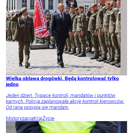
Wielka obława drogówki. Będą kontrolować tylko
jedno
Jeden dzień. Tysiące kontroli, mandatów i punktów
karnych. Policja zaplanowała akcję kontroli kierowców.
Od rana posypią się mandaty.
Motoryzacja
Kraj
Życie