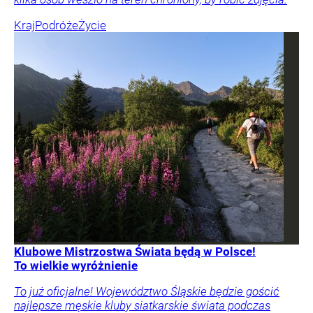
Kraj
Podróże
Życie
Klubowe Mistrzostwa Świata będą w Polsce!
To wielkie wyróżnienie
To już oficjalne! Województwo Śląskie będzie gościć
najlepsze męskie kluby siatkarskie świata podczas