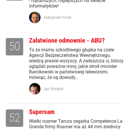
- najtańszych, najlepszych na świecie
informatyków!
Aleksander Piński
Załatwione odmownie - ABU?
50
To że mamy szkodliwego głupka na czele
Agencji Bezpieczeństwa Wewnętrznego,
wiedzą prawie wszyscy. A zwłaszcza ci, którzy
oglądali poważne miny, jakie stroił minister
Barcikowski w państwowej telewizorni,
mówiąc, że są dowody...
Jan Winiecki
Supersam
52
Wielki roamer Tarcza zegarka Competence La
Grande firmy Roamer ma aż 44 mm średnicy.