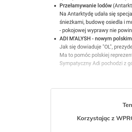
Przełamywanie lodów
(Antarkt
Na Antarktydę udała się specj
śnieżkami, budowę osiedla i m
- pokojowej wyprawy nie powin
ADI M'ALYSH - nowym polskim
Jak się dowiaduje "OL", prezy
Ma to pomóc polskiej reprezen
Sympatyczny Adi pochodzi z gó
Ten
Korzystając z WPR