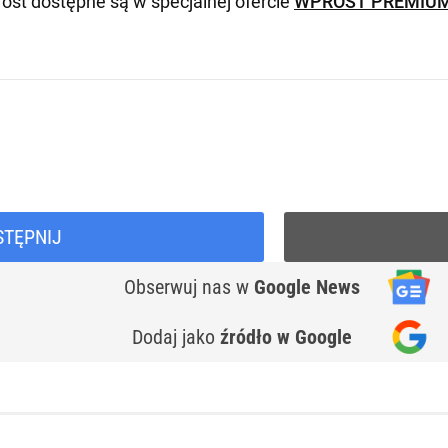
ost dostępne są w specjalnej ofercie
WPROST PREMIU
STĘPNIJ
Obserwuj nas
w
Google News
Dodaj jako
źródło w Google