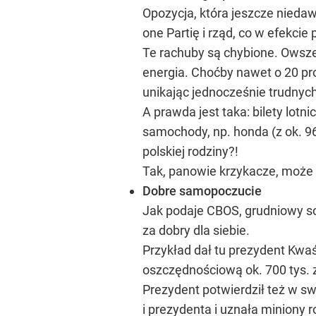
Opozycja, która jeszcze nieda
one Partię i rząd, co w efekcie
Te rachuby są chybione. Owsze
energia. Choćby nawet o 20 pro
unikając jednocześnie trudnyc
A prawda jest taka: bilety lotni
samochody, np. honda (z ok. 96 
polskiej rodziny?!
Tak, panowie krzykacze, może 
Dobre samopoczucie
Jak podaje CBOS, grudniowy so
za dobry dla siebie.
Przykład dał tu prezydent Kwaś
oszczędnościową ok. 700 tys. z
Prezydent potwierdził też w swo
i prezydenta i uznała miniony ro