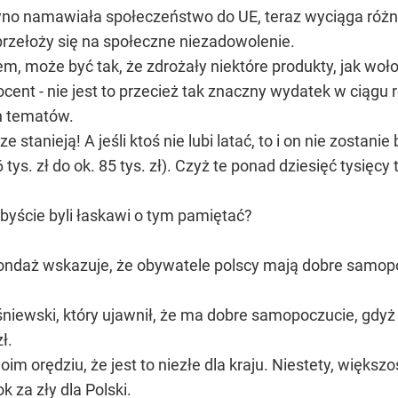
wno namawiała społeczeństwo do UE, teraz wyciąga różne 
 przełoży się na społeczne niezadowolenie.
m, może być tak, że zdrożały niektóre produkty, jak woł
cent - nie jest to przecież tak znaczny wydatek w ciągu 
h tematów.
cze stanieją! A jeśli ktoś nie lubi latać, to i on nie zost
tys. zł do ok. 85 tys. zł). Czyż te ponad dziesięć tysięc
byście byli łaskawi o tym pamiętać?
ndaż wskazuje, że obywatele polscy mają dobre samopoc
niewski, który ujawnił, że ma dobre samopoczucie, gdyż 
ł.
im orędziu, że jest to niezłe dla kraju. Niestety, większ
k za zły dla Polski.