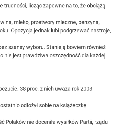
trudności, licząc zapewne na to, że obciążą
owina, mleko, przetwory mleczne, benzyna,
roku. Opozycja jednak lubi podgrzewać nastroje,
anie bez szansy wyboru. Stanieją bowiem również
y to nie jest prawdziwa oszczędność dla każdej
zucie. 38 proc. z nich uważa rok 2003
ostatnio odłożył sobie na książeczkę
ość Polaków nie doceniła wysiłków Partii, rządu