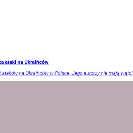
a ataki na Ukraińców
t ataków na Ukraińców w Polsce. Jego autorzy nie mają wątpliw