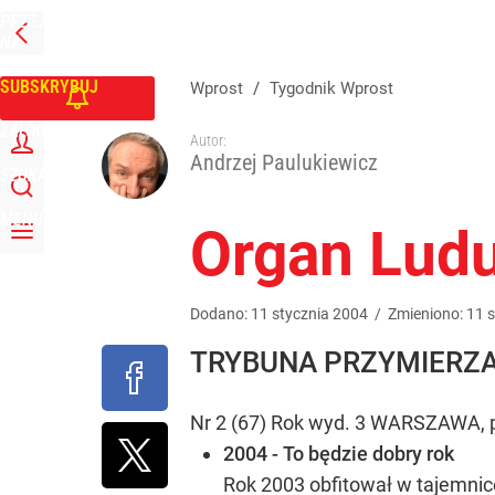
PRZEJDŹ
Udostępnij
0
Skomentuj
NA
WPROST
STRONĘ
GŁÓWNĄ
SUBSKRYBUJ
Wprost
/
Tygodnik Wprost
ZALOGUJ
Autor:
Andrzej Paulukiewicz
SZUKAJ
MENU
Organ Lud
Dodano:
11
stycznia
2004
/
Zmieniono:
11
s
TRYBUNA PRZYMIERZA
Nr 2 (67) Rok wyd. 3 WARSZAWA, po
2004 - To będzie dobry rok
Rok 2003 obfitował w tajemnice