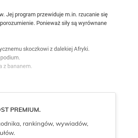
. Jej program przewiduje m.in. rzucanie się
e porozumienie. Ponieważ siły są wyrównane
cznemu skoczkowi z dalekiej Afryki.
 podium.
ka z bananem.
ROST PREMIUM.
odnika, rankingów, wywiadów,
kułów.