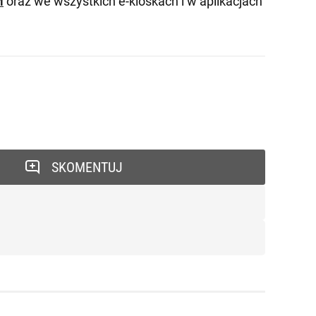
M
oraz we wszystkich e-kioskach i w aplikacjach
SKOMENTUJ