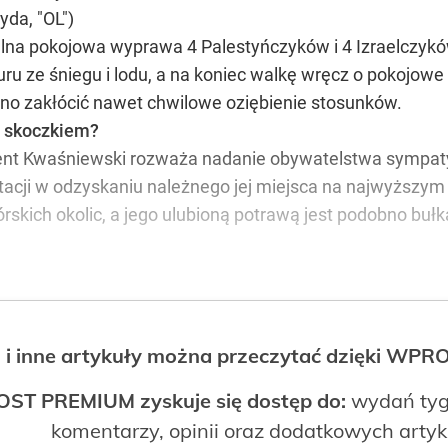
yda, "OL")
alna pokojowa wyprawa 4 Palestyńczyków i 4 Izraelczyków
uru ze śniegu i lodu, a na koniec walkę wręcz o pokojow
no zakłócić nawet chwilowe oziębienie stosunków.
 skoczkiem?
dent Kwaśniewski rozważa nadanie obywatelstwa sympaty
tacji w odzyskaniu należnego jej miejsca na najwyższym
rskich okolic, a jego ulubioną potrawą jest podobno buł
 i inne artykuły można przeczytać dzięki WP
OST PREMIUM zyskuje się dostęp do:
wydań tyg
komentarzy, opinii oraz dodatkowych arty