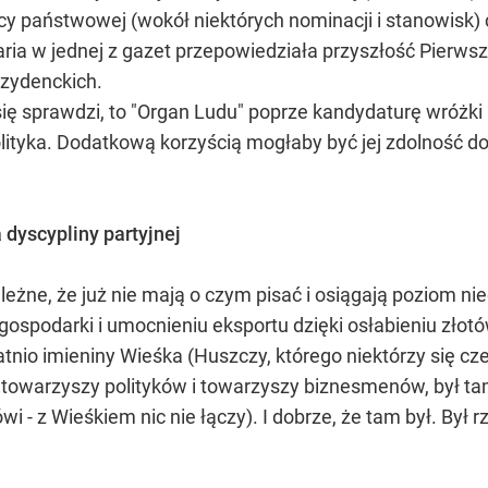
y państwowej (wokół niektórych nominacji i stanowisk) czy
ia w jednej z gazet przepowiedziała przyszłość Pierwszej
zydenckich.
ię sprawdzi, to "Organ Ludu" poprze kandydaturę wróżki 
lityka. Dodatkową korzyścią mogłaby być jej zdolność do
dyscypliny partyjnej
leżne, że już nie mają o czym pisać i osiągają poziom ni
gospodarki i umocnieniu eksportu dzięki osłabieniu złot
atnio imieniny Wieśka (Huszczy, którego niektórzy się cz
 towarzyszy polityków i towarzyszy biznesmenów, był tam
i - z Wieśkiem nic nie łączy). I dobrze, że tam był. Był rz