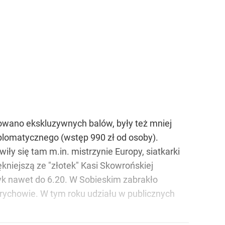
izowano ekskluzywnych balów, były też mniej
yplomatycznego (wstęp 990 zł od osoby).
ły się tam m.in. mistrzynie Europy, siatkarki
ękniejszą ze "złotek" Kasi Skowrońskiej
zyk nawet do 6.20. W Sobieskim zabrakło
drychowie. W tym roku udziału w publicznych