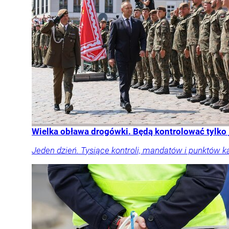
Wielka obława drogówki. Będą kontrolować tylko
Jeden dzień. Tysiące kontroli, mandatów i punktów k