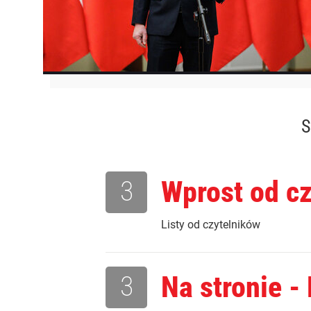
S
3
Wprost od c
Listy od czytelników
3
Na stronie -