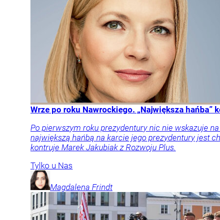
Wrze po roku Nawrockiego. „Największa hańba” k
Po pierwszym roku prezydentury nic nie wskazuje n
największą hańbą na karcie jego prezydentury jest
kontruje Marek Jakubiak z Rozwoju Plus.
Tylko u Nas
Magdalena
Frindt