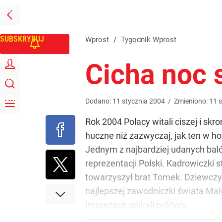
PRZEJDŹ
Udostępnij
0
Skomentuj
NA
WPROST
STRONĘ
GŁÓWNĄ
SUBSKRYBUJ
Wprost
/
Tygodnik Wprost
ZALOGUJ
Cicha noc 
SZUKAJ
MENU
Dodano:
11
stycznia
2004
/
Zmieniono:
11
s
Rok 2004 Polacy witali ciszej i sk
huczne niż zazwyczaj, jak ten w ho
Jednym z najbardziej udanych balów
reprezentacji Polski. Kadrowiczki 
towarzyszył brat Tomek. Dziewczyn
najlepszej zawodniczki świata Mał
imprezach unikali politycy.