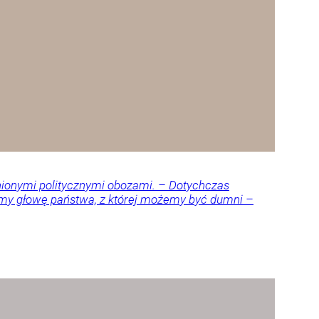
nionymi politycznymi obozami. – Dotychczas
amy głowę państwa, z której możemy być dumni –