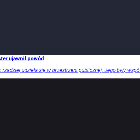
ster ujawnił powód
zadziej udziela się w przestrzeni publicznej. Jego były współ