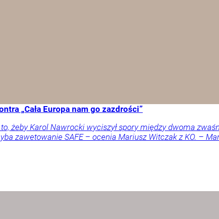
ontra „Cała Europa nam go zazdrości”
a to, żeby Karol Nawrocki wyciszył spory między dwoma zwaś
 chyba zawetowanie SAFE – ocenia Mariusz Witczak z KO. – M