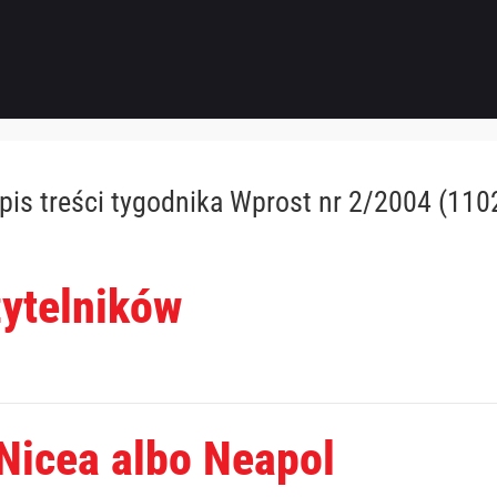
pis treści
tygodnika Wprost nr 2/2004 (110
zytelników
 Nicea albo Neapol