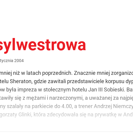
sylwestrowa
tycznia
2004
romniej niż w latach poprzednich. Znacznie mniej zorgan
telu Sheraton, gdzie zawitali przedstawiciele korpusu d
 była impreza w stołecznym hotelu Jan III Sobieski. Bawi
stawiły się z mężami i narzeczonymi, a uważanej za najpi
y szalały na parkiecie do 4.00, a trener Andrzej Niemc
gorzaty Glinki, która zdecydowała się na prywatkę w An