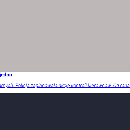
 jedno
arnych. Policja zaplanowała akcję kontroli kierowców. Od rana