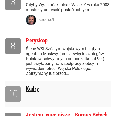
3
Gdyby Wyspiański pisał "Wesele" w roku 2003,
musiałby umieścić postać polityka.
Marek Król
Peryskop
8
Ślepe WSI Szóstym wojskowym i piątym
agentem Moskwy (na dziewięciu szpiegów
Polaków schwytanych od początku lat 90.)
jest przyłapany na współpracy z obcym
wywiadem oficer Wojska Polskiego.
Zatrzymany tuż przed...
Kadry
10
Jestem, więc piszę - Korpus Byłych