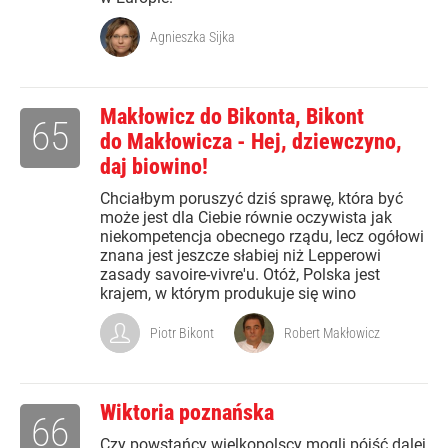
Agnieszka Sijka
Makłowicz do Bikonta, Bikont
65
do Makłowicza - Hej, dziewczyno,
daj biowino!
Chciałbym poruszyć dziś sprawę, która być
może jest dla Ciebie równie oczywista jak
niekompetencja obecnego rządu, lecz ogółowi
znana jest jeszcze słabiej niż Lepperowi
zasady savoire-vivre'u. Otóż, Polska jest
krajem, w którym produkuje się wino
Piotr Bikont
Robert Makłowicz
Wiktoria poznańska
66
Czy powstańcy wielkopolscy mogli pójść dalej