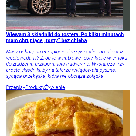
Wlewam 3 składniki do tostera. Po kilku minutach
mam chrupiące „tosty” bez chleba
Masz ochotę na chrupiące pieczywo, ale ograniczasz
węglowodany? Zrób te wyjątkowe tosty, które w smaku
do złudzenia przypominają tradycyjne. Wystarczą trzy
proste składniki, by na talerzu wylądowała pyszna,
sycąca przekąska, która nie obciąża żołądka.
Przepisy
Produkty
Żywienie