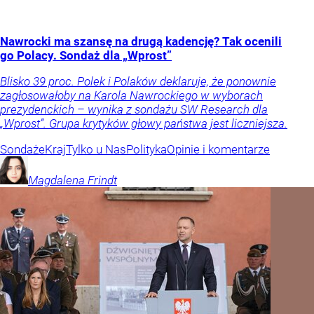
Nawrocki ma szansę na drugą kadencję? Tak ocenili
go Polacy. Sondaż dla „Wprost”
Blisko 39 proc. Polek i Polaków deklaruje, że ponownie
zagłosowałoby na Karola Nawrockiego w wyborach
prezydenckich – wynika z sondażu SW Research dla
„Wprost”. Grupa krytyków głowy państwa jest liczniejsza.
Sondaże
Kraj
Tylko u Nas
Polityka
Opinie i komentarze
Magdalena
Frindt