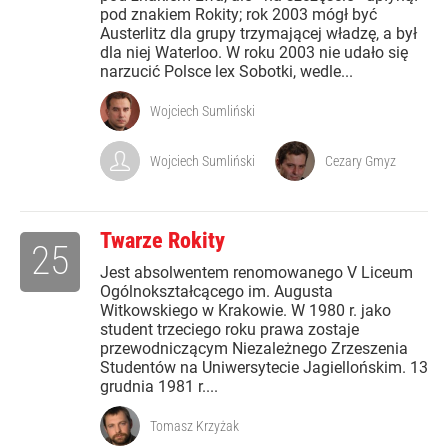
pod znakiem Rokity; rok 2003 mógł być
Austerlitz dla grupy trzymającej władzę, a był
dla niej Waterloo. W roku 2003 nie udało się
narzucić Polsce lex Sobotki, wedle...
Wojciech Sumliński
Wojciech Sumliński
Cezary Gmyz
Twarze Rokity
25
Jest absolwentem renomowanego V Liceum
Ogólnokształcącego im. Augusta
Witkowskiego w Krakowie. W 1980 r. jako
student trzeciego roku prawa zostaje
przewodniczącym Niezależnego Zrzeszenia
Studentów na Uniwersytecie Jagiellońskim. 13
grudnia 1981 r....
Tomasz Krzyżak