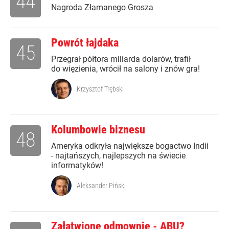
44
Nagroda Złamanego Grosza
Powrót łajdaka
45
Przegrał półtora miliarda dolarów, trafił
do więzienia, wrócił na salony i znów gra!
Krzysztof Trębski
Kolumbowie biznesu
48
Ameryka odkryła największe bogactwo Indii
- najtańszych, najlepszych na świecie
informatyków!
Aleksander Piński
Załatwione odmownie - ABU?