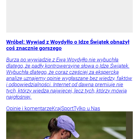
Wróbel: Wywiad z Woydyłło o Idze Świątek obnażył
coś znacznie gorszego
Burza po wywiadzie z Ewą Woydyłło nie wybuchła
dlatego, że padły kontrowersyjne słowa o Idze Świątek.
Wybuchła dlatego, że coraz częściej za ekspercką
analizę uznajemy opinie wygłaszane bez wiedzy, faktów
i odpowiedzialności. Internet od dawna premiuje nie
tych, którzy wiedzą najwięcej, lecz tych, którzy mówią
najgłośniej.
Opinie i komentarze
Kraj
Sport
Tylko u Nas