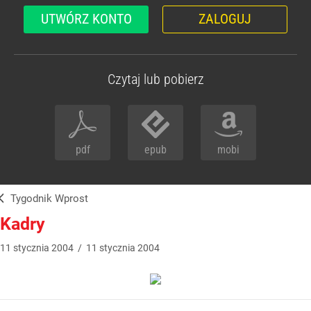
UTWÓRZ KONTO
ZALOGUJ
Czytaj lub pobierz
pdf
epub
mobi
Tygodnik Wprost
Kadry
11
stycznia
2004
/
11
stycznia
2004