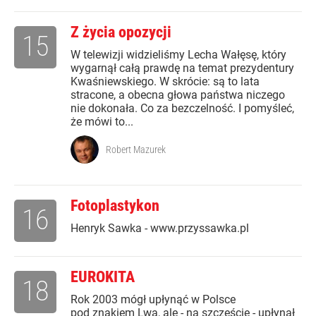
Z życia opozycji
15
W telewizji widzieliśmy Lecha Wałęsę, który
wygarnął całą prawdę na temat prezydentury
Kwaśniewskiego. W skrócie: są to lata
stracone, a obecna głowa państwa niczego
nie dokonała. Co za bezczelność. I pomyśleć,
że mówi to...
Robert Mazurek
Fotoplastykon
16
Henryk Sawka - www.przyssawka.pl
EUROKITA
18
Rok 2003 mógł upłynąć w Polsce
pod znakiem Lwa, ale - na szczęście - upłynął