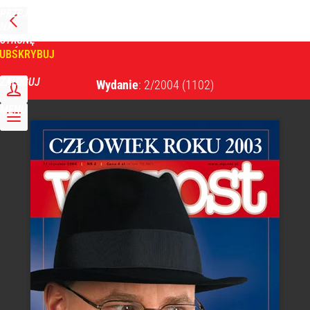
PRZEJDŹ
NA
WPROST
STRONĘ
GŁÓWNĄ
UBSKRYBUJ
Tygodnik Wprost
ZALOGUJ
Wydanie
: 2/2004
(1102)
MENU