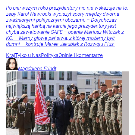
Po pierwszym roku prezydentury nic nie wskazuje na to,
żeby Karol Nawrocki wyciszył spory między dwoma
zwaśnionymi politycznymi obozami. – Dotychczas
największą hańbą na karcie jego prezydentury jest
chyba zawetowanie SAFE – ocenia Mariusz Witczak z
KO. – Mamy głowę państwa, z której możemy być
dumni – kontruje Marek Jakubiak z Rozwoju Plus.
Kraj
Tylko u Nas
Polityka
Opinie i komentarze
Magdalena
Frindt