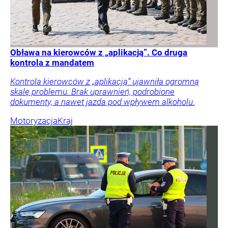
Obława na kierowców z „aplikacją”. Co druga
kontrola z mandatem
Kontrola kierowców z „aplikacją” ujawniła ogromną
skalę problemu. Brak uprawnień, podrobione
dokumenty, a nawet jazda pod wpływem alkoholu.
Motoryzacja
Kraj