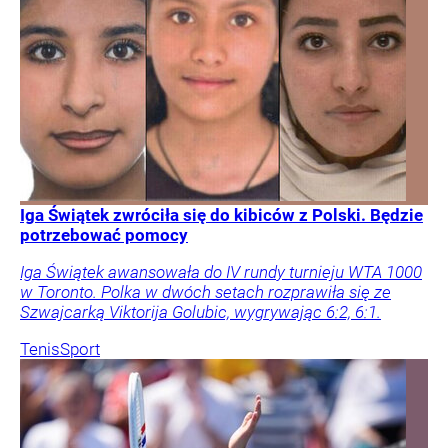
Iga Świątek zwróciła się do kibiców z Polski. Będzie
potrzebować pomocy
Iga Świątek awansowała do IV rundy turnieju WTA 1000
w Toronto. Polka w dwóch setach rozprawiła się ze
Szwajcarką Viktorija Golubic, wygrywając 6:2, 6:1.
Tenis
Sport