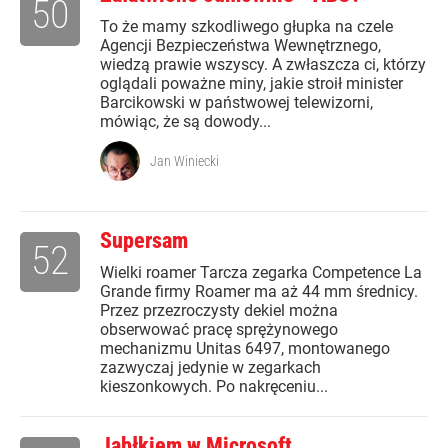
50
To że mamy szkodliwego głupka na czele
Agencji Bezpieczeństwa Wewnętrznego,
wiedzą prawie wszyscy. A zwłaszcza ci, którzy
oglądali poważne miny, jakie stroił minister
Barcikowski w państwowej telewizorni,
mówiąc, że są dowody...
Jan Winiecki
Supersam
52
Wielki roamer Tarcza zegarka Competence La
Grande firmy Roamer ma aż 44 mm średnicy.
Przez przezroczysty dekiel można
obserwować pracę sprężynowego
mechanizmu Unitas 6497, montowanego
zazwyczaj jedynie w zegarkach
kieszonkowych. Po nakręceniu...
Jabłkiem w Microsoft