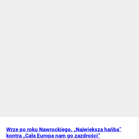
Wrze po roku Nawrockiego. „Największa hańba”
kontra „Cała Europa nam go zazdrości”