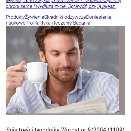
Myślisz, że to zwykła „mała czarna”? Ta kawa najsilniej
chroni serce i wydłuża życie. Sprawdź, czy ją pijesz.
Produkty
Żywienie
Składniki odżywcze
Doniesienia
naukowe
Profilaktyka i leczenie
Badania
Spis treści
tygodnika Wprost nr 9/2004 (1109)