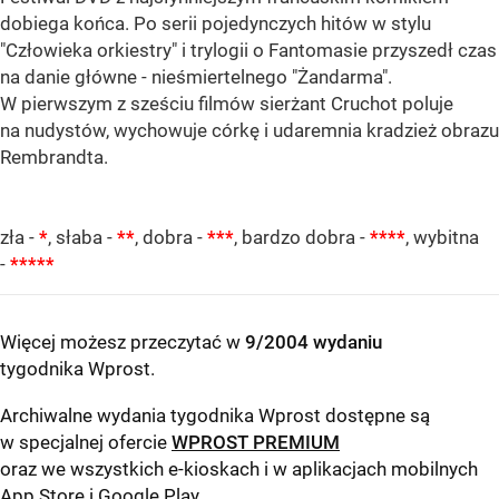
dobiega końca. Po serii pojedynczych hitów w stylu
"Człowieka orkiestry" i trylogii o Fantomasie przyszedł czas
na danie główne - nieśmiertelnego "Żandarma".
W pierwszym z sześciu filmów sierżant Cruchot poluje
na nudystów, wychowuje córkę i udaremnia kradzież obrazu
Rembrandta.
zła -
*
, słaba -
**
, dobra -
***
, bardzo dobra -
****
, wybitna
-
*****
Więcej możesz przeczytać w
9/2004 wydaniu
tygodnika Wprost
.
Archiwalne wydania tygodnika Wprost dostępne są
w specjalnej ofercie
WPROST PREMIUM
oraz we wszystkich e-kioskach i w aplikacjach mobilnych
App Store
i
Google Play
.