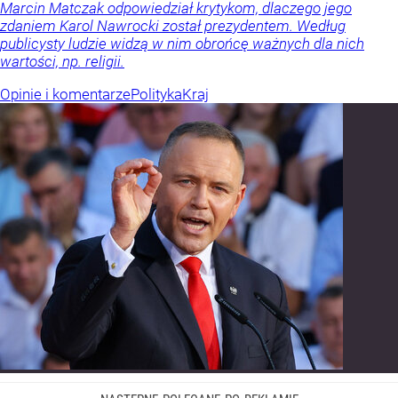
Marcin Matczak odpowiedział krytykom, dlaczego jego
zdaniem Karol Nawrocki został prezydentem. Według
publicysty ludzie widzą w nim obrońcę ważnych dla nich
wartości, np. religii.
Opinie i komentarze
Polityka
Kraj