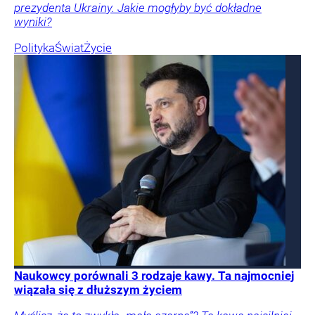
prezydenta Ukrainy. Jakie mogłyby być dokładne
wyniki?
Polityka
Świat
Życie
Naukowcy porównali 3 rodzaje kawy. Ta najmocniej
wiązała się z dłuższym życiem