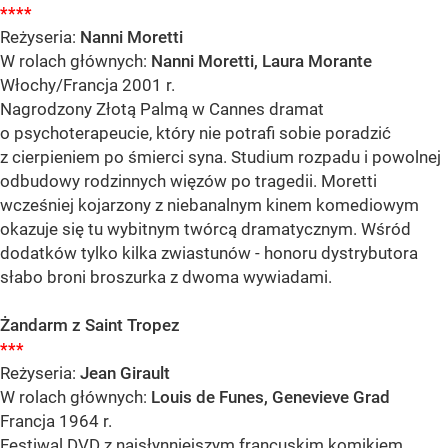
****
Reżyseria:
Nanni Moretti
W rolach głównych:
Nanni Moretti, Laura Morante
Włochy/Francja 2001 r.
Nagrodzony Złotą Palmą w Cannes dramat
o psychoterapeucie, który nie potrafi sobie poradzić
z cierpieniem po śmierci syna. Studium rozpadu i powolnej
odbudowy rodzinnych więzów po tragedii. Moretti
wcześniej kojarzony z niebanalnym kinem komediowym
okazuje się tu wybitnym twórcą dramatycznym. Wśród
dodatków tylko kilka zwiastunów - honoru dystrybutora
słabo broni broszurka z dwoma wywiadami.
Żandarm z Saint Tropez
***
Reżyseria:
Jean Girault
W rolach głównych:
Louis de Funes, Genevieve Grad
Francja 1964 r.
Festiwal DVD z najsłynniejszym francuskim komikiem