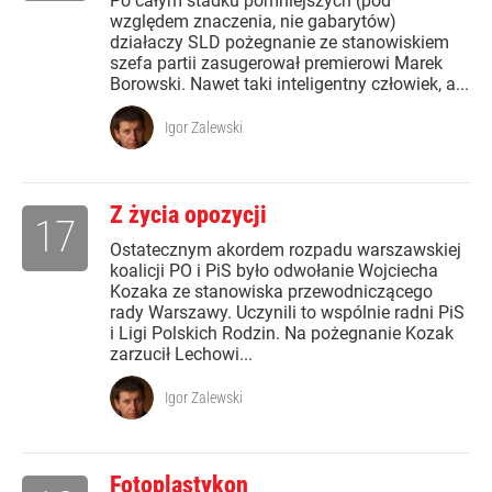
Po całym stadku pomniejszych (pod
względem znaczenia, nie gabarytów)
działaczy SLD pożegnanie ze stanowiskiem
szefa partii zasugerował premierowi Marek
Borowski. Nawet taki inteligentny człowiek, a...
Igor Zalewski
Z życia opozycji
17
Ostatecznym akordem rozpadu warszawskiej
koalicji PO i PiS było odwołanie Wojciecha
Kozaka ze stanowiska przewodniczącego
rady Warszawy. Uczynili to wspólnie radni PiS
i Ligi Polskich Rodzin. Na pożegnanie Kozak
zarzucił Lechowi...
Igor Zalewski
Fotoplastykon