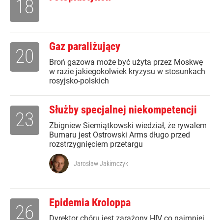
18
Gaz paraliżujący
20
Broń gazowa może być użyta przez Moskwę
w razie jakiegokolwiek kryzysu w stosunkach
rosyjsko-polskich
Służby specjalnej niekompetencji
23
Zbigniew Siemiątkowski wiedział, że rywalem
Bumaru jest Ostrowski Arms długo przed
rozstrzygnięciem przetargu
Jarosław Jakimczyk
Epidemia Kroloppa
26
Dyrektor chóru jest zarażony HIV co najmniej