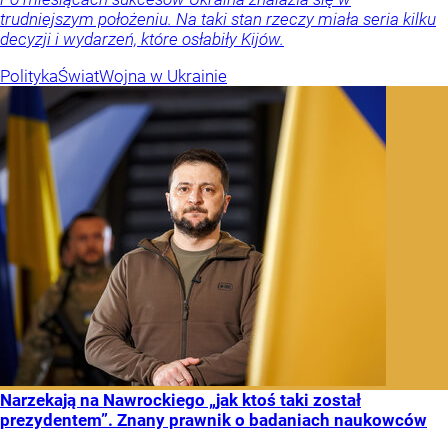
trudniejszym położeniu. Na taki stan rzeczy miała seria kilku
decyzji i wydarzeń, które osłabiły Kijów.
Polityka
Świat
Wojna w Ukrainie
Narzekają na Nawrockiego „jak ktoś taki został
prezydentem”. Znany prawnik o badaniach naukowców