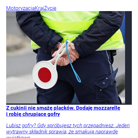
Motoryzacja
Kraj
Życie
Z cukinii nie smażę placków. Dodaję mozzarellę
i robię chrupiące gofry
Lubisz gofry? Gdy spróbujesz tych przepadniesz. Jeden
wytrawny składnik sprawia, że smakują naprawdę
wyjątkowo.