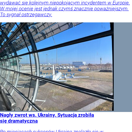
wydawać się kolejnym niepokojącym incydentem w Europie.
W mojej ocenie jest jednak czymś znacznie poważniejszym.
To sygnał ostrzegawczy.
Nagły zwrot ws. Ukrainy. Sytuacja zrobiła
się dramatyczna
Po miesiącach sukcesów Ukraina znalazła się w