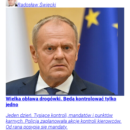
Radosław
Święcki
Wielka obława drogówki. Będą kontrolować tylko
jedno
Jeden dzień. Tysiące kontroli, mandatów i punktów
karnych. Policja zaplanowała akcję kontroli kierowców.
Od rana posypią się mandaty.