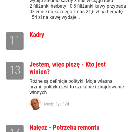
wypija średnio każdy z nas w ciągu roku
2 filiżanki herbaty i 0,5 filiżanki kawy przypada
dziennie na każdego z nas 21,6 zł na herbatę
i 54 zł na kawę wydaje...
Kadry
11
Jestem, więc piszę - Kto jest
13
winien?
Różne są definicje polityki. Moja własna
brzmi: polityka jest to szukanie i znajdowanie
winnych
Maciej Rybiński
Nałęcz - Potrzeba remontu