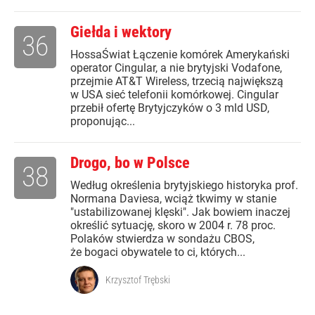
Giełda i wektory
36
HossaŚwiat Łączenie komórek Amerykański
operator Cingular, a nie brytyjski Vodafone,
przejmie AT&T Wireless, trzecią największą
w USA sieć telefonii komórkowej. Cingular
przebił ofertę Brytyjczyków o 3 mld USD,
proponując...
Drogo, bo w Polsce
38
Według określenia brytyjskiego historyka prof.
Normana Daviesa, wciąż tkwimy w stanie
"ustabilizowanej klęski". Jak bowiem inaczej
określić sytuację, skoro w 2004 r. 78 proc.
Polaków stwierdza w sondażu CBOS,
że bogaci obywatele to ci, których...
Krzysztof Trębski