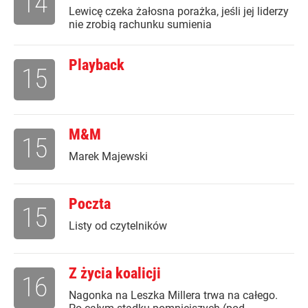
14
Lewicę czeka żałosna porażka, jeśli jej liderzy
nie zrobią rachunku sumienia
Playback
15
M&M
15
Marek Majewski
Poczta
15
Listy od czytelników
Z życia koalicji
16
Nagonka na Leszka Millera trwa na całego.