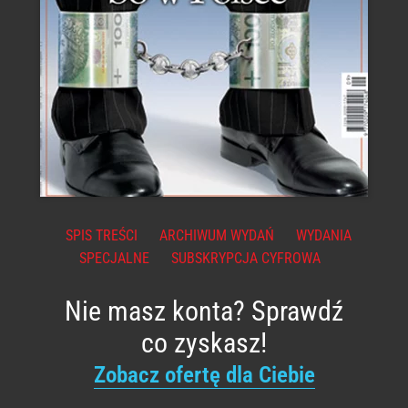
SPIS TREŚCI
ARCHIWUM WYDAŃ
WYDANIA
SPECJALNE
SUBSKRYPCJA CYFROWA
Nie masz konta? Sprawdź
co zyskasz!
Zobacz ofertę dla Ciebie