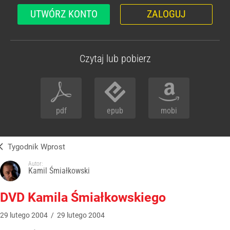
UTWÓRZ KONTO
ZALOGUJ
Czytaj lub pobierz
pdf
epub
mobi
Tygodnik Wprost
Autor:
Kamil Śmiałkowski
DVD Kamila Śmiałkowskiego
29
lutego
2004
/
29
lutego
2004