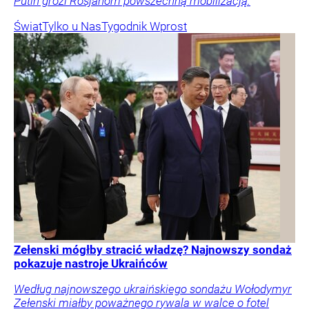
Putin grozi Rosjanom powszechną mobilizacją.
Świat
Tylko u Nas
Tygodnik Wprost
Zełenski mógłby stracić władzę? Najnowszy sondaż
pokazuje nastroje Ukraińców
Według najnowszego ukraińskiego sondażu Wołodymyr
Zełenski miałby poważnego rywala w walce o fotel