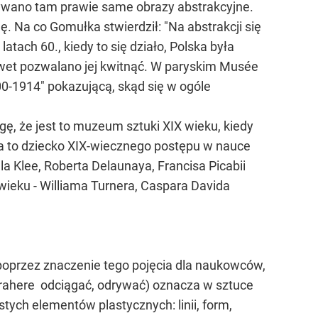
wano tam prawie same obrazy abstrakcyjne.
. Na co Gomułka stwierdził: "Na abstrakcji się
tach 60., kiedy to się działo, Polska była
awet pozwalano jej kwitnąć. W paryskim Musée
00-1914" pokazującą, skąd się w ogóle
ę, że jest to muzeum sztuki XIX wieku, kiedy
ja to dziecko XIX-wiecznego postępu w nauce
la Klee, Roberta Delaunaya, Francisa Picabii
wieku - Williama Turnera, Caspara Davida
poprzez znaczenie tego pojęcia dla naukowców,
trahere  odciągać, odrywać) oznacza w sztuce
ych elementów plastycznych: linii, form,