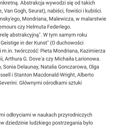
nkretną. Abstrakcja wywodzi się od takich
Van Gogh, Seurat), nabiści, fowiści i kubiści.
ndinsky'ego, Mondriana, Malewicza, w malarstwie
 Nemours czy Helmuta Federlego.
warelę abstrakcyjną". W tym samym roku
 Geistige in der Kunst" (O duchowości
i m.in. twórczość: Pieta Mondriana, Kazimierza
ii, Arthura G. Dove'a czy Michaiła Łarionowa.
rp, Sonia Delaunay, Natalia Gonczarowa, Olga
sell i Stanton Macdonald-Wright, Alberto
Severini. Głównymi ośrodkami sztuki
wymi odkryciami w naukach przyrodniczych
i w dziedzinie ludzkiego postrzegania było