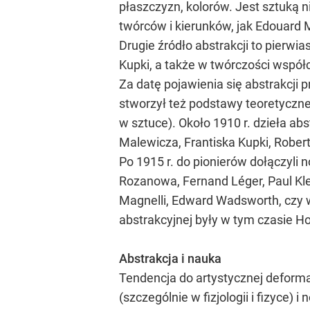
płaszczyzn, kolorów. Jest sztuką 
twórców i kierunków, jak Edouard M
Drugie źródło abstrakcji to pierwi
Kupki, a także w twórczości współ
Za datę pojawienia się abstrakcji
stworzył też podstawy teoretyczne 
w sztuce). Około 1910 r. dzieła ab
Malewicza, Frantiska Kupki, Robert
Po 1915 r. do pionierów dołączyli 
Rozanowa, Fernand Léger, Paul Kle
Magnelli, Edward Wadsworth, czy w
abstrakcyjnej były w tym czasie Ho
Abstrakcja i nauka
Tendencja do artystycznej deforma
(szczególnie w fizjologii i fizyce)