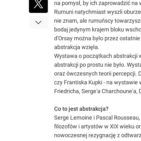
na pomysł, by ich zaprowadzić n
Rumuni natychmiast wyszli oburzeni
nie znam, ale rumuńscy towarzysze 
bodaj jedynym krajem bloku wscho
d'Orsay można było przez ostatnie 
abstrakcja wzięła.
Wystawa o początkach abstrakcji w
abstrakcji po prostu nie było. Wy
oraz ówczesnych teorii percepcji. 
czy Frantiska Kupki - na wystawi
Friedricha, Serge'a Charchoune'a
Co to jest abstrakcja?
Serge Lemoine i Pascal Rousseau, 
filozofów i artystów w XIX wieku o
nowoczesnej rezygnację z odtwarza