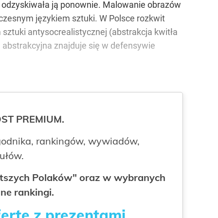
ej i odzyskiwała ją ponownie. Malowanie obrazów
oczesnym językiem sztuki. W Polsce rozkwit
 sztuki antysocrealistycznej (abstrakcja kwitła
ka abstrakcyjna znajduje się w defensywie
ROST PREMIUM.
odnika, rankingów, wywiadów,
kułów.
gatszych Polaków" oraz w wybranych
ne rankingi.
fertę z prezentami