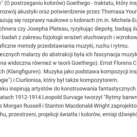
" (O postrzeganiu kolorów) Goethego - traktatu, który i
 rozwój akustyki oraz potwierdzenie przez Thomasa Youn
ukazują się rozprawy naukowe o kolorach (m.in. Michela
hnera czy Josepha Plateau, ryzykując ślepotę, badają świ
badań z zakresu fizjologii wrażeń słuchowych i wzrokowych
aficzne metody przedstawiania muzyki, ruchu i rytmu.
nych malarzy do abstrakcji była ich fascynacja muzyką
 widoczna również w teorii Goethego). Ernst Florens C
h (Klangfiguren). Muzyka jako podstawa kompozycji ins
ie") i Ciurlionisa, który był także kompozytorem.
ieku inspirują artystów do konstruowania fantastycznych 
W latach 1912-1914 Leopold Survage tworzył "Rytmy barwn
e Morgan Russell i Stanton Macdonald-Wright zaprojektow
 przestrzeni, projekcji światła i kolorów, emisji dźwiękó