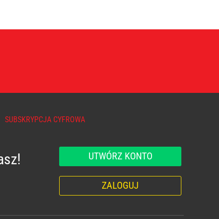
SUBSKRYPCJA CYFROWA
UTWÓRZ KONTO
asz!
ZALOGUJ