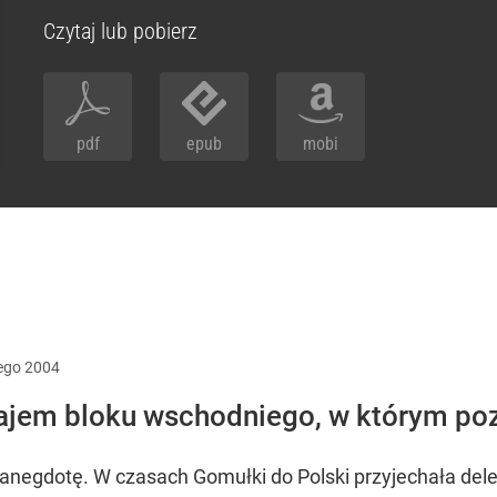
Czytaj lub pobierz
pdf
epub
mobi
ego
2004
ajem bloku wschodniego, w którym poz
 anegdotę. W czasach Gomułki do Polski przyjechała de