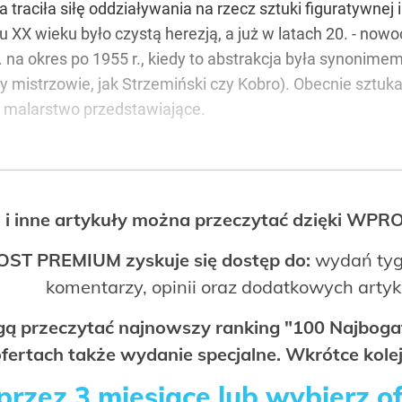
cja traciła siłę oddziaływania na rzecz sztuki figuratywn
 XX wieku było czystą herezją, a już w latach 20. - now
. na okres po 1955 r., kiedy to abstrakcja była synonimem
acy mistrzowie, jak Strzemiński czy Kobro). Obecnie sztu
m malarstwo przedstawiające.
 i inne artykuły można przeczytać dzięki WP
OST PREMIUM zyskuje się dostęp do:
wydań tyg
komentarzy, opinii oraz dodatkowych arty
ogą przeczytać najnowszy ranking "100 Najbo
fertach także wydanie specjalne. Wkrótce kolej
rzez 3 miesiące lub wybierz o