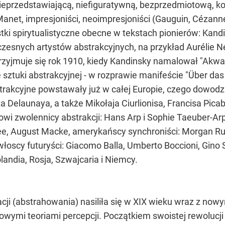
nieprzedstawiającą, niefiguratywną, bezprzedmiotową, ko
anet, impresjoniści, neoimpresjoniści (Gauguin, Cézanne, 
astki spirytualistyczne obecne w tekstach pionierów: Ka
czesnych artystów abstrakcyjnych, na przykład Aurélie
 przyjmuje się rok 1910, kiedy Kandinsky namalował "Ak
sztuki abstrakcyjnej - w rozprawie manifeście "Über das
strakcyjne powstawały już w całej Europie, czego dowodz
a Delaunaya, a także Mikołaja Ciurlionisa, Francisa Picab
nowi zwolennicy abstrakcji: Hans Arp i Sophie Taeuber-A
e, August Macke, amerykańscy synchroniści: Morgan Rus
łoscy futuryści: Giacomo Balla, Umberto Boccioni, Gino 
landia, Rosja, Szwajcaria i Niemcy.
cji (abstrahowania) nasiliła się w XIX wieku wraz z no
 i nowymi teoriami percepcji. Początkiem swoistej rewolucj