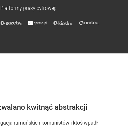
Platformy prasy cyfrowej:
walano kwitnąć abstrakcji
legacja rumuńskich komunistów i ktoś wpadł