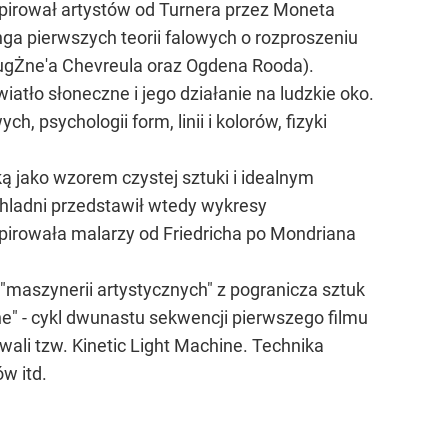
nspirował artystów od Turnera przez Moneta
ga pierwszych teorii falowych o rozproszeniu
-EugŻne'a Chevreula oraz Ogdena Rooda).
atło słoneczne i jego działanie na ludzkie oko.
, psychologii form, linii i kolorów, fizyki
 jako wzorem czystej sztuki i idealnym
hladni przedstawił wtedy wykresy
pirowała malarzy od Friedricha po Mondriana
"maszynerii artystycznych" z pogranicza sztuk
e" - cykl dwunastu sekwencji pierwszego filmu
ali tzw. Kinetic Light Machine. Technika
w itd.