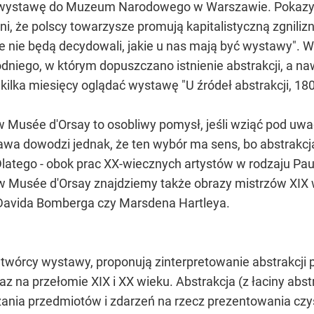
a wystawę do Muzeum Narodowego w Warszawie. Pokazy
, że polscy towarzysze promują kapitalistyczną zgniliznę
nie będą decydowali, jakie u nas mają być wystawy". W la
dniego, w którym dopuszczano istnienie abstrakcji, a n
kilka miesięcy oglądać wystawę "U źródeł abstrakcji, 18
 Musée d'Orsay to osobliwy pomysł, jeśli wziąć pod uwag
stawa dowodzi jednak, że ten wybór ma sens, bo abstrakc
Dlatego - obok prac XX-wiecznych artystów w rodzaju Pau
e w Musée d'Orsay znajdziemy także obrazy mistrzów XIX 
, Davida Bomberga czy Marsdena Hartleya.
twórcy wystawy, proponują zinterpretowanie abstrakcji 
raz na przełomie XIX i XX wieku. Abstrakcja (z łaciny abs
nia przedmiotów i zdarzeń na rzecz prezentowania czyst