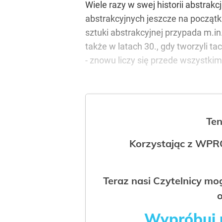
Wiele razy w swej historii abstrak
abstrakcyjnych jeszcze na początku
sztuki abstrakcyjnej przypada m.in
także w latach 30., gdy tworzyli t
- znowu liczy się przede wszystki
Ten
Korzystając z WPR
Teraz nasi Czytelnicy m
o
Wypróbuj p