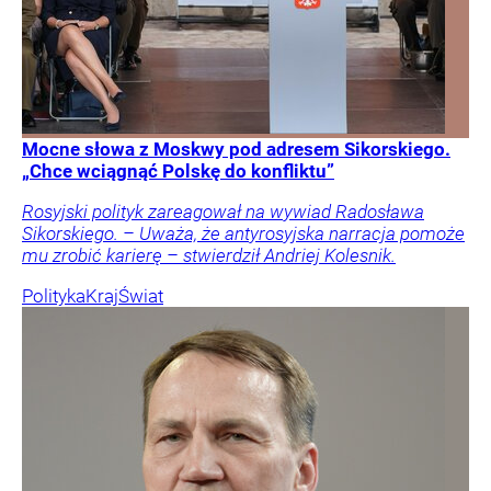
Mocne słowa z Moskwy pod adresem Sikorskiego.
„Chce wciągnąć Polskę do konfliktu”
Rosyjski polityk zareagował na wywiad Radosława
Sikorskiego. – Uważa, że antyrosyjska narracja pomoże
mu zrobić karierę – stwierdził Andriej Kolesnik.
Polityka
Kraj
Świat