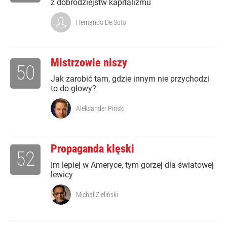
z dobrodziejstw kapitalizmu
Hernando De Soto
Mistrzowie niszy
50
Jak zarobić tam, gdzie innym nie przychodzi
to do głowy?
Aleksander Piński
Propaganda klęski
52
Im lepiej w Ameryce, tym gorzej dla światowej
lewicy
Michał Zieliński