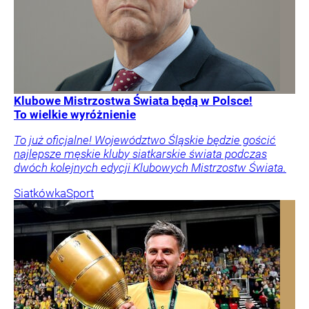
Klubowe Mistrzostwa Świata będą w Polsce!
To wielkie wyróżnienie
To już oficjalne! Województwo Śląskie będzie gościć
najlepsze męskie kluby siatkarskie świata podczas
dwóch kolejnych edycji Klubowych Mistrzostw Świata.
Siatkówka
Sport