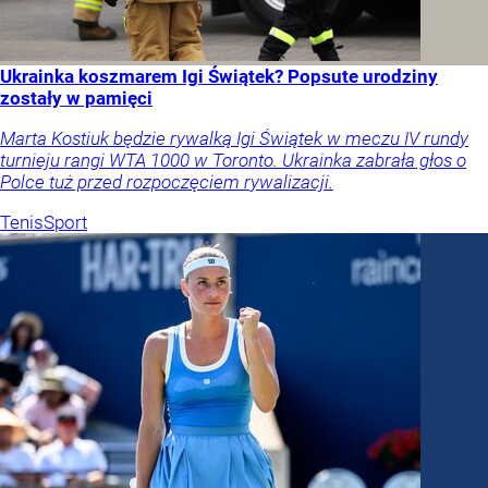
Ukrainka koszmarem Igi Świątek? Popsute urodziny
zostały w pamięci
Marta Kostiuk będzie rywalką Igi Świątek w meczu IV rundy
turnieju rangi WTA 1000 w Toronto. Ukrainka zabrała głos o
Polce tuż przed rozpoczęciem rywalizacji.
Tenis
Sport