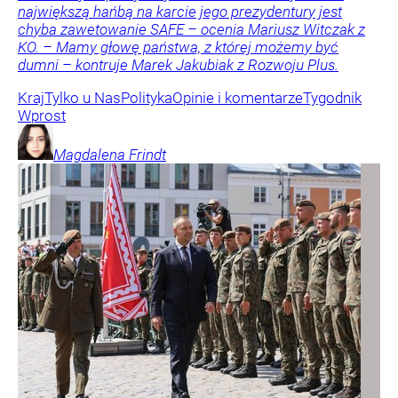
największą hańbą na karcie jego prezydentury jest
chyba zawetowanie SAFE – ocenia Mariusz Witczak z
KO. – Mamy głowę państwa, z której możemy być
dumni – kontruje Marek Jakubiak z Rozwoju Plus.
Kraj
Tylko u Nas
Polityka
Opinie i komentarze
Tygodnik
Wprost
Magdalena
Frindt