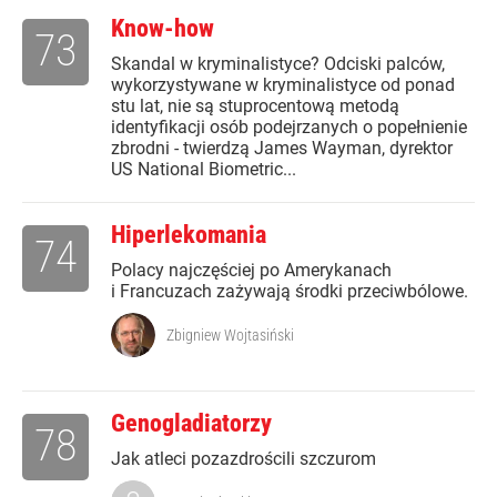
Know-how
73
Skandal w kryminalistyce? Odciski palców,
wykorzystywane w kryminalistyce od ponad
stu lat, nie są stuprocentową metodą
identyfikacji osób podejrzanych o popełnienie
zbrodni - twierdzą James Wayman, dyrektor
US National Biometric...
Hiperlekomania
74
Polacy najczęściej po Amerykanach
i Francuzach zażywają środki przeciwbólowe.
Zbigniew Wojtasiński
Genogladiatorzy
78
Jak atleci pozazdrościli szczurom