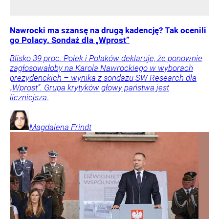
Nawrocki ma szansę na drugą kadencję? Tak ocenili
go Polacy. Sondaż dla „Wprost”
Blisko 39 proc. Polek i Polaków deklaruje, że ponownie
zagłosowałoby na Karola Nawrockiego w wyborach
prezydenckich – wynika z sondażu SW Research dla
„Wprost”. Grupa krytyków głowy państwa jest
liczniejsza.
Magdalena
Frindt