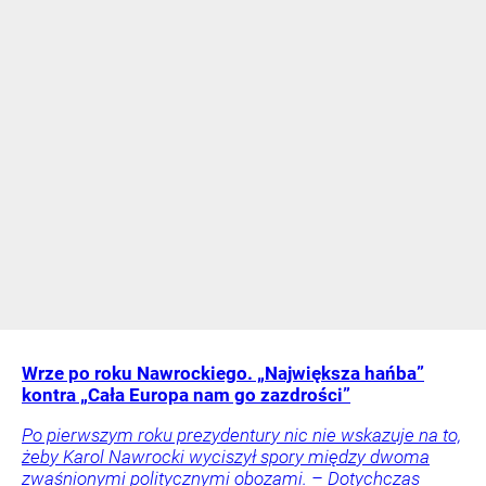
Wrze po roku Nawrockiego. „Największa hańba”
kontra „Cała Europa nam go zazdrości”
Po pierwszym roku prezydentury nic nie wskazuje na to,
żeby Karol Nawrocki wyciszył spory między dwoma
zwaśnionymi politycznymi obozami. – Dotychczas