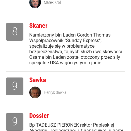
Marek Król
Skaner
8
Namierzony bin Laden Gordon Thomas
Współpracownik "Sunday Express",
specjalizuje się w problematyce
bezpieczeństwa, tajnych służb i wojskowości
Osama bin Laden został otoczony przez siły
specjalne USA w górzystym rejonie...
Sawka
9
Henryk Sawka
Dossier
9
Bp TADEUSZ PIERONEK rektor Papieskiej
Akademii Teologicznej Z finansowymi ulgami