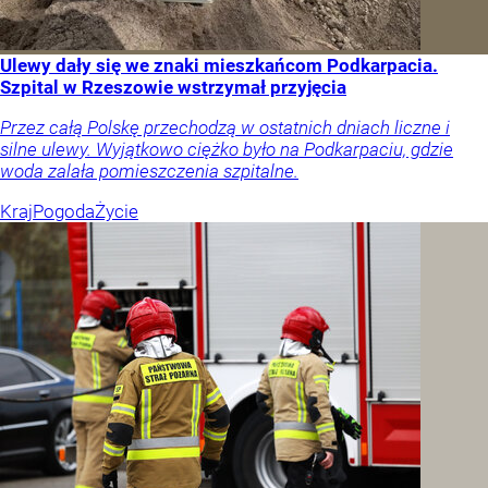
Ulewy dały się we znaki mieszkańcom Podkarpacia.
Szpital w Rzeszowie wstrzymał przyjęcia
Przez całą Polskę przechodzą w ostatnich dniach liczne i
silne ulewy. Wyjątkowo ciężko było na Podkarpaciu, gdzie
woda zalała pomieszczenia szpitalne.
Kraj
Pogoda
Życie