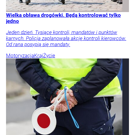
Wielka obława drogówki. Będą kontrolować tylko
jedno
Jeden dzień. Tysiące kontroli, mandatów i punktów
karnych. Policja zaplanowała akcję kontroli kierowców.
Od rana posypią się mandaty.
Motoryzacja
Kraj
Życie