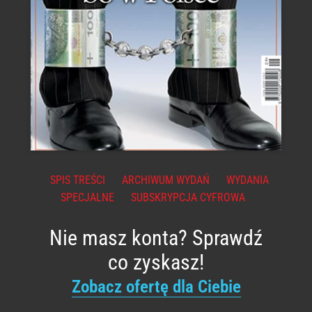
SPIS TREŚCI
ARCHIWUM WYDAŃ
WYDANIA
SPECJALNE
SUBSKRYPCJA CYFROWA
Nie masz konta? Sprawdź
co zyskasz!
Zobacz ofertę dla Ciebie