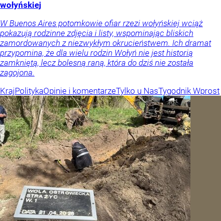
wołyńskiej
W Buenos Aires potomkowie ofiar rzezi wołyńskiej wciąż
pokazują rodzinne zdjęcia i listy, wspominając bliskich
zamordowanych z niezwykłym okrucieństwem. Ich dramat
przypomina, że dla wielu rodzin Wołyń nie jest historią
zamkniętą, lecz bolesną raną, która do dziś nie została
zagojona.
Kraj
Polityka
Opinie i komentarze
Tylko u Nas
Tygodnik Wprost