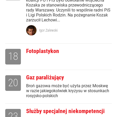
koalicji PO i PiS było odwołanie Wojciecha
Kozaka ze stanowiska przewodniczącego
rady Warszawy. Uczynili to wspólnie radni PiS
i Ligi Polskich Rodzin. Na pożegnanie Kozak
zarzucił Lechowi...
Igor Zalewski
Fotoplastykon
18
Gaz paraliżujący
20
Broń gazowa może być użyta przez Moskwę
w razie jakiegokolwiek kryzysu w stosunkach
rosyjsko-polskich
Służby specjalnej niekompetencji
23