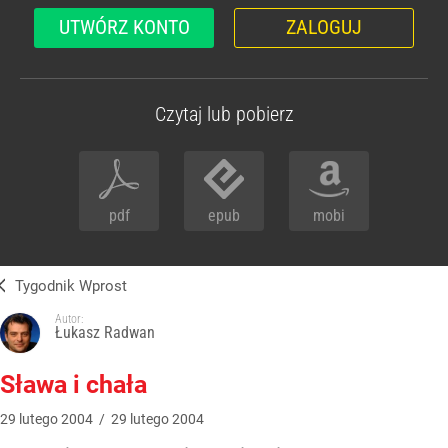
UTWÓRZ KONTO
ZALOGUJ
Czytaj lub pobierz
pdf
epub
mobi
Tygodnik Wprost
Autor:
Łukasz Radwan
Sława i chała
29
lutego
2004
/
29
lutego
2004