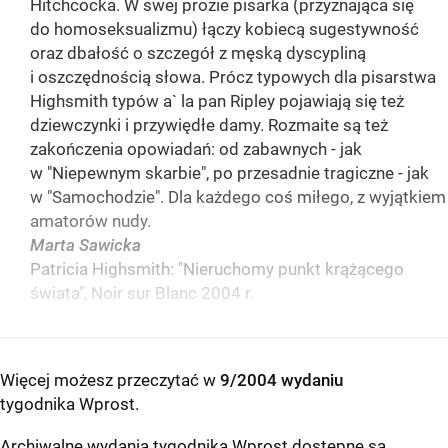
Hitchcocka. W swej prozie pisarka (przyznająca się
do homoseksualizmu) łączy kobiecą sugestywność
oraz dbałość o szczegół z męską dyscypliną
i oszczędnością słowa. Prócz typowych dla pisarstwa
Highsmith typów a` la pan Ripley pojawiają się też
dziewczynki i przywiędłe damy. Rozmaite są też
zakończenia opowiadań: od zabawnych - jak
w "Niepewnym skarbie", po przesadnie tragiczne - jak
w "Samochodzie". Dla każdego coś miłego, z wyjątkiem
amatorów nudy.
Marta Sawicka
Patricia Highsmith: "Nieruchomy punkt krążącego
świata", Noir sur Blanc 2004 r.
Więcej możesz przeczytać w
9/2004 wydaniu
tygodnika Wprost
.
Archiwalne wydania tygodnika Wprost dostępne są