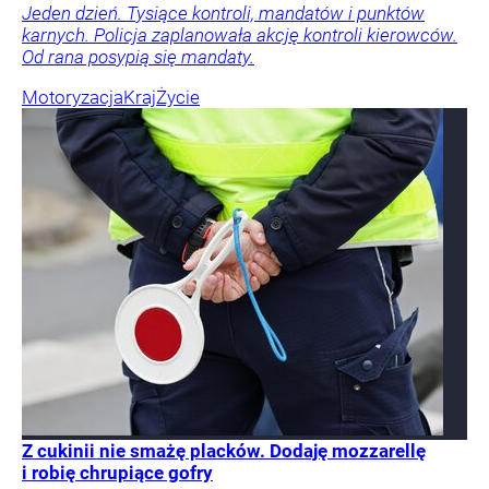
Jeden dzień. Tysiące kontroli, mandatów i punktów
karnych. Policja zaplanowała akcję kontroli kierowców.
Od rana posypią się mandaty.
Motoryzacja
Kraj
Życie
Z cukinii nie smażę placków. Dodaję mozzarellę
i robię chrupiące gofry