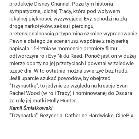
produkcje Disney Channel. Poza tym historia
sympatycznej, cichej Tracy, która pod wpływem
lokalnej piękności, wyzywającej Evy, schodzi na złą
drogę narkotyków, seksu i piercingu,
pretensjonalnością przypomina szkolne wypracowanie.
Pewnie dlatego że scenariusz wspólnie z reżyserką
napisała 15-letnia w momencie premiery filmu
odtwórczyni roli Evy Nikki Reed. Ponoć jest on w dużej
mierze oparty na jej przeżyciach i powstał w zaledwie
sześć dni. W to ostatnie można uwierzyć bez trudu.
Jeśli uparcie szukać powodów, by obejrzeć
"Trzynastkę", to jedynie ze względu na kreacje Evan
Rachel Wood (w roli Tracy) i nominowanej do Oscara
za rolę jej matki Holly Hunter.
Kamil Śmiałkowski
"Trzynastka". Reżyseria: Catherine Hardwicke, CinePix