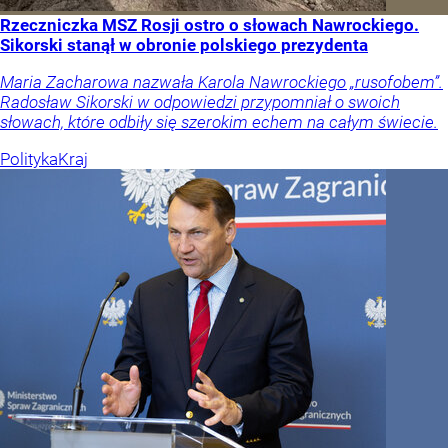
Rzeczniczka MSZ Rosji ostro o słowach Nawrockiego.
Sikorski stanął w obronie polskiego prezydenta
Maria Zacharowa nazwała Karola Nawrockiego „rusofobem”.
Radosław Sikorski w odpowiedzi przypomniał o swoich
słowach, które odbiły się szerokim echem na całym świecie.
Polityka
Kraj