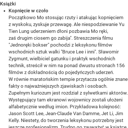
Książki
Kopnięcie w czoło
Początkowo Mo stosując rzuty i atakując kopnięciem
z wyskoku, zyskuje przewagę. Ale niespodziewanie Yu
Tien Lung uderzeniem dłoni pozbawia Mo ręki,
zaś drugim ciosem go zabija". Streszczenia filmu
"Jednoręki bokser" pochodzi z leksykonu filmów
wschodnich sztuk walki "Bruce Lee i inni". Sławomir
Zygmunt, wielbiciel gatunku i praktyk wschodnich
technik, streścił w nim na ponad dwustu stronach 156
filmów z dokładnością do pojedyńczych uderzeń.
W równie maratońskim tempie przytacza ogólnie znane
fakty o najważniejszych zjawiskach i osobach.
Zupełnym kuriozum jest rozdział z sylwetkami aktorów.
Występujący tam ekranowi wojownicy zostali ułożeni
alfabetycznie według imion. Przykładowa kolejność:
Jason Scott Lee, Jean-Claude Van Damme, Jet Li, Jim
Kelly. Niestety, do tworzenia leksykonu potrzebny jest
jeszcze profesjonalizm. Trudno go zauważyć w książce,