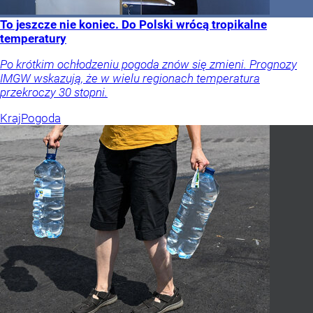
To jeszcze nie koniec. Do Polski wrócą tropikalne
temperatury
Po krótkim ochłodzeniu pogoda znów się zmieni. Prognozy
IMGW wskazują, że w wielu regionach temperatura
przekroczy 30 stopni.
Kraj
Pogoda