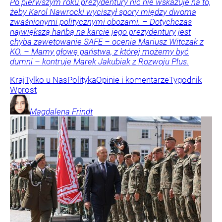
Po pierwszym roku prezydentury nic nie wskazuje na to,
żeby Karol Nawrocki wyciszył spory między dwoma
zwaśnionymi politycznymi obozami. – Dotychczas
największą hańbą na karcie jego prezydentury jest
chyba zawetowanie SAFE – ocenia Mariusz Witczak z
KO. – Mamy głowę państwa, z której możemy być
dumni – kontruje Marek Jakubiak z Rozwoju Plus.
Kraj
Tylko u Nas
Polityka
Opinie i komentarze
Tygodnik
Wprost
Magdalena
Frindt