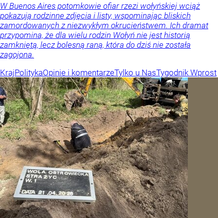
W Buenos Aires potomkowie ofiar rzezi wołyńskiej wciąż
pokazują rodzinne zdjęcia i listy, wspominając bliskich
zamordowanych z niezwykłym okrucieństwem. Ich dramat
przypomina, że dla wielu rodzin Wołyń nie jest historią
zamkniętą, lecz bolesną raną, która do dziś nie została
zagojona.
Kraj
Polityka
Opinie i komentarze
Tylko u Nas
Tygodnik Wprost