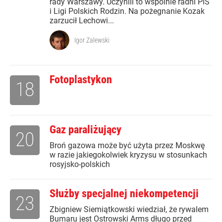
rady Warszawy. Uczynili to wspólnie radni PiS
i Ligi Polskich Rodzin. Na pożegnanie Kozak
zarzucił Lechowi...
Igor Zalewski
Fotoplastykon
18
Gaz paraliżujący
20
Broń gazowa może być użyta przez Moskwę
w razie jakiegokolwiek kryzysu w stosunkach
rosyjsko-polskich
Służby specjalnej niekompetencji
23
Zbigniew Siemiątkowski wiedział, że rywalem
Bumaru jest Ostrowski Arms długo przed