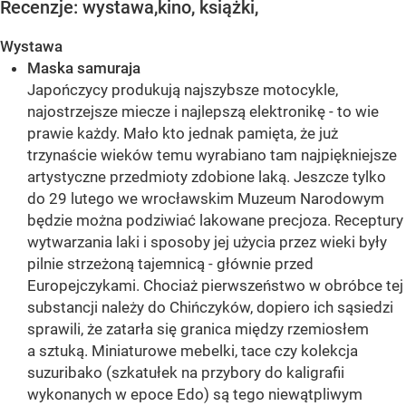
Recenzje: wystawa,kino, książki,
Wystawa
Maska samuraja
Japończycy produkują najszybsze motocykle,
najostrzejsze miecze i najlepszą elektronikę - to wie
prawie każdy. Mało kto jednak pamięta, że już
trzynaście wieków temu wyrabiano tam najpiękniejsze
artystyczne przedmioty zdobione laką. Jeszcze tylko
do 29 lutego we wrocławskim Muzeum Narodowym
będzie można podziwiać lakowane precjoza. Receptury
wytwarzania laki i sposoby jej użycia przez wieki były
pilnie strzeżoną tajemnicą - głównie przed
Europejczykami. Chociaż pierwszeństwo w obróbce tej
substancji należy do Chińczyków, dopiero ich sąsiedzi
sprawili, że zatarła się granica między rzemiosłem
a sztuką. Miniaturowe mebelki, tace czy kolekcja
suzuribako (szkatułek na przybory do kaligrafii
wykonanych w epoce Edo) są tego niewątpliwym