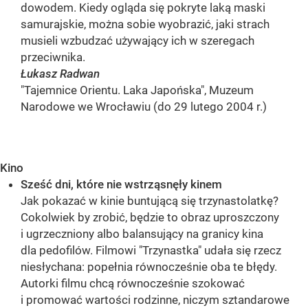
dowodem. Kiedy ogląda się pokryte laką maski
samurajskie, można sobie wyobrazić, jaki strach
musieli wzbudzać używający ich w szeregach
przeciwnika.
Łukasz Radwan
"Tajemnice Orientu. Laka Japońska", Muzeum
Narodowe we Wrocławiu (do 29 lutego 2004 r.)
Kino
Sześć dni, które nie wstrząsnęły kinem
Jak pokazać w kinie buntującą się trzynastolatkę?
Cokolwiek by zrobić, będzie to obraz uproszczony
i ugrzeczniony albo balansujący na granicy kina
dla pedofilów. Filmowi "Trzynastka" udała się rzecz
niesłychana: popełnia równocześnie oba te błędy.
Autorki filmu chcą równocześnie szokować
i promować wartości rodzinne, niczym sztandarowe