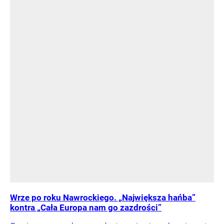
Wrze po roku Nawrockiego. „Największa hańba”
kontra „Cała Europa nam go zazdrości”