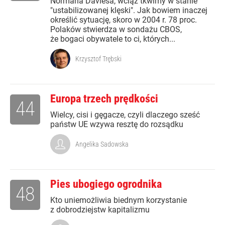
Normana Daviesa, wciąż tkwimy w stanie
"ustabilizowanej klęski". Jak bowiem inaczej
określić sytuację, skoro w 2004 r. 78 proc.
Polaków stwierdza w sondażu CBOS,
że bogaci obywatele to ci, których...
Krzysztof Trębski
Europa trzech prędkości
44
Wielcy, cisi i gęgacze, czyli dlaczego sześć
państw UE wzywa resztę do rozsądku
Angelika Sadowska
Pies ubogiego ogrodnika
48
Kto uniemożliwia biednym korzystanie
z dobrodziejstw kapitalizmu