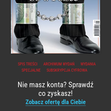
SPIS TREŚCI
ARCHIWUM WYDAŃ
WYDANIA
SPECJALNE
SUBSKRYPCJA CYFROWA
Nie masz konta? Sprawdź
co zyskasz!
Zobacz ofertę dla Ciebie