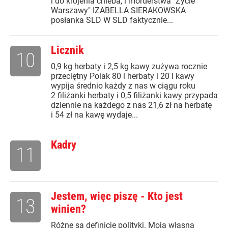
i do krojenia chleba, i morderstwa "Życie
Warszawy" IZABELLA SIERAKOWSKA
posłanka SLD W SLD faktycznie...
Licznik
10
0,9 kg herbaty i 2,5 kg kawy zużywa rocznie
przeciętny Polak 80 l herbaty i 20 l kawy
wypija średnio każdy z nas w ciągu roku
2 filiżanki herbaty i 0,5 filiżanki kawy przypada
dziennie na każdego z nas 21,6 zł na herbatę
i 54 zł na kawę wydaje...
Kadry
11
Jestem, więc piszę - Kto jest
13
winien?
Różne są definicje polityki. Moja własna