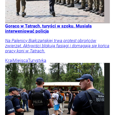
Gorąco w Tatrach, turyści w szoku. Musiała
interweniować policja
Na Palenicy Białczańskiej trwa protest obrońców
zwierząt. Aktywiści blokują fasiągi i domagają się końca
pracy koni w Tatrach.
Kraj
Miejsca
Turystyka