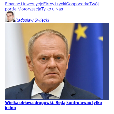
Finanse i inwestycje
Firmy i rynki
Gospodarka
Twój
portfel
Motoryzacja
Tylko u Nas
Radosław
Święcki
Wielka obława drogówki. Będą kontrolować tylko
jedno