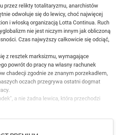
przez relikty totalitaryzmu, anarchistów
nie odwołuje się do lewicy, choć najwięcej
on i włoską organizacją Lotta Continua. Ruch
tyglobalizm nie jest niczym innym jak obliczoną
ności. Czas najwyższy całkowicie się odciąć,
się z resztek marksizmu, wymagające
cego powrót do pracy na własny rachunek
ądów chadecji zgodnie ze znanym porzekadłem,
a naszych oczach przegrywa ostatni dogmat
racy.
dek", a nie żadna lewica, która przechodzi