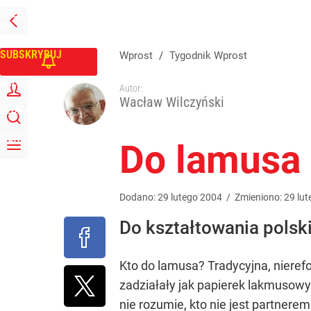
PRZEJDŹ
Udostępnij
0
Skomentuj
NA
WPROST
STRONĘ
GŁÓWNĄ
SUBSKRYBUJ
Wprost
/
Tygodnik Wprost
ZALOGUJ
Autor:
Wacław Wilczyński
SZUKAJ
MENU
Do lamusa h
Dodano:
29
lutego
2004
/
Zmieniono:
29
lut
Do kształtowania polski
Kto do lamusa? Tradycyjna, nieref
zadziałały jak papierek lakmusowy.
nie rozumie, kto nie jest partnere