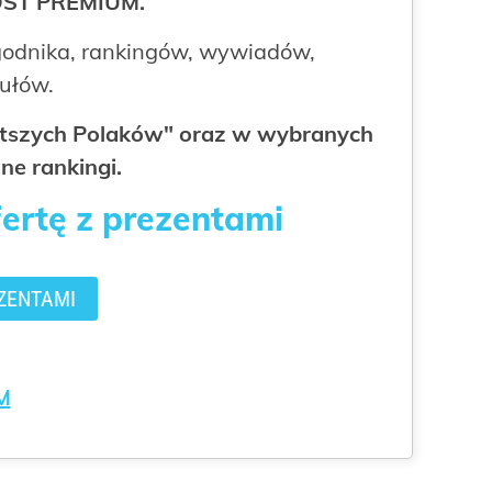
ROST PREMIUM.
odnika, rankingów, wywiadów,
kułów.
gatszych Polaków" oraz w wybranych
ne rankingi.
fertę z prezentami
ZENTAMI
M