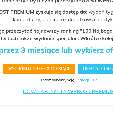
 i inne artykuły można przeczytać dzięki WP
OST PREMIUM zyskuje się dostęp do:
wydań tyg
komentarzy, opinii oraz dodatkowych arty
ogą przeczytać najnowszy ranking "100 Najbo
fertach także wydanie specjalne. Wkrótce kolej
rzez 3 miesiące lub wybierz o
WYPRÓBUJ PRZEZ 3 MIESIĄCE
OFERTY Z PRE
Masz subskrypcję?
Zaloguj się
NOWE ARTYKUŁY
WPROST PREMIU