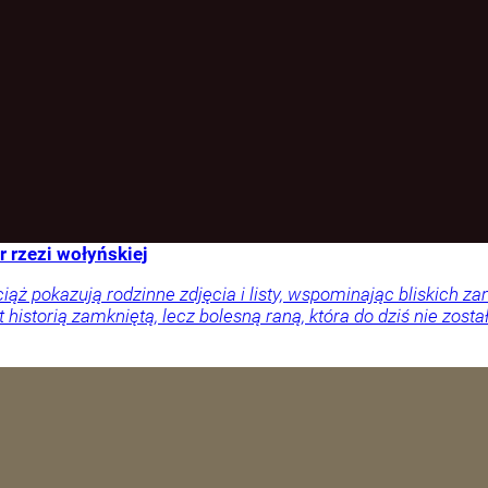
r rzezi wołyńskiej
ciąż pokazują rodzinne zdjęcia i listy, wspominając bliskich
 historią zamkniętą, lecz bolesną raną, która do dziś nie zosta