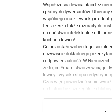
Współczesna lewica płaci też niem
i płatnych dywersantów. Ubierany 
wspólnego ma z lewacką irredentą
ten zrzesza także rozmaitych frustr
na ubóstwo intelektualne odbiorcó
kochana lewico!
Co pozostało wobec tego socjalde
oczywiście dokładnego przeczytani
i odpowiedzialność. W Niemczech i
że to, co Erhard stworzy w ciągu 
lewicy - wysoka stopa redystrybuc
Czas więc powiedzieć sobie wyraźni
do historii bez szczególnie chlubn