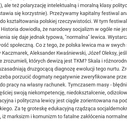
ale też polaryzację intelektualną i moralną klasy polityc
edstawia się korzystnie). Przeżywamy kapitalny festiwal 
o kształtowania polskiej rzeczywistości. W tym festiwalu
 Historia dowiodła, że narodowy socjalizm w ogóle nie je
ia się daje jednak typowa, "normalna" lewica. Wystarczy
wość społeczną. Co z tego, że polska lewica ma w swych 
 Kaczmarek, Aleksander Kwaśniewski, Józef Oleksy, jeśli o
nie zrozumieli, których dewizą jest TKM? Skala i różnoro
 uzasadniają druzgocącą diagnozę ewolucji tego nurtu. 
 trzeba porzucić dogmaty negatywnie zweryfikowane przez
, do pracy na własny rachunek. Tymczasem masy - błęd
ęściej swoją niekompetencję, niedokształcenie, odizol
cyjna i polityczna lewicy jest ciągle zorientowana na podz
o. Za tę groteskę edukacyjną rządząca socjaldemokracja 
ie, iż marksizm i komunizm to fatalne zakłócenia normaln