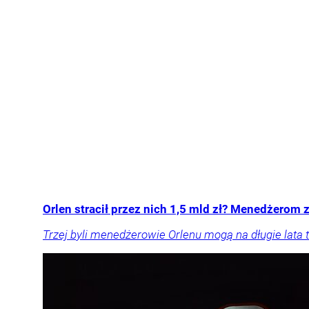
Orlen stracił przez nich 1,5 mld zł? Menedżerom z
Trzej byli menedżerowie Orlenu mogą na długie lata t