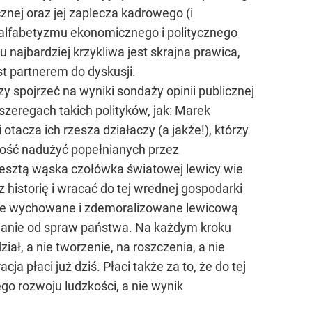
znej oraz jej zaplecza kadrowego (i
analfabetyzmu ekonomicznego i politycznego
 najbardziej krzykliwa jest skrajna prawica,
st partnerem do dyskusji.
 spojrzeć na wyniki sondaży opinii publicznej
szeregach takich polityków, jak: Marek
tacza ich rzesza działaczy (a jakże!), którzy
dność nadużyć popełnianych przez
Zresztą wąska czołówka światowej lewicy wie
 historię i wracać do tej wrednej gospodarki
nie wychowane i zdemoralizowane lewicową
owanie od spraw państwa. Na każdym kroku
iał, a nie tworzenie, na roszczenia, a nie
płaci już dziś. Płaci także za to, że do tej
ego rozwoju ludzkości, a nie wynik