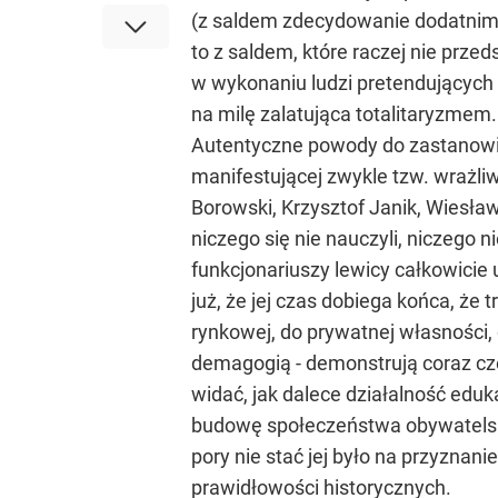
(z saldem zdecydowanie dodatnim), 
to z saldem, które raczej nie prz
w wykonaniu ludzi pretendujących d
na milę zalatująca totalitaryzmem.
Autentyczne powody do zastanowien
manifestującej zwykle tzw. wrażli
Borowski, Krzysztof Janik, Wiesław
niczego się nie nauczyli, niczego 
funkcjonariuszy lewicy całkowicie
już, że jej czas dobiega końca, że
rynkowej, do prywatnej własności
demagogią - demonstrują coraz cz
widać, jak dalece działalność eduka
budowę społeczeństwa obywatelskieg
pory nie stać jej było na przyznan
prawidłowości historycznych.