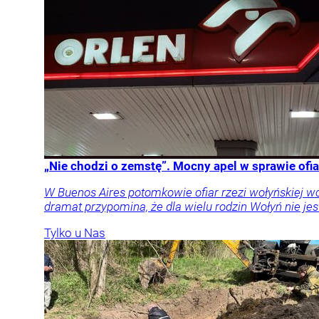
„Nie chodzi o zemstę”. Mocny apel w sprawie ofia
W Buenos Aires potomkowie ofiar rzezi wołyńskiej w
dramat przypomina, że dla wielu rodzin Wołyń nie jest
Tylko u Nas