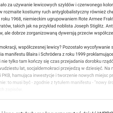
ało za używanie lewicowych szyldów i czerwonego koloru 
w rozmaite kostiumy ruch antyglobalistyczny również chęt
 roku 1968, niemieckim ugrupowaniem Rote Armee Frakti
atów, takich jak na przykład noblista Joseph Stiglitz. An
w, ale dobrze zorganizowaną dywersją przeciw współczes
mokracji, współczesnej lewicy? Pozostało wycofywanie 
a manifestu Blaira i Schrödera z roku 1999 proklamują
 nie tylko tam kończy się czas przejadania dorobku rz
dwudziestu lat, socjaldemokraci przejedzą w dziesięć. N
ji PKB, hamująca inwestycje i tworzenie nowych miejsc p
e: to musi być - zgodnie z tytułem manifestu - "nowy śro
ych zapisów.