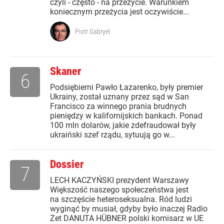
czyli - często - na przeżycie. Warunkiem
koniecznym przeżycia jest oczywiście...
Piotr Gabryel
Skaner
6
Podsiębierni Pawło Łazarenko, były premier
Ukrainy, został uznany przez sąd w San
Francisco za winnego prania brudnych
pieniędzy w kalifornijskich bankach. Ponad
100 mln dolarów, jakie zdefraudował były
ukraiński szef rządu, sytuują go w...
Dossier
7
LECH KACZYŃSKI prezydent Warszawy
Większość naszego społeczeństwa jest
na szczęście heteroseksualna. Ród ludzi
wyginąć by musiał, gdyby było inaczej Radio
Zet DANUTA HÜBNER polski komisarz w UE