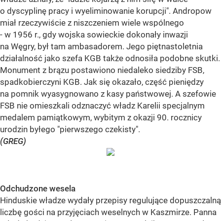
o dyscyplinę pracy i wyeliminowanie korupcji". Andropow
miał rzeczywiście z niszczeniem wiele wspólnego
- w 1956 r., gdy wojska sowieckie dokonały inwazji
na Węgry, był tam ambasadorem. Jego piętnastoletnia
działalność jako szefa KGB także odnosiła podobne skutki.
Monument z brązu postawiono niedaleko siedziby FSB,
spadkobierczyni KGB. Jak się okazało, część pieniędzy
na pomnik wyasygnowano z kasy państwowej. A szefowie
FSB nie omieszkali odznaczyć władz Karelii specjalnym
medalem pamiątkowym, wybitym z okazji 90. rocznicy
urodzin byłego "pierwszego czekisty".
(GREG)
Odchudzone wesela
Hinduskie władze wydały przepisy regulujące dopuszczalną
liczbę gości na przyjęciach weselnych w Kaszmirze. Panna