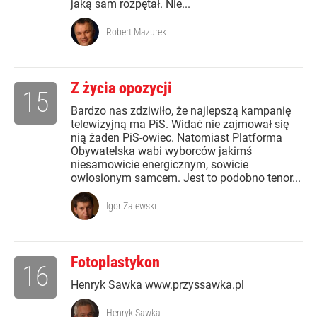
jaką sam rozpętał. Nie...
Robert Mazurek
Z życia opozycji
15
Bardzo nas zdziwiło, że najlepszą kampanię
telewizyjną ma PiS. Widać nie zajmował się
nią żaden PiS-owiec. Natomiast Platforma
Obywatelska wabi wyborców jakimś
niesamowicie energicznym, sowicie
owłosionym samcem. Jest to podobno tenor...
Igor Zalewski
Fotoplastykon
16
Henryk Sawka www.przyssawka.pl
Henryk Sawka