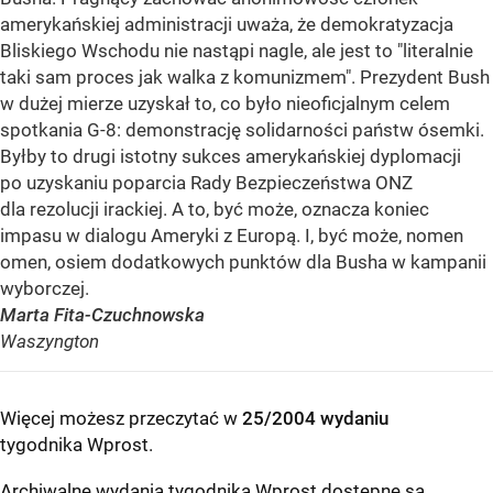
amerykańskiej administracji uważa, że demokratyzacja
Bliskiego Wschodu nie nastąpi nagle, ale jest to "literalnie
taki sam proces jak walka z komunizmem". Prezydent Bush
w dużej mierze uzyskał to, co było nieoficjalnym celem
spotkania G-8: demonstrację solidarności państw ósemki.
Byłby to drugi istotny sukces amerykańskiej dyplomacji
po uzyskaniu poparcia Rady Bezpieczeństwa ONZ
dla rezolucji irackiej. A to, być może, oznacza koniec
impasu w dialogu Ameryki z Europą. I, być może, nomen
omen, osiem dodatkowych punktów dla Busha w kampanii
wyborczej.
Marta Fita-Czuchnowska
Waszyngton
Więcej możesz przeczytać w
25/2004 wydaniu
tygodnika Wprost
.
Archiwalne wydania tygodnika Wprost dostępne są