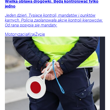
Wielka obława drogówki. Będą kontrolować tylko
jedno
Jeden dzień. Tysiące kontroli, mandatów i punktów
karnych. Policja zaplanowała akcję kontroli kierowców.
Od rana posypią się mandaty.
Motoryzacja
Kraj
Życie