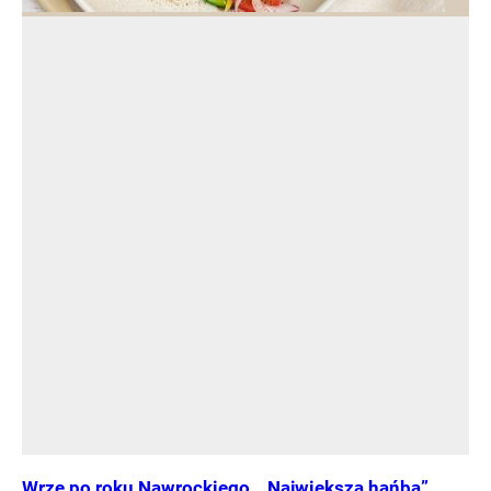
Wrze po roku Nawrockiego. „Największa hańba”