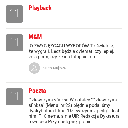
Playback
11
M&M
11
O ZWYCIĘZCACH WYBORÓW To świetnie,
że wygrali. Lecz będzie dylemat: czy lepiej,
że są tam, czy że ich tutaj nie ma.
Marek Majewski
Poczta
11
Dziewczyna sfinksa W notatce "Dziewczyna
sfinksa" (Menu, nr 22) błędnie podaliśmy
dystrybutora filmu "Dziewczyna z perłą". Jest
nim ITI Cinema, a nie UIP. Redakcja Dyktatura
równości Przy następnej próbie...