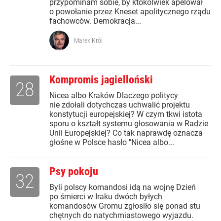
przypominam sobie, by ktokolwiek apelował
o powołanie przez Kneset apolitycznego rządu
fachowców. Demokracja...
Marek Król
Kompromis jagielloński
28
Nicea albo Kraków Dlaczego politycy
nie zdołali dotychczas uchwalić projektu
konstytucji europejskiej? W czym tkwi istota
sporu o kształt systemu głosowania w Radzie
Unii Europejskiej? Co tak naprawdę oznacza
głośne w Polsce hasło "Nicea albo...
Psy pokoju
32
Byli polscy komandosi idą na wojnę Dzień
po śmierci w Iraku dwóch byłych
komandosów Gromu zgłosiło się ponad stu
chętnych do natychmiastowego wyjazdu.