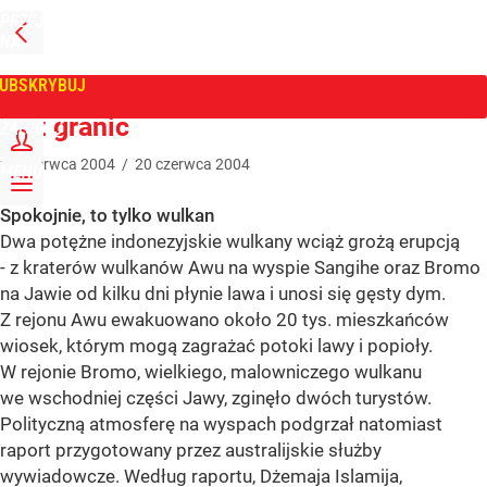
PRZEJDŹ
NA
WPROST
STRONĘ
GŁÓWNĄ
UBSKRYBUJ
Tygodnik Wprost
Bez granic
ZALOGUJ
20
czerwca
2004
/
20
czerwca
2004
MENU
Spokojnie, to tylko wulkan
Dwa potężne indonezyjskie wulkany wciąż grożą erupcją
- z kraterów wulkanów Awu na wyspie Sangihe oraz Bromo
na Jawie od kilku dni płynie lawa i unosi się gęsty dym.
Z rejonu Awu ewakuowano około 20 tys. mieszkańców
wiosek, którym mogą zagrażać potoki lawy i popioły.
W rejonie Bromo, wielkiego, malowniczego wulkanu
we wschodniej części Jawy, zginęło dwóch turystów.
Polityczną atmosferę na wyspach podgrzał natomiast
raport przygotowany przez australijskie służby
wywiadowcze. Według raportu, Dżemaja Islamija,