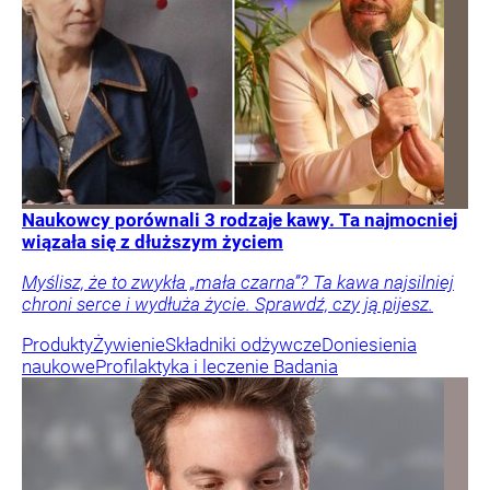
Naukowcy porównali 3 rodzaje kawy. Ta najmocniej
wiązała się z dłuższym życiem
Myślisz, że to zwykła „mała czarna”? Ta kawa najsilniej
chroni serce i wydłuża życie. Sprawdź, czy ją pijesz.
Produkty
Żywienie
Składniki odżywcze
Doniesienia
naukowe
Profilaktyka i leczenie
Badania