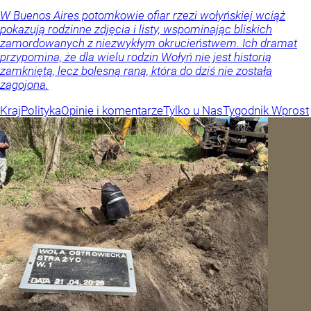
W Buenos Aires potomkowie ofiar rzezi wołyńskiej wciąż
pokazują rodzinne zdjęcia i listy, wspominając bliskich
zamordowanych z niezwykłym okrucieństwem. Ich dramat
przypomina, że dla wielu rodzin Wołyń nie jest historią
zamkniętą, lecz bolesną raną, która do dziś nie została
zagojona.
Kraj
Polityka
Opinie i komentarze
Tylko u Nas
Tygodnik Wprost