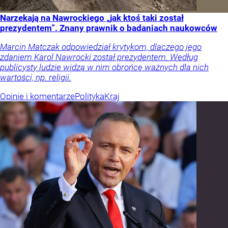
Narzekają na Nawrockiego „jak ktoś taki został
prezydentem”. Znany prawnik o badaniach naukowców
Marcin Matczak odpowiedział krytykom, dlaczego jego
zdaniem Karol Nawrocki został prezydentem. Według
publicysty ludzie widzą w nim obrońcę ważnych dla nich
wartości, np. religii.
Opinie i komentarze
Polityka
Kraj