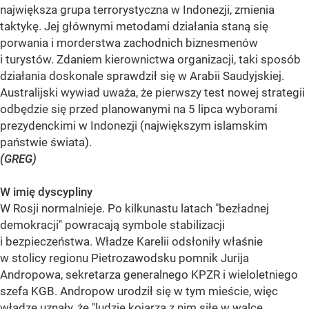
największa grupa terrorystyczna w Indonezji, zmienia
taktykę. Jej głównymi metodami działania staną się
porwania i morderstwa zachodnich biznesmenów
i turystów. Zdaniem kierownictwa organizacji, taki sposób
działania doskonale sprawdził się w Arabii Saudyjskiej.
Australijski wywiad uważa, że pierwszy test nowej strategii
odbędzie się przed planowanymi na 5 lipca wyborami
prezydenckimi w Indonezji (największym islamskim
państwie świata).
(GREG)
W imię dyscypliny
W Rosji normalnieje. Po kilkunastu latach "bezładnej
demokracji" powracają symbole stabilizacji
i bezpieczeństwa. Władze Karelii odsłoniły właśnie
w stolicy regionu Pietrozawodsku pomnik Jurija
Andropowa, sekretarza generalnego KPZR i wieloletniego
szefa KGB. Andropow urodził się w tym mieście, więc
władze uznały, że "ludzie kojarzą z nim siłę w walce