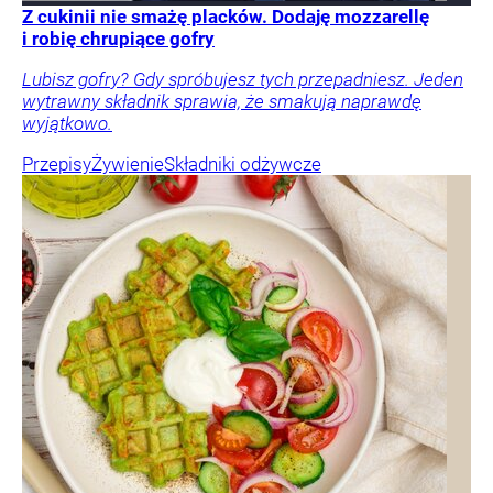
Z cukinii nie smażę placków. Dodaję mozzarellę
i robię chrupiące gofry
Lubisz gofry? Gdy spróbujesz tych przepadniesz. Jeden
wytrawny składnik sprawia, że smakują naprawdę
wyjątkowo.
Przepisy
Żywienie
Składniki odżywcze