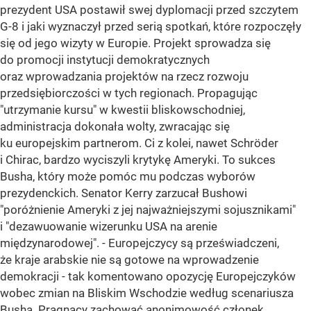
prezydent USA postawił swej dyplomacji przed szczytem
G-8 i jaki wyznaczył przed serią spotkań, które rozpoczęły
się od jego wizyty w Europie. Projekt sprowadza się
do promocji instytucji demokratycznych
oraz wprowadzania projektów na rzecz rozwoju
przedsiębiorczości w tych regionach. Propagując
"utrzymanie kursu" w kwestii bliskowschodniej,
administracja dokonała wolty, zwracając się
ku europejskim partnerom. Ci z kolei, nawet Schröder
i Chirac, bardzo wyciszyli krytykę Ameryki. To sukces
Busha, który może pomóc mu podczas wyborów
prezydenckich. Senator Kerry zarzucał Bushowi
"poróżnienie Ameryki z jej najważniejszymi sojusznikami"
i "dezawuowanie wizerunku USA na arenie
międzynarodowej". - Europejczycy są przeświadczeni,
że kraje arabskie nie są gotowe na wprowadzenie
demokracji - tak komentowano opozycję Europejczyków
wobec zmian na Bliskim Wschodzie według scenariusza
Busha. Pragnący zachować anonimowość członek