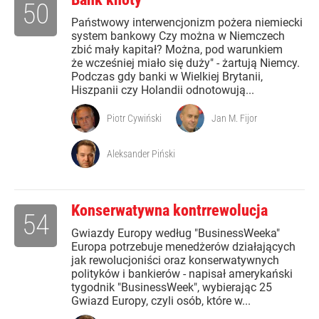
50
Państwowy interwencjonizm pożera niemiecki
system bankowy Czy można w Niemczech
zbić mały kapitał? Można, pod warunkiem
że wcześniej miało się duży" - żartują Niemcy.
Podczas gdy banki w Wielkiej Brytanii,
Hiszpanii czy Holandii odnotowują...
Piotr Cywiński
Jan M. Fijor
Aleksander Piński
Konserwatywna kontrrewolucja
54
Gwiazdy Europy według "BusinessWeeka"
Europa potrzebuje menedżerów działających
jak rewolucjoniści oraz konserwatywnych
polityków i bankierów - napisał amerykański
tygodnik "BusinessWeek", wybierając 25
Gwiazd Europy, czyli osób, które w...