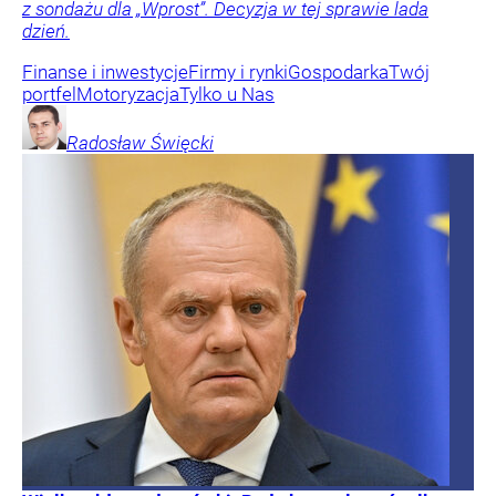
z sondażu dla „Wprost”. Decyzja w tej sprawie lada
dzień.
Finanse i inwestycje
Firmy i rynki
Gospodarka
Twój
portfel
Motoryzacja
Tylko u Nas
Radosław
Święcki