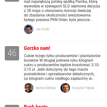
nad największą polską spółką Panika, którą
wywołała w szeregach SLD sejmowa decyzja
z 28 maja o utworzeniu komisji śledczej
do zbadania okoliczności aresztowania
byłego prezesa PKN Orlen, była jeszcze...
Jan Piński
Gorzko nam!
46
Cukier krzepi tylko producentów i plantatorów
buraków W drugiej połowie roku kilogram
cukru u producentów będzie kosztować 3,10-
3,15 zł. Jeśli doliczymy do tego marże
pośredników i sprzedawców detalicznych,
za kilogram cukru niedługo zapłacimy w...
Michał Zieliński
Krzysztof Trębski
Bank knoty