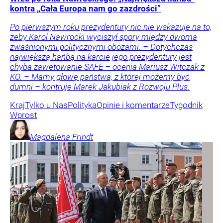
kontra „Cała Europa nam go zazdrości”
Po pierwszym roku prezydentury nic nie wskazuje na to,
żeby Karol Nawrocki wyciszył spory między dwoma
zwaśnionymi politycznymi obozami. – Dotychczas
największą hańbą na karcie jego prezydentury jest
chyba zawetowanie SAFE – ocenia Mariusz Witczak z
KO. – Mamy głowę państwa, z której możemy być
dumni – kontruje Marek Jakubiak z Rozwoju Plus.
Kraj
Tylko u Nas
Polityka
Opinie i komentarze
Tygodnik
Wprost
Magdalena
Frindt