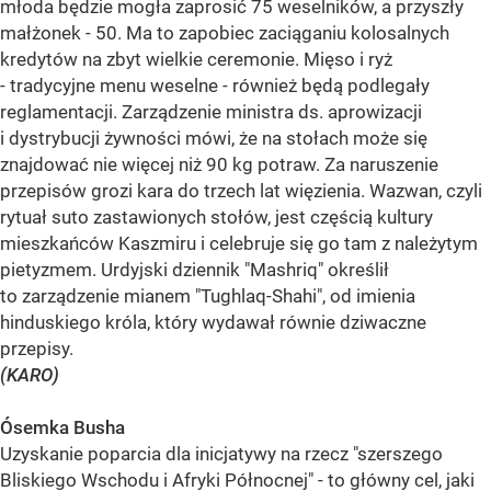
młoda będzie mogła zaprosić 75 weselników, a przyszły
małżonek - 50. Ma to zapobiec zaciąganiu kolosalnych
kredytów na zbyt wielkie ceremonie. Mięso i ryż
- tradycyjne menu weselne - również będą podlegały
reglamentacji. Zarządzenie ministra ds. aprowizacji
i dystrybucji żywności mówi, że na stołach może się
znajdować nie więcej niż 90 kg potraw. Za naruszenie
przepisów grozi kara do trzech lat więzienia. Wazwan, czyli
rytuał suto zastawionych stołów, jest częścią kultury
mieszkańców Kaszmiru i celebruje się go tam z należytym
pietyzmem. Urdyjski dziennik "Mashriq" określił
to zarządzenie mianem "Tughlaq-Shahi", od imienia
hinduskiego króla, który wydawał równie dziwaczne
przepisy.
(KARO)
Ósemka Busha
Uzyskanie poparcia dla inicjatywy na rzecz "szerszego
Bliskiego Wschodu i Afryki Północnej" - to główny cel, jaki