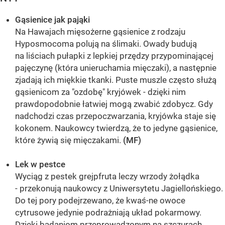
Gąsienice jak pająki
Na Hawajach mięsożerne gąsienice z rodzaju
Hyposmocoma polują na ślimaki. Owady budują
na liściach pułapki z lepkiej przędzy przypominającej
pajęczynę (która unieruchamia mięczaki), a następnie
zjadają ich miękkie tkanki. Puste muszle często służą
gąsienicom za "ozdobę" kryjówek - dzięki nim
prawdopodobnie łatwiej mogą zwabić zdobycz. Gdy
nadchodzi czas przepoczwarzania, kryjówka staje się
kokonem. Naukowcy twierdzą, że to jedyne gąsienice,
które żywią się mięczakami.
(MF)
Lek w pestce
Wyciąg z pestek grejpfruta leczy wrzody żołądka
- przekonują naukowcy z Uniwersytetu Jagiellońskiego.
Do tej pory podejrzewano, że kwaś-ne owoce
cytrusowe jedynie podrażniają układ pokarmowy.
Dzięki badaniom przeprowadzonym na szczurach