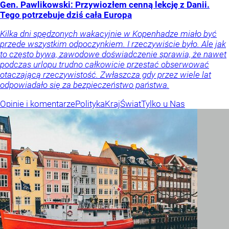
Gen. Pawlikowski: Przywiozłem cenną lekcję z Danii.
Tego potrzebuje dziś cała Europa
Kilka dni spędzonych wakacyjnie w Kopenhadze miało być
przede wszystkim odpoczynkiem. I rzeczywiście było. Ale jak
to często bywa, zawodowe doświadczenie sprawia, że nawet
podczas urlopu trudno całkowicie przestać obserwować
otaczającą rzeczywistość. Zwłaszcza gdy przez wiele lat
odpowiadało się za bezpieczeństwo państwa.
Opinie i komentarze
Polityka
Kraj
Świat
Tylko u Nas