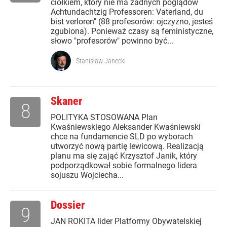
ciołkiem, który nie ma żadnych poglądów
Achtundachtzig Professoren: Vaterland, du
bist verloren" (88 profesorów: ojczyzno, jesteś
zgubiona). Ponieważ czasy są feministyczne,
słowo "profesorów" powinno być...
Stanisław Janecki
Skaner
8
POLITYKA STOSOWANA Plan
Kwaśniewskiego Aleksander Kwaśniewski
chce na fundamencie SLD po wyborach
utworzyć nową partię lewicową. Realizacją
planu ma się zająć Krzysztof Janik, który
podporządkował sobie formalnego lidera
sojuszu Wojciecha...
Dossier
9
JAN ROKITA lider Platformy Obywatelskiej