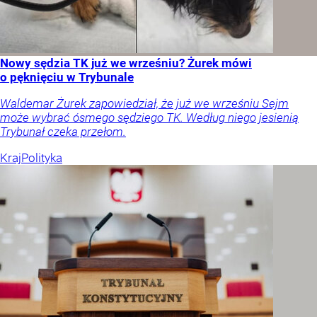
Nowy sędzia TK już we wrześniu? Żurek mówi
o pęknięciu w Trybunale
Waldemar Żurek zapowiedział, że już we wrześniu Sejm
może wybrać ósmego sędziego TK. Według niego jesienią
Trybunał czeka przełom.
Kraj
Polityka