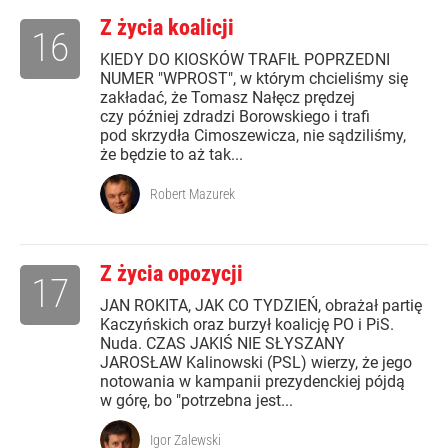
Z życia koalicji
16
KIEDY DO KIOSKÓW TRAFIŁ POPRZEDNI
NUMER "WPROST", w którym chcieliśmy się
zakładać, że Tomasz Nałęcz prędzej
czy później zdradzi Borowskiego i trafi
pod skrzydła Cimoszewicza, nie sądziliśmy,
że będzie to aż tak...
Robert Mazurek
Z życia opozycji
17
JAN ROKITA, JAK CO TYDZIEŃ, obrażał partię
Kaczyńskich oraz burzył koalicję PO i PiS.
Nuda. CZAS JAKIŚ NIE SŁYSZANY
JAROSŁAW Kalinowski (PSL) wierzy, że jego
notowania w kampanii prezydenckiej pójdą
w górę, bo "potrzebna jest...
Igor Zalewski