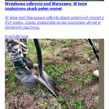
Wyjątkowe odkrycie pod Warszawą. W lesie
znaleziono skarb pełen monet
W lesie pod Warszawą odkryto skarb srebrnych monet z
XVII wieku. Część znaleziska wciąż pozostaje ukryta w
glinianym naczyniu.
Kraj
Odkrycia