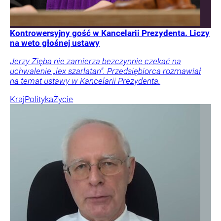
Kontrowersyjny gość w Kancelarii Prezydenta. Liczy
na weto głośnej ustawy
Jerzy Zięba nie zamierza bezczynnie czekać na
uchwalenie „lex szarlatan”. Przedsiębiorca rozmawiał
na temat ustawy w Kancelarii Prezydenta.
Kraj
Polityka
Życie