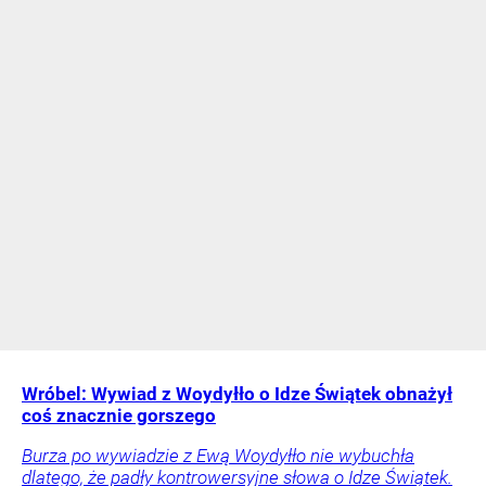
Wróbel: Wywiad z Woydyłło o Idze Świątek obnażył
coś znacznie gorszego
Burza po wywiadzie z Ewą Woydyłło nie wybuchła
dlatego, że padły kontrowersyjne słowa o Idze Świątek.