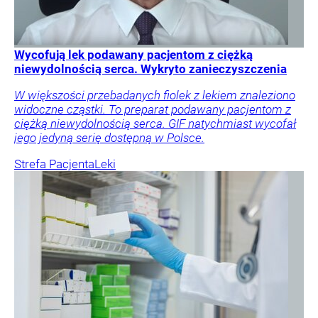
Wycofują lek podawany pacjentom z ciężką
niewydolnością serca. Wykryto zanieczyszczenia
W większości przebadanych fiolek z lekiem znaleziono
widoczne cząstki. To preparat podawany pacjentom z
ciężką niewydolnością serca. GIF natychmiast wycofał
jego jedyną serię dostępną w Polsce.
Strefa Pacjenta
Leki