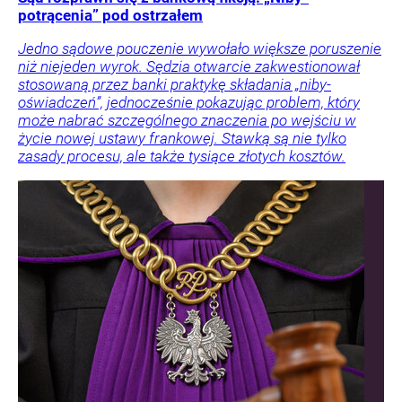
potrącenia” pod ostrzałem
Jedno sądowe pouczenie wywołało większe poruszenie
niż niejeden wyrok. Sędzia otwarcie zakwestionował
stosowaną przez banki praktykę składania „niby-
oświadczeń”, jednocześnie pokazując problem, który
może nabrać szczególnego znaczenia po wejściu w
życie nowej ustawy frankowej. Stawką są nie tylko
zasady procesu, ale także tysiące złotych kosztów.