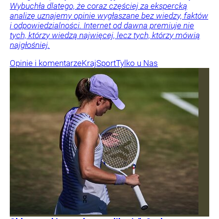
Wybuchła dlatego, że coraz częściej za ekspercką
analizę uznajemy opinie wygłaszane bez wiedzy, faktów
i odpowiedzialności. Internet od dawna premiuje nie
tych, którzy wiedzą najwięcej, lecz tych, którzy mówią
najgłośniej.
Opinie i komentarze
Kraj
Sport
Tylko u Nas