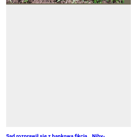
Sąd rozprawił się z bankową fikcją. „Niby-