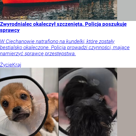
Zwyrodnialec okaleczył szczenięta. Policja poszukuje
sprawcy
W Ciechanowie natrafiono na kundelki, które zostały
bestialsko okaleczone. Policja prowadzi czynności, mające
namierzyć sprawcę przestępstwa.
Życie
Kraj