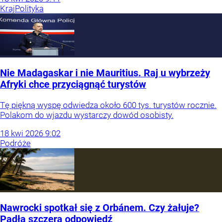
Kraj
Polityka
Nie Madagaskar i nie Mauritius. Raj u wybrzeży
Afryki chce przyciągnąć turystów
Tę piękną wyspę odwiedza około 600 tys. turystów rocznie.
Polakom do wjazdu wystarczy dowód osobisty.
18
kwi
2026
9:02
Podróże
Nawrocki spotkał się z Orbánem. Czy żałuje?
Padła szczera odpowiedź