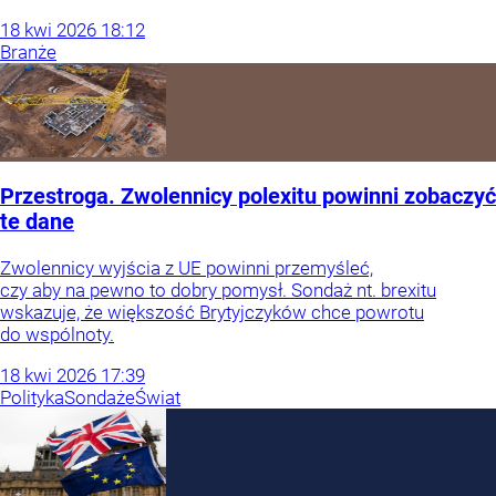
18
kwi
2026
18:12
Branże
Przestroga. Zwolennicy polexitu powinni zobaczyć
te dane
Zwolennicy wyjścia z UE powinni przemyśleć,
czy aby na pewno to dobry pomysł. Sondaż nt. brexitu
wskazuje, że większość Brytyjczyków chce powrotu
do wspólnoty.
18
kwi
2026
17:39
Polityka
Sondaże
Świat