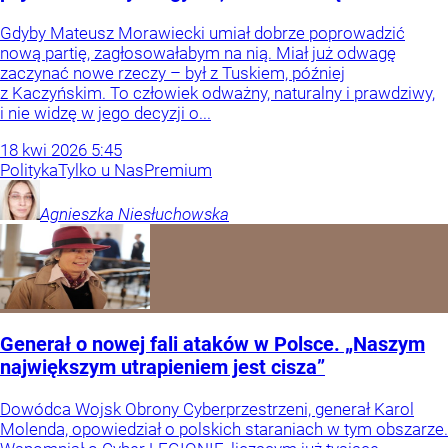
Gdyby Mateusz Morawiecki umiał dobrze poprowadzić
nową partię, zagłosowałabym na nią. Miał już odwagę
zaczynać nowe rzeczy – był z Tuskiem, później
z Kaczyńskim. To człowiek odważny, naturalny i prawdziwy,
i nie widzę w jego decyzji o...
18
kwi
2026
5:45
Polityka
Tylko u Nas
Premium
Agnieszka
Niesłuchowska
Generał o nowej fali ataków w Polsce. „Naszym
największym utrapieniem jest cisza”
Dowódca Wojsk Obrony Cyberprzestrzeni, generał Karol
Molenda, opowiedział o polskich staraniach w tym obszarze.