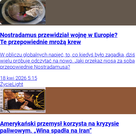
Nostradamus przewidział wojnę w Europie?
Te przepowiednie mrożą krew
W obliczu globalnych napięć, to, co kiedyś było zagadką, dziś
wielu próbuje odczytać na nowo. Jaki przekaz niosą za sobą
przepowiednie Nostradamusa?
18
kwi
2026
5:15
Życie
Light
Amerykański przemysł korzysta na kryzysie
paliwowym. „Wina spadła na Iran”