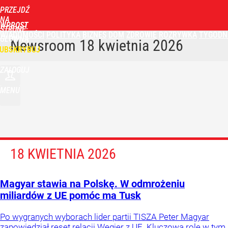
PRZEJDŹ
NA
WPROST
STRONĘ
WIADOMOŚCI
POLITYKA
BIZNES
DOM
ZDROWIE
ROZRYWKA
TYGODN
GŁÓWNĄ
Newsroom
18 kwietnia 2026
UBSKRYBUJ
ZALOGUJ
MENU
18 KWIETNIA 2026
Magyar stawia na Polskę. W odmrożeniu
miliardów z UE pomóc ma Tusk
Po wygranych wyborach lider partii TISZA Peter Magyar
zapowiedział reset relacji Węgier z UE. Kluczową rolę w tym