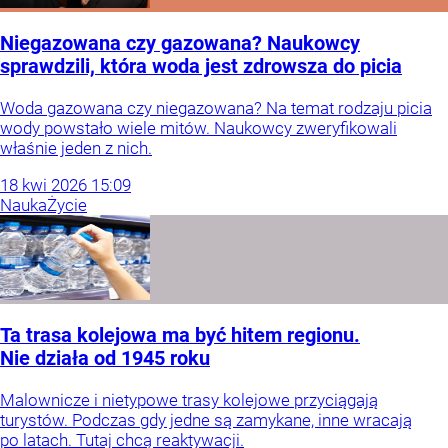
Niegazowana czy gazowana? Naukowcy
sprawdzili, która woda jest zdrowsza do picia
Woda gazowana czy niegazowana? Na temat rodzaju picia
wody powstało wiele mitów. Naukowcy zweryfikowali
właśnie jeden z nich.
18
kwi
2026
15:09
Nauka
Życie
Ta trasa kolejowa ma być hitem regionu.
Nie działa od 1945 roku
Malownicze i nietypowe trasy kolejowe przyciągają
turystów. Podczas gdy jedne są zamykane, inne wracają
po latach. Tutaj chcą reaktywacji.