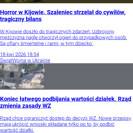
Horror w Kijowie. Szaleniec strzelał do cywilów,
tragiczny bilans
W Kijowie doszło do tragicznych zdarzeń. Uzbrojony
mężczyzna nagle otworzył ogień do przypadkowych osób.
Są ofiary śmiertelne i ranni, w tym dziecko.
18
kwi
2026
18:54
Świat
Wojna w Ukrainie
Koniec łatwego podbijania wartości działek. Rząd
zmienia zasady WZ
Rząd chce ograniczyć dostęp do decyzji WZ. Nowe przepisy
mają ukrócić wnioski składane tylko po to, by podbić
wartość działki.