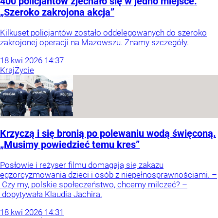
400 policjantów zjechało się w jedno miejsce.
„Szeroko zakrojona akcja”
Kilkuset policjantów zostało oddelegowanych do szeroko
zakrojonej operacji na Mazowszu. Znamy szczegóły.
18
kwi
2026
14:37
Kraj
Życie
Krzyczą i się bronią po polewaniu wodą święconą.
„Musimy powiedzieć temu kres”
Posłowie i reżyser filmu domagają się zakazu
egzorcyzmowania dzieci i osób z niepełnosprawnościami. –
Czy my, polskie społeczeństwo, chcemy milczeć? –
dopytywała Klaudia Jachira.
18
kwi
2026
14:31