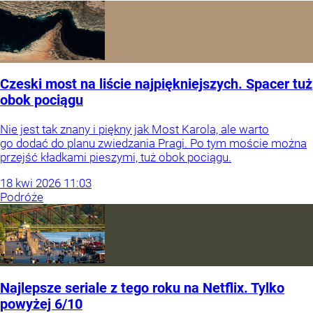
Czeski most na liście najpiękniejszych. Spacer tuż
obok pociągu
Nie jest tak znany i piękny jak Most Karola, ale warto
go dodać do planu zwiedzania Pragi. Po tym moście można
przejść kładkami pieszymi, tuż obok pociągu.
18
kwi
2026
11:03
Podróże
Najlepsze seriale z tego roku na Netflix. Tylko
powyżej 6/10