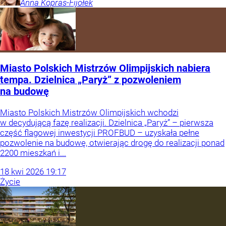
Anna
Kopras-Fijołek
Miasto Polskich Mistrzów Olimpijskich nabiera
tempa. Dzielnica „Paryż” z pozwoleniem
na budowę
Miasto Polskich Mistrzów Olimpijskich wchodzi
w decydującą fazę realizacji. Dzielnica „Paryż” – pierwsza
część flagowej inwestycji PROFBUD – uzyskała pełne
pozwolenie na budowę, otwierając drogę do realizacji ponad
2200 mieszkań i...
18
kwi
2026
19:17
Życie