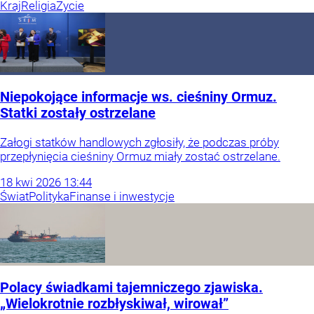
Kraj
Religia
Życie
Niepokojące informacje ws. cieśniny Ormuz.
Statki zostały ostrzelane
Załogi statków handlowych zgłosiły, że podczas próby
przepłynięcia cieśniny Ormuz miały zostać ostrzelane.
18
kwi
2026
13:44
Świat
Polityka
Finanse i inwestycje
Polacy świadkami tajemniczego zjawiska.
„Wielokrotnie rozbłyskiwał, wirował”