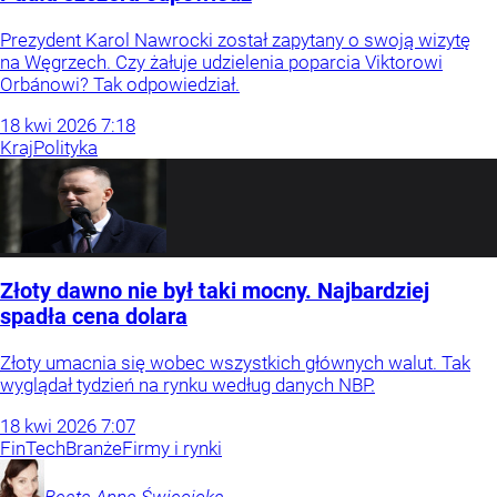
Prezydent Karol Nawrocki został zapytany o swoją wizytę
na Węgrzech. Czy żałuje udzielenia poparcia Viktorowi
Orbánowi? Tak odpowiedział.
18
kwi
2026
7:18
Kraj
Polityka
Złoty dawno nie był taki mocny. Najbardziej
spadła cena dolara
Złoty umacnia się wobec wszystkich głównych walut. Tak
wyglądał tydzień na rynku według danych NBP.
18
kwi
2026
7:07
FinTech
Branże
Firmy i rynki