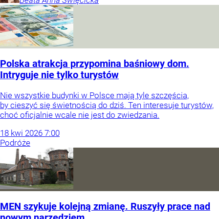
Beata Anna
Święcicka
Polska atrakcja przypomina baśniowy dom.
Intryguje nie tylko turystów
Nie wszystkie budynki w Polsce mają tyle szczęścia,
by cieszyć się świetnością do dziś. Ten interesuje turystów,
choć oficjalnie wcale nie jest do zwiedzania.
18
kwi
2026
7:00
Podróże
MEN szykuje kolejną zmianę. Ruszyły prace nad
nowym narzędziem