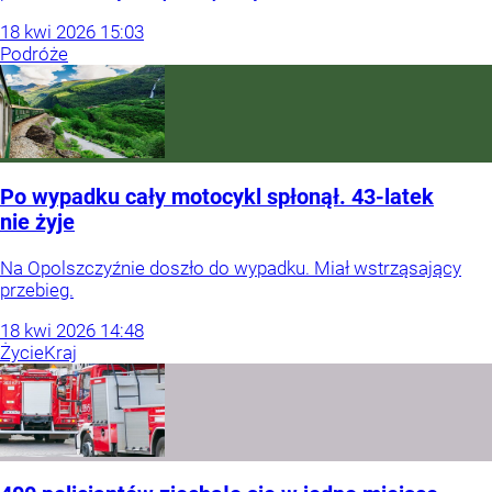
18
kwi
2026
15:03
Podróże
Po wypadku cały motocykl spłonął. 43-latek
nie żyje
Na Opolszczyźnie doszło do wypadku. Miał wstrząsający
przebieg.
18
kwi
2026
14:48
Życie
Kraj