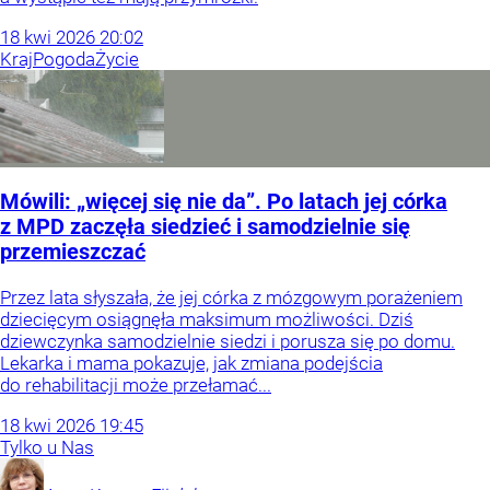
18
kwi
2026
20:02
Kraj
Pogoda
Życie
Mówili: „więcej się nie da”. Po latach jej córka
z MPD zaczęła siedzieć i samodzielnie się
przemieszczać
Przez lata słyszała, że jej córka z mózgowym porażeniem
dziecięcym osiągnęła maksimum możliwości. Dziś
dziewczynka samodzielnie siedzi i porusza się po domu.
Lekarka i mama pokazuje, jak zmiana podejścia
do rehabilitacji może przełamać...
18
kwi
2026
19:45
Tylko u Nas