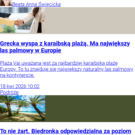
Beata Anna
Święcicka
Grecka wyspa z karaibską plażą. Ma największy
las palmowy w Europie
Plaża Vai uważana jest za najbardziej karaibską plażę
Europy. To tu znajduje się największy naturalny las palmowy
na kontynencie.
18
kwi
2026
10:02
Podróże
To nie żart. Biedronka odpowiedzialna za poziom