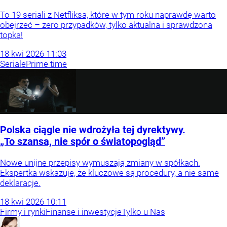
To 19 seriali z Netfliksa, które w tym roku naprawdę warto
obejrzeć – zero przypadków, tylko aktualna i sprawdzona
topka!
18
kwi
2026
11:03
Seriale
Prime time
Polska ciągle nie wdrożyła tej dyrektywy.
„To szansa, nie spór o światopogląd”
Nowe unijne przepisy wymuszają zmiany w spółkach.
Ekspertka wskazuje, że kluczowe są procedury, a nie same
deklaracje.
18
kwi
2026
10:11
Firmy i rynki
Finanse i inwestycje
Tylko u Nas