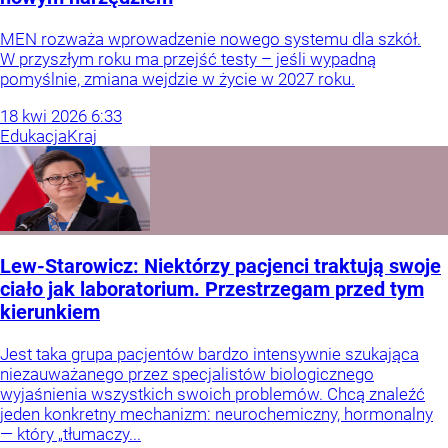
MEN rozważa wprowadzenie nowego systemu dla szkół.
W przyszłym roku ma przejść testy – jeśli wypadną
pomyślnie, zmiana wejdzie w życie w 2027 roku.
18
kwi
2026
6:33
Edukacja
Kraj
Lew-Starowicz: Niektórzy pacjenci traktują swoje
ciało jak laboratorium. Przestrzegam przed tym
kierunkiem
Jest taka grupa pacjentów bardzo intensywnie szukająca
niezauważanego przez specjalistów biologicznego
wyjaśnienia wszystkich swoich problemów. Chcą znaleźć
jeden konkretny mechanizm: neurochemiczny, hormonalny
— który „tłumaczy...