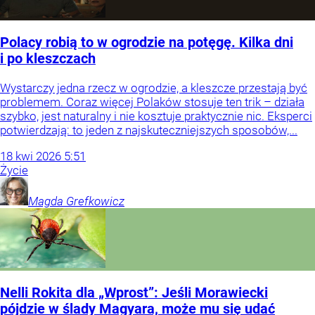
Polacy robią to w ogrodzie na potęgę. Kilka dni
i po kleszczach
Wystarczy jedna rzecz w ogrodzie, a kleszcze przestają być
problemem. Coraz więcej Polaków stosuje ten trik – działa
szybko, jest naturalny i nie kosztuje praktycznie nic. Eksperci
potwierdzają: to jeden z najskuteczniejszych sposobów,...
18
kwi
2026
5:51
Życie
Magda
Grefkowicz
Nelli Rokita dla „Wprost”: Jeśli Morawiecki
pójdzie w ślady Magyara, może mu się udać