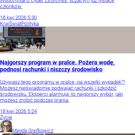
Wspomniał o Cyber LEGIONIE, liczącym już tysiące
członków.
18
kwi
2026
5:30
Kraj
Świat
Polityka
Najgorszy program w pralce. Pożera wodę,
podnosi rachunki i niszczy środowisko
Używasz tego programu w pralce „na wszelki wypadek”?
Możesz nieświadomie podwajać rachunki i szkodzić
środowisku. Eksperci alarmują: to najgorszy wybór, jaki
możesz zrobić podczas prania.
18
kwi
2026
5:24
Życie
Magda
Grefkowicz