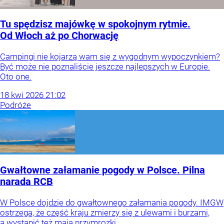
Tu spędzisz majówkę w spokojnym rytmie.
Od Włoch aż po Chorwację
Campingi nie kojarzą wam się z wygodnym wypoczynkiem?
Być może nie poznaliście jeszcze najlepszych w Europie.
Oto one.
18
kwi
2026
21:02
Podróże
Gwałtowne załamanie pogody w Polsce. Pilna
narada RCB
W Polsce dojdzie do gwałtownego załamania pogody. IMGW
ostrzega, że część kraju zmierzy się z ulewami i burzami,
a wystąpić też mają przymrozki.