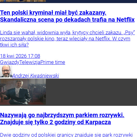
Ten polski kryminał miał być zakazany.
Skandaliczna scena po dekadach trafia na Netflix
Linda się wahał, widownia wyła, krytycy chcieli zakazu. „Psy”
rozszarpały polskie kino, teraz wleciały na Netflix. W czym
tkwi ich siła?
18
kwi
2026
17:08
Gwiazdy
Telewizja
Prime time
Andrzej
Kwaśniewski
Nazywają go najbrzydszym parkiem rozrywki.
Znajduje się tylko 2 godziny od Karpacza
Dwie godziny od polskiej granicy znajduje się park rozrywki