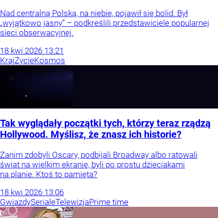
Nad centralną Polską, na niebie, pojawił się bolid. Był
„wyjątkowo jasny” – podkreślili przedstawiciele popularnej
sieci obserwacyjnej.
18
kwi
2026
13:21
Kraj
Życie
Kosmos
Tak wyglądały początki tych, którzy teraz rządzą
Hollywood. Myślisz, że znasz ich historie?
Zanim zdobyli Oscary, podbijali Broadway albo ratowali
świat na wielkim ekranie, byli po prostu dzieciakami
na planie. Ktoś to pamięta?
18
kwi
2026
13:06
Gwiazdy
Seriale
Telewizja
Prime time