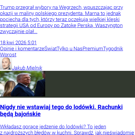
Trump przegrał wybory na Węgrzech, wpuszczając przy
okazji w maliny polskiego prezydenta. Marna to jednak
pociecha dla tych, którzy teraz oczekują wielkiej klęski
strategii USA od Europy po Zatokę Perską. Waszyngton
zwyczajnie olał...
18
kwi
2026
5:01
Opinie i komentarze
Świat
Tylko u Nas
Premium
Tygodnik
Wprost
Jakub
Mielnik
Nigdy nie wstawiaj tego do lodówki. Rachunki
będą bajońskie
Wkładasz gorące jedzenie do lodówki? To jeden
z najdroższych błędów w kuchni. Sprawdź, jak nieświadomie