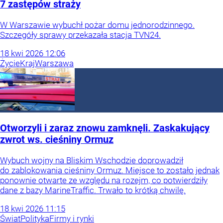
7 zastępów straży
W Warszawie wybuchł pożar domu jednorodzinnego.
Szczegóły sprawy przekazała stacja TVN24.
18
kwi
2026
12:06
Życie
Kraj
Warszawa
Otworzyli i zaraz znowu zamknęli. Zaskakujący
zwrot ws. cieśniny Ormuz
Wybuch wojny na Bliskim Wschodzie doprowadził
do zablokowania cieśniny Ormuz. Miejsce to zostało jednak
ponownie otwarte ze względu na rozejm, co potwierdziły
dane z bazy MarineTraffic. Trwało to krótką chwilę.
18
kwi
2026
11:15
Świat
Polityka
Firmy i rynki