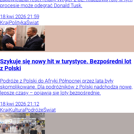
procesie może odegrać Donald Tusk.
18
kwi
2026
21:59
Kraj
Polityka
Świat
Szykuje się nowy hit w turystyce. Bezpośredni lot
z Polski
Podróże z Polski do Afryki Północnej przez lata były
skomplikowane. Dla podróżników z Polski nadchodzą nowe,
lepsze czasy – pojawią się loty bezpośrednie.
18
kwi
2026
21:12
Kraj
Kultura
Podróże
Świat