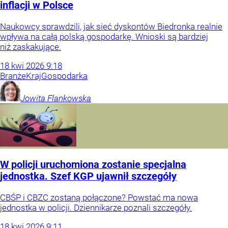
inflacji w Polsce
Naukowcy sprawdzili, jak sieć dyskontów Biedronka realnie
wpływa na całą polską gospodarkę. Wnioski są bardziej
niż zaskakujące.
18
kwi
2026
9:18
Branże
Kraj
Gospodarka
Jowita
Flankowska
W policji uruchomiona zostanie specjalna
jednostka. Szef KGP ujawnił szczegóły
CBŚP i CBZC zostaną połączone? Powstać ma nowa
jednostka w policji. Dziennikarze poznali szczegóły.
18
kwi
2026
9:11