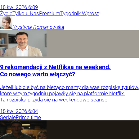
18
kwi
2026
6:09
Życie
Tylko u Nas
Premium
Tygodnik Wprost
Krystyna
Romanowska
9 rekomendacji z Netfliksa na weekend.
Co nowego warto włączyć?
Jeżeli lubicie być na bieżąco mamy dla was rozpiskę tytułów,
które w tym tygodniu pojawiły się na platformie Netflix.
Ta rozpiska przyda się na weekendowe seanse.
18
kwi
2026
6:04
Seriale
Prime time