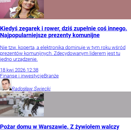
Kiedyś zegarek i rower, dziś zupełnie coś innego.
Najpopularniejsze prezenty komunijne
Nie tzw. koperta, a elektronika dominuje w tym roku wśród
prezentów komunijnych. Zdecydowanym liderem jest tu
jedno urządzenie.
18
kwi
2026
12:38
Finanse i inwestycje
Branże
Radosław
Święcki
Pożar domu w Warszawie. Z żywiołem walczy