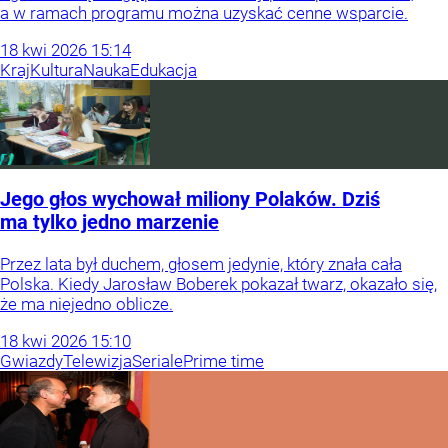
a w ramach programu można uzyskać cenne wsparcie.
18
kwi
2026
15:14
Kraj
Kultura
Nauka
Edukacja
Jego głos wychował miliony Polaków. Dziś
ma tylko jedno marzenie
Przez lata był duchem, głosem jedynie, który znała cała
Polska. Kiedy Jarosław Boberek pokazał twarz, okazało się,
że ma niejedno oblicze.
18
kwi
2026
15:10
Gwiazdy
Telewizja
Seriale
Prime time